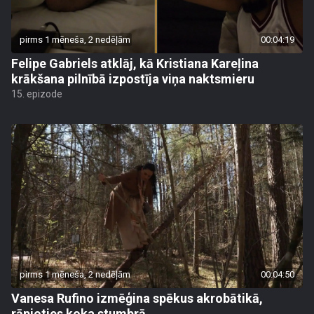
pirms 1 mēneša, 2 nedēļām
00:04:19
Felipe Gabriels atklāj, kā Kristiana Kareļina
krākšana pilnībā izpostīja viņa naktsmieru
15. epizode
pirms 1 mēneša, 2 nedēļām
00:04:50
Vanesa Rufino izmēģina spēkus akrobātikā,
rāpjoties koka stumbrā