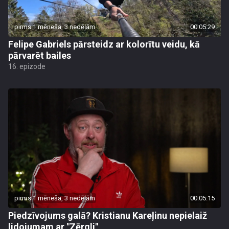
pirms 1 mēneša, 3 nedēļām
00:05:29
Felipe Gabriels pārsteidz ar kolorītu veidu, kā
pārvarēt bailes
16. epizode
pirms 1 mēneša, 3 nedēļām
00:05:15
Piedzīvojums galā? Kristianu Kareļinu nepielaiž
lidojumam ar "Zērgli"