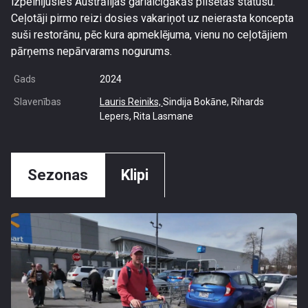
izpelnījusies Austrālijas garlaicīgākās pilsētas statusu.
Ceļotāji pirmo reizi dosies vakariņot uz neierasta koncepta
suši restorānu, pēc kura apmeklējuma, vienu no ceļotājiem
pārņems nepārvarams nogurums.
Gads
2024
Slavenības
Lauris Reiniks,
Sindija Bokāne, Rihards
Lepers, Rita Lasmane
Sezonas
Klipi