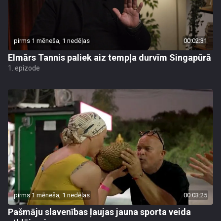
pirms 1 mēneša, 1 nedēļas
00:02:31
Elmārs Tannis paliek aiz tempļa durvīm Singapūrā
1. epizode
pirms 1 mēneša, 1 nedēļas
00:03:25
Pašmāju slavenības ļaujas jauna sporta veida