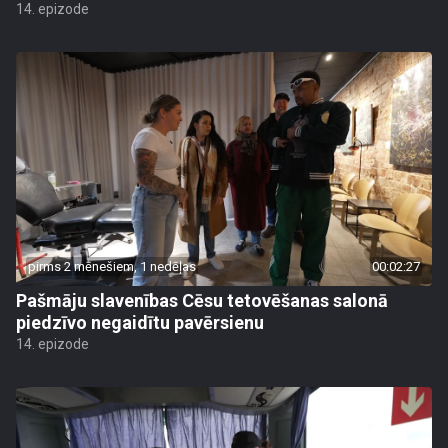
14. epizode
pirms 2 mēnešiem, 1 nedēļas
00:02:27
Pašmāju slavenības Cēsu tetovēšanas salonā
piedzīvo negaidītu pavērsienu
14. epizode