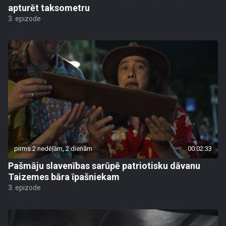
apturēt taksometru
3. epizode
pirms 2 nedēļām, 2 dienām
00:02:33
Pašmāju slavenības sarūpē patriotisku dāvanu
Taizemes bāra īpašniekam
3. epizode