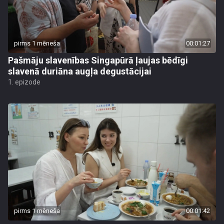
pirms 1 mēneša
00:01:27
Pašmāju slavenības Singapūrā ļaujas bēdīgi
slavenā duriāna augļa degustācijai
1. epizode
pirms 1 mēneša
00:01:42