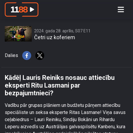
Kādēļ Lauris Reiniks nosauc attiecību
eksperti Ritu Lasmani par
bezpajumtnieci?
2024. gada 28. aprīlis, S07 E11
Četri uz koferiem
Dalies
Kādēļ Lauris Reiniks nosauc attiecību
eksperti Ritu Lasmani par
bezpajumtnieci?
Vadību pār grupas plāniem un budžetu pārņem attiecību
speciāliste un seksa eksperte Ritas Lasmane! Viņa savus
ceļabiedrus – Lauri Reiniku, Sindiju Bokāni un Rihardu
Leperu aizvedīs uz Austrālijas galvaspilsētu Kanberu, kura