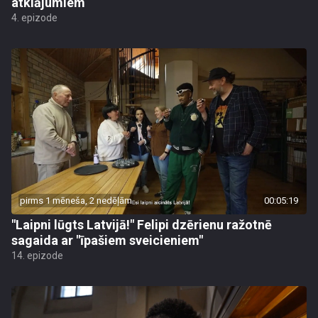
atklājumiem
4. epizode
pirms 1 mēneša, 2 nedēļām
00:05:19
"Laipni lūgts Latvijā!" Felipi dzērienu ražotnē
sagaida ar "īpašiem sveicieniem"
14. epizode