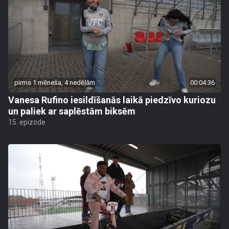
pirms 1 mēneša, 4 nedēļām
00:04:36
Vanesa Rufino iesildīšanās laikā piedzīvo kuriozu
un paliek ar saplēstām biksēm
15. epizode