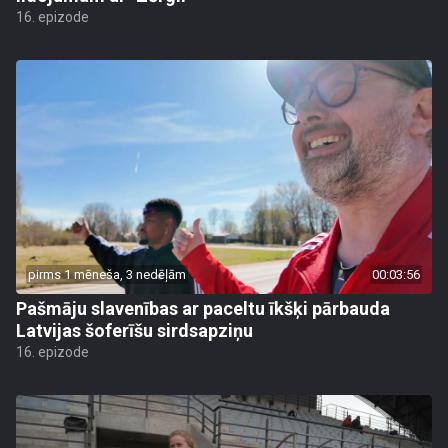
16. epizode
pirms 1 mēneša, 3 nedēļām
00:03:56
Pašmāju slavenības ar paceltu īkšķi pārbauda
Latvijas šoferīšu sirdsapziņu
16. epizode