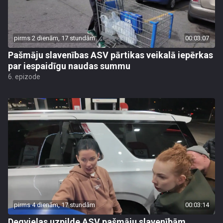
pirms 2 dienām, 17 stundām
00:03:07
Pašmāju slavenības ASV pārtikas veikalā iepērkas
par iespaidīgu naudas summu
6. epizode
pirms 4 dienām, 17 stundām
00:03:14
Degvielas uzpilde ASV pašmāju slavenībām