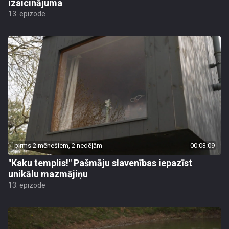
izaicinājuma
13. epizode
pirms 2 mēnešiem, 2 nedēļām
00:03:09
"Kaku templis!" Pašmāju slavenības iepazīst
unikālu mazmājiņu
13. epizode