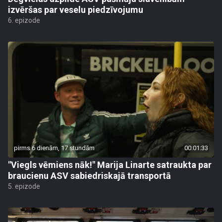
izvēršas par veselu piedzīvojumu
6. epizode
pirms 6 dienām, 17 stundām
00:01:33
"Viegls vēmiens nāk!" Marija Linarte satraukta par
braucienu ASV sabiedriskajā transportā
5. epizode