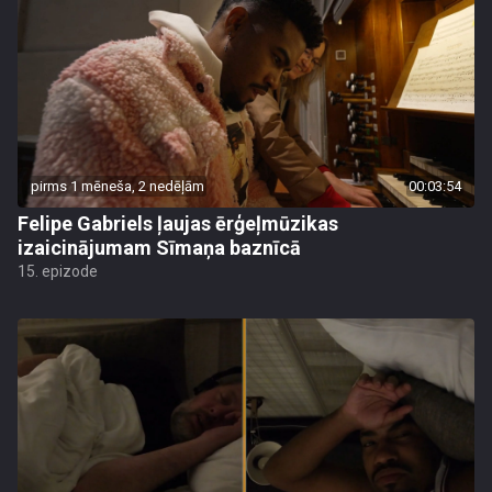
pirms 1 mēneša, 2 nedēļām
00:03:54
Felipe Gabriels ļaujas ērģeļmūzikas
izaicinājumam Sīmaņa baznīcā
15. epizode