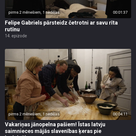
pirms 2 mēnešiem, 1 nedēļas
00:01:37
Felipe Gabriels pārsteidz četrotni ar savu rīta
rutīnu
14. epizode
pirms 2 mēnešiem, 1 nedēļas
00:04:11
Vakariņas jānopelna pašiem! Īstas latvju
saimnieces mājās slavenības ķeras pie