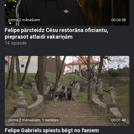
pirms 2 mēnešiem
00:04:58
Felipe pārsteidz Cēsu restorāna oficiantu,
pieprasot atlaidi vakariņām
14. epizode
pirms 2 mēnešiem, 1 nedēļas
00:01:48
Felipe Gabriels spiests bēgt no faniem