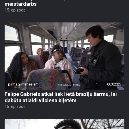
meistardarbs
15. epizode
pirms 2 mēnešiem
00:02:05
Felipe Gabriels atkal liek lietā brazīļu šarmu, lai
dabūtu atlaidi vilciena biļetēm
15. epizode