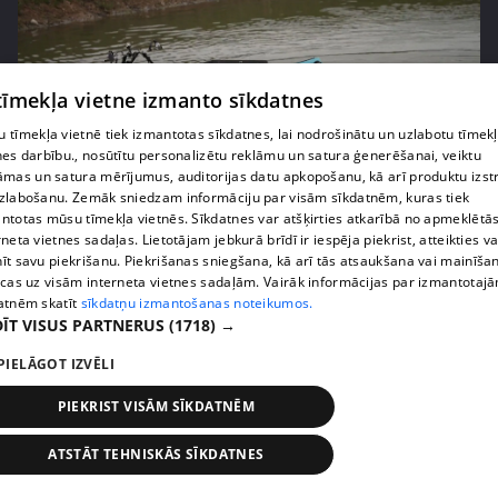
 tīmekļa vietne izmanto sīkdatnes
 tīmekļa vietnē tiek izmantotas sīkdatnes, lai nodrošinātu un uzlabotu tīmek
nes darbību., nosūtītu personalizētu reklāmu un satura ģenerēšanai, veiktu
āmas un satura mērījumus, auditorijas datu apkopošanu, kā arī produktu izst
pirms 2 mēnešiem, 2 nedēļām
00:04:41
zlabošanu. Zemāk sniedzam informāciju par visām sīkdatnēm, kuras tiek
ntotas mūsu tīmekļa vietnēs. Sīkdatnes var atšķirties atkarībā no apmeklētā
Pašmāju slavenības ļaujas sānslīdēm ar unikālu
rneta vietnes sadaļas. Lietotājam jebkurā brīdī ir iespēja piekrist, atteikties va
transportlīdzekli
īt savu piekrišanu. Piekrišanas sniegšana, kā arī tās atsaukšana vai mainīša
13. epizode
ecas uz visām interneta vietnes sadaļām. Vairāk informācijas par izmantotaj
atnēm skatīt
sīkdatņu izmantošanas noteikumos.
ĪT VISUS PARTNERUS
(1718) →
PIELĀGOT IZVĒLI
PIEKRIST VISĀM SĪKDATNĒM
ATSTĀT TEHNISKĀS SĪKDATNES