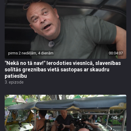
pirms 2 nedēļām, 4 dienām
00:04:07
"Nekā no tā nav!" Ierodoties viesnīcā, slavenības
solītās greznības vietā sastopas ar skaudru
patiesību
3. epizode