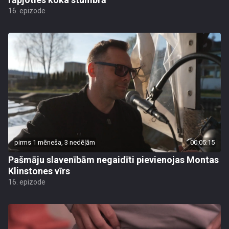
16. epizode
pirms 1 mēneša, 3 nedēļām
00:05:15
Pašmāju slavenībām negaidīti pievienojas Montas
Klinstones vīrs
16. epizode