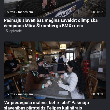
pirms 2 mēnešiem
00:06:06
Pašmāju slavenības mēģina savaldīt olimpiskā
čempiona Māra Štromberga BMX riteni
15. epizode
pirms 2 mēnešiem
00:03:53
"Ar piedegušu maliņu, bet ir labi!" Pašmāju
slavenības pārsteidz Felipes kulinārais