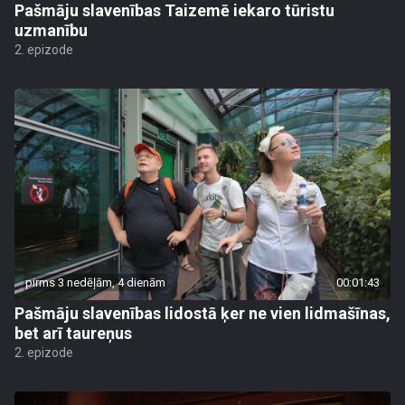
Pašmāju slavenības Taizemē iekaro tūristu
uzmanību
2. epizode
pirms 3 nedēļām, 4 dienām
00:01:43
Pašmāju slavenības lidostā ķer ne vien lidmašīnas,
bet arī taureņus
2. epizode