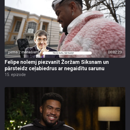
pirms 2 mēnešiem
00:02:23
Felipe nolemj piezvanīt Žoržam Siksnam un
pārsteidz ceļabiedrus ar negaidītu sarunu
15. epizode