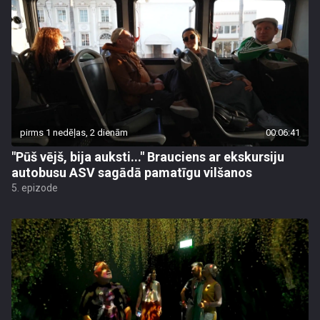
pirms 1 nedēļas, 2 dienām
00:06:41
"Pūš vējš, bija auksti..." Brauciens ar ekskursiju
autobusu ASV sagādā pamatīgu vilšanos
5. epizode