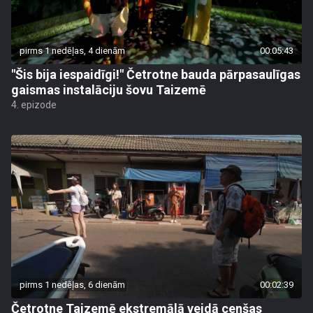
pirms 1 nedēļas, 4 dienām
00:05:43
"Šis bija iespaidīgi!" Četrotne bauda pārpasaulīgas
gaismas instalāciju šovu Taizemē
4. epizode
pirms 1 nedēļas, 6 dienām
00:02:39
Četrotne Taizemē ekstremālā veidā cenšas