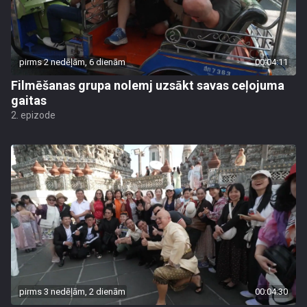
pirms 2 nedēļām, 6 dienām
00:04:11
Filmēšanas grupa nolemj uzsākt savas ceļojuma
gaitas
2. epizode
pirms 3 nedēļām, 2 dienām
00:04:30