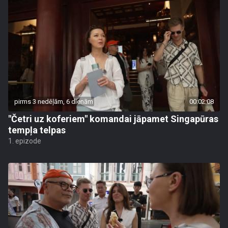
pirms 3 nedēļām, 6 dienām
00:02:08
"Četri uz koferiem" komandai jāpamet Singapūras
tempļa telpas
1. epizode