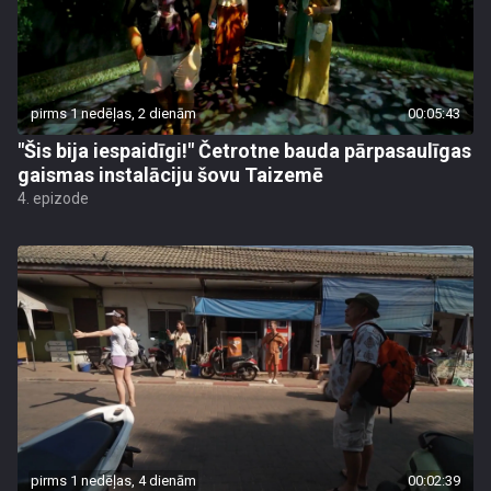
pirms 1 nedēļas, 2 dienām
00:05:43
"Šis bija iespaidīgi!" Četrotne bauda pārpasaulīgas
gaismas instalāciju šovu Taizemē
4. epizode
pirms 1 nedēļas, 4 dienām
00:02:39