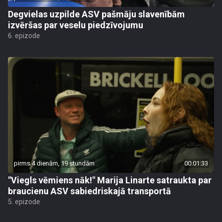
Degvielas uzpilde ASV pašmāju slavenībām
izvēršas par veselu piedzīvojumu
6. epizode
pirms 4 dienām, 19 stundām
00:01:33
"Viegls vēmiens nāk!" Marija Linarte satraukta par
braucienu ASV sabiedriskajā transportā
5. epizode