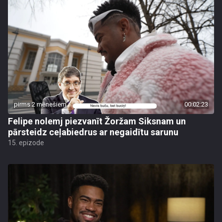
pirms 2 mēnešiem
00:02:23
Felipe nolemj piezvanīt Žoržam Siksnam un
pārsteidz ceļabiedrus ar negaidītu sarunu
15. epizode