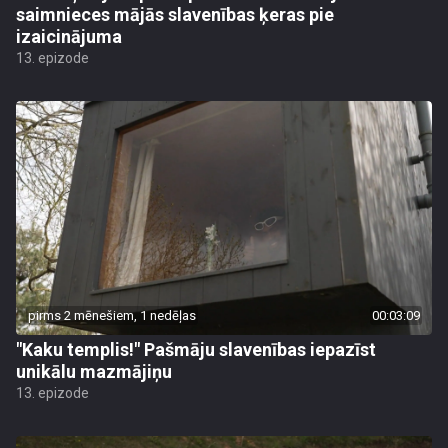
saimnieces mājās slavenības ķeras pie
izaicinājuma
13. epizode
pirms 2 mēnešiem, 1 nedēļas
00:03:09
"Kaku templis!" Pašmāju slavenības iepazīst
unikālu mazmājiņu
13. epizode