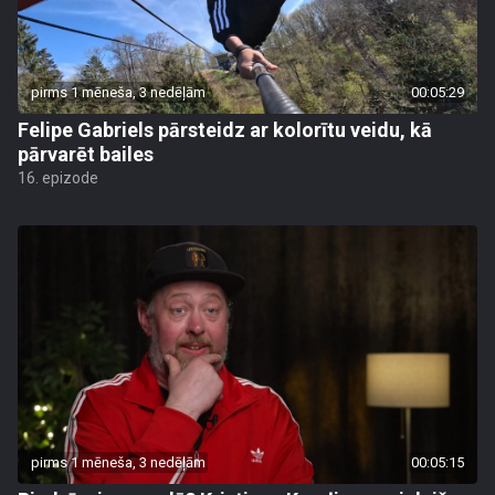
pirms 1 mēneša, 3 nedēļām
00:05:29
Felipe Gabriels pārsteidz ar kolorītu veidu, kā
pārvarēt bailes
16. epizode
pirms 1 mēneša, 3 nedēļām
00:05:15