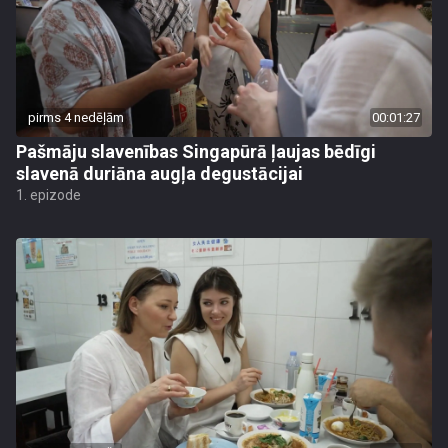
pirms 4 nedēļām
00:01:27
Pašmāju slavenības Singapūrā ļaujas bēdīgi
slavenā duriāna augļa degustācijai
1. epizode