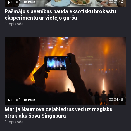
pirms 1 mēneša
00:01:42
Pašmāju slavenības bauda eksotisku brokastu
eksperimentu ar vietējo garšu
1. epizode
pirms 1 mēneša
00:04:48
Marija Naumova ceļabiedrus ved uz maģisku
strūklaku šovu Singapūrā
1. epizode