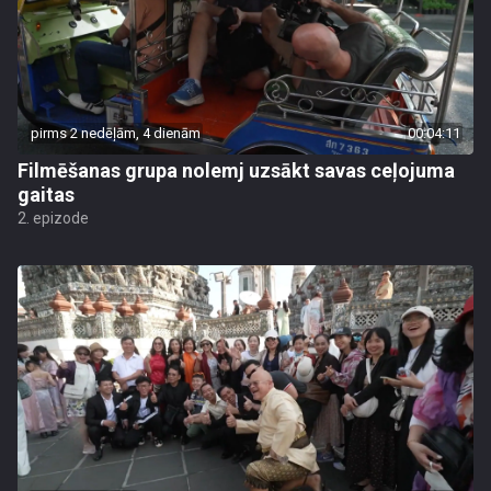
pirms 2 nedēļām, 4 dienām
00:04:11
Filmēšanas grupa nolemj uzsākt savas ceļojuma
gaitas
2. epizode