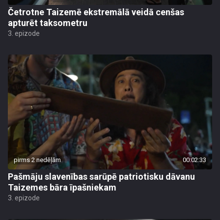
Četrotne Taizemē ekstremālā veidā cenšas
apturēt taksometru
3. epizode
pirms 2 nedēļām
00:02:33
Pašmāju slavenības sarūpē patriotisku dāvanu
Taizemes bāra īpašniekam
3. epizode