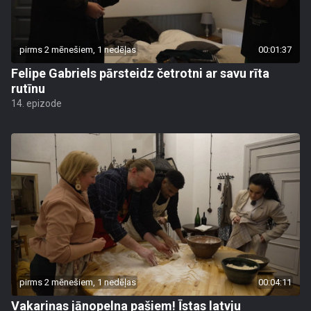
pirms 2 mēnešiem, 1 nedēļas
00:01:37
Felipe Gabriels pārsteidz četrotni ar savu rīta
rutīnu
14. epizode
pirms 2 mēnešiem, 1 nedēļas
00:04:11
Vakariņas jānopelna pašiem! Īstas latvju