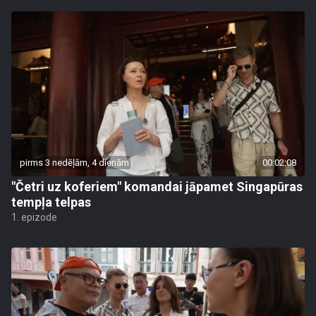
pirms 3 nedēļām, 4 dienām
00:02:08
"Četri uz koferiem" komandai jāpamet Singapūras
tempļa telpas
1. epizode