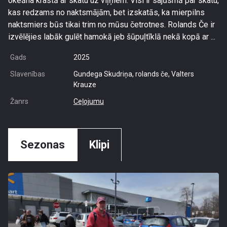
okeāna krastā ar skatu uz viļņiem. Visi ir sajūsmā par skatu,
kas redzams no naktsmājām, bet izskatās, ka mierpilns
naktsmiers būs tikai trim no mūsu četrotnes. Rolands Če ir
izvēlējies labāk gulēt hamokā jeb šūpuļtīklā nekā kopā ar ...
Gads
2025
Slavenības
Gundega Skudriņa, rolands če, Valters
Krauze
Žanrs
Ceļojumu
Sezonas
Klipi