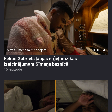
pirms 1 mēneša, 2 nedēļām
00:03:54
Felipe Gabriels ļaujas ērģeļmūzikas
izaicinājumam Sīmaņa baznīcā
15. epizode