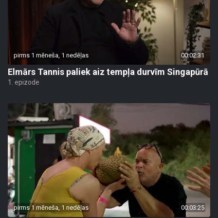
pirms 1 mēneša, 1 nedēļas
00:02:31
Elmārs Tannis paliek aiz tempļa durvīm Singapūrā
1. epizode
pirms 1 mēneša, 1 nedēļas
00:03:25