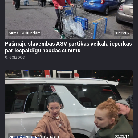
pirms 19 stundām
00:03:07
Pašmāju slavenības ASV pārtikas veikalā iepērkas
par iespaidīgu naudas summu
6. epizode
pirms 2 dienām, 19 stundām
00:03:14