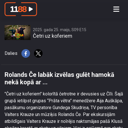
Rolands Če labāk izvēlas gulēt
hamokā nekā kopā ar ...
2025. gada 25. maijs, S09 E15
Četri uz koferiem
Dalies
Rolands Če labāk izvēlas gulēt hamokā
nekā kopā ar ...
"Četri uz koferiem" kolorītā četrotne ir devusies uz Čīli. Šajā
grupā ietilpst grupas “Prāta vētra” menedžere Aija Auškāpa,
pasākumu organizatore Gundega Skudriņa, TV personība
Valters Krauze un mūziķis Rolands Če. Par ekskursijām
atbildīgais Valters Krauze ir noīrējis naktsmājas pašā Klusā