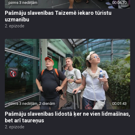
pirms 3 nedēļām
00:04:30
Pašmāju slavenības Taizemē iekaro tūristu
uzmanību
2. epizode
pirms 3 nedēļām, 2 dienām
00:01:43
Pašmāju slavenības lidostā ķer ne vien lidmašīnas,
bet arī taureņus
2. epizode