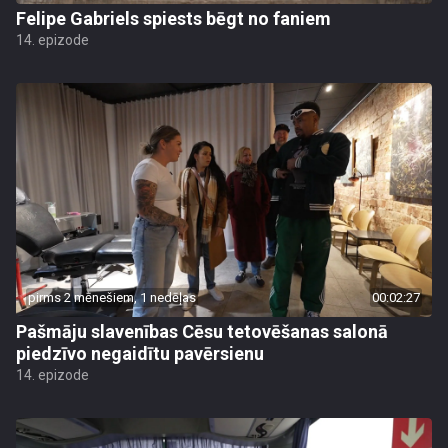
Felipe Gabriels spiests bēgt no faniem
14. epizode
pirms 2 mēnešiem, 1 nedēļas
00:02:27
Pašmāju slavenības Cēsu tetovēšanas salonā
piedzīvo negaidītu pavērsienu
14. epizode