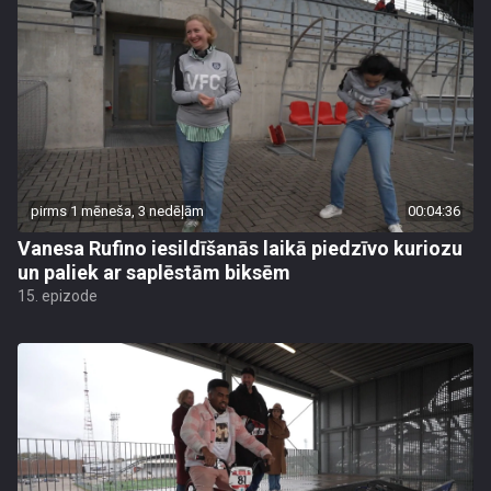
pirms 1 mēneša, 3 nedēļām
00:04:36
Vanesa Rufino iesildīšanās laikā piedzīvo kuriozu
un paliek ar saplēstām biksēm
15. epizode