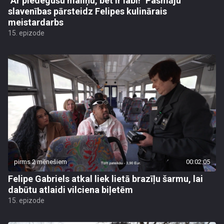
"Ar piedegušu maliņu, bet ir labi!" Pašmāju
slavenības pārsteidz Felipes kulinārais
meistardarbs
15. epizode
pirms 2 mēnešiem
00:02:05
Felipe Gabriels atkal liek lietā brazīļu šarmu, lai
dabūtu atlaidi vilciena biļetēm
15. epizode