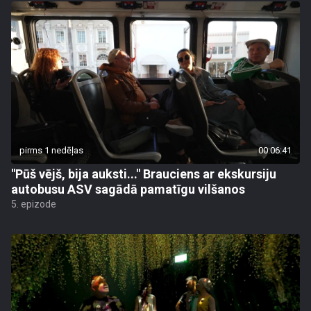
pirms 1 nedēļas
00:06:41
"Pūš vējš, bija auksti..." Brauciens ar ekskursiju
autobusu ASV sagādā pamatīgu vilšanos
5. epizode