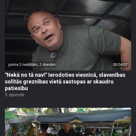
pirms 2 nedēļām, 2 dienām
00:04:07
"Nekā no tā nav!" Ierodoties viesnīcā, slavenības
solītās greznības vietā sastopas ar skaudru
patiesību
3. epizode