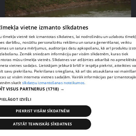
 tīmekļa vietne izmanto sīkdatnes
 tīmekļa vietnē tiek izmantotas sīkdatnes, lai nodrošinātu un uzlabotu tīmek
nes darbību., nosūtītu personalizētu reklāmu un satura ģenerēšanai, veiktu
āmas un satura mērījumus, auditorijas datu apkopošanu, kā arī produktu izst
zlabošanu. Zemāk sniedzam informāciju par visām sīkdatnēm, kuras tiek
ntotas mūsu tīmekļa vietnēs. Sīkdatnes var atšķirties atkarībā no apmeklētā
pirms 2 mēnešiem, 2 nedēļām
00:04:41
rneta vietnes sadaļas. Lietotājam jebkurā brīdī ir iespēja piekrist, atteikties va
īt savu piekrišanu. Piekrišanas sniegšana, kā arī tās atsaukšana vai mainīša
Pašmāju slavenības ļaujas sānslīdēm ar unikālu
ecas uz visām interneta vietnes sadaļām. Vairāk informācijas par izmantotaj
transportlīdzekli
atnēm skatīt
sīkdatņu izmantošanas noteikumos.
13. epizode
ĪT VISUS PARTNERUS
(1718) →
PIELĀGOT IZVĒLI
PIEKRIST VISĀM SĪKDATNĒM
ATSTĀT TEHNISKĀS SĪKDATNES