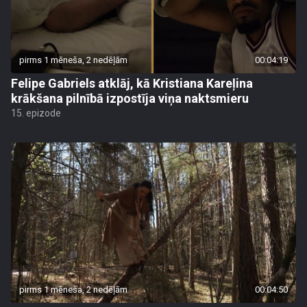
pirms 1 mēneša, 2 nedēļām
00:04:19
Felipe Gabriels atklāj, kā Kristiana Kareļina
krākšana pilnībā izpostīja viņa naktsmieru
15. epizode
pirms 1 mēneša, 2 nedēļām
00:04:50