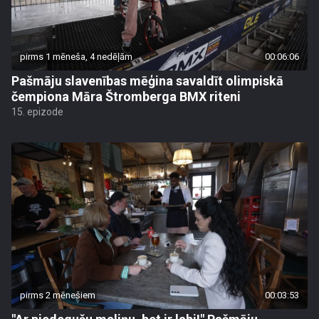
pirms 1 mēneša, 4 nedēļām
00:06:06
Pašmāju slavenības mēģina savaldīt olimpiskā
čempiona Māra Štromberga BMX riteni
15. epizode
pirms 2 mēnešiem
00:03:53