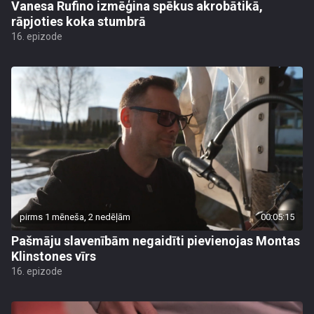
Vanesa Rufino izmēģina spēkus akrobātikā,
rāpjoties koka stumbrā
16. epizode
pirms 1 mēneša, 2 nedēļām
00:05:15
Pašmāju slavenībām negaidīti pievienojas Montas
Klinstones vīrs
16. epizode