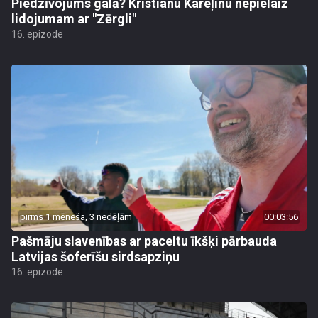
Piedzīvojums galā? Kristianu Kareļinu nepielaiž
lidojumam ar "Zērgli"
16. epizode
pirms 1 mēneša, 3 nedēļām
00:03:56
Pašmāju slavenības ar paceltu īkšķi pārbauda
Latvijas šoferīšu sirdsapziņu
16. epizode