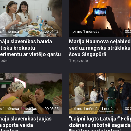
s 1 mēneša
00:01:42
pirms 1 mēneša
00:
āju slavenības bauda
Marija Naumova ceļabied
tisku brokastu
ved uz maģisku strūklaku
erimentu ar vietējo garšu
šovu Singapūrā
zode
1. epizode
s 1 mēneša, 1 nedēļas
00:03:25
pirms 1 mēneša, 1 nedēļas
00:
āju slavenības ļaujas
"Laipni lūgts Latvijā!" Feli
a sporta veida
dzērienu ražotnē sagaida