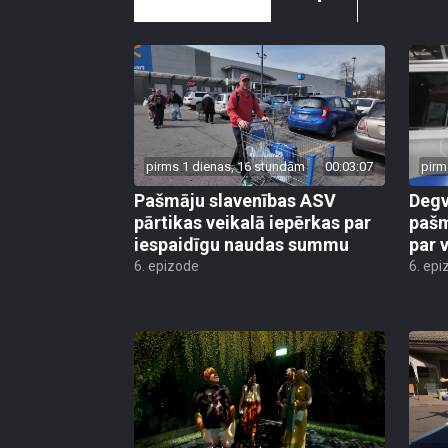
pirms 1 dienas, 16 stundām
00:03:07
pirm
Pašmāju slavenības ASV
Degv
pārtikas veikalā iepērkas par
pašm
iespaidīgu naudas summu
par 
6. epizode
6. epi