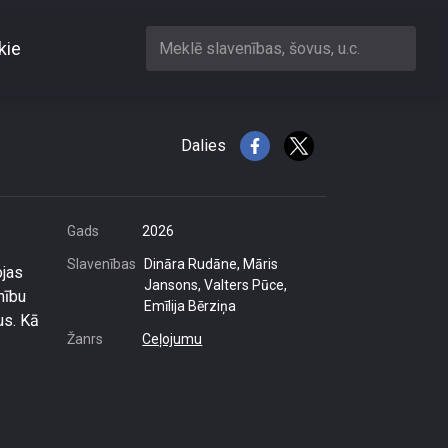
kie
Meklē slavenības, šovus, u.c.
niešu gaumē
Dalies
Gads
2026
Slavenības
Dināra Rudāne, Māris
ojas
Jansons, Valters Pūce,
nību
Emīlija Bērziņa
us. Kā
Žanrs
Ceļojumu