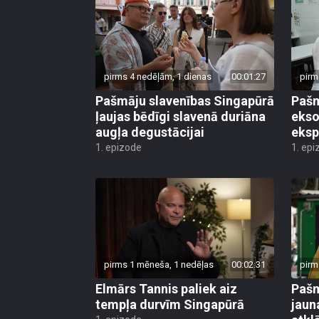
pirms 4 nedēļām, 1 dienas
00:01:27
pirm
Pašmāju slavenības Singapūrā
Pašm
ļaujas bēdīgi slavenā duriāna
ekso
augļa degustācijai
eksp
1. epizode
1. epi
pirms 1 mēneša, 1 nedēļas
00:02:31
pirm
Elmārs Tannis paliek aiz
Pašm
tempļa durvīm Singapūrā
jaun