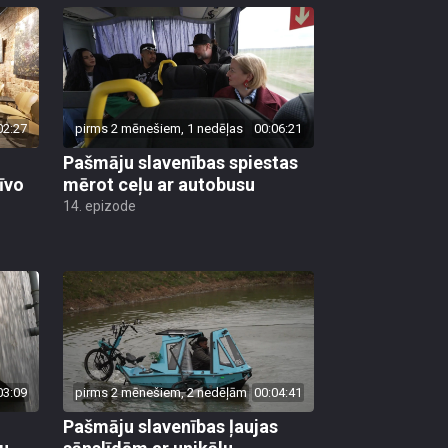
02:27
pirms 2 mēnešiem, 1 nedēļas
00:06:21
Pašmāju slavenības spiestas
īvo
mērot ceļu ar autobusu
14. epizode
03:09
pirms 2 mēnešiem, 2 nedēļām
00:04:41
Pašmāju slavenības ļaujas