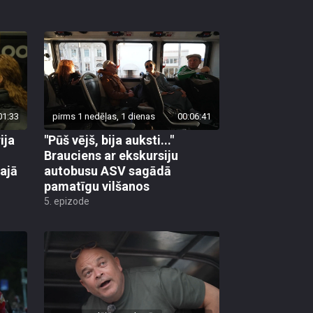
01:33
pirms 1 nedēļas, 1 dienas
00:06:41
ija
"Pūš vējš, bija auksti..."
Brauciens ar ekskursiju
ajā
autobusu ASV sagādā
pamatīgu vilšanos
5. epizode