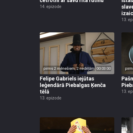
četrotni ar savu rīta rutīnu
Īsta
slav
14. epizode
izai
13. e
pirms 2 mēnešiem, 2 nedēļām
00:03:00
pirm
Felipe Gabriels iejūtas
Pašm
leģendārā Piebalgas Ķenča
Pieb
tēlā
13. e
13. epizode