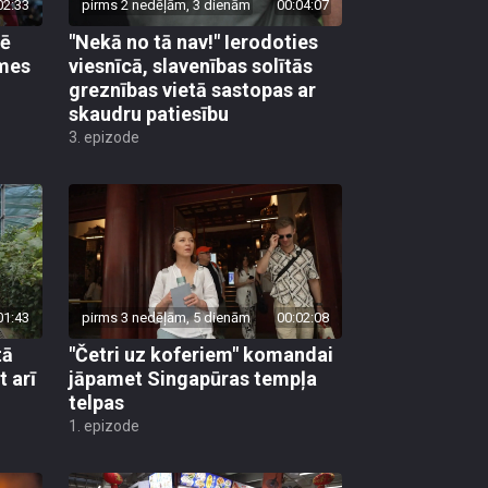
02:33
pirms 2 nedēļām, 3 dienām
00:04:07
pē
"Nekā no tā nav!" Ierodoties
emes
viesnīcā, slavenības solītās
greznības vietā sastopas ar
skaudru patiesību
3. epizode
01:43
pirms 3 nedēļām, 5 dienām
00:02:08
tā
"Četri uz koferiem" komandai
t arī
jāpamet Singapūras tempļa
telpas
1. epizode