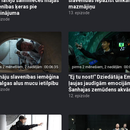
s latvju saimnieces mājās
slavenības iepazīst unikā
enības ķeras pie
mazmājiņu
cinājuma
13. epizode
pizode
s 2 mēnešiem, 2 nedēļām
00:06:35
pirms 2 mēnešiem, 2 nedēļām
00:
āju slavenības iemēģina
"Ej tu nost!" Dziedātāja Em
algas alus mucu ietilpību
ļaujas jaudīgām emocijā
Šanhajas zemūdens akvār
pizode
12. epizode