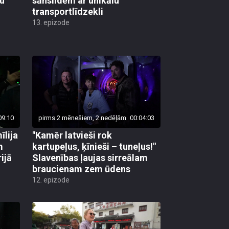
lu
sānslīdēm ar unikālu
transportlīdzekli
13. epizode
09:10
pirms 2 mēnešiem, 2 nedēļām
00:04:03
īlija
"Kamēr latvieši rok
m
kartupeļus, ķīnieši – tuneļus!"
ijā
Slavenības ļaujas sirreālam
braucienam zem ūdens
12. epizode