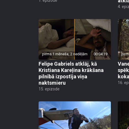
atkl
1. epizode
4. epi
pirms 1 mēneša, 2 nedēļām
00:04:19
pirm
Felipe Gabriels atklāj, kā
Vane
Kristiana Kareļina krākšana
spēk
pilnībā izpostīja viņa
koka
naktsmieru
16. e
15. epizode