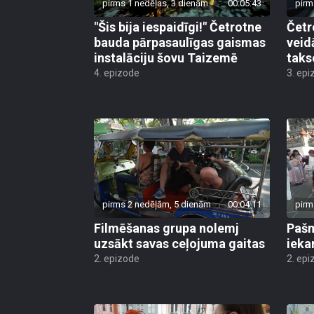
pirms 1 nedēļas, 3 dienām
00:05:43
pirm
"Šis bija iespaidīgi!" Četrotne
Četr
bauda pārpasaulīgas gaismas
veid
instalāciju šovu Taizemē
taks
4. epizode
3. epi
pirms 2 nedēļām, 5 dienām
00:04:11
pirm
Filmēšanas grupa nolemj
Pašm
uzsākt savas ceļojuma gaitas
ieka
2. epizode
2. epi