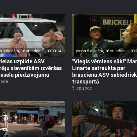
s 3 dienām, 16 stundām
00:03:14
pirms 5 dienām, 16 stundām
00:
ielas uzpilde ASV
"Viegls vēmiens nāk!" Mar
āju slavenībām izvēršas
Linarte satraukta par
veselu piedzīvojumu
braucienu ASV sabiedrisk
transportā
zode
5. epizode