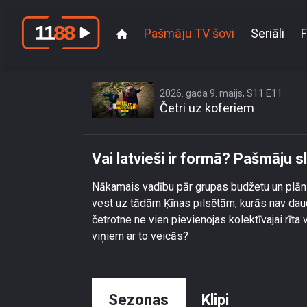
Pašmāju TV šovi
Seriāli
F
Vai latvie
2026. gada 9. maijs, S11 E11
Četri uz koferiem
Vai latvieši ir formā? Pašmāju 
Nākamais vadību pār grupas budžetu un plān
vest uz tādām Ķīnas pilsētām, kurās nav daudz
četrotne ne vien pievienojas kolektīvajai rīta
viņiem ar to veicās?
Sezonas
Klipi