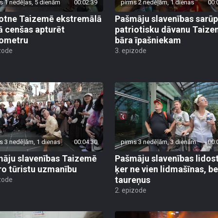
s 1 nedēļas, 5 dienām
00:02:39
pirms 2 nedēļām, 1 dienas
00:
otne Taizemē ekstremālā
Pašmāju slavenības sarū
ā cenšas apturēt
patriotisku dāvanu Taiz
ometru
bāra īpašniekam
zode
3. epizode
s 3 nedēļām, 1 dienas
00:04:30
pirms 3 nedēļām, 3 dienām
00:
āju slavenības Taizemē
Pašmāju slavenības lidos
ro tūristu uzmanību
ķer ne vien lidmašīnas, be
taureņus
zode
2. epizode