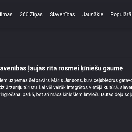
ilmas
360 Ziņas
Slavenības
Jaunākie
Populārā
ši ir formā? Pašmāju slavenības ļaujas rīta rosmei ķī
slavenības ļaujas rīta rosmei ķīniešu gaumē
iem uzņemas šefpavārs Māris Jansons, kurš ceļabiedrus gatav
 ārzemju tūristu. Lai vēl vairāk integrētos vietējā kultūrā, slave
 vingrošanai parkā, bet arī māca ķīniešiem latviešu tautas deju soļ