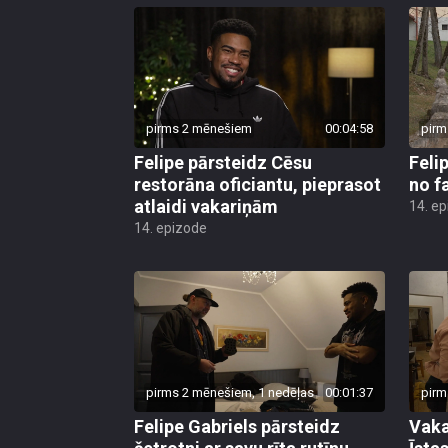
pirms 2 mēnešiem
00:04:58
pirm
Felipe pārsteidz Cēsu
Feli
restorāna oficiantu, pieprasot
no f
atlaidi vakariņām
14. e
14. epizode
pirms 2 mēnešiem, 1 nedēļas
00:01:37
pirm
Felipe Gabriels pārsteidz
Vaka