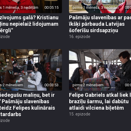
s 1 mēneša, 3 nedēļām
00:05:15
pirms 1 mēneša, 3 nedēļām
00:
zīvojums galā? Kristianu
Pašmāju slavenības ar pa
ļinu nepielaiž lidojumam
īkšķi pārbauda Latvijas
ērgli"
šoferīšu sirdsapziņu
pizode
16. epizode
s 2 mēnešiem
00:03:53
pirms 2 mēnešiem
00:
piedegušu maliņu, bet ir
Felipe Gabriels atkal liek 
!" Pašmāju slavenības
brazīļu šarmu, lai dabūtu
teidz Felipes kulinārais
atlaidi vilciena biļetēm
tardarbs
15. epizode
pizode