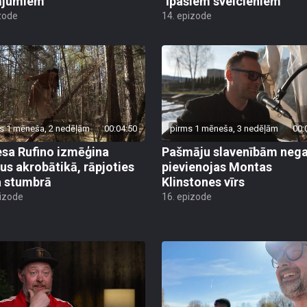
ājumiem
"īpašiem sveicieniem"
zode
14. epizode
s 1 mēneša, 2 nedēļām
00:04:50
pirms 1 mēneša, 3 nedēļām
00:
sa Rufino izmēģina
Pašmāju slavenībām negai
us akrobātikā, rāpjoties
pievienojas Montas
 stumbrā
Klinstones vīrs
pizode
16. epizode