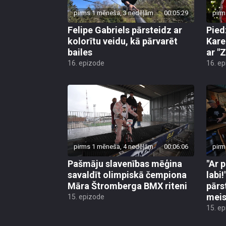
pirms 1 mēneša, 3 nedēļām
00:05:29
pirm
Felipe Gabriels pārsteidz ar
Pied
kolorītu veidu, kā pārvarēt
Kare
bailes
ar "Z
16. epizode
16. e
pirms 1 mēneša, 4 nedēļām
00:06:06
pirm
Pašmāju slavenības mēģina
"Ar 
savaldīt olimpiskā čempiona
labi
Māra Štromberga BMX riteni
pārs
meis
15. epizode
15. e