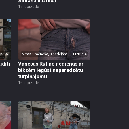
Sīmaņa baznīcā
15. epizode
05:15
pirms 1 mēneša, 3 nedēļām
00:01:16
dīti
Vanesas Rufino nedienas ar
biksēm iegūst neparedzētu
turpinājumu
16. epizode