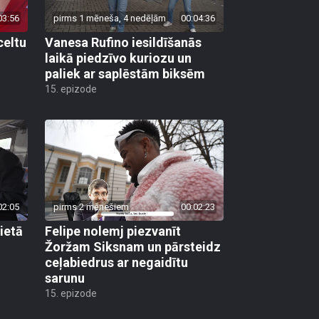
03:56
pirms 1 mēneša, 4 nedēļām
00:04:36
celtu
Vanesa Rufino iesildīšanās
laikā piedzīvo kuriozu un
paliek ar saplēstām biksēm
15. epizode
02:05
pirms 2 mēnešiem
00:02:23
lietā
Felipe nolemj piezvanīt
Žoržam Siksnam un pārsteidz
ceļabiedrus ar negaidītu
sarunu
15. epizode