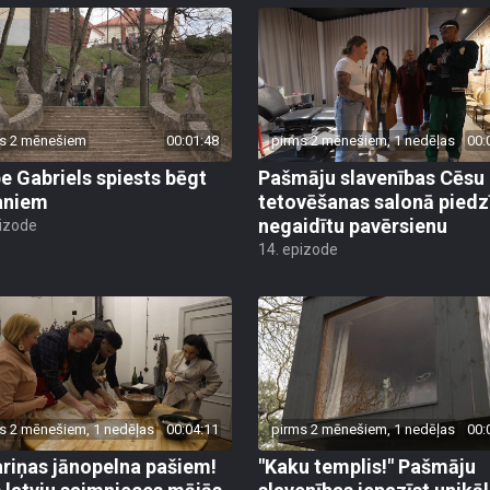
s 2 mēnešiem
00:01:48
pirms 2 mēnešiem, 1 nedēļas
00:
pe Gabriels spiests bēgt
Pašmāju slavenības Cēsu
aniem
tetovēšanas salonā piedz
negaidītu pavērsienu
pizode
14. epizode
s 2 mēnešiem, 1 nedēļas
00:04:11
pirms 2 mēnešiem, 1 nedēļas
00:
riņas jānopelna pašiem!
"Kaku templis!" Pašmāju