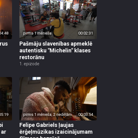
04:48
pirms 1 mēneša
00:02:31
rus
Pašmāju slavenības apmeklē
autentisku "Michelin" klases
restorānu
1. epizode
05:19
pirms 1 mēneša, 2 nedēļām
00:03:54
pi
Felipe Gabriels ļaujas
 ar
ērģeļmūzikas izaicinājumam