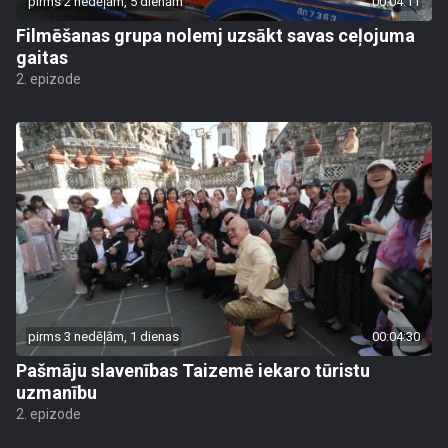
pirms 2 nedēļām, 5 dienām
00:04:11
Filmēšanas grupa nolemj uzsākt savas ceļojuma
gaitas
2. epizode
pirms 3 nedēļām, 1 dienas
00:04:30
Pašmāju slavenības Taizemē iekaro tūristu
uzmanību
2. epizode