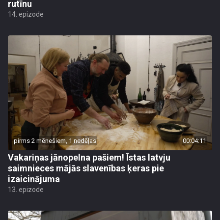
rutīnu
14. epizode
pirms 2 mēnešiem, 1 nedēļas
00:04:11
Vakariņas jānopelna pašiem! Īstas latvju
saimnieces mājās slavenības ķeras pie
izaicinājuma
13. epizode