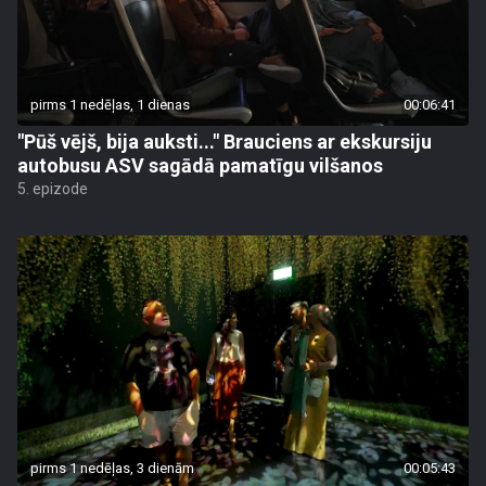
pirms 1 nedēļas, 1 dienas
00:06:41
"Pūš vējš, bija auksti..." Brauciens ar ekskursiju
autobusu ASV sagādā pamatīgu vilšanos
5. epizode
pirms 1 nedēļas, 3 dienām
00:05:43