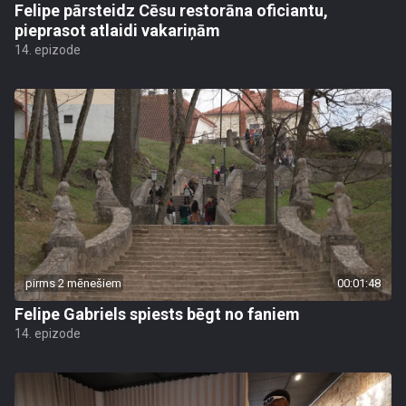
Felipe pārsteidz Cēsu restorāna oficiantu,
pieprasot atlaidi vakariņām
14. epizode
pirms 2 mēnešiem
00:01:48
Felipe Gabriels spiests bēgt no faniem
14. epizode