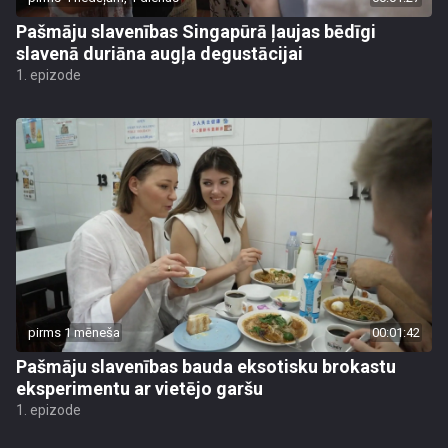
Pašmāju slavenības Singapūrā ļaujas bēdīgi
slavenā duriāna augļa degustācijai
1. epizode
pirms 1 mēneša
00:01:42
Pašmāju slavenības bauda eksotisku brokastu
eksperimentu ar vietējo garšu
1. epizode