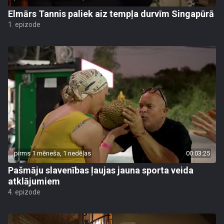
Elmārs Tannis paliek aiz tempļa durvīm Singapūrā
1. epizode
pirms 1 mēneša, 1 nedēļas
00:03:25
Pašmāju slavenības ļaujas jauna sporta veida
atklājumiem
4. epizode