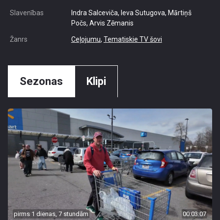
Slavenības
Indra Salceviča, Ieva Sutugova, Mārtiņš
Počs, Arvis Zēmanis
Žanrs
Ceļojumu
,
Tematiskie TV šovi
Sezonas
Klipi
pirms 1 dienas, 7 stundām
00:03:07