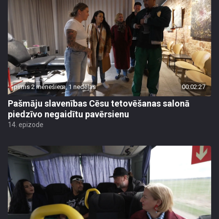
pirms 2 mēnešiem, 1 nedēļas
00:02:27
Pašmāju slavenības Cēsu tetovēšanas salonā
piedzīvo negaidītu pavērsienu
14. epizode