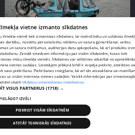
pirms 2 mēnešiem, 2 nedēļām
00:04:41
 tīmekļa vietne izmanto sīkdatnes
Pašmāju slavenības ļaujas sānslīdēm ar unikālu
 tīmekļa vietnē tiek izmantotas sīkdatnes, lai nodrošinātu un uzlabotu tīmek
transportlīdzekli
nes darbību., nosūtītu personalizētu reklāmu un satura ģenerēšanai, veiktu
āmas un satura mērījumus, auditorijas datu apkopošanu, kā arī produktu izst
13. epizode
zlabošanu. Zemāk sniedzam informāciju par visām sīkdatnēm, kuras tiek
ntotas mūsu tīmekļa vietnēs. Sīkdatnes var atšķirties atkarībā no apmeklētā
rneta vietnes sadaļas. Lietotājam jebkurā brīdī ir iespēja piekrist, atteikties va
īt savu piekrišanu. Piekrišanas sniegšana, kā arī tās atsaukšana vai mainīša
ecas uz visām interneta vietnes sadaļām. Vairāk informācijas par izmantotaj
atnēm skatīt
sīkdatņu izmantošanas noteikumos.
ĪT VISUS PARTNERUS
(1718) →
PIELĀGOT IZVĒLI
PIEKRIST VISĀM SĪKDATNĒM
ATSTĀT TEHNISKĀS SĪKDATNES
pirms 2 mēnešiem, 2 nedēļām
00:03:00