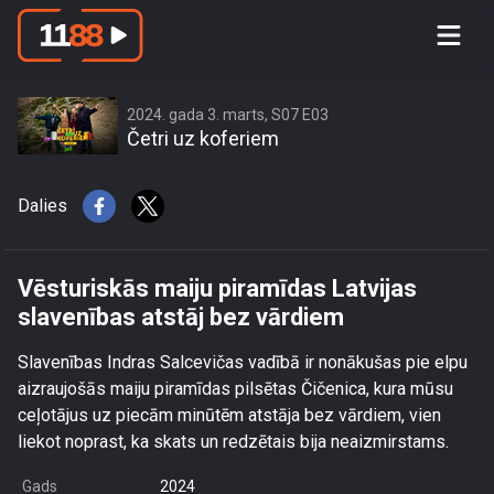
Vēsturiskās maiju piramīdas Latvijas
slavenības atstāj bez vārdiem
2024. gada 3. marts, S07 E03
Četri uz koferiem
Dalies
Vēsturiskās maiju piramīdas Latvijas
slavenības atstāj bez vārdiem
Slavenības Indras Salcevičas vadībā ir nonākušas pie elpu
aizraujošās maiju piramīdas pilsētas Čičenica, kura mūsu
ceļotājus uz piecām minūtēm atstāja bez vārdiem, vien
liekot noprast, ka skats un redzētais bija neaizmirstams.
Gads
2024