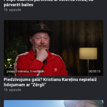
pārvarēt bailes
16. epizode
pirms 1 mēneša, 3 nedēļām
00:05:15
Piedzīvojums galā? Kristianu Kareļinu nepielaiž
lidojumam ar "Zērgli"
16. epizode