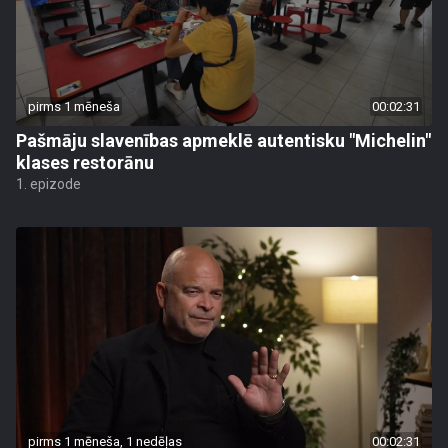
pirms 1 mēneša
00:02:31
Pašmāju slavenības apmeklē autentisku "Michelin"
klases restorānu
1. epizode
pirms 1 mēneša, 1 nedēļas
00:02:31