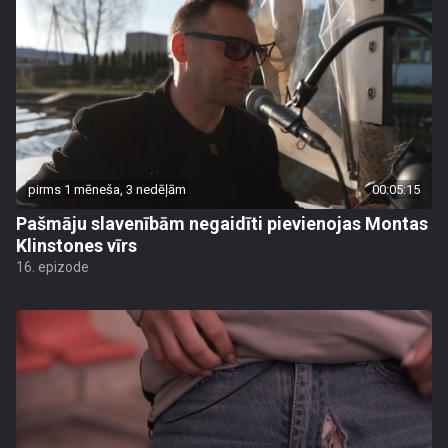
pirms 1 mēneša, 3 nedēļām
00:05:15
Pašmāju slavenībām negaidīti pievienojas Montas
Klinstones vīrs
16. epizode