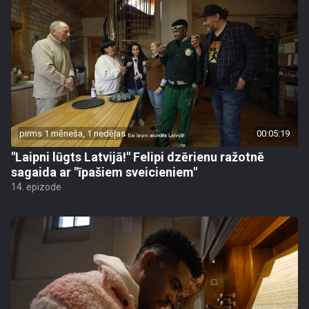
pirms 1 mēneša, 1 nedēļas
00:05:19
"Laipni lūgts Latvijā!" Felipi dzērienu ražotnē
sagaida ar "īpašiem sveicieniem"
14. epizode