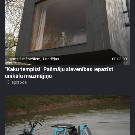
pirms 2 mēnešiem, 1 nedēļas
00:03:09
"Kaku templis!" Pašmāju slavenības iepazīst
unikālu mazmājiņu
13. epizode