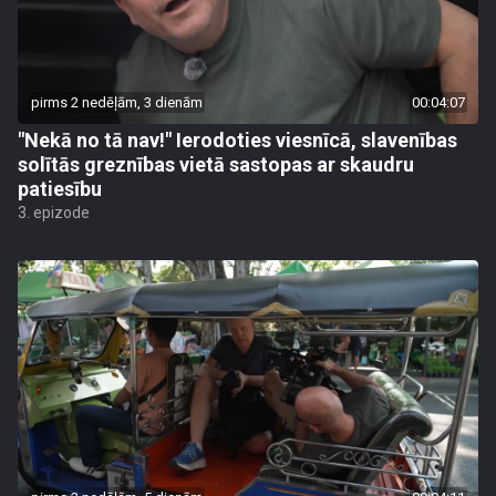
pirms 2 nedēļām, 3 dienām
00:04:07
"Nekā no tā nav!" Ierodoties viesnīcā, slavenības
solītās greznības vietā sastopas ar skaudru
patiesību
3. epizode