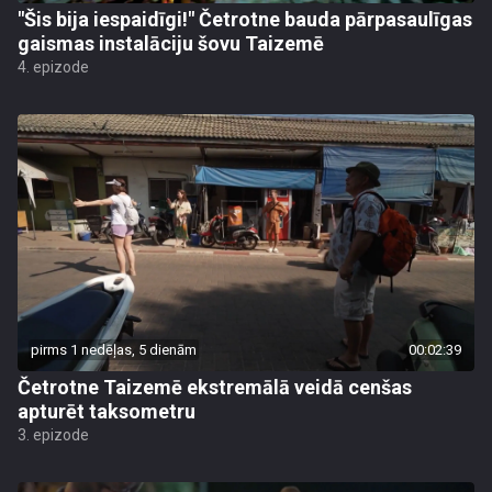
"Šis bija iespaidīgi!" Četrotne bauda pārpasaulīgas
gaismas instalāciju šovu Taizemē
4. epizode
pirms 1 nedēļas, 5 dienām
00:02:39
Četrotne Taizemē ekstremālā veidā cenšas
apturēt taksometru
3. epizode