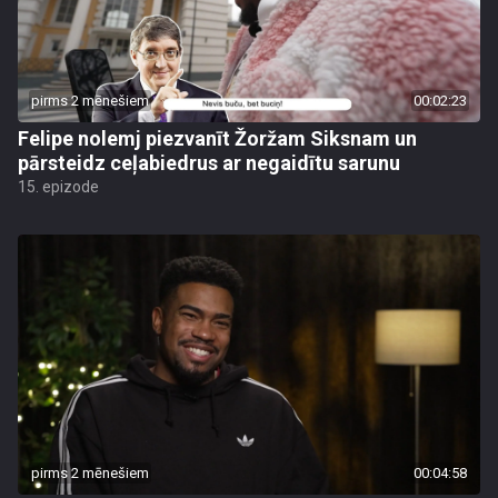
pirms 2 mēnešiem
00:02:23
Felipe nolemj piezvanīt Žoržam Siksnam un
pārsteidz ceļabiedrus ar negaidītu sarunu
15. epizode
pirms 2 mēnešiem
00:04:58