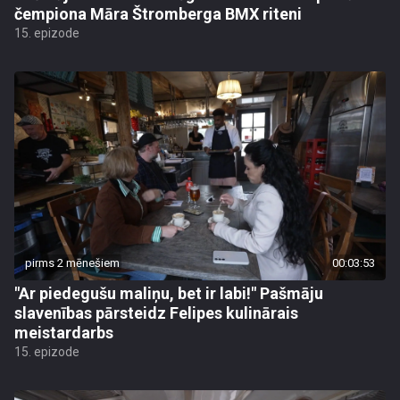
čempiona Māra Štromberga BMX riteni
15. epizode
pirms 2 mēnešiem
00:03:53
"Ar piedegušu maliņu, bet ir labi!" Pašmāju
slavenības pārsteidz Felipes kulinārais
meistardarbs
15. epizode