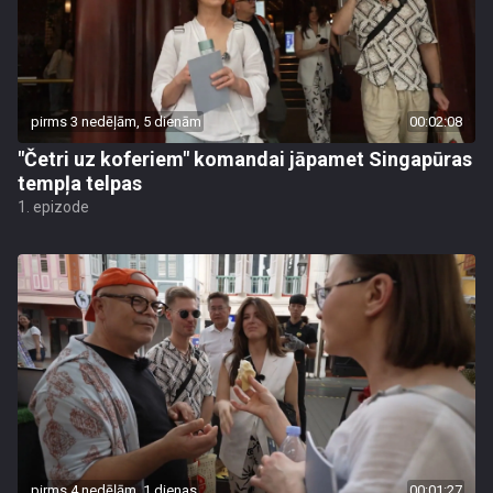
pirms 3 nedēļām, 5 dienām
00:02:08
"Četri uz koferiem" komandai jāpamet Singapūras
tempļa telpas
1. epizode
pirms 4 nedēļām, 1 dienas
00:01:27