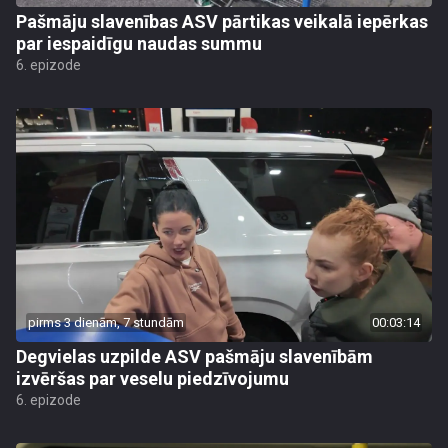
Pašmāju slavenības ASV pārtikas veikalā iepērkas
par iespaidīgu naudas summu
6. epizode
pirms 3 dienām, 7 stundām
00:03:14
Degvielas uzpilde ASV pašmāju slavenībām
izvēršas par veselu piedzīvojumu
6. epizode