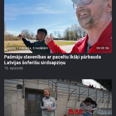
pirms 1 mēneša, 3 nedēļām
00:03:56
Pašmāju slavenības ar paceltu īkšķi pārbauda
Latvijas šoferīšu sirdsapziņu
16. epizode