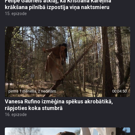
Felipe Gabriels atklāj, kā Kristiana Kareļina
krākšana pilnībā izpostīja viņa naktsmieru
15. epizode
pirms 1 mēneša, 2 nedēļām
00:04:50
Vanesa Rufino izmēģina spēkus akrobātikā,
rāpjoties koka stumbrā
16. epizode