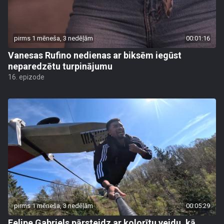
pirms 1 mēneša, 3 nedēļām
00:01:16
Vanesas Rufino nedienas ar biksēm iegūst
neparedzētu turpinājumu
16. epizode
pirms 1 mēneša, 3 nedēļām
00:05:29
Felipe Gabriels pārsteidz ar kolorītu veidu, kā