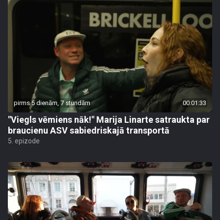
pirms 5 dienām, 7 stundām
00:01:33
"Viegls vēmiens nāk!" Marija Linarte satraukta par
braucienu ASV sabiedriskajā transportā
5. epizode