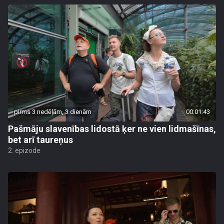
pirms 3 nedēļām, 3 dienām
00:01:43
Pašmāju slavenības lidostā ķer ne vien lidmašīnas,
bet arī taureņus
2. epizode