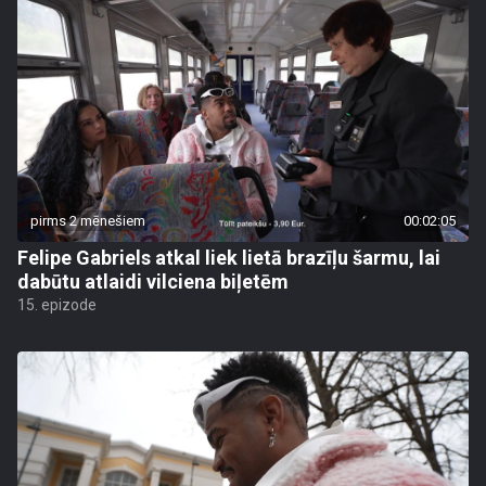
pirms 2 mēnešiem
00:02:05
Felipe Gabriels atkal liek lietā brazīļu šarmu, lai
dabūtu atlaidi vilciena biļetēm
15. epizode