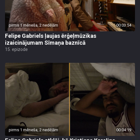
pirms 1 mēneša, 2 nedēļām
00:03:54
Felipe Gabriels ļaujas ērģeļmūzikas
izaicinājumam Sīmaņa baznīcā
15. epizode
pirms 1 mēneša, 2 nedēļām
00:04:19