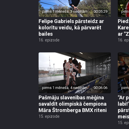
pirms 1 mēneša, 3 nedēļām
00:05:29
pirm
Felipe Gabriels pārsteidz ar
Pied
kolorītu veidu, kā pārvarēt
Kare
bailes
ar "Z
16. epizode
16. e
pirms 1 mēneša, 4 nedēļām
00:06:06
pirm
Pašmāju slavenības mēģina
"Ar 
savaldīt olimpiskā čempiona
labi
Māra Štromberga BMX riteni
pārs
meis
15. epizode
15. e