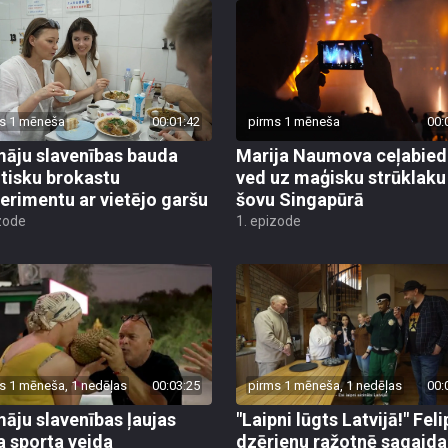
s 1 mēneša
00:01:42
pirms 1 mēneša
00:
āju slavenības bauda
Marija Naumova ceļabied
tisku brokastu
ved uz maģisku strūklaku
erimentu ar vietējo garšu
šovu Singapūrā
zode
1. epizode
s 1 mēneša, 1 nedēļas
00:03:25
pirms 1 mēneša, 1 nedēļas
00:
āju slavenības ļaujas
"Laipni lūgts Latvijā!" Feli
a sporta veida
dzērienu ražotnē sagaida
ājumiem
"īpašiem sveicieniem"