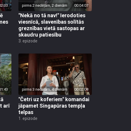
pē
"Nekā no tā nav!" Ierodoties
emes
viesnīcā, slavenības solītās
greznības vietā sastopas ar
skaudru patiesību
3. epizode
01:43
pirms 3 nedēļām, 4 dienām
00:02:08
tā
"Četri uz koferiem" komandai
t arī
jāpamet Singapūras tempļa
telpas
1. epizode