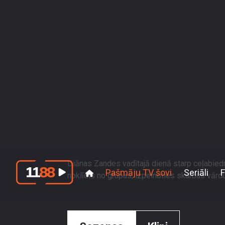
Pašmāju TV šovi
Seriāli
F
\"Varētu kaut
2025. gada 23. decembris, S10 E0
Četri uz koferiem
"Varētu kaut kādu cieņu pret
attieksme
Diānas Zandes vadītajā dienā starp ceļabied
noklīdis no grupas, izpelnoties skarbus vārd
Sezonas
Klipi