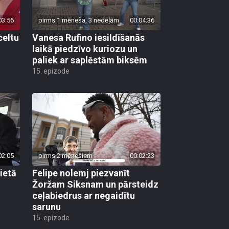
03:56
pirms 1 mēneša, 3 nedēļām
00:04:36
celtu
Vanesa Rufino iesildīšanās
laikā piedzīvo kuriozu un
paliek ar saplēstām biksēm
15. epizode
02:05
pirms 2 mēnešiem
00:02:23
lietā
Felipe nolemj piezvanīt
Žoržam Siksnam un pārsteidz
ceļabiedrus ar negaidītu
sarunu
15. epizode