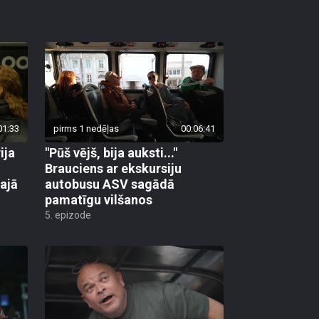
01:33
pirms 1 nedēļas
00:06:41
ija
"Pūš vējš, bija auksti..."
Brauciens ar ekskursiju
ajā
autobusu ASV sagādā
pamatīgu vilšanos
5. epizode
02:33
pirms 2 nedēļām, 2 dienām
00:04:07