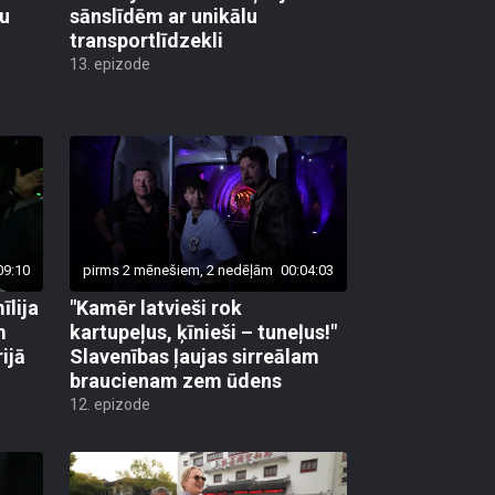
transportlīdzekli
13. epizode
09:10
pirms 2 mēnešiem, 2 nedēļām
00:04:03
īlija
"Kamēr latvieši rok
m
kartupeļus, ķīnieši – tuneļus!"
ijā
Slavenības ļaujas sirreālam
braucienam zem ūdens
12. epizode