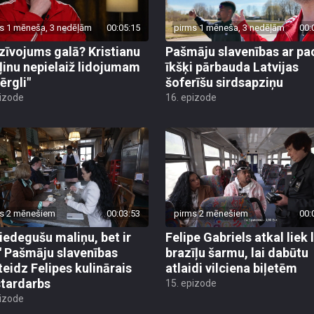
s 1 mēneša, 3 nedēļām
00:05:15
pirms 1 mēneša, 3 nedēļām
00:
zīvojums galā? Kristianu
Pašmāju slavenības ar pa
ļinu nepielaiž lidojumam
īkšķi pārbauda Latvijas
ērgli"
šoferīšu sirdsapziņu
pizode
16. epizode
s 2 mēnešiem
00:03:53
pirms 2 mēnešiem
00:
piedegušu maliņu, bet ir
Felipe Gabriels atkal liek 
!" Pašmāju slavenības
brazīļu šarmu, lai dabūtu
teidz Felipes kulinārais
atlaidi vilciena biļetēm
tardarbs
15. epizode
pizode