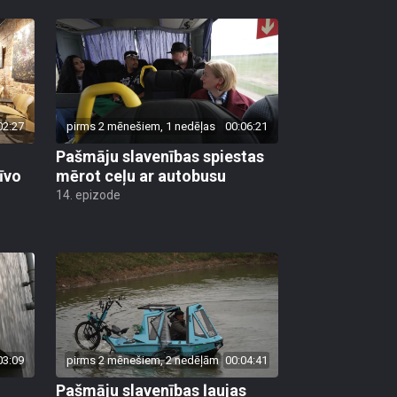
02:27
pirms 2 mēnešiem, 1 nedēļas
00:06:21
Pašmāju slavenības spiestas
īvo
mērot ceļu ar autobusu
14. epizode
03:09
pirms 2 mēnešiem, 2 nedēļām
00:04:41
Pašmāju slavenības ļaujas
lu
sānslīdēm ar unikālu