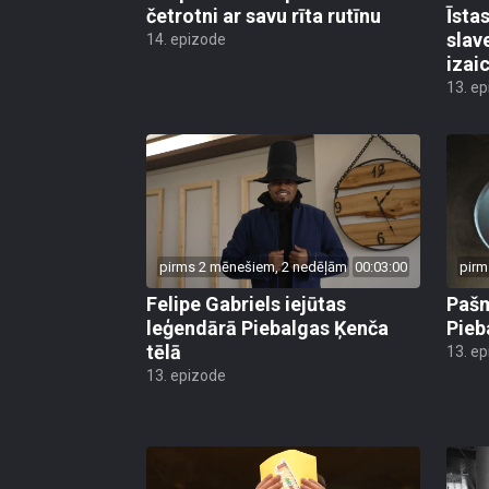
slav
14. epizode
izai
13. e
pirms 2 mēnešiem, 2 nedēļām
00:03:00
pirm
Felipe Gabriels iejūtas
Pašm
leģendārā Piebalgas Ķenča
Pieb
tēlā
13. e
13. epizode