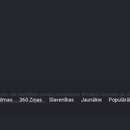
ilmas
360 Ziņas
Slavenības
Jaunākie
Populārā
 kādu cieņu pret programmu?\" Bendiku sadusmo Sim
4
 programmu?" Bendiku sadusmo Simsona
riem sāk parādīties pirmās nesaskaņas. Armands Simsons jau atk
us no Anetes Bendikas...