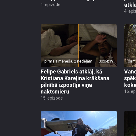
4. epi
pirms 1 mēneša, 2 nedēļām
00:04:19
pirm
Felipe Gabriels atklāj, kā
Vane
Kristiana Kareļina krākšana
spēk
pilnībā izpostīja viņa
koka
naktsmieru
16. e
15. epizode