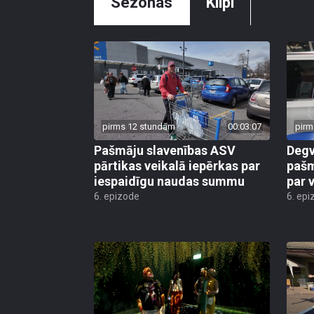
pirms 12 stundām
00:03:07
pirm
Pašmāju slavenības ASV
Degv
pārtikas veikalā iepērkas par
pašm
iespaidīgu naudas summu
par 
6. epizode
6. epi
pirms 1 nedēļas, 2 dienām
00:05:43
pirm