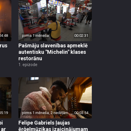
04:48
pirms 1 mēneša
00:02:31
rus
Pašmāju slavenības apmeklē
autentisku "Michelin" klases
restorānu
1. epizode
05:19
pirms 1 mēneša, 2 nedēļām
00:03:54
pi
Felipe Gabriels ļaujas
 ar
ērģeļmūzikas izaicinājumam
Sīmaņa baznīcā