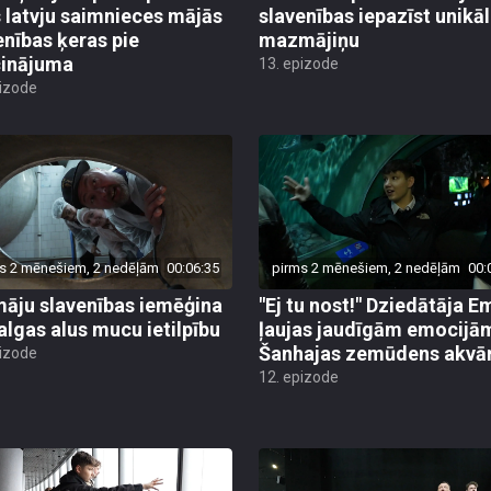
enības ķeras pie
mazmājiņu
cinājuma
13. epizode
pizode
s 2 mēnešiem, 2 nedēļām
00:06:35
pirms 2 mēnešiem, 2 nedēļām
00:
āju slavenības iemēģina
"Ej tu nost!" Dziedātāja Em
algas alus mucu ietilpību
ļaujas jaudīgām emocijā
Šanhajas zemūdens akvār
pizode
12. epizode