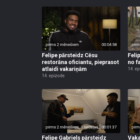
pirms 2 mēnešiem
00:04:58
pirm
Felipe pārsteidz Cēsu
Feli
restorāna oficiantu, pieprasot
no f
atlaidi vakariņām
14. e
14. epizode
pirms 2 mēnešiem, 1 nedēļas
00:01:37
pirm
Felipe Gabriels pārsteidz
Vaka
četrotni ar savu rīta rutīnu
Īsta