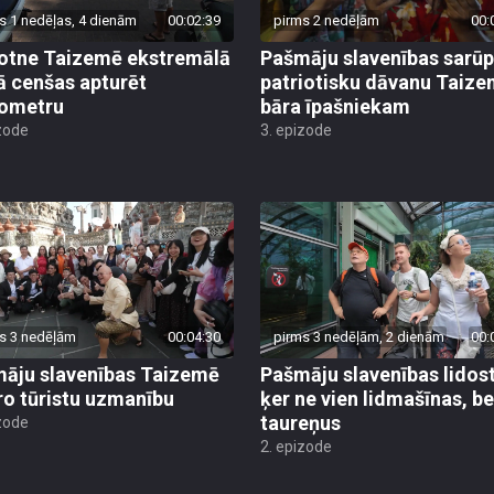
otne Taizemē ekstremālā
Pašmāju slavenības sarū
ā cenšas apturēt
patriotisku dāvanu Taiz
ometru
bāra īpašniekam
zode
3. epizode
s 3 nedēļām
00:04:30
pirms 3 nedēļām, 2 dienām
00:
āju slavenības Taizemē
Pašmāju slavenības lidos
ro tūristu uzmanību
ķer ne vien lidmašīnas, be
taureņus
zode
2. epizode