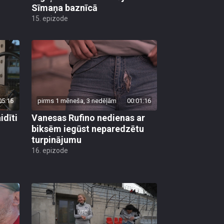
15. epizode
05:15
pirms 1 mēneša, 3 nedēļām
00:01:16
dīti
Vanesas Rufino nedienas ar
biksēm iegūst neparedzētu
turpinājumu
16. epizode