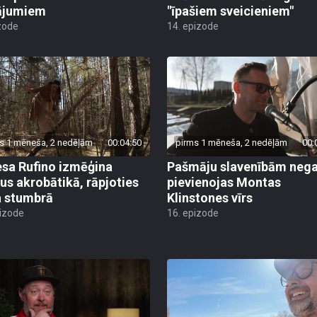
zode
14. epizode
s 1 mēneša, 2 nedēļām
00:04:50
pirms 1 mēneša, 2 nedēļām
00:
sa Rufino izmēģina
Pašmāju slavenībām negai
us akrobātikā, rāpjoties
pievienojas Montas
 stumbrā
Klinstones vīrs
pizode
16. epizode