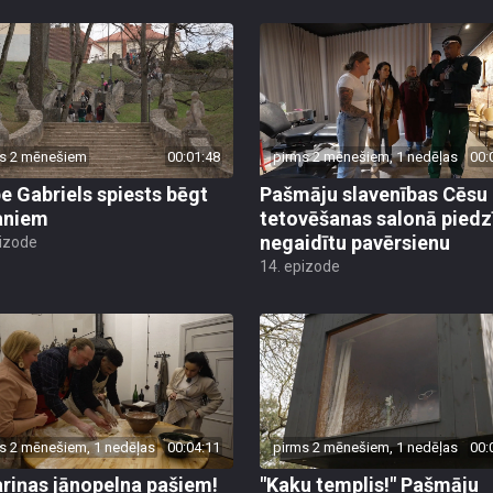
s 2 mēnešiem
00:01:48
pirms 2 mēnešiem, 1 nedēļas
00:
pe Gabriels spiests bēgt
Pašmāju slavenības Cēsu
aniem
tetovēšanas salonā piedz
negaidītu pavērsienu
pizode
14. epizode
s 2 mēnešiem, 1 nedēļas
00:04:11
pirms 2 mēnešiem, 1 nedēļas
00:
riņas jānopelna pašiem!
"Kaku templis!" Pašmāju
s latvju saimnieces mājās
slavenības iepazīst unikā