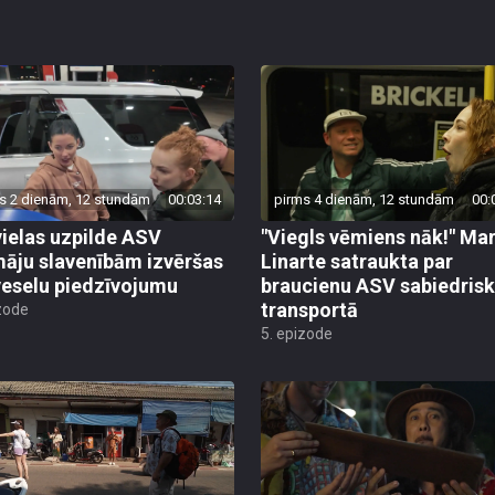
s 2 dienām, 12 stundām
00:03:14
pirms 4 dienām, 12 stundām
00:
ielas uzpilde ASV
"Viegls vēmiens nāk!" Mar
āju slavenībām izvēršas
Linarte satraukta par
veselu piedzīvojumu
braucienu ASV sabiedrisk
transportā
zode
5. epizode
s 1 nedēļas, 4 dienām
00:02:39
pirms 2 nedēļām
00: