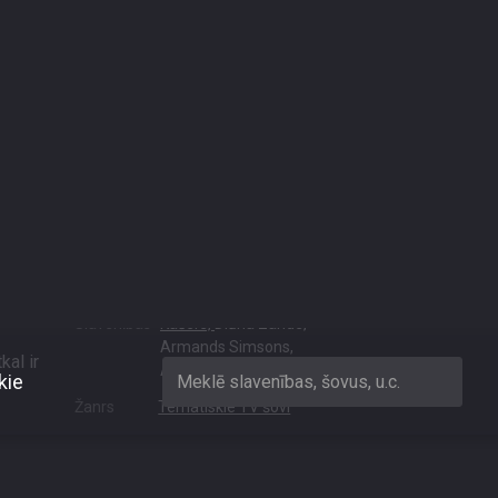
kie
Meklē slavenības, šovus, u.c.
sona attieksme
Dalies
Gads
2025
Slavenības
Kašers,
Diāna Zande,
Armands Simsons,
al ir
Anete Bendika
Žanrs
Tematiskie TV šovi