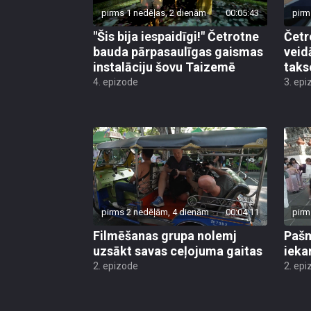
"Šis bija iespaidīgi!" Četrotne
Četr
bauda pārpasaulīgas gaismas
veid
instalāciju šovu Taizemē
taks
4. epizode
3. epi
pirms 2 nedēļām, 4 dienām
00:04:11
pirm
Filmēšanas grupa nolemj
Pašm
uzsākt savas ceļojuma gaitas
ieka
2. epizode
2. epi