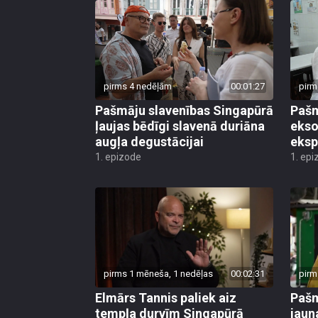
pirms 4 nedēļām
00:01:27
pirm
Pašmāju slavenības Singapūrā
Pašm
ļaujas bēdīgi slavenā duriāna
ekso
augļa degustācijai
eksp
1. epizode
1. epi
pirms 1 mēneša, 1 nedēļas
00:02:31
pirm
Elmārs Tannis paliek aiz
Pašm
tempļa durvīm Singapūrā
jaun
atkl
1. epizode