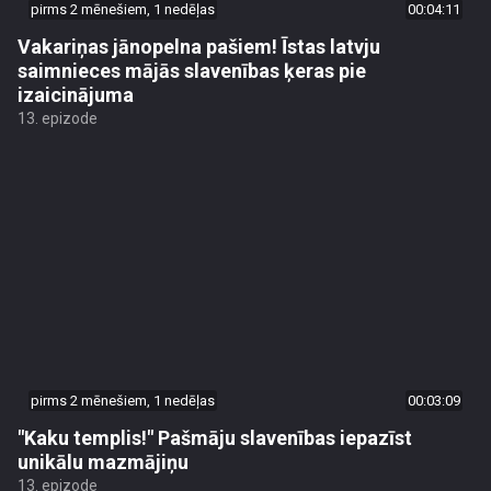
pirms 2 mēnešiem, 1 nedēļas
00:04:11
Vakariņas jānopelna pašiem! Īstas latvju
saimnieces mājās slavenības ķeras pie
izaicinājuma
13. epizode
pirms 2 mēnešiem, 1 nedēļas
00:03:09
"Kaku templis!" Pašmāju slavenības iepazīst
unikālu mazmājiņu
13. epizode