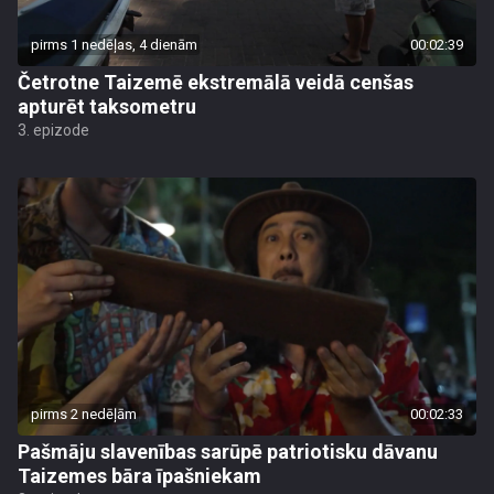
pirms 1 nedēļas, 4 dienām
00:02:39
Četrotne Taizemē ekstremālā veidā cenšas
apturēt taksometru
3. epizode
pirms 2 nedēļām
00:02:33
Pašmāju slavenības sarūpē patriotisku dāvanu
Taizemes bāra īpašniekam