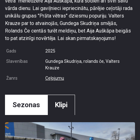
vētra” menedžere Aija Auškāpa, kura šodien arī svin savu
vārda dienu. Lai gaviļnieci iepriecinātu, pārējie ceļotāji rada
unikālu grupas "Prāta vētras" dziesmu popuriju. Valters
Krauze par to atvainojās, Gundega Skudriņa smējās,
Rolands Če centās turēt meldiņu, bet Aija Auškāpa beigās
to pat atzinīgi novērtēja. Lai skan pirmatskaņojums!
Gads
2025
Slavenības
Gundega Skudriņa, rolands če, Valters
Krauze
Žanrs
Ceļojumu
Sezonas
Klipi