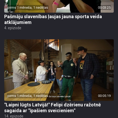
pirms 1 mēneša, 1 nedēļas
00:03:25
Pašmāju slavenības ļaujas jauna sporta veida
atklājumiem
4. epizode
pirms 1 mēneša, 1 nedēļas
00:05:19
"Laipni lūgts Latvijā!" Felipi dzērienu ražotnē
sagaida ar "īpašiem sveicieniem"
14. epizode