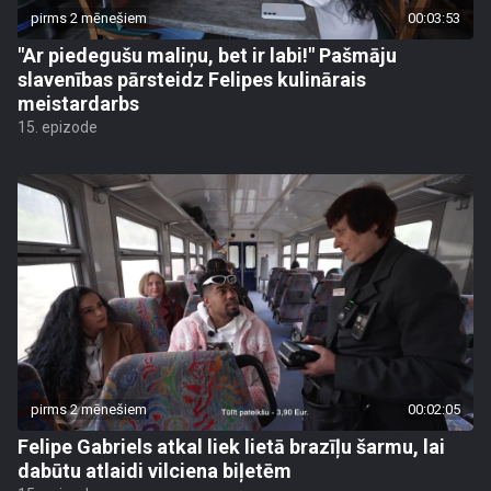
pirms 2 mēnešiem
00:03:53
"Ar piedegušu maliņu, bet ir labi!" Pašmāju
slavenības pārsteidz Felipes kulinārais
meistardarbs
15. epizode
pirms 2 mēnešiem
00:02:05
Felipe Gabriels atkal liek lietā brazīļu šarmu, lai
dabūtu atlaidi vilciena biļetēm