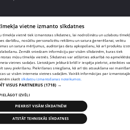
 tīmekļa vietne izmanto sīkdatnes
 tīmekļa vietnē tiek izmantotas sīkdatnes, lai nodrošinātu un uzlabotu tīmek
nes darbību., nosūtītu personalizētu reklāmu un satura ģenerēšanai, veiktu
āmas un satura mērījumus, auditorijas datu apkopošanu, kā arī produktu izst
zlabošanu. Zemāk sniedzam informāciju par visām sīkdatnēm, kuras tiek
ntotas mūsu tīmekļa vietnēs. Sīkdatnes var atšķirties atkarībā no apmeklētā
rneta vietnes sadaļas. Lietotājam jebkurā brīdī ir iespēja piekrist, atteikties va
īt savu piekrišanu. Piekrišanas sniegšana, kā arī tās atsaukšana vai mainīša
ecas uz visām interneta vietnes sadaļām. Vairāk informācijas par izmantotaj
pirms 2 mēnešiem, 2 nedēļām
00:04:41
atnēm skatīt
sīkdatņu izmantošanas noteikumos.
Pašmāju slavenības ļaujas sānslīdēm ar unikālu
ĪT VISUS PARTNERUS
(1718) →
transportlīdzekli
PIELĀGOT IZVĒLI
13. epizode
PIEKRIST VISĀM SĪKDATNĒM
ATSTĀT TEHNISKĀS SĪKDATNES