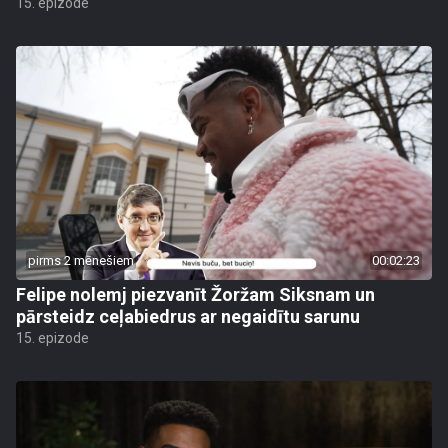
15. epizode
pirms 2 mēnešiem
00:02:23
Felipe nolemj piezvanīt Žoržam Siksnam un
pārsteidz ceļabiedrus ar negaidītu sarunu
15. epizode