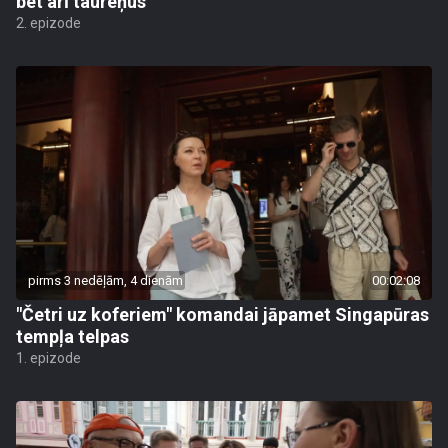
bet arī taureņus
2. epizode
pirms 3 nedēļām, 4 dienām
00:02:08
"Četri uz koferiem" komandai jāpamet Singapūras
tempļa telpas
1. epizode