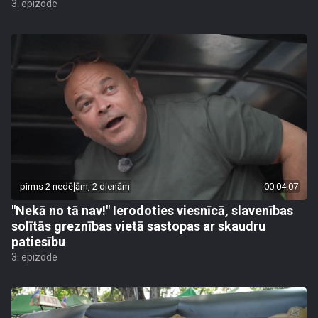
3. epizode
pirms 2 nedēļām, 2 dienām
00:04:07
"Nekā no tā nav!" Ierodoties viesnīcā, slavenības
solītās greznības vietā sastopas ar skaudru
patiesību
3. epizode