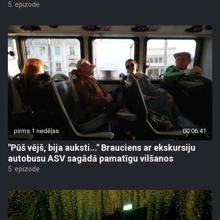
5. epizode
pirms 1 nedēļas
00:06:41
"Pūš vējš, bija auksti..." Brauciens ar ekskursiju
autobusu ASV sagādā pamatīgu vilšanos
5. epizode