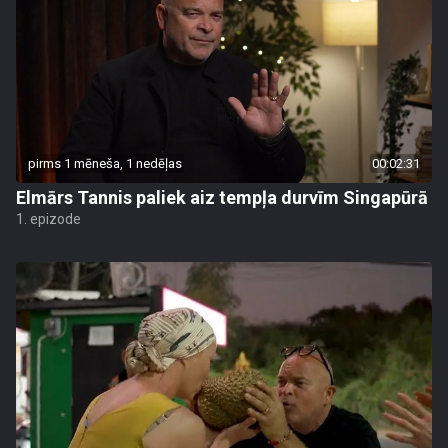
pirms 1 mēneša, 1 nedēļas
00:02:31
Elmārs Tannis paliek aiz tempļa durvīm Singapūrā
1. epizode