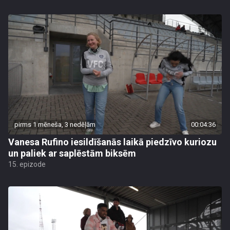
pirms 1 mēneša, 3 nedēļām
00:04:36
Vanesa Rufino iesildīšanās laikā piedzīvo kuriozu
un paliek ar saplēstām biksēm
15. epizode