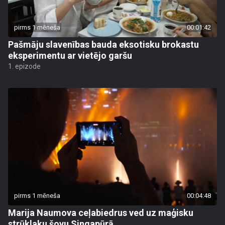
pirms 1 mēneša
00:01:42
Pašmāju slavenības bauda eksotisku brokastu
eksperimentu ar vietējo garšu
1. epizode
pirms 1 mēneša
00:04:48
Marija Naumova ceļabiedrus ved uz maģisku
strūklaku šovu Singapūrā