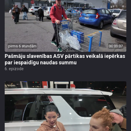
pirms 6 stundām
00:03:07
Pašmāju slavenības ASV pārtikas veikalā iepērkas
par iespaidīgu naudas summu
6. epizode