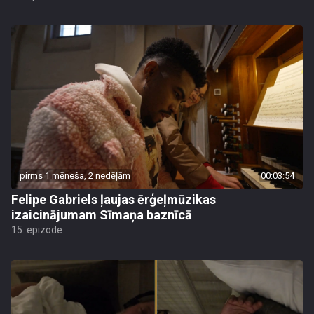
pirms 1 mēneša, 2 nedēļām
00:03:54
Felipe Gabriels ļaujas ērģeļmūzikas
izaicinājumam Sīmaņa baznīcā
15. epizode