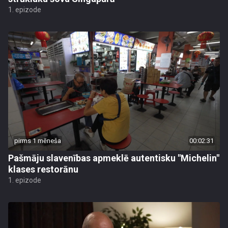
1. epizode
pirms 1 mēneša
00:02:31
Pašmāju slavenības apmeklē autentisku "Michelin"
klases restorānu
1. epizode