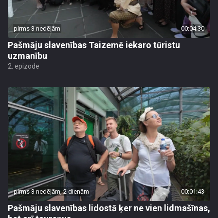
pirms 3 nedēļām
00:04:30
Pašmāju slavenības Taizemē iekaro tūristu
uzmanību
2. epizode
pirms 3 nedēļām, 2 dienām
00:01:43
Pašmāju slavenības lidostā ķer ne vien lidmašīnas,