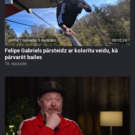
pirms 1 mēneša, 3 nedēļām
00:05:29
Felipe Gabriels pārsteidz ar kolorītu veidu, kā
pārvarēt bailes
16. epizode