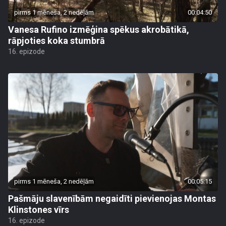
pirms 1 mēneša, 2 nedēļām
00:04:50
Vanesa Rufino izmēģina spēkus akrobātikā,
rāpjoties koka stumbrā
16. epizode
pirms 1 mēneša, 2 nedēļām
00:05:15
Pašmāju slavenībām negaidīti pievienojas Montas
Klinstones vīrs
16. epizode