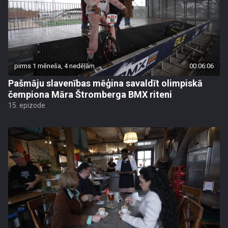
pirms 1 mēneša, 4 nedēļām
00:06:06
Pašmāju slavenības mēģina savaldīt olimpiskā
čempiona Māra Štromberga BMX riteni
15. epizode