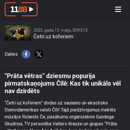
\"Prāta vētras\" dziesmu popurija
pirmatskaņojums Čīlē: Kas tik unikāls
vēl nav dzirdēts
2025. gada 13. maijs, S09 E13
Četri uz koferiem
Dalies
"Prāta vētras" dziesmu popurija
pirmatskaņojums Čīlē: Kas tik unikāls vēl
nav dzirdēts
“Četri uz koferiem” dodas uz saulaino un eksotisko
Dienvidamerikas valsti Čīli! Tajā piedzīvojumus meklēs
mūziķis Rolands Če, pasākumu organizatore Gundega
Skudriņa, TV personība Valters Krauze un grupas “Prāta