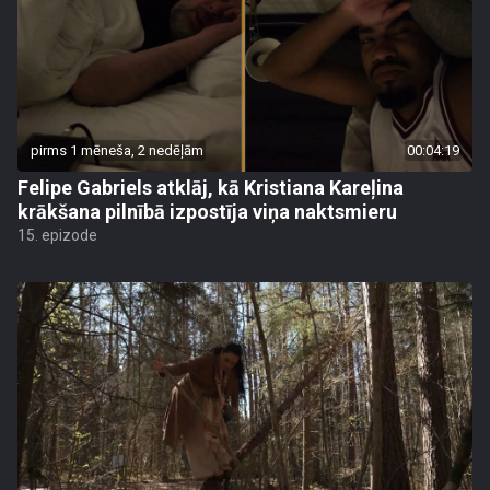
pirms 1 mēneša, 2 nedēļām
00:04:19
Felipe Gabriels atklāj, kā Kristiana Kareļina
krākšana pilnībā izpostīja viņa naktsmieru
15. epizode