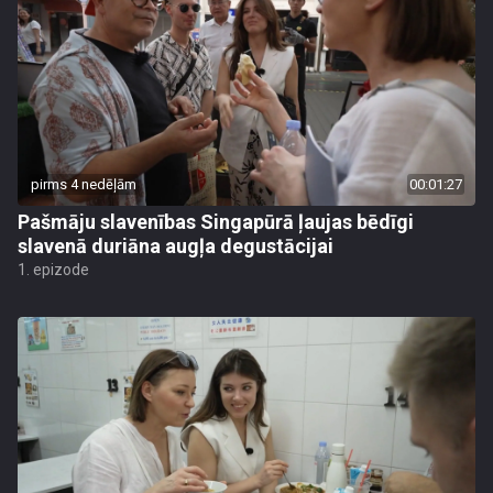
pirms 4 nedēļām
00:01:27
Pašmāju slavenības Singapūrā ļaujas bēdīgi
slavenā duriāna augļa degustācijai
1. epizode