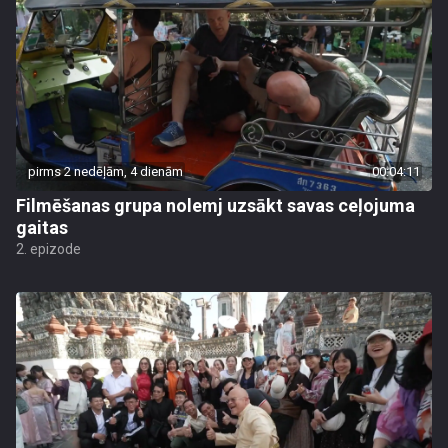
pirms 2 nedēļām, 4 dienām
00:04:11
Filmēšanas grupa nolemj uzsākt savas ceļojuma
gaitas
2. epizode