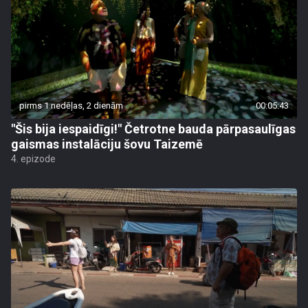
pirms 1 nedēļas, 2 dienām
00:05:43
"Šis bija iespaidīgi!" Četrotne bauda pārpasaulīgas
gaismas instalāciju šovu Taizemē
4. epizode