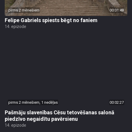
pirms 2 mēnešiem
00:01:48
Felipe Gabriels spiests bēgt no faniem
14. epizode
pirms 2 mēnešiem, 1 nedēļas
00:02:27
Pašmāju slavenības Cēsu tetovēšanas salonā
piedzīvo negaidītu pavērsienu
14. epizode