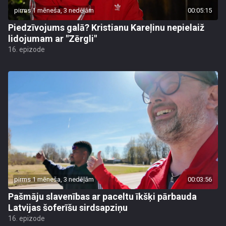
pirms 1 mēneša, 3 nedēļām
00:05:15
Piedzīvojums galā? Kristianu Kareļinu nepielaiž
lidojumam ar "Zērgli"
16. epizode
pirms 1 mēneša, 3 nedēļām
00:03:56
Pašmāju slavenības ar paceltu īkšķi pārbauda
Latvijas šoferīšu sirdsapziņu
16. epizode