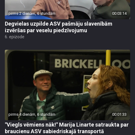
pirms 2 dienām, 6 stundām
00:03:14
Degvielas uzpilde ASV pašmāju slavenībām
izvēršas par veselu piedzīvojumu
6. epizode
pirms 4 dienām, 6 stundām
00:01:33
"Viegls vēmiens nāk!" Marija Linarte satraukta par
braucienu ASV sabiedriskajā transportā