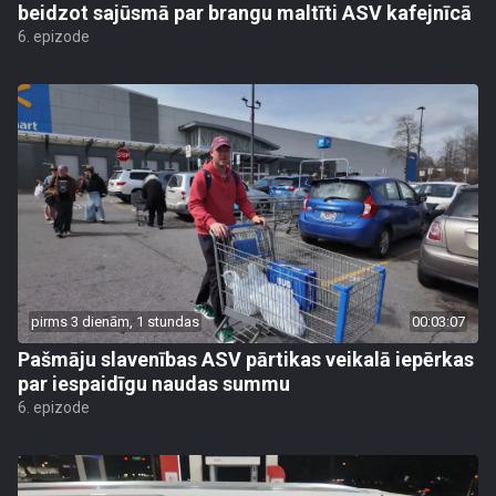
beidzot sajūsmā par brangu maltīti ASV kafejnīcā
6. epizode
pirms 3 dienām, 1 stundas
00:03:07
Pašmāju slavenības ASV pārtikas veikalā iepērkas
par iespaidīgu naudas summu
6. epizode