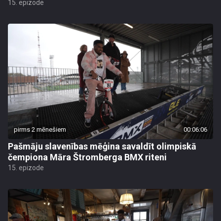
15. epizode
pirms 2 mēnešiem
00:06:06
Pašmāju slavenības mēģina savaldīt olimpiskā
čempiona Māra Štromberga BMX riteni
15. epizode