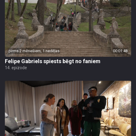
pirms 2 mēnešiem, 1 nedēļas
00:01:48
Felipe Gabriels spiests bēgt no faniem
14. epizode