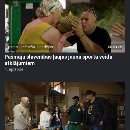
pirms 1 mēneša, 1 nedēļas
00:03:25
Pašmāju slavenības ļaujas jauna sporta veida
atklājumiem
4. epizode