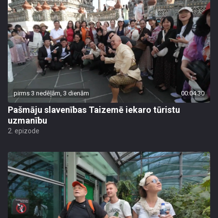
pirms 3 nedēļām, 3 dienām
00:04:30
Pašmāju slavenības Taizemē iekaro tūristu
uzmanību
2. epizode