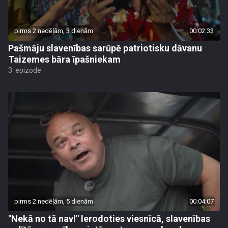
pirms 2 nedēļām, 3 dienām
00:02:33
Pašmāju slavenības sarūpē patriotisku dāvanu
Taizemes bāra īpašniekam
3. epizode
pirms 2 nedēļām, 5 dienām
00:04:07
"Nekā no tā nav!" Ierodoties viesnīcā, slavenības