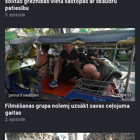
solītās greznības vietā sastopas ar skaudru
patiesību
3. epizode
pirms 3 nedēļām
00:04:11
Filmēšanas grupa nolemj uzsākt savas ceļojuma
gaitas
2. epizode