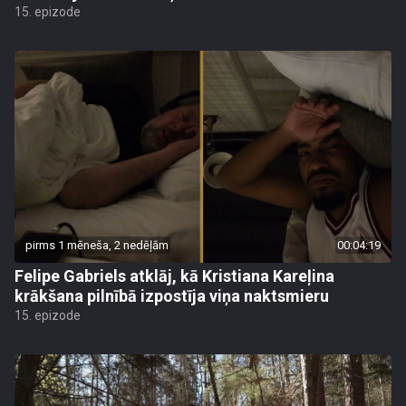
15. epizode
pirms 1 mēneša, 2 nedēļām
00:04:19
Felipe Gabriels atklāj, kā Kristiana Kareļina
krākšana pilnībā izpostīja viņa naktsmieru
15. epizode