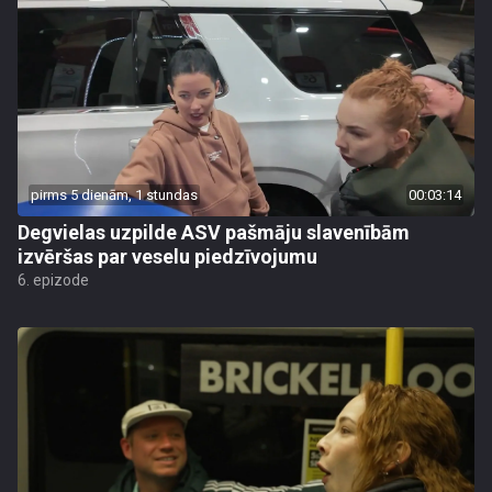
pirms 5 dienām, 1 stundas
00:03:14
Degvielas uzpilde ASV pašmāju slavenībām
izvēršas par veselu piedzīvojumu
6. epizode