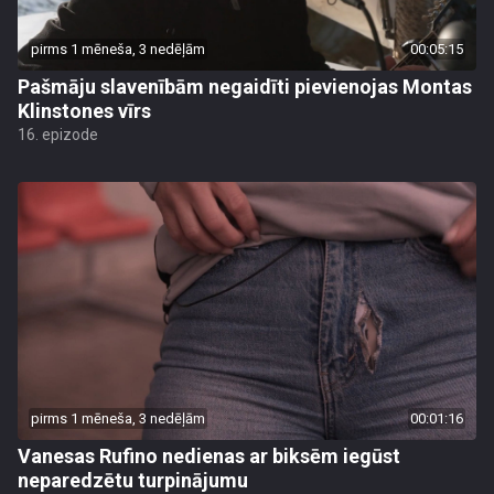
pirms 1 mēneša, 3 nedēļām
00:05:15
Pašmāju slavenībām negaidīti pievienojas Montas
Klinstones vīrs
16. epizode
pirms 1 mēneša, 3 nedēļām
00:01:16
Vanesas Rufino nedienas ar biksēm iegūst
neparedzētu turpinājumu