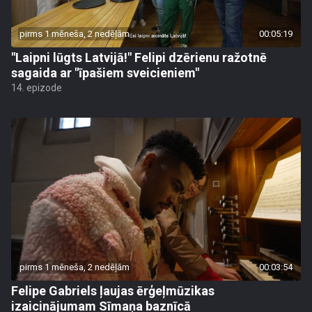
pirms 1 mēneša, 2 nedēļām
00:05:19
"Laipni lūgts Latvijā!" Felipi dzērienu ražotnē
sagaida ar "īpašiem sveicieniem"
14. epizode
pirms 1 mēneša, 2 nedēļām
00:03:54
Felipe Gabriels ļaujas ērģeļmūzikas
izaicinājumam Sīmaņa baznīcā