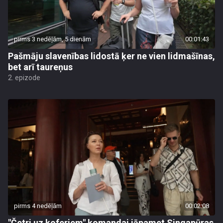
pirms 3 nedēļām, 5 dienām
00:01:43
Pašmāju slavenības lidostā ķer ne vien lidmašīnas,
bet arī taureņus
2. epizode
pirms 4 nedēļām
00:02:08
"Četri uz koferiem" komandai jāpamet Singapūras