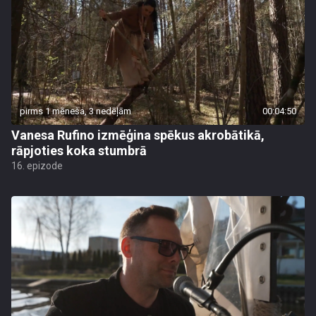
pirms 1 mēneša, 3 nedēļām
00:04:50
Vanesa Rufino izmēģina spēkus akrobātikā,
rāpjoties koka stumbrā
16. epizode