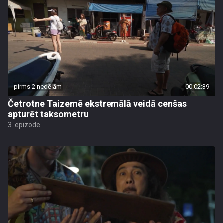
pirms 2 nedēļām
00:02:39
Četrotne Taizemē ekstremālā veidā cenšas
apturēt taksometru
3. epizode