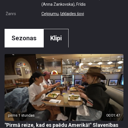
(Anna Zankovska), Frīdis
Žanrs
Ceļojumu
,
Izklaides šovi
Sezonas
Klipi
pirms 1 stundas
00:01:47
"Pirmā reize, kad es paēdu Amerikā!" Slavenības