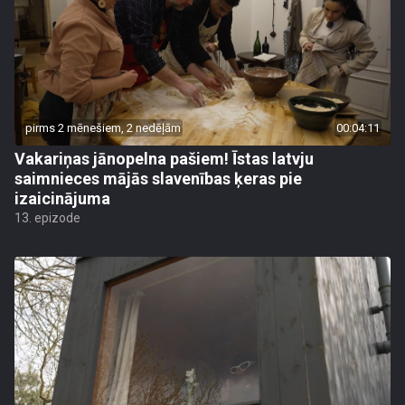
pirms 2 mēnešiem, 2 nedēļām
00:04:11
Vakariņas jānopelna pašiem! Īstas latvju
saimnieces mājās slavenības ķeras pie
izaicinājuma
13. epizode