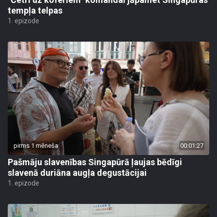
tempļa telpas
1. epizode
pirms 1 mēneša
00:01:27
Pašmāju slavenības Singapūrā ļaujas bēdīgi
slavenā duriāna augļa degustācijai
1. epizode