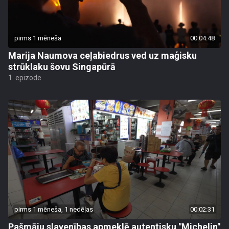
pirms 1 mēneša
00:04:48
Marija Naumova ceļabiedrus ved uz maģisku
strūklaku šovu Singapūrā
1. epizode
pirms 1 mēneša, 1 nedēļas
00:02:31
Pašmāju slavenības apmeklē autentisku "Michelin"