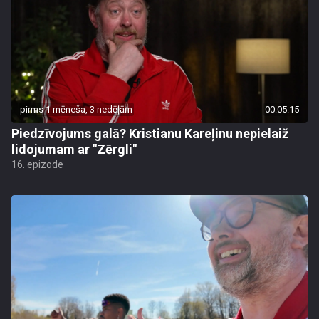
pirms 1 mēneša, 3 nedēļām
00:05:15
Piedzīvojums galā? Kristianu Kareļinu nepielaiž
lidojumam ar "Zērgli"
16. epizode