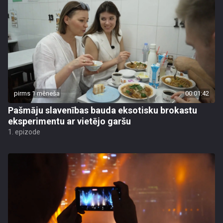
pirms 1 mēneša
00:01:42
Pašmāju slavenības bauda eksotisku brokastu
eksperimentu ar vietējo garšu
1. epizode