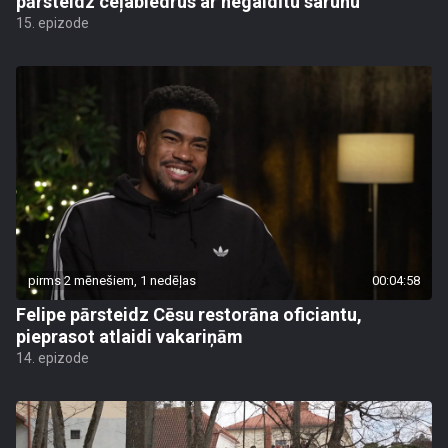
pārsteidz ceļabiedrus ar negaidītu sarunu
15. epizode
pirms 2 mēnešiem, 1 nedēļas
00:04:58
Felipe pārsteidz Cēsu restorāna oficiantu,
pieprasot atlaidi vakariņām
14. epizode