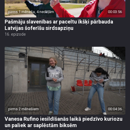
pirms 1 mēneša, 4 nedēļām
00:03:56
Pašmāju slavenības ar paceltu īkšķi pārbauda
Latvijas šoferīšu sirdsapziņu
16. epizode
pirms 2 mēnešiem
00:04:36
Vanesa Rufino iesildīšanās laikā piedzīvo kuriozu
un paliek ar saplēstām biksēm