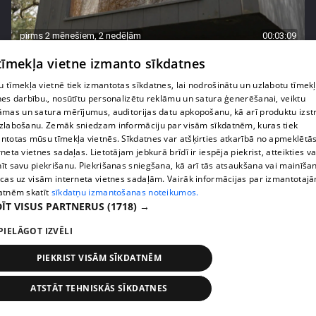
pirms 2 mēnešiem, 2 nedēļām
00:03:09
"Kaku templis!" Pašmāju slavenības iepazīst
 tīmekļa vietne izmanto sīkdatnes
unikālu mazmājiņu
 tīmekļa vietnē tiek izmantotas sīkdatnes, lai nodrošinātu un uzlabotu tīmek
13. epizode
nes darbību., nosūtītu personalizētu reklāmu un satura ģenerēšanai, veiktu
āmas un satura mērījumus, auditorijas datu apkopošanu, kā arī produktu izst
zlabošanu. Zemāk sniedzam informāciju par visām sīkdatnēm, kuras tiek
ntotas mūsu tīmekļa vietnēs. Sīkdatnes var atšķirties atkarībā no apmeklētā
rneta vietnes sadaļas. Lietotājam jebkurā brīdī ir iespēja piekrist, atteikties va
īt savu piekrišanu. Piekrišanas sniegšana, kā arī tās atsaukšana vai mainīša
ecas uz visām interneta vietnes sadaļām. Vairāk informācijas par izmantotaj
atnēm skatīt
sīkdatņu izmantošanas noteikumos.
ĪT VISUS PARTNERUS
(1718) →
PIELĀGOT IZVĒLI
PIEKRIST VISĀM SĪKDATNĒM
pirms 2 mēnešiem, 2 nedēļām
00:04:41
ATSTĀT TEHNISKĀS SĪKDATNES
Pašmāju slavenības ļaujas sānslīdēm ar unikālu
transportlīdzekli