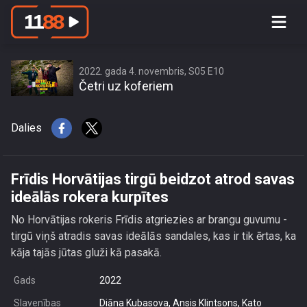
Frīdis Horvātijas tirgū beidzot atrod
savas ideālās rokera kurpītes
2022. gada 4. novembris, S05 E10
Četri uz koferiem
Dalies
Frīdis Horvātijas tirgū beidzot atrod savas
ideālās rokera kurpītes
No Horvātijas rokeris Frīdis atgriezies ar brangu guvumu -
tirgū viņš atradis savas ideālās sandales, kas ir tik ērtas, ka
kāja tajās jūtas gluži kā pasakā.
Gads
2022
Slavenības
Diāna Kubasova, Ansis Klintsons, Kato