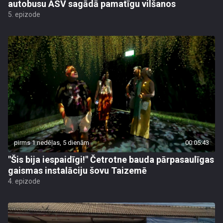
autobusu ASV sagādā pamatīgu vilšanos
5. epizode
pirms 1 nedēļas, 5 dienām
00:05:43
"Šis bija iespaidīgi!" Četrotne bauda pārpasaulīgas
gaismas instalāciju šovu Taizemē
4. epizode