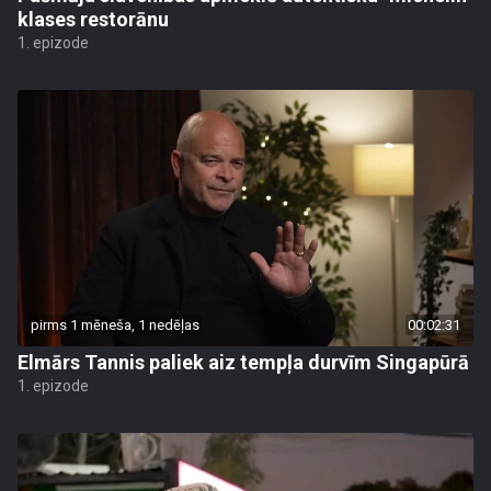
klases restorānu
1. epizode
pirms 1 mēneša, 1 nedēļas
00:02:31
Elmārs Tannis paliek aiz tempļa durvīm Singapūrā
1. epizode