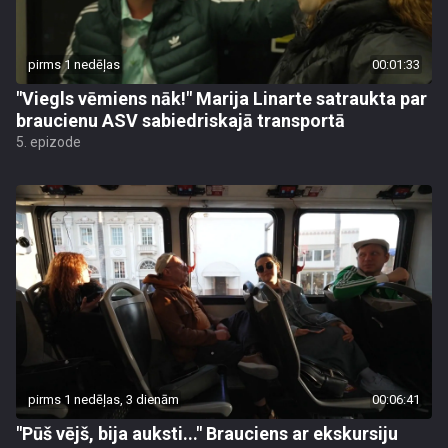
pirms 1 nedēļas
00:01:33
"Viegls vēmiens nāk!" Marija Linarte satraukta par
braucienu ASV sabiedriskajā transportā
5. epizode
pirms 1 nedēļas, 3 dienām
00:06:41
"Pūš vējš, bija auksti..." Brauciens ar ekskursiju