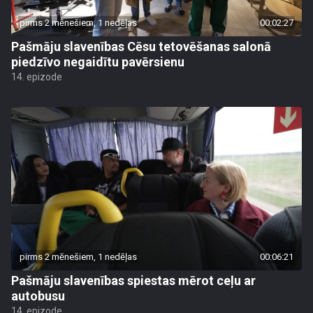
pirms 2 mēnešiem, 1 nedēļas
00:02:27
Pašmāju slavenības Cēsu tetovēšanas salonā
piedzīvo negaidītu pavērsienu
14. epizode
pirms 2 mēnešiem, 1 nedēļas
00:06:21
Pašmāju slavenības spiestas mērot ceļu ar
autobusu
14. epizode