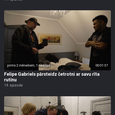
pirms 2 mēnešiem, 1 nedēļas
00:01:37
Felipe Gabriels pārsteidz četrotni ar savu rīta
rutīnu
14. epizode