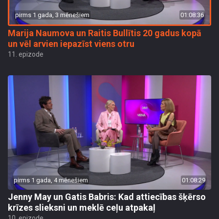
pirms 1 gada, 3 mēnešiem
01:08:36
Marija Naumova un Raitis Bullītis 20 gadus kopā
un vēl arvien iepazīst viens otru
11. epizode
pirms 1 gada, 4 mēnešiem
01:08:29
Jenny May un Gatis Babris: Kad attiecības šķērso
krīzes slieksni un meklē ceļu atpakaļ
10. epizode