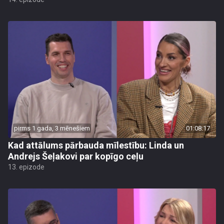
pirms 1 gada, 3 mēnešiem
01:08:17
Kad attālums pārbauda mīlestību: Linda un
Andrejs Šeļakovi par kopīgo ceļu
13. epizode