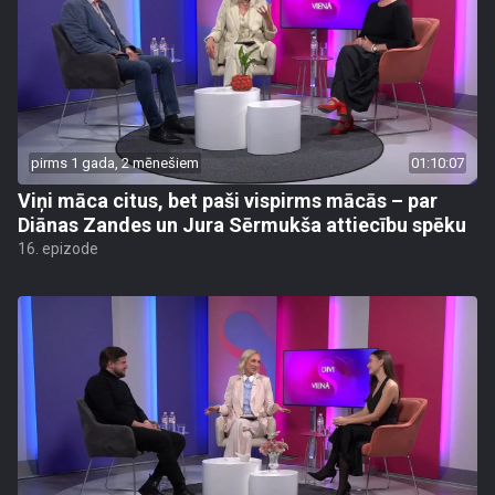
pirms 1 gada, 2 mēnešiem
01:10:07
Viņi māca citus, bet paši vispirms mācās – par
Diānas Zandes un Jura Sērmukša attiecību spēku
16. epizode