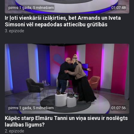
pirms 1 gada, 5 mēnešiem
01:07:48
Ir ļoti vienkārši izšķirties, bet Armands un Iveta
Simsoni vēl nepadodas attiecību grūtībās
3. epizode
pirms 1 gada, 5 mēnešiem
01:07:56
Kāpēc starp Elmāru Tanni un viņa sievu ir noslēgts
laulības līgums?
2. epizode