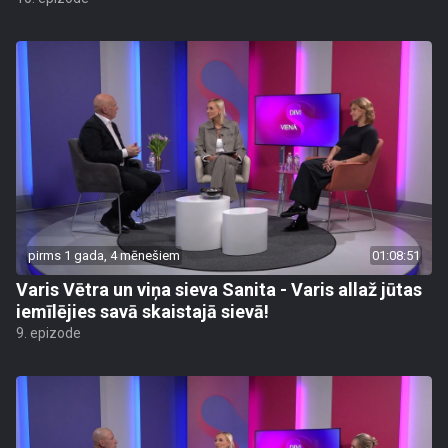
pirms 1 gada, 4 mēnešiem
01:08:51
Varis Vētra un viņa sieva Sanita - Varis allaž jūtas
iemīlējies savā skaistajā sievā!
9. epizode