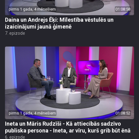
pirms 1 gada, 4 mēnešiem
01:08:58
Daina un Andrejs Ēķi: Mīlestība vēstulēs un
izaicinājumi jaunā ģimenē
7. epizode
pirms 1 gada, 4 mēnešiem
01:08:52
Ineta un Māris Rudzīši - Kā attiecībās sadzīvo
publiska persona - Ineta, ar vīru, kurš grib būt ēnā
6. epizode