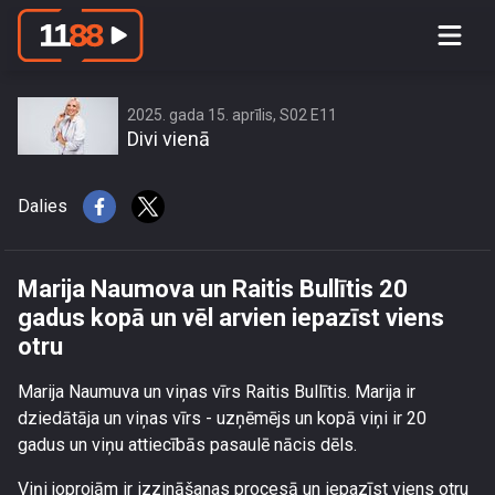
Marija Naumova un Raitis Bullītis 20
gadus kopā un vēl arvien iepazīst
viens otru
2025. gada 15. aprīlis, S02 E11
Divi vienā
Dalies
Marija Naumova un Raitis Bullītis 20
gadus kopā un vēl arvien iepazīst viens
otru
Marija Naumuva un viņas vīrs Raitis Bullītis. Marija ir
dziedātāja un viņas vīrs - uzņēmējs un kopā viņi ir 20
gadus un viņu attiecībās pasaulē nācis dēls.
Viņi joprojām ir izzināšanas procesā un iepazīst viens otru