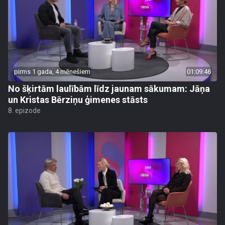
pirms 1 gada, 4 mēnešiem
01:09:46
No šķirtām laulībām līdz jaunam sākumam: Jāņa
un Kristas Bērziņu ģimenes stāsts
8. epizode