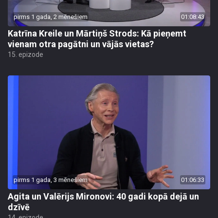
pirms 1 gada, 2 mēnešiem
01:08:43
Katrīna Kreile un Mārtiņš Strods: Kā pieņemt
vienam otra pagātni un vājās vietas?
15. epizode
pirms 1 gada, 3 mēnešiem
01:06:33
Agita un Valērijs Mironovi: 40 gadi kopā dejā un
dzīvē
14. epizode