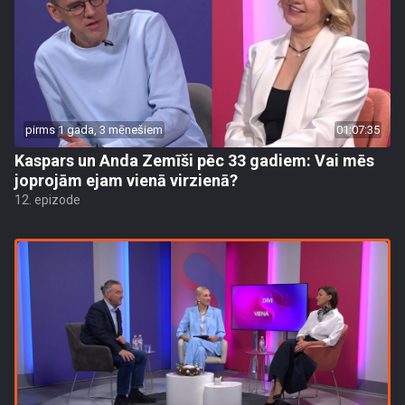
pirms 1 gada, 3 mēnešiem
01:07:35
Kaspars un Anda Zemīši pēc 33 gadiem: Vai mēs
joprojām ejam vienā virzienā?
12. epizode