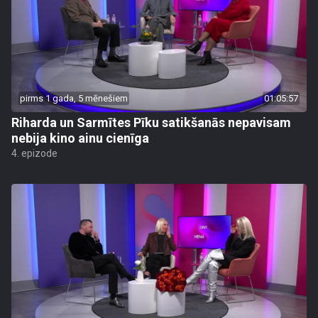
pirms 1 gada, 5 mēnešiem
01:05:57
Riharda un Sarmītes Pīku satikšanās nepavisam
nebija kino ainu cienīga
4. epizode