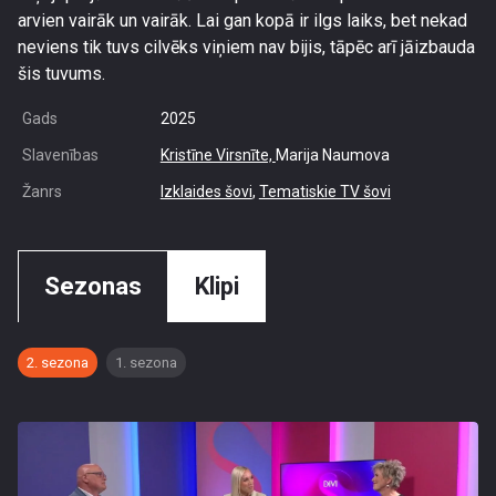
arvien vairāk un vairāk. Lai gan kopā ir ilgs laiks, bet nekad
neviens tik tuvs cilvēks viņiem nav bijis, tāpēc arī jāizbauda
šis tuvums.
Gads
2025
Slavenības
Kristīne Virsnīte,
Marija Naumova
Žanrs
Izklaides šovi
,
Tematiskie TV šovi
Sezonas
Klipi
2. sezona
1. sezona