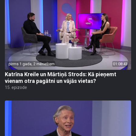
pirms 1 gada, 2 mēnešiem
01:08:43
Katrīna Kreile un Mārtiņš Strods: Kā pieņemt
vienam otra pagātni un vājās vietas?
15. epizode