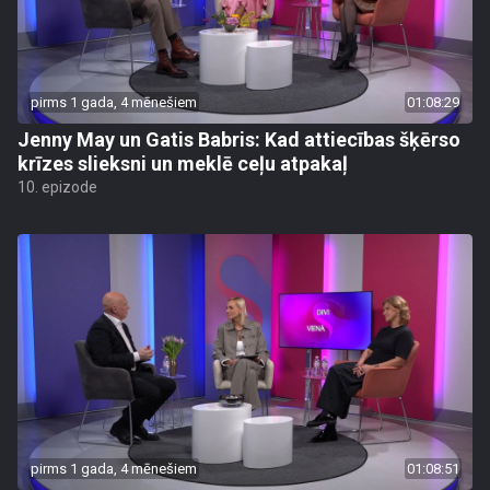
pirms 1 gada, 4 mēnešiem
01:08:29
Jenny May un Gatis Babris: Kad attiecības šķērso
krīzes slieksni un meklē ceļu atpakaļ
10. epizode
pirms 1 gada, 4 mēnešiem
01:08:51