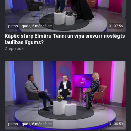
pirms 1 gada, 5 mēnešiem
01:07:56
Kāpēc starp Elmāru Tanni un viņa sievu ir noslēgts
laulības līgums?
2. epizode
pirms 1 gada, 6 mēnešiem
01:06:59