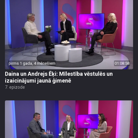
pirms 1 gada, 4 mēnešiem
01:08:58
Daina un Andrejs Ēķi: Mīlestība vēstulēs un
izaicinājumi jaunā ģimenē
7. epizode