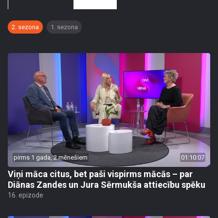
2. sezona
1. sezona
pirms 1 gada, 2 mēnešiem
01:10:07
Viņi māca citus, bet paši vispirms mācās – par
Diānas Zandes un Jura Sērmukša attiecību spēku
16. epizode