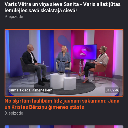
Varis Vētra un viņa sieva Sanita - Varis allaž jūtas
iemīlējies savā skaistajā sievā!
9. epizode
pirms 1 gada, 4 mēnešiem
01:09:46
No šķirtām laulībām līdz jaunam sākumam: Jāņa
un Kristas Bērziņu ģimenes stāsts
8. epizode