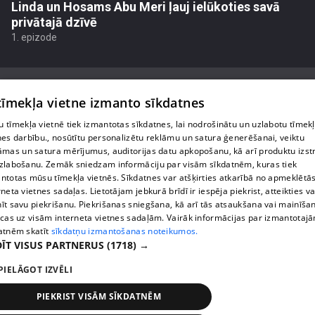
Linda un Hosams Abu Meri ļauj ielūkoties savā
privātajā dzīvē
1. epizode
 tīmekļa vietne izmanto sīkdatnes
 tīmekļa vietnē tiek izmantotas sīkdatnes, lai nodrošinātu un uzlabotu tīmek
Par mums
nes darbību., nosūtītu personalizētu reklāmu un satura ģenerēšanai, veiktu
āmas un satura mērījumus, auditorijas datu apkopošanu, kā arī produktu izst
Privātuma politika
zlabošanu. Zemāk sniedzam informāciju par visām sīkdatnēm, kuras tiek
ntotas mūsu tīmekļa vietnēs. Sīkdatnes var atšķirties atkarībā no apmeklētā
Sīkdatnes
rneta vietnes sadaļas. Lietotājam jebkurā brīdī ir iespēja piekrist, atteikties va
īt savu piekrišanu. Piekrišanas sniegšana, kā arī tās atsaukšana vai mainīša
Lietošanas noteikumi
ecas uz visām interneta vietnes sadaļām. Vairāk informācijas par izmantotaj
atnēm skatīt
sīkdatņu izmantošanas noteikumos.
ĪT VISUS PARTNERUS
(1718) →
1188 play jautājumu gadījumā raksti:
info@1188.lv
PIELĀGOT IZVĒLI
reklāma:
PIEKRIST VISĀM SĪKDATNĒM
helio_media@tet.lv