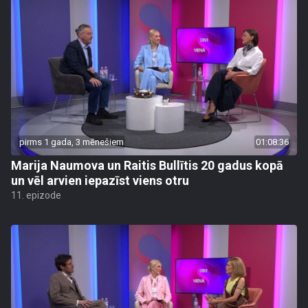
pirms 1 gada, 3 mēnešiem
01:08:36
Marija Naumova un Raitis Bullītis 20 gadus kopā
un vēl arvien iepazīst viens otru
11. epizode