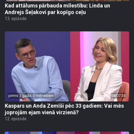
Kad attālums pārbauda mīlestību: Linda un
Andrejs Šeļakovi par kopīgo ceļu
13. epizode
pirms 1 gada, 3 mēnešiem
01:07:35
Kaspars un Anda Zemīši pēc 33 gadiem: Vai mēs
joprojām ejam vienā virzienā?
12. epizode