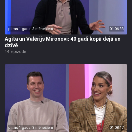
pirms 1 gada, 3 mēnešiem
01:06:33
Agita un Valērijs Mironovi: 40 gadi kopā dejā un
dzīvē
14. epizode
pirms 1 gada, 3 mēnešiem
01:08:17