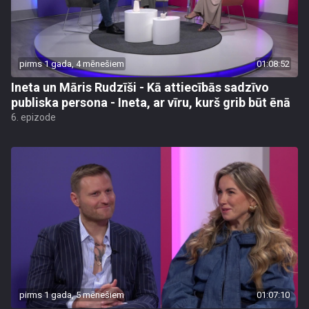
pirms 1 gada, 4 mēnešiem
01:08:52
Ineta un Māris Rudzīši - Kā attiecībās sadzīvo
publiska persona - Ineta, ar vīru, kurš grib būt ēnā
6. epizode
pirms 1 gada, 5 mēnešiem
01:07:10