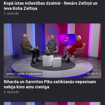
Kopā īstas mīlestības dzelmē - Renārs Zeltiņš un
Ieva Koha Zeltiņa
5. epizode
pirms 1 gada, 5 mēnešiem
01:05:57
Riharda un Sarmītes Pīku satikšanās nepavisam
nebija kino ainu cienīga
4. epizode