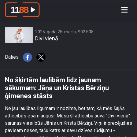
No šķirtām laulībām līdz jaunam
sākumam: Jāņa un Kristas Bērziņu
ģimenes stāsts
2025. gada 25. marts, S02 E08
Divi vienā
Dalies
No šķirtām laulībām līdz jaunam
sākumam: Jāņa un Kristas Bērziņu
ģimenes stāsts
Ne jau laulības ilgumam ir nozīme, bet tam, kā mēs šajās
attiecībās esam auguši. Mūsu šī attiecību šova "Divi vienā"
sarunas viesi būs Jānis un Krista Bērziņi. Viņi ir precējušies
pavisam nesen, taču katrs ar savu dzīves rūdījumu -