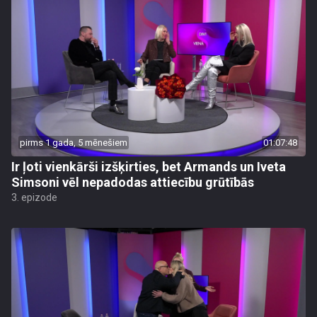
pirms 1 gada, 5 mēnešiem
01:07:48
Ir ļoti vienkārši izšķirties, bet Armands un Iveta
Simsoni vēl nepadodas attiecību grūtībās
3. epizode