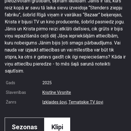
piedzīvotām grūtībām, šķirtām laulībām. Jānis ir tas, kurš
reiz kopā ar savu tā laika sievu izveidoja “Stenders ziepju
fabriku”, šobrīd Rīgā viņam ir vairākas “Bazaar” beķerejas,
Krista ir bijusi TV un kino producente, šobrīd pasniedz jogu.
Jānis un Krista pirmo reizi atklāti dalīsies, cik grūts ir bijis
viņu iepazīšanās ceļš dēļ Jāņa iepriekšējām attiecībām,
kuru nobeigums Jānim bijis ļoti smags pārbaudījums. Vai
nauda var izjaukt attiecības un vai mīlestība var būt tik
stipra, ka otrs ir gatavs gaidīt cik ilgi nepieciešams? Kāda ir
viņu attiecību pieredze - to mēs šajā sarunā noteikti
sajutīsim.
Gads
2025
Slavenības
Kristīne Virsnīte
Žanrs
Izklaides šovi
,
Tematiskie TV šovi
Sezonas
Klipi