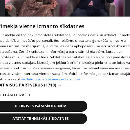
pirms 4 gadiem, 7 mēnešiem
00:03:27
 tīmekļa vietne izmanto sīkdatnes
Cik daudz patiesībā zvaigžņu kartē redz
 tīmekļa vietnē tiek izmantotas sīkdatnes, lai nodrošinātu un uzlabotu tīmek
astrologs? Skaidro Andris Račs
nes darbību., nosūtītu personalizētu reklāmu un satura ģenerēšanai, veiktu
16. epizode
āmas un satura mērījumus, auditorijas datu apkopošanu, kā arī produktu izst
zlabošanu. Zemāk sniedzam informāciju par visām sīkdatnēm, kuras tiek
ntotas mūsu tīmekļa vietnēs. Sīkdatnes var atšķirties atkarībā no apmeklētā
rneta vietnes sadaļas. Lietotājam jebkurā brīdī ir iespēja piekrist, atteikties va
īt savu piekrišanu. Piekrišanas sniegšana, kā arī tās atsaukšana vai mainīša
ecas uz visām interneta vietnes sadaļām. Vairāk informācijas par izmantotaj
atnēm skatīt
sīkdatņu izmantošanas noteikumos.
ĪT VISUS PARTNERUS
(1718) →
PIELĀGOT IZVĒLI
PIEKRIST VISĀM SĪKDATNĒM
pirms 4 gadiem, 7 mēnešiem
00:02:10
ATSTĀT TEHNISKĀS SĪKDATNES
Olga Kambala paziņo, ka 2022. gads būs vienkārši