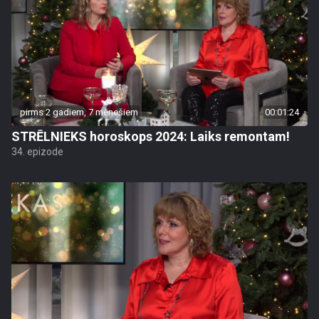
pirms 2 gadiem, 7 mēnešiem
00:01:24
STRĒLNIEKS horoskops 2024: Laiks remontam!
34. epizode