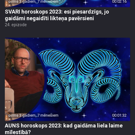
pirms 3 gadiem, 7 mēnešiem
00:02:16
SVARI horoskops 2023: esi piesardzīgs, jo
gaidāmi negaidīti likteņa pavērsieni
24. epizode
pirms 3 gadiem, 7 mēnešiem
00:01:32
AUNS horoskops 2023: kad gaidāma liela laime
mīlestībā?