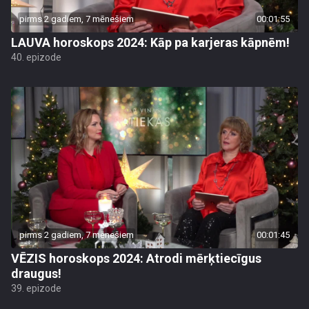
pirms 2 gadiem, 7 mēnešiem
00:01:55
LAUVA horoskops 2024: Kāp pa karjeras kāpnēm!
40. epizode
pirms 2 gadiem, 7 mēnešiem
00:01:45
VĒZIS horoskops 2024: Atrodi mērķtiecīgus
draugus!
39. epizode