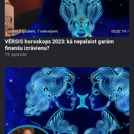
pirms 3 gadiem, 7 mēnešiem
00:02:19
VĒRSIS horoskops 2023: kā nepalaist garām
finanšu izrāvienu?
19. epizode