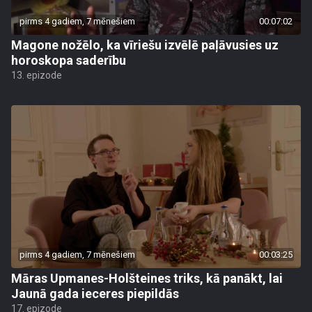
pirms 4 gadiem, 7 mēnešiem
00:07:02
Magone nožēlo, ka vīriešu izvēlē paļāvusies uz
horoskopa saderību
13. epizode
pirms 4 gadiem, 7 mēnešiem
00:03:25
Māras Upmanes-Holšteines triks, kā panākt, lai
Jaunā gada ieceres piepildās
17. epizode