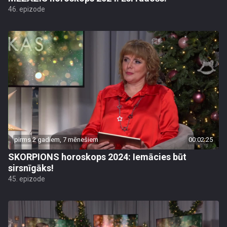
46. epizode
pirms 2 gadiem, 7 mēnešiem
00:02:25
SKORPIONS horoskops 2024: Iemācies būt
sirsnīgāks!
45. epizode