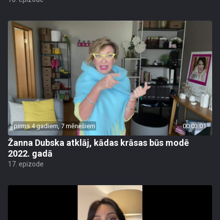
pirms 4 gadiem, 7 mēnešiem
00:03:01
Žanna Dubska atklāj, kādas krāsas būs modē
2022. gadā
17. epizode