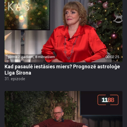
pirms 2 gadiem, 8 mēnešiem
00:02:25
Kad pasaulē iestāsies miers? Prognozē astroloģe
Līga Šīrona
31. epizode