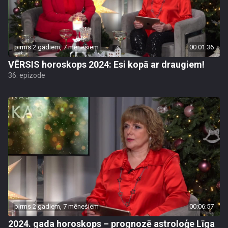
pirms 2 gadiem, 7 mēnešiem
00:01:36
VĒRSIS horoskops 2024: Esi kopā ar draugiem!
36. epizode
pirms 2 gadiem, 7 mēnešiem
00:06:57
2024. gada horoskops – prognozē astroloģe Līga