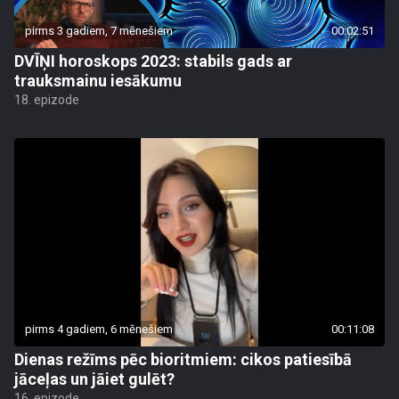
pirms 3 gadiem, 7 mēnešiem
00:02:51
DVĪŅI horoskops 2023: stabils gads ar
trauksmainu iesākumu
18. epizode
pirms 4 gadiem, 6 mēnešiem
00:11:08
Dienas režīms pēc bioritmiem: cikos patiesībā
jāceļas un jāiet gulēt?
16. epizode