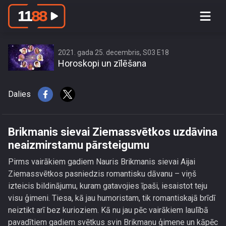
Brikmanis sievai Ziemassvētkos
uzdāvina neaizmirstamu pārsteigumu
2021. gada 25. decembris, S03 E18
Horoskopi un zīlēšana
Dalies
Brikmanis sievai Ziemassvētkos uzdāvina
neaizmirstamu pārsteigumu
Pirms vairākiem gadiem Nauris Brikmanis sievai Aijai
Ziemassvētkos pasniedzis romantisku dāvanu – viņš
izteicis bildinājumu, kuram gatavojies īpaši, iesaistot teju
visu ģimeni. Tiesa, kā jau humoristam, tik romantiskajā brīdī
neiztikt arī bez kurioziem. Kā nu jau pēc vairākiem laulībā
pavadītiem gadiem svētkus svin Brikmaņu ģimene un kāpēc