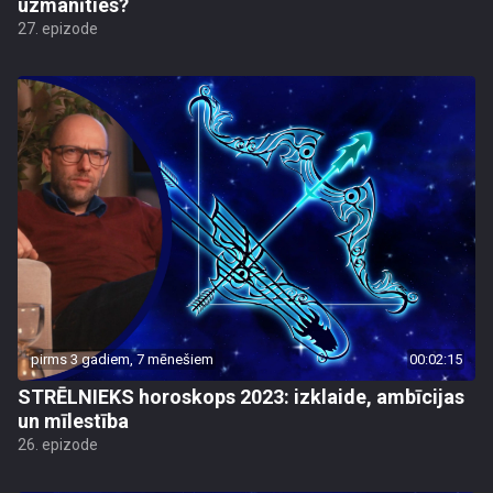
uzmanīties?
27. epizode
pirms 3 gadiem, 7 mēnešiem
00:02:15
STRĒLNIEKS horoskops 2023: izklaide, ambīcijas
un mīlestība
26. epizode