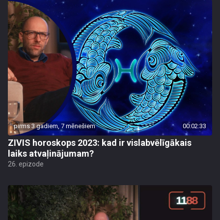
pirms 3 gadiem, 7 mēnešiem
00:02:33
ZIVIS horoskops 2023: kad ir vislabvēlīgākais
laiks atvaļinājumam?
26. epizode