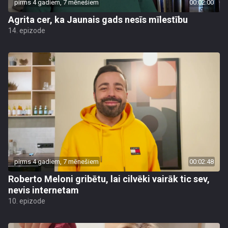
pirms 4 gadiem, 7 mēnešiem
00:02:00
Agrita cer, ka Jaunais gads nesīs mīlestību
14. epizode
pirms 4 gadiem, 7 mēnešiem
00:02:48
Roberto Meloni gribētu, lai cilvēki vairāk tic sev,
nevis internetam
10. epizode