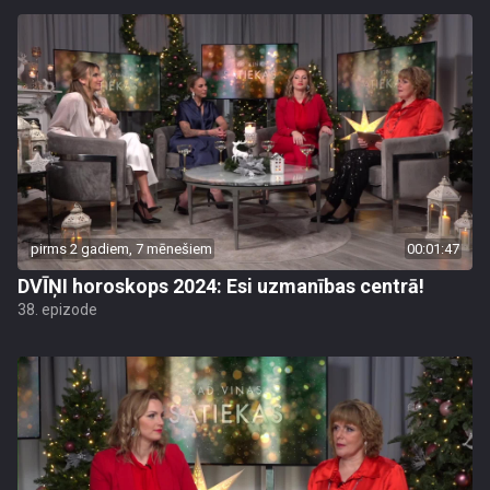
pirms 2 gadiem, 7 mēnešiem
00:01:47
DVĪŅI horoskops 2024: Esi uzmanības centrā!
38. epizode