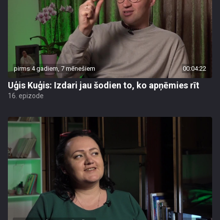
pirms 4 gadiem, 7 mēnešiem
00:04:22
Uģis Kuģis: Izdari jau šodien to, ko apņēmies rīt
16. epizode