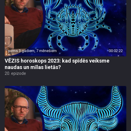
pirms 3 gadiem, 7 mēnešiem
00:02:22
VĒZIS horoskops 2023: kad spīdēs veiksme
naudas un mīlas lietās?
20. epizode