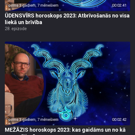
pirms 3 gadiem, 7 mēnešiem
00:02:41
ŪDENSVĪRS horoskops 2023: Atbrīvošanās no visa
liekā un brīvība
28. epizode
pirms 3 gadiem, 7 mēnešiem
00:02:42
MEŽĀZIS horoskops 2023: kas gaidāms un no kā