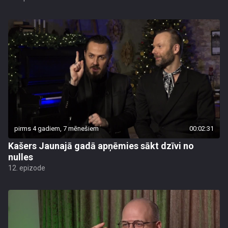
pirms 4 gadiem, 7 mēnešiem
00:02:31
Kašers Jaunajā gadā apņēmies sākt dzīvi no
nulles
12. epizode