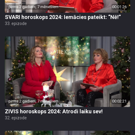
pirms 2 gadiem, 7 mēnešiem
00:01:26
SVARI horoskops 2024: Iemācies pateikt: “Nē!”
33. epizode
pirms 2 gadiem, 7 mēnešiem
00:02:21
ZIVIS horoskops 2024: Atrodi laiku sev!
32. epizode