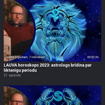
pirms 3 gadiem, 7 mēnešiem
00:02:36
LAUVA horoskops 2023: astrologs brīdina par
liktenīgu periodu
21. epizode