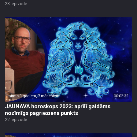
23. epizode
pirms 3 gadiem, 7 mēnešiem
00:02:32
JAUNAVA horoskops 2023: aprīlī gaidāms
nozīmīgs pagrieziena punkts
22. epizode