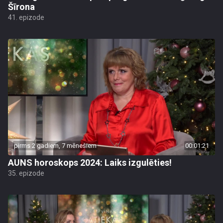
Šīrona
41. epizode
pirms 2 gadiem, 7 mēnešiem
00:01:21
AUNS horoskops 2024: Laiks izgulēties!
35. epizode