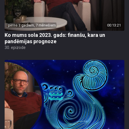
pirms 3 gadiem, 7 mēnešiem
00:13:21
Ko mums sola 2023. gads: finanšu, kara un
pandēmijas prognoze
30. epizode