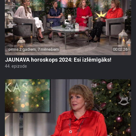
pirms 2 gadiem, 7 mēnešiem
00:02:26
JAUNAVA horoskops 2024: Esi izlēmīgāks!
44. epizode