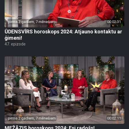
pirms 2 gadiem, 7 mēnešiem
00:02:31
ŪDENSVĪRS horoskops 2024: Atjauno kontaktu ar
ģimeni!
47. epizode
pirms 2 gadiem, 7 mēnešiem
00:02:11
MEŽĀZIS horoskops 2024: Esi radošs!