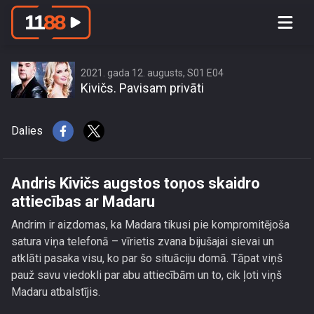
Andris Kivičs augstos toņos skaidro
attiecības ar Madaru
2021. gada 12. augusts, S01 E04
Kivičs. Pavisam privāti
Dalies
Andris Kivičs augstos toņos skaidro
attiecības ar Madaru
Andrim ir aizdomas, ka Madara tikusi pie kompromitējoša
satura viņa telefonā – vīrietis zvana bijušajai sievai un
atklāti pasaka visu, ko par šo situāciju domā. Tāpat viņš
pauž savu viedokli par abu attiecībām un to, cik ļoti viņš
Madaru atbalstījis.