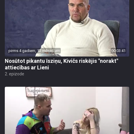
pirms 4 gadiem, 12 mēnešiem
00:03:41
Nosūtot pikantu īsziņu, Kivičs riskējis "norakt"
attiecības ar Lieni
2. epizode