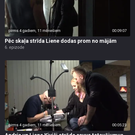
pirms 4 gadiem, 11 mēnešiem
00:09:07
Pēc skaļa strīda Liene dodas prom no mājām
6. epizode
pirms 4 gadiem, 11 mēnešiem
00:05:23