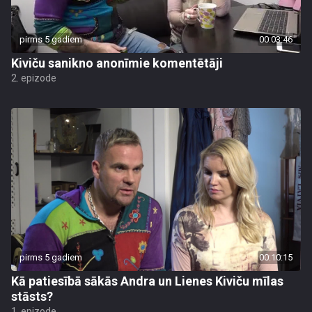
pirms 5 gadiem
00:03:46
Kiviču sanikno anonīmie komentētāji
2. epizode
pirms 5 gadiem
00:10:15
Kā patiesībā sākās Andra un Lienes Kiviču mīlas
stāsts?
1. epizode