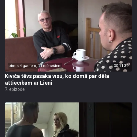
pirms 4 gadiem, 11 mēnešiem
00:11:39
Kiviča tēvs pasaka visu, ko domā par dēla
attiecībām ar Lieni
7. epizode