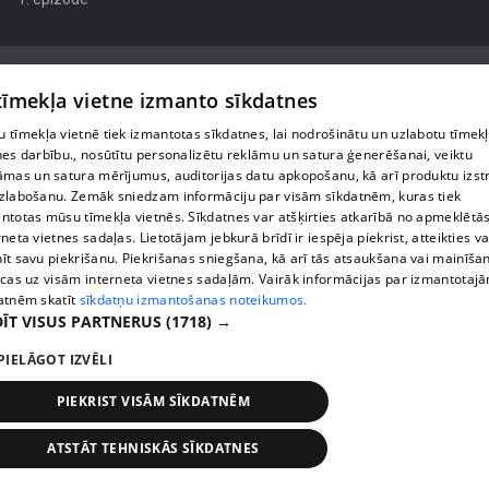
 tīmekļa vietne izmanto sīkdatnes
 tīmekļa vietnē tiek izmantotas sīkdatnes, lai nodrošinātu un uzlabotu tīmek
Par mums
nes darbību., nosūtītu personalizētu reklāmu un satura ģenerēšanai, veiktu
āmas un satura mērījumus, auditorijas datu apkopošanu, kā arī produktu izst
Privātuma politika
zlabošanu. Zemāk sniedzam informāciju par visām sīkdatnēm, kuras tiek
ntotas mūsu tīmekļa vietnēs. Sīkdatnes var atšķirties atkarībā no apmeklētā
Sīkdatnes
rneta vietnes sadaļas. Lietotājam jebkurā brīdī ir iespēja piekrist, atteikties va
īt savu piekrišanu. Piekrišanas sniegšana, kā arī tās atsaukšana vai mainīša
Lietošanas noteikumi
ecas uz visām interneta vietnes sadaļām. Vairāk informācijas par izmantotaj
atnēm skatīt
sīkdatņu izmantošanas noteikumos.
ĪT VISUS PARTNERUS
(1718) →
1188 play jautājumu gadījumā raksti:
info@1188.lv
PIELĀGOT IZVĒLI
reklāma:
PIEKRIST VISĀM SĪKDATNĒM
helio_media@tet.lv
Copyright SIA Helio Media 2026 . All rights reserved.
ATSTĀT TEHNISKĀS SĪKDATNES