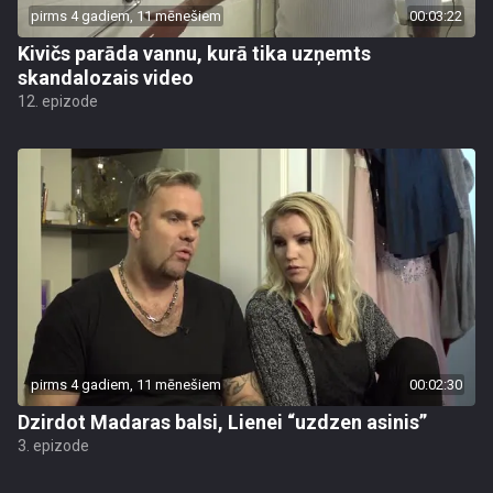
pirms 4 gadiem, 11 mēnešiem
00:03:22
Kivičs parāda vannu, kurā tika uzņemts
skandalozais video
12. epizode
pirms 4 gadiem, 11 mēnešiem
00:02:30
Dzirdot Madaras balsi, Lienei “uzdzen asinis”
3. epizode