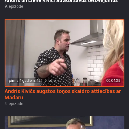
Andris un Liene Kiviči atrāda savus tetovējumus
9. epizode
pirms 4 gadiem, 12 mēnešiem
00:04:35
Andris Kivičs augstos toņos skaidro attiecības ar
Madaru
4. epizode