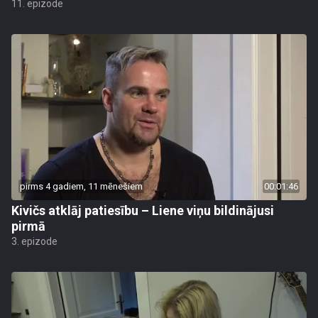
11. epizode
pirms 4 gadiem, 11 mēnešiem
00:01:46
Kivičs atklāj patiesību – Liene viņu bildinājusi
pirmā
3. epizode