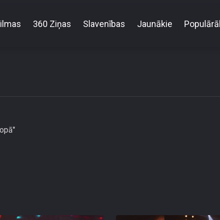
ilmas
360 Ziņas
Slavenības
Jaunākie
Populārā
Jānis Stībelis - Mēs būsim kopā
kopā"