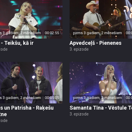
s 3 gadiem, 2 mēnešiem
00:02:55
pirms 3 gadiem, 2 mēnešiem
00:
- Teikšu, kā ir
Apvedceļš - Pienenes
zode
3. epizode
s 3 gadiem, 2 mēnešiem
00:05:05
pirms 3 gadiem, 2 mēnešiem
00:
is un Patrisha - Raķešu
Samanta Tīna - Vēstule T
tne
3. epizode
zode