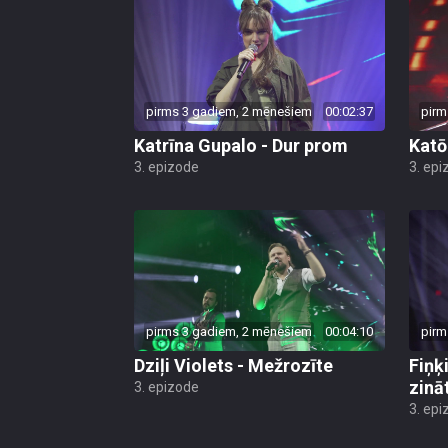
pirms 3 gadiem, 2 mēnešiem
00:02:37
pirm
Katrīna Gupalo - Dur prom
Katō 
3. epizode
3. epi
pirms 3 gadiem, 2 mēnešiem
00:04:10
pirm
Dziļi Violets - Mežrozīte
Fiņķ
zinā
3. epizode
3. epi