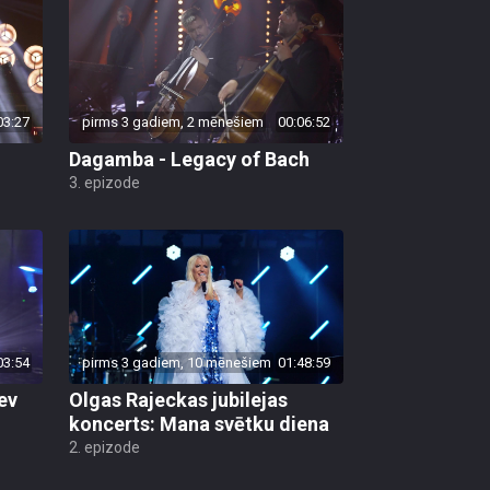
03:27
pirms 3 gadiem, 2 mēnešiem
00:06:52
Dagamba - Legacy of Bach
3. epizode
03:54
pirms 3 gadiem, 10 mēnešiem
01:48:59
ev
Olgas Rajeckas jubilejas
koncerts: Mana svētku diena
2. epizode