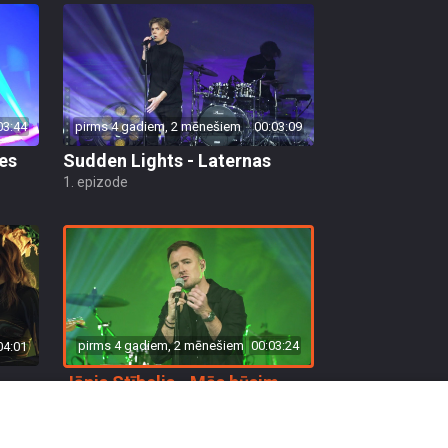
03:44
pirms 4 gadiem, 2 mēnešiem
00:03:09
es
Sudden Lights - Laternas
1. epizode
pirms 4 gadiem, 2 mēnešiem
00:03:24
04:01
Jānis Stībelis - Mēs būsim
kopā
2. epizode