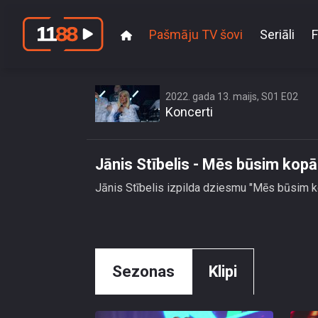
Pašmāju TV šovi
Seriāli
F
2022. gada 13. maijs, S01 E02
Koncerti
Jānis Stībelis - Mēs būsim kopā
Jānis Stībelis izpilda dziesmu "Mēs būsim 
Sezonas
Klipi