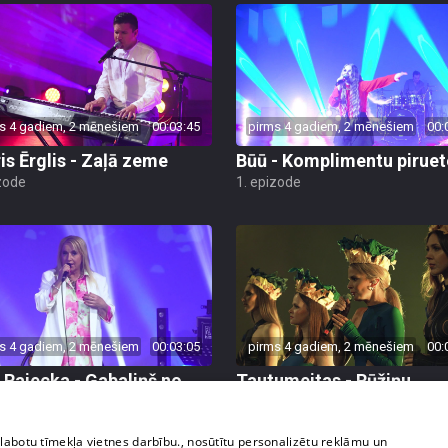
s 4 gadiem, 2 mēnešiem
00:03:45
pirms 4 gadiem, 2 mēnešiem
00:
is Ērglis - Zaļā zeme
Būū - Komplimentu piruet
zode
1. epizode
s 4 gadiem, 2 mēnešiem
00:03:05
pirms 4 gadiem, 2 mēnešiem
00:
 Rajecka - Gabaliņš no
Tautumeitas - Rūžiņu
is
duorziņā
zode
1. epizode
zlabotu tīmekļa vietnes darbību., nosūtītu personalizētu reklāmu un