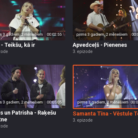
s 3 gadiem, 2 mēnešiem
00:02:55
pirms 3 gadiem, 2 mēnešiem
00:
- Teikšu, kā ir
Apvedceļš - Pienenes
zode
3. epizode
pirms 3 gadiem, 2 mēnešiem
00:0
s 3 gadiem, 2 mēnešiem
00:05:05
is un Patrisha - Raķešu
Samanta Tīna - Vēstule T
tne
3. epizode
zode