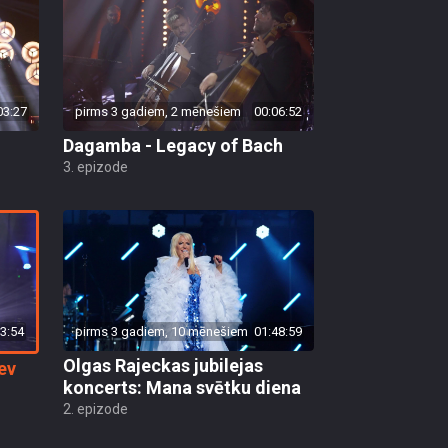
03:27
pirms 3 gadiem, 2 mēnešiem
00:06:52
Dagamba - Legacy of Bach
3. epizode
3:54
pirms 3 gadiem, 10 mēnešiem
01:48:59
Olgas Rajeckas jubilejas
ev
koncerts: Mana svētku diena
2. epizode