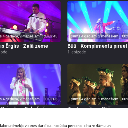
s 4 gadiem, 2 mēnešiem
00:03:45
pirms 4 gadiem, 2 mēnešiem
00:
is Ērglis - Zaļā zeme
Būū - Komplimentu piruet
zode
1. epizode
s 4 gadiem, 2 mēnešiem
00:03:05
pirms 4 gadiem, 2 mēnešiem
00:
 Rajecka - Gabaliņš no
Tautumeitas - Rūžiņu
is
duorziņā
zode
1. epizode
zlabotu tīmekļa vietnes darbību., nosūtītu personalizētu reklāmu un