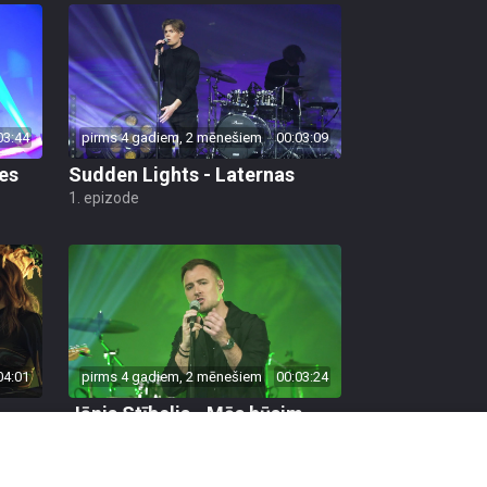
03:44
pirms 4 gadiem, 2 mēnešiem
00:03:09
es
Sudden Lights - Laternas
1. epizode
04:01
pirms 4 gadiem, 2 mēnešiem
00:03:24
Jānis Stībelis - Mēs būsim
kopā
2. epizode