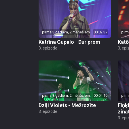
pirms 3 gadiem, 2 mēnešiem
00:02:37
pirm
Katrīna Gupalo - Dur prom
Katō 
3. epizode
3. epi
pirms 3 gadiem, 2 mēnešiem
00:04:10
pirm
Dziļi Violets - Mežrozīte
Fiņķ
zinā
3. epizode
3. epi