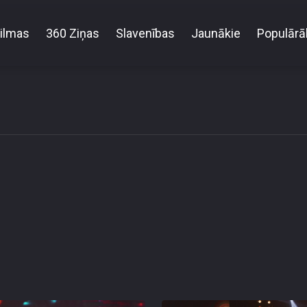
ilmas
360 Ziņas
Slavenības
Jaunākie
Populārā
Samanta Tīna - Vēstule Tev