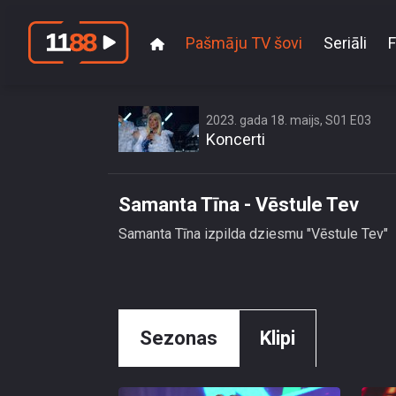
Pašmāju TV šovi
Seriāli
F
2023. gada 18. maijs, S01 E03
Koncerti
Samanta Tīna - Vēstule Tev
Samanta Tīna izpilda dziesmu "Vēstule Tev"
Sezonas
Klipi