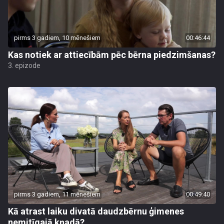
pirms 3 gadiem, 10 mēnešiem
00:46:44
Kas notiek ar attiecībām pēc bērna piedzimšanas?
3. epizode
pirms 3 gadiem, 11 mēnešiem
00:49:40
Kā atrast laiku divatā daudzbērnu ģimenes
nemitīgajā kņadā?