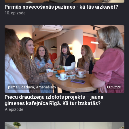
Pirmās novecošanās pazīmes - kā tās aizkavēt?
10. epizode
pirms 3 gadiem, 9 mēnešiem
00:52:20
Piecu draudzeņu izlolots projekts – jauna
ģimenes kafejnīca Rīgā. Kā tur izskatās?
9. epizode