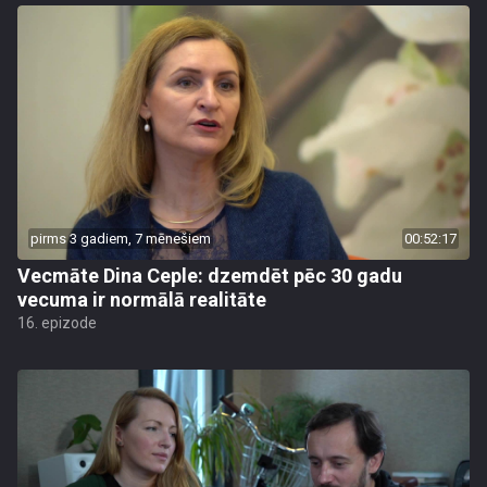
pirms 3 gadiem, 7 mēnešiem
00:52:17
Vecmāte Dina Ceple: dzemdēt pēc 30 gadu
vecuma ir normālā realitāte
16. epizode