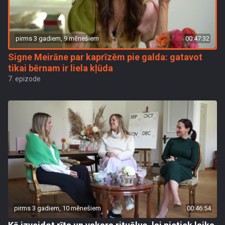
pirms 3 gadiem, 9 mēnešiem
00:47:32
Signe Meirāne par kaprīzēm pie galda: gatavot
tikai bērnam ir liela kļūda
7. epizode
pirms 3 gadiem, 10 mēnešiem
00:46:54