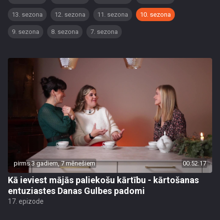
13. sezona
12. sezona
11. sezona
10. sezona
9. sezona
8. sezona
7. sezona
pirms 3 gadiem, 7 mēnešiem
00:52:17
Kā ieviest mājās paliekošu kārtību - kārtošanas
entuziastes Danas Gulbes padomi
17. epizode