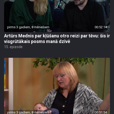
pirms 3 gadiem, 8 mēnešiem
00:52:14
Artūrs Mednis par kļūšanu otro reizi par tēvu: šis ir
visgrūtākais posms manā dzīvē
15. epizode
pirms 3 gadiem, 8 mēnešiem
00:51:54