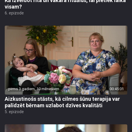
Kā izveidot rīta un vakara rituālus, lai pietiek laika
visam?
6. epizode
pirms 3 gadiem, 10 mēnešiem
00:45:01
Aizkustinošs stāsts, kā cilmes šūnu terapija var
palīdzēt bērnam uzlabot dzīves kvalitāti
5. epizode