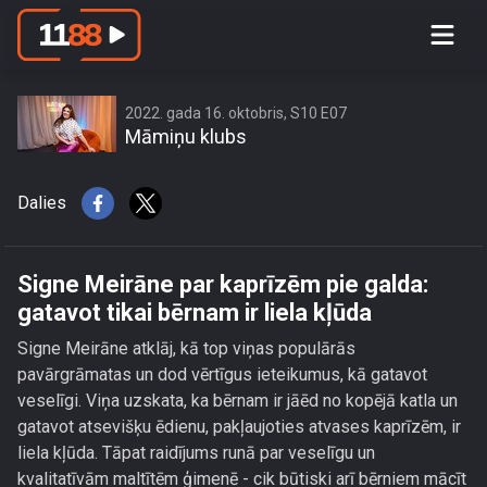
Signe Meirāne par kaprīzēm pie galda:
gatavot tikai bērnam ir liela kļūda
2022. gada 16. oktobris, S10 E07
Māmiņu klubs
Dalies
Signe Meirāne par kaprīzēm pie galda:
gatavot tikai bērnam ir liela kļūda
Signe Meirāne atklāj, kā top viņas populārās
pavārgrāmatas un dod vērtīgus ieteikumus, kā gatavot
veselīgi. Viņa uzskata, ka bērnam ir jāēd no kopējā katla un
gatavot atsevišķu ēdienu, pakļaujoties atvases kaprīzēm, ir
liela kļūda. Tāpat raidījums runā par veselīgu un
kvalitatīvām maltītēm ģimenē - cik būtiski arī bērniem mācīt