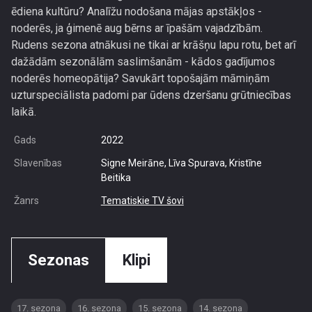
ēdiena kultūru? Analīžu nodošana mājas apstākļos -
noderēs, ja ģimenē aug bērns ar īpašām vajadzībām.
Rudens sezona atnākusi ne tikai ar krāšņu lapu rotu, bet arī
dažādām sezonālām saslimšanām - kādos gadījumos
noderēs homeopātija? Savukārt topošajām māmiņām
uzturspeciālista padomi par ūdens dzeršanu grūtniecības
laikā.
Gads
2022
Slavenības
Signe Meirāne, Līva Spurava, Kristīne
Beitika
Žanrs
Tematiskie TV šovi
Sezonas
Klipi
17. sezona
16. sezona
15. sezona
14. sezona