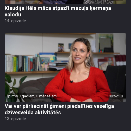
Klaudija Hēla māca atpazīt mazuļa ķermeņa
valodu
14. epizode
pirms 3 gadiem, 8 mēnešiem
00:52:10
Vai var pārliecināt ģimeni piedalīties veselīga
dzīvesveida aktivitātēs
13. epizode