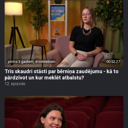
pirms 3 gadiem, 8 mēnešiem
00:52:27
Trīs skaudri stāsti par bērniņa zaudējumu - kā to
pārdzīvot un kur meklēt atbalstu?
12. epizode