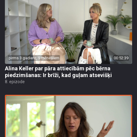
pirms 3 gadiem, 9 mēnešiem
00:52:39
Alina Keller par pāra attiecībām pēc bērna
piedzimšanas: Ir brīži, kad guļam atsevišķi
8. epizode