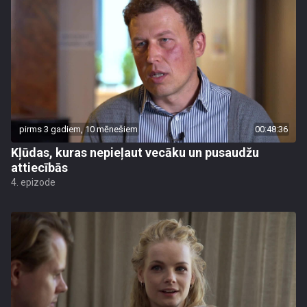
pirms 3 gadiem, 10 mēnešiem
00:48:36
Kļūdas, kuras nepieļaut vecāku un pusaudžu
attiecībās
4. epizode