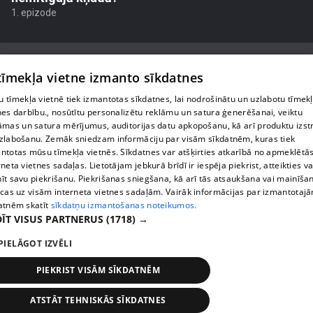
1. epizode
 tīmekļa vietne izmanto sīkdatnes
 tīmekļa vietnē tiek izmantotas sīkdatnes, lai nodrošinātu un uzlabotu tīmek
Par mums
nes darbību., nosūtītu personalizētu reklāmu un satura ģenerēšanai, veiktu
āmas un satura mērījumus, auditorijas datu apkopošanu, kā arī produktu izst
Privātuma politika
zlabošanu. Zemāk sniedzam informāciju par visām sīkdatnēm, kuras tiek
ntotas mūsu tīmekļa vietnēs. Sīkdatnes var atšķirties atkarībā no apmeklētā
Sīkdatnes
rneta vietnes sadaļas. Lietotājam jebkurā brīdī ir iespēja piekrist, atteikties va
īt savu piekrišanu. Piekrišanas sniegšana, kā arī tās atsaukšana vai mainīša
Lietošanas noteikumi
ecas uz visām interneta vietnes sadaļām. Vairāk informācijas par izmantotaj
atnēm skatīt
sīkdatņu izmantošanas noteikumos.
ĪT VISUS PARTNERUS
(1718) →
1188 play jautājumu gadījumā raksti:
info@1188.lv
PIELĀGOT IZVĒLI
reklāma:
PIEKRIST VISĀM SĪKDATNĒM
helio_media@tet.lv
Copyright SIA Helio Media 2026 . All rights reserved.
ATSTĀT TEHNISKĀS SĪKDATNES