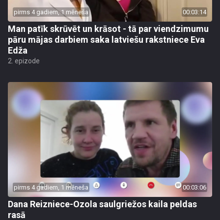
pirms 4 gadiem, 1 mēneša
00:03:14
Man patīk skrūvēt un krāsot - tā par viendzimumu
pāru mājas darbiem saka latviešu rakstniece Eva
Edža
2. epizode
pirms 4 gadiem, 1 mēneša
00:03:06
Dana Reizniece-Ozola saulgriežos kaila peldas
rasā