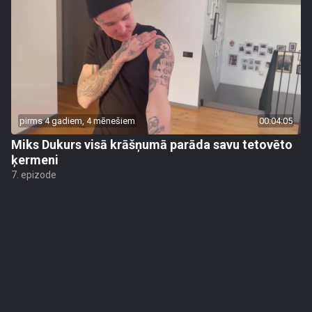
pirms 4 gadiem, 4 mēnešiem
00:04:05
Miks Dukurs visā krāšņumā parāda savu tetovēto
ķermeni
7. epizode