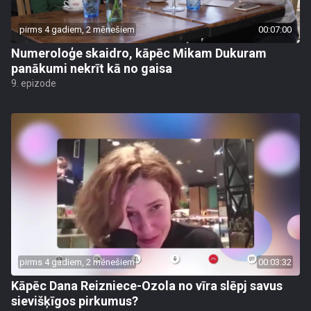
pirms 4 gadiem, 2 mēnešiem
00:07:00
Numeroloģe skaidro, kāpēc Mikam Dukuram
panākumi nekrīt kā no gaisa
9. epizode
pirms 4 gadiem, 2 mēnešiem
00:03:32
Kāpēc Dana Reizniece-Ozola no vīra slēpj savus
sievišķīgos pirkumus?