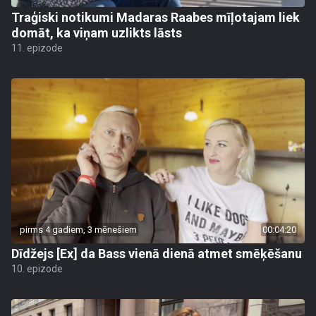
Traģiski notikumi Madaras Raabes mīļotajam liek
domāt, ka viņam uzlikts lāsts
11. epizode
pirms 4 gadiem, 3 mēnešiem
00:04:20
Dīdžejs [Ex] da Bass vienā dienā atmet smēķēšanu
10. epizode