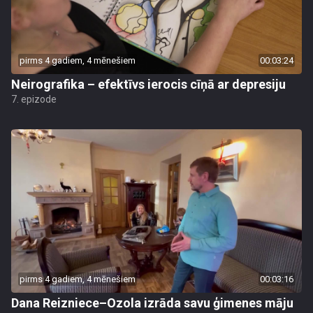
pirms 4 gadiem, 4 mēnešiem
00:03:24
Neirografika – efektīvs ierocis cīņā ar depresiju
7. epizode
pirms 4 gadiem, 4 mēnešiem
00:03:16
Dana Reizniece–Ozola izrāda savu ģimenes māju