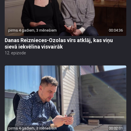
pirms 4 gadiem, 3 mēnešiem
00:04:36
Danas Reiznieces-Ozolas vīrs atklāj, kas viņu
sievā iekvēlina visvairāk
12. epizode
pirms 4 gadiem, 3 mēnešiem
00:02:01