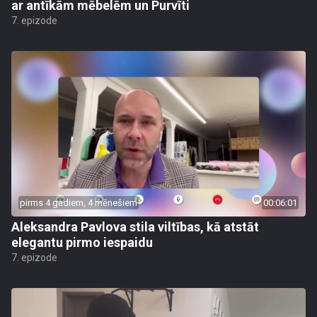
ar antīkām mēbelēm un Purvīti
7. epizode
pirms 4 gadiem, 4 mēnešiem
00:06:01
Aleksandra Pavlova stila viltības, kā atstāt
elegantu pirmo iespaidu
7. epizode