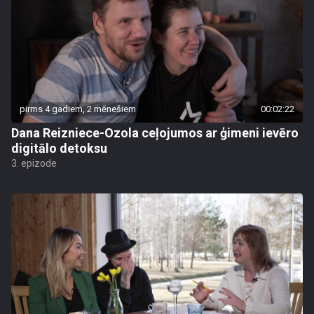
pirms 4 gadiem, 2 mēnešiem
00:02:22
Dana Reizniece-Ozola ceļojumos ar ģimeni ievēro
digitālo detoksu
3. epizode