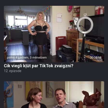
pirms 4 gadiem, 3 mēnešiem
00:05:18
Cik viegli kļūt par TikTok zvaigzni?
12. epizode