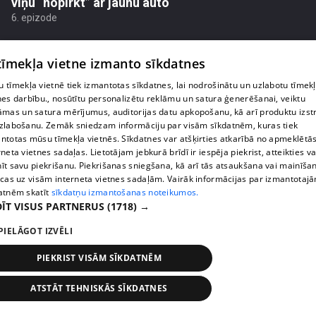
viņu “nopirkt” ar jaunu auto
6. epizode
 tīmekļa vietne izmanto sīkdatnes
 tīmekļa vietnē tiek izmantotas sīkdatnes, lai nodrošinātu un uzlabotu tīmek
nes darbību., nosūtītu personalizētu reklāmu un satura ģenerēšanai, veiktu
āmas un satura mērījumus, auditorijas datu apkopošanu, kā arī produktu izst
zlabošanu. Zemāk sniedzam informāciju par visām sīkdatnēm, kuras tiek
ntotas mūsu tīmekļa vietnēs. Sīkdatnes var atšķirties atkarībā no apmeklētā
rneta vietnes sadaļas. Lietotājam jebkurā brīdī ir iespēja piekrist, atteikties va
īt savu piekrišanu. Piekrišanas sniegšana, kā arī tās atsaukšana vai mainīša
ecas uz visām interneta vietnes sadaļām. Vairāk informācijas par izmantotaj
atnēm skatīt
sīkdatņu izmantošanas noteikumos.
pirms 4 gadiem, 4 mēnešiem
00:08:24
ĪT VISUS PARTNERUS
(1718) →
Šarmantā Baiba Vītiņa attiecību gadadienā
PIELĀGOT IZVĒLI
ietērpjas kāzu kleitā
5. epizode
PIEKRIST VISĀM SĪKDATNĒM
ATSTĀT TEHNISKĀS SĪKDATNES