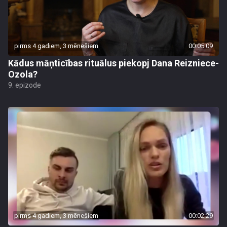
pirms 4 gadiem, 3 mēnešiem
00:05:09
Kādus māņticības rituālus piekopj Dana Reizniece-
Ozola?
9. epizode
pirms 4 gadiem, 3 mēnešiem
00:02:29