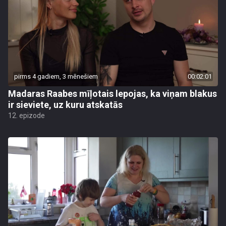
pirms 4 gadiem, 3 mēnešiem
00:02:01
Madaras Raabes mīļotais lepojas, ka viņam blakus
ir sieviete, uz kuru atskatās
12. epizode