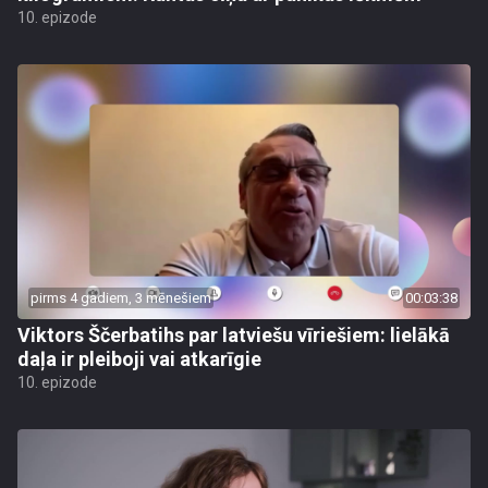
10. epizode
pirms 4 gadiem, 3 mēnešiem
00:03:38
Viktors Ščerbatihs par latviešu vīriešiem: lielākā
daļa ir pleiboji vai atkarīgie
10. epizode