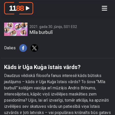
Kāds ir Uģa Kuģa īstais vārds?
2021. gada 30. jūnijs, S01 E02
Mīla burbulī
Dalies
Kāds ir Uģa Kuģa īstais vārds?
Daudzus vēdiskā filosofa fanus interesē kāds būtisks
jautājums – kāds ir Uģa Kuģa īstais vārds? To šova “Mīla
burbulī” kolēģim vaicāja arī mūziķis Andris Brīnums,
interesējoties, kāpēc viņš izvēlējies maskēties zem
pseidonīma? Uģis, lai arī izvairīgi, tomēr atklāja, ka apzināti
izvēlējies sev skatuves vārdu un patiesībā viņa īstais
uzvārds ir ļoti latvisks – vai populārais krišnaīts būs gatavs