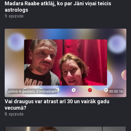
Madara Raabe atklāj, ko par Jāni viņai teicis
astrologs
9. epizode
pirms 4 gadiem, 3 mēnešiem
00:03:16
Vai draugus var atrast arī 30 un vairāk gadu
vecumā?
8. epizode