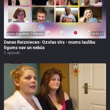
pirms 4 gadiem, 1 mēneša
00:03:17
Danas Reiznieces- Ozolas vīrs - mums laulību
līgums nav un nebūs
5. epizode