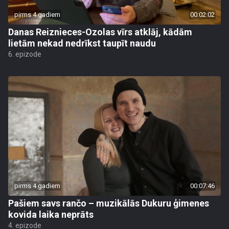
pirms 4 gadiem
00:02:02
Danas Reiznieces-Ozolas vīrs atklāj, kādām
lietām nekad nedrīkst taupīt naudu
6. epizode
pirms 4 gadiem
00:07:46
Pašiem savs rančo – muzikālās Dukuru ģimenes
kovida laika neprāts
4. epizode