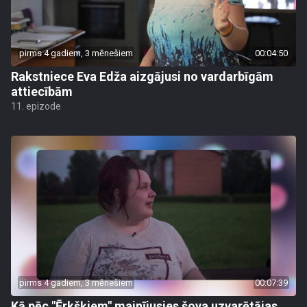
pirms 4 gadiem, 3 mēnešiem
00:04:50
Rakstniece Eva Edža aizgājusi no vardarbīgām
attiecībām
11. epizode
pirms 4 gadiem, 3 mēnešiem
00:07:39
Kā pēc "Ērkšķiem" mainījusies šova uzvarētājas