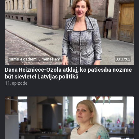
pirms 4 gadiem, 3 mēnešiem
00:07:02
Dana Reizniece-Ozola atklāj, ko patiesībā nozīmē
būt sievietei Latvijas politikā
11. epizode