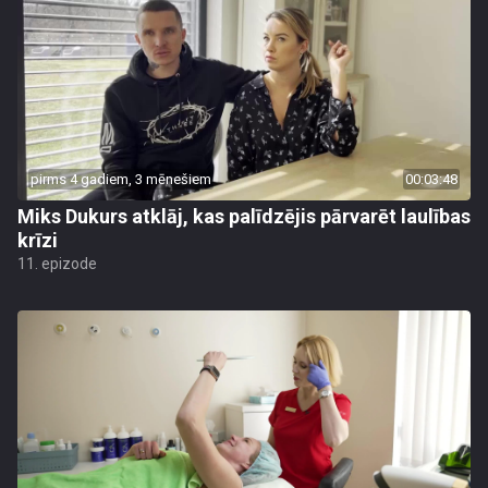
pirms 4 gadiem, 3 mēnešiem
00:03:48
Miks Dukurs atklāj, kas palīdzējis pārvarēt laulības
krīzi
11. epizode