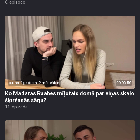
6. epizode
pirms 4 gadiem, 2 mēnešiem
00:03:50
Ko Madaras Raabes mīļotais domā par viņas skaļo
šķiršanās sāgu?
11. epizode