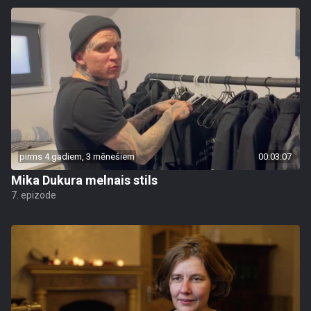
pirms 4 gadiem, 3 mēnešiem
00:03:07
Mika Dukura melnais stils
7. epizode