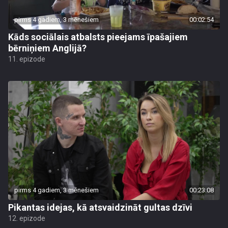
pirms 4 gadiem, 3 mēnešiem
00:02:54
Kāds sociālais atbalsts pieejams īpašajiem
bērniņiem Anglijā?
11. epizode
pirms 4 gadiem, 3 mēnešiem
00:23:08
Pikantas idejas, kā atsvaidzināt gultas dzīvi
12. epizode