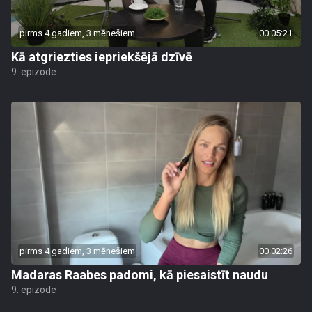
pirms 4 gadiem, 3 mēnešiem
00:05:21
Kā atgriezties iepriekšējā dzīvē
9. epizode
pirms 4 gadiem, 3 mēnešiem
00:02:26
Madaras Raabes padomi, kā piesaistīt naudu
9. epizode