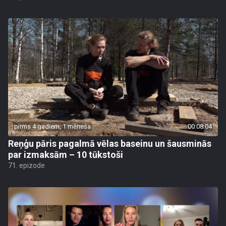
pirms 4 gadiem, 1 mēneša
00:08:04
Reņģu pāris pagalmā vēlas baseinu un šausminās
par izmaksām – 10 tūkstoši
71. epizode