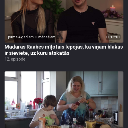
pirms 4 gadiem, 3 mēnešiem
00:02:01
Madaras Raabes mīļotais lepojas, ka viņam blakus
ir sieviete, uz kuru atskatās
12. epizode