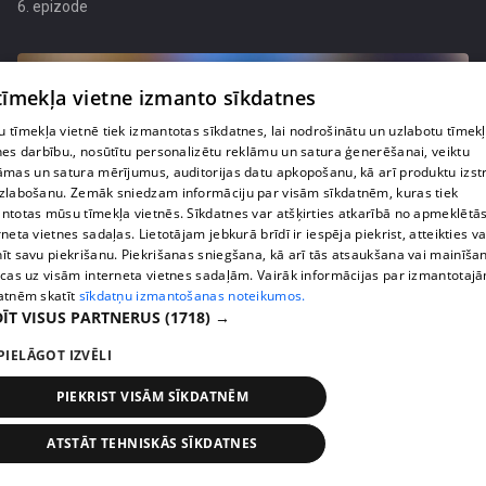
6. epizode
 tīmekļa vietne izmanto sīkdatnes
 tīmekļa vietnē tiek izmantotas sīkdatnes, lai nodrošinātu un uzlabotu tīmek
nes darbību., nosūtītu personalizētu reklāmu un satura ģenerēšanai, veiktu
āmas un satura mērījumus, auditorijas datu apkopošanu, kā arī produktu izst
zlabošanu. Zemāk sniedzam informāciju par visām sīkdatnēm, kuras tiek
ntotas mūsu tīmekļa vietnēs. Sīkdatnes var atšķirties atkarībā no apmeklētā
rneta vietnes sadaļas. Lietotājam jebkurā brīdī ir iespēja piekrist, atteikties va
īt savu piekrišanu. Piekrišanas sniegšana, kā arī tās atsaukšana vai mainīša
ecas uz visām interneta vietnes sadaļām. Vairāk informācijas par izmantotaj
pirms 4 gadiem, 4 mēnešiem
00:08:24
atnēm skatīt
sīkdatņu izmantošanas noteikumos.
ĪT VISUS PARTNERUS
(1718) →
Šarmantā Baiba Vītiņa attiecību gadadienā
ietērpjas kāzu kleitā
PIELĀGOT IZVĒLI
5. epizode
PIEKRIST VISĀM SĪKDATNĒM
ATSTĀT TEHNISKĀS SĪKDATNES