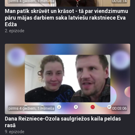
pirms 4 gadiem, 1 mēneša
00:03:14
Man patīk skrūvēt un krāsot - tā par viendzimumu
pāru mājas darbiem saka latviešu rakstniece Eva
Edža
2. epizode
pirms 4 gadiem, 1 mēneša
00:03:06
Dana Reizniece-Ozola saulgriežos kaila peldas
rasā
9. epizode