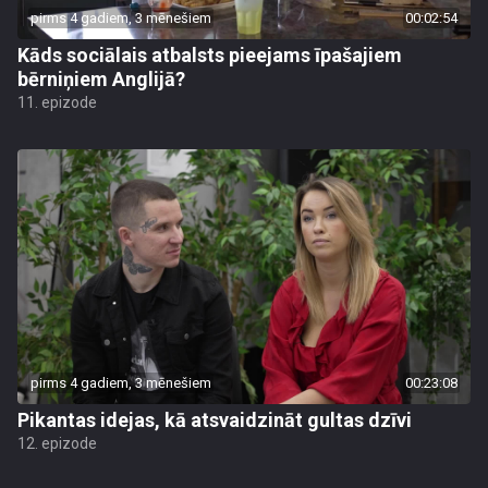
pirms 4 gadiem, 3 mēnešiem
00:02:54
Kāds sociālais atbalsts pieejams īpašajiem
bērniņiem Anglijā?
11. epizode
pirms 4 gadiem, 3 mēnešiem
00:23:08
Pikantas idejas, kā atsvaidzināt gultas dzīvi
12. epizode