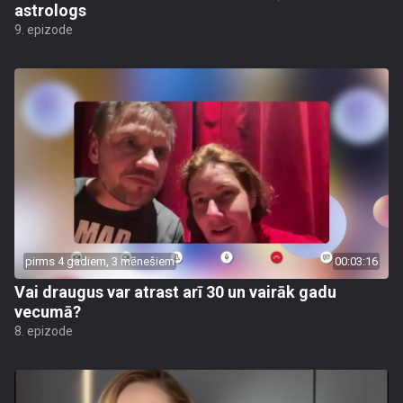
astrologs
9. epizode
pirms 4 gadiem, 3 mēnešiem
00:03:16
Vai draugus var atrast arī 30 un vairāk gadu
vecumā?
8. epizode