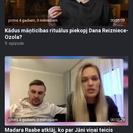
pirms 4 gadiem, 3 mēnešiem
00:05:09
Kādus māņticības rituālus piekopj Dana Reizniece-
Ozola?
9. epizode
pirms 4 gadiem, 3 mēnešiem
00:02:29
Madara Raabe atklāj, ko par Jāni viņai teicis