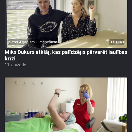
pirms 4 gadiem, 3 mēnešiem
00:03:48
Miks Dukurs atklāj, kas palīdzējis pārvarēt laulības
krīzi
11. epizode