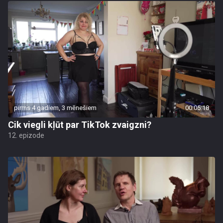
pirms 4 gadiem, 3 mēnešiem
00:05:18
Cik viegli kļūt par TikTok zvaigzni?
12. epizode