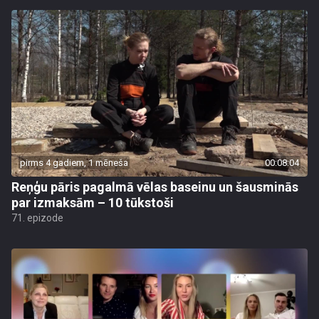
pirms 4 gadiem, 1 mēneša
00:08:04
Reņģu pāris pagalmā vēlas baseinu un šausminās
par izmaksām – 10 tūkstoši
71. epizode