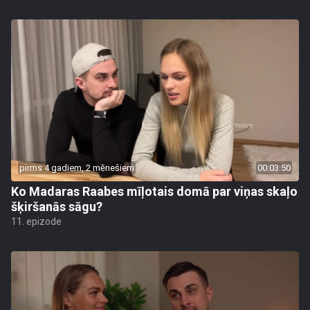
pirms 4 gadiem, 2 mēnešiem
00:03:50
Ko Madaras Raabes mīļotais domā par viņas skaļo
šķiršanās sāgu?
11. epizode