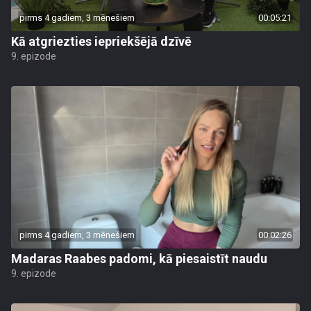
pirms 4 gadiem, 3 mēnešiem
00:05:21
Kā atgriezties iepriekšējā dzīvē
9. epizode
pirms 4 gadiem, 3 mēnešiem
00:02:26
Madaras Raabes padomi, kā piesaistīt naudu
9. epizode