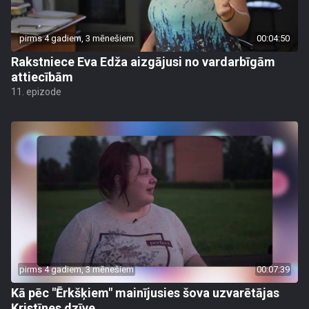
pirms 4 gadiem, 3 mēnešiem
00:04:50
Rakstniece Eva Edža aizgājusi no vardarbīgām
attiecībām
11. epizode
pirms 4 gadiem, 3 mēnešiem
00:07:39
Kā pēc "Ērkšķiem" mainījusies šova uzvarētājas
Kristīnes dzīve