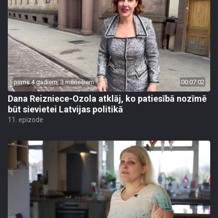
pirms 4 gadiem, 3 mēnešiem
00:07:02
Dana Reizniece-Ozola atklāj, ko patiesībā nozīmē
būt sievietei Latvijas politikā
11. epizode