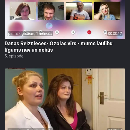
pirms 4 gadiem, 1 mēneša
00:03:17
Danas Reiznieces- Ozolas vīrs - mums laulību
līgums nav un nebūs
5. epizode