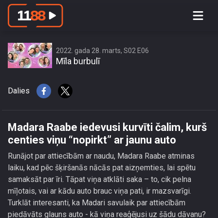
Madara Raabe iedevusi kurvīti čalim,
kurš centies viņu “nopirkt” ar jaunu
auto
2022. gada 28. marts, S02 E06
Mīla burbulī
Dalies
Madara Raabe iedevusi kurvīti čalim, kurš
centies viņu “nopirkt” ar jaunu auto
Runājot par attiecībām ar naudu, Madara Raabe atminas
laiku, kad pēc šķiršanās nācās pat aizņemties, lai spētu
samaksāt par īri. Tāpat viņa atklāti saka – to, cik pelna
mīļotais, vai ar kādu auto brauc viņa pati, ir mazsvarīgi.
Turklāt interesanti, ka Madari savulaik par attiecībām
piedāvāts glauns auto - kā viņa reaģējusi uz šādu dāvanu?