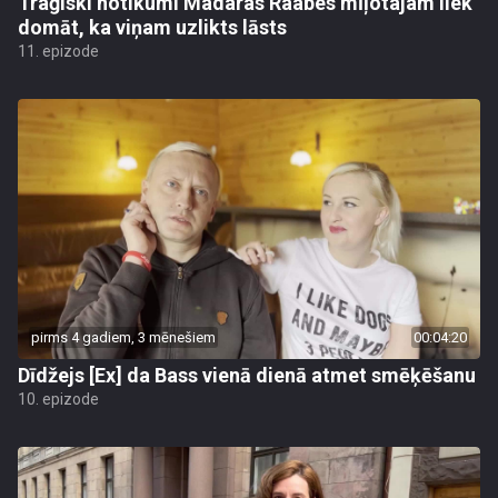
Traģiski notikumi Madaras Raabes mīļotajam liek
domāt, ka viņam uzlikts lāsts
11. epizode
pirms 4 gadiem, 3 mēnešiem
00:04:20
Dīdžejs [Ex] da Bass vienā dienā atmet smēķēšanu
10. epizode