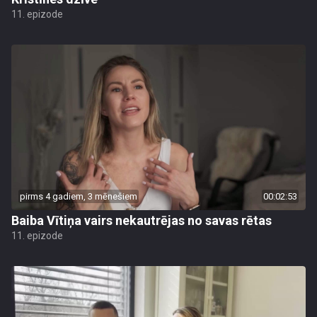
11. epizode
pirms 4 gadiem, 3 mēnešiem
00:02:53
Baiba Vītiņa vairs nekautrējas no savas rētas
11. epizode