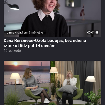
pirms 4 gadiem, 3 mēnešiem
00:01:48
Dana Reizniece-Ozola badojas, bez ēdiena
iztiekot līdz pat 14 dienām
10. epizode