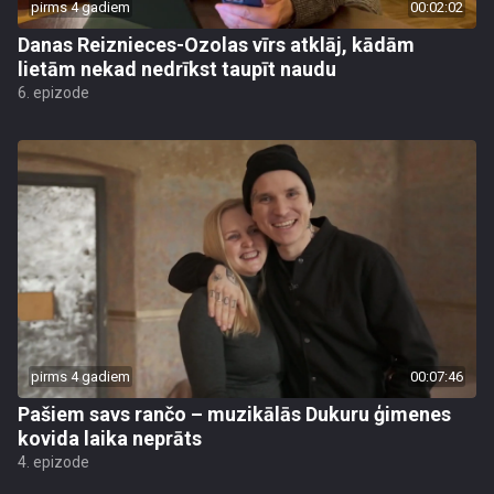
pirms 4 gadiem
00:02:02
Danas Reiznieces-Ozolas vīrs atklāj, kādām
lietām nekad nedrīkst taupīt naudu
6. epizode
pirms 4 gadiem
00:07:46
Pašiem savs rančo – muzikālās Dukuru ģimenes
kovida laika neprāts
4. epizode