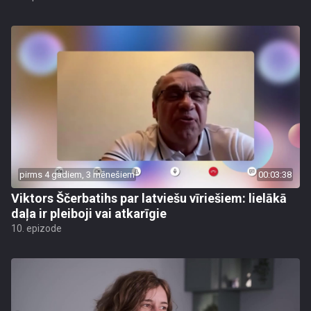
pirms 4 gadiem, 3 mēnešiem
00:03:38
Viktors Ščerbatihs par latviešu vīriešiem: lielākā
daļa ir pleiboji vai atkarīgie
10. epizode