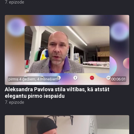
7. epizode
pirms 4 gadiem, 4 mēnešiem
00:06:01
Aleksandra Pavlova stila viltības, kā atstāt
elegantu pirmo iespaidu
7. epizode