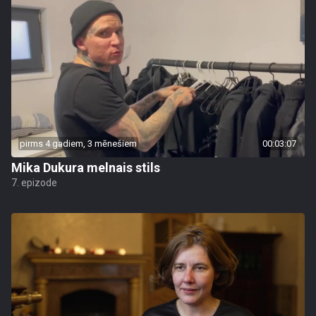
pirms 4 gadiem, 3 mēnešiem
00:03:07
Mika Dukura melnais stils
7. epizode