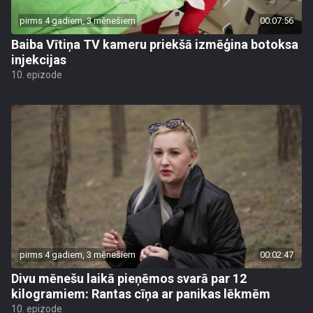
pirms 4 gadiem, 3 mēnešiem
00:07:56
Baiba Vītiņa TV kameru priekšā izmēģina botoksa
injekcijas
10. epizode
pirms 4 gadiem, 3 mēnešiem
00:02:47
Divu mēnešu laikā pieņēmos svarā par 12
kilogramiem: Rantas cīņa ar panikas lēkmēm
10. epizode