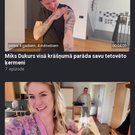
pirms 4 gadiem, 4 mēnešiem
00:04:05
Miks Dukurs visā krāšņumā parāda savu tetovēto
ķermeni
7. epizode