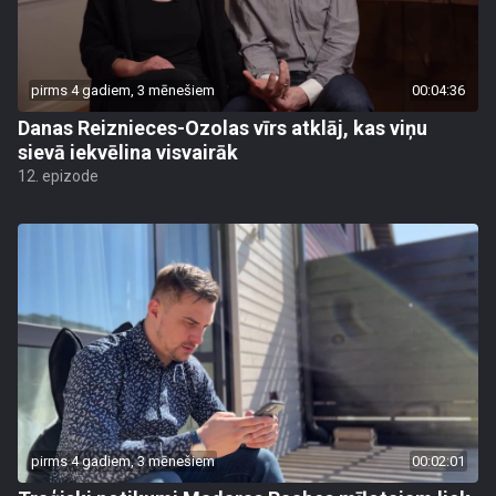
pirms 4 gadiem, 3 mēnešiem
00:04:36
Danas Reiznieces-Ozolas vīrs atklāj, kas viņu
sievā iekvēlina visvairāk
12. epizode
pirms 4 gadiem, 3 mēnešiem
00:02:01