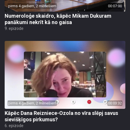
pirms 4 gadiem, 2 mēnešiem
00:07:00
Numeroloģe skaidro, kāpēc Mikam Dukuram
panākumi nekrīt kā no gaisa
9. epizode
pirms 4 gadiem, 2 mēnešiem
00:03:32
Kāpēc Dana Reizniece-Ozola no vīra slēpj savus
sievišķīgos pirkumus?
6. epizode