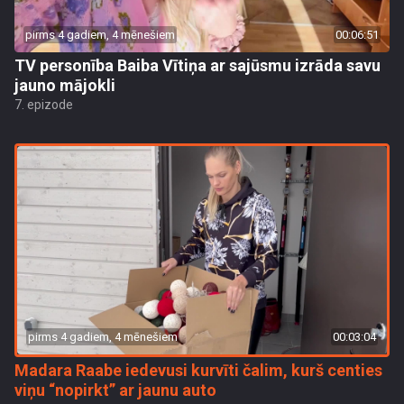
pirms 4 gadiem, 4 mēnešiem
00:06:51
TV personība Baiba Vītiņa ar sajūsmu izrāda savu
jauno mājokli
7. epizode
pirms 4 gadiem, 4 mēnešiem
00:03:04
Madara Raabe iedevusi kurvīti čalim, kurš centies
viņu “nopirkt” ar jaunu auto