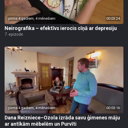
pirms 4 gadiem, 4 mēnešiem
00:03:24
Neirografika – efektīvs ierocis cīņā ar depresiju
7. epizode
pirms 4 gadiem, 4 mēnešiem
00:03:16
Dana Reizniece–Ozola izrāda savu ģimenes māju
ar antīkām mēbelēm un Purvīti