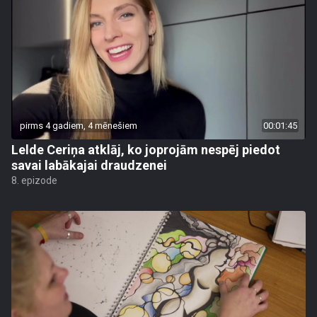
pirms 4 gadiem, 4 mēnešiem
00:01:45
Lelde Ceriņa atklāj, ko joprojām nespēj piedot
savai labākajai draudzenei
8. epizode