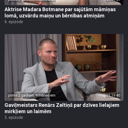
Aktrise Madara Botmane par sajūtām māmiņas
lomā, uzvārdu maiņu un bērnības atmiņām
6. epizode
pirms 2 gadiem, 9 mēnešiem
01:19:40
Gaviļmeistars Renārs Zeltiņš par dzīves lielajiem
mirkļiem un laimēm
5. epizode