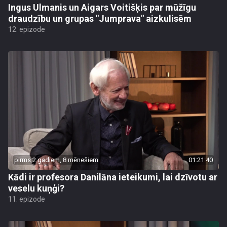
Ingus Ulmanis un Aigars Voitišķis par mūžīgu
draudzību un grupas "Jumprava" aizkulisēm
12. epizode
pirms 2 gadiem, 8 mēnešiem
01:21:40
Kādi ir profesora Danilāna ieteikumi, lai dzīvotu ar
veselu kuņģi?
11. epizode