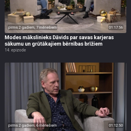
pirms 2 gadiem, 7 mēnešiem
01:17:56
Modes mākslinieks Dāvids par savas karjeras
sākumu un grūtākajiem bērnības brīžiem
14. epizode
pirms 2 gadiem, 6 mēnešiem
01:12:50