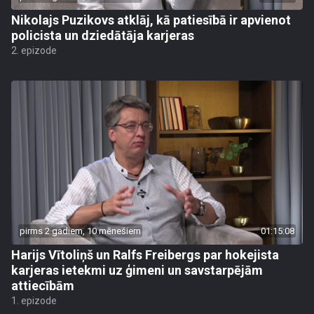
Nikolajs Puzikovs atklāj, kā patiesībā ir apvienot
policista un dziedātāja karjeras
2. epizode
pirms 2 gadiem, 10 mēnešiem
01:15:08
Harijs Vītoliņš un Ralfs Freibergs par hokejista
karjeras ietekmi uz ģimeni un savstarpējām
attiecībām
1. epizode