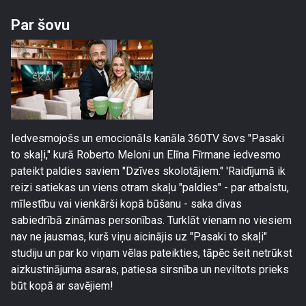
Par šovu
Iedvesmojošs un emocionāls kanāla 360TV šovs "Pasaki
to skaļi," kurā Roberto Meloni un Elīna Fīrmane iedvesmo
pateikt paldies saviem "Dzīves skolotājiem." 'Raidījumā ik
reizi satiekas un viens otram skaļu "paldies" - par atbalstu,
mīlestību vai vienkārši kopā būšanu - saka divas
sabiedrībā zināmas personības. Turklāt vienam no viesiem
nav ne jausmas, kurš viņu aicinājis uz "Pasaki to skaļi"
studiju un par ko viņam vēlas pateikties, tāpēc šeit netrūkst
aizkustinājuma asaras, patiesa sirsnība un neviltots prieks
būt kopā ar savējiem!