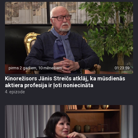
pirms 2 gadiem, 10 mēnešiem
01:23:59
Kinorežisors Jānis Streičs atklāj, ka mūsdienās
aktiera profesija ir ļoti noniecināta
4. epizode