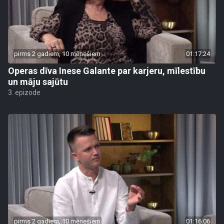
pirms 2 gadiem, 10 mēnešiem
01:17:24
Operas dīva Inese Galante par karjeru, mīlestību
un māju sajūtu
3. epizode
pirms 2 gadiem, 10 mēnešiem
01:16:06