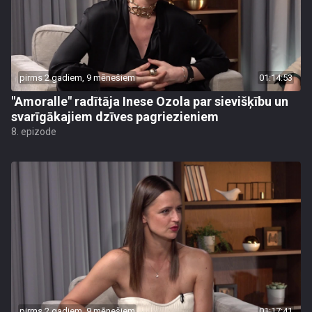
pirms 2 gadiem, 9 mēnešiem
01:14:53
"Amoralle" radītāja Inese Ozola par sievišķību un
svarīgākajiem dzīves pagriezieniem
8. epizode
pirms 2 gadiem, 9 mēnešiem
01:17:41