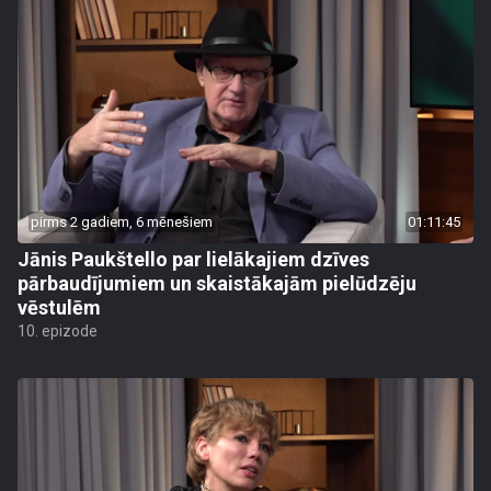
pirms 2 gadiem, 6 mēnešiem
01:11:45
Jānis Paukštello par lielākajiem dzīves
pārbaudījumiem un skaistākajām pielūdzēju
vēstulēm
10. epizode