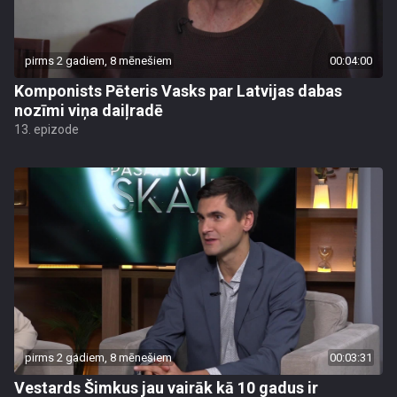
pirms 2 gadiem, 8 mēnešiem
00:04:00
Komponists Pēteris Vasks par Latvijas dabas
nozīmi viņa daiļradē
13. epizode
pirms 2 gadiem, 8 mēnešiem
00:03:31
Vestards Šimkus jau vairāk kā 10 gadus ir