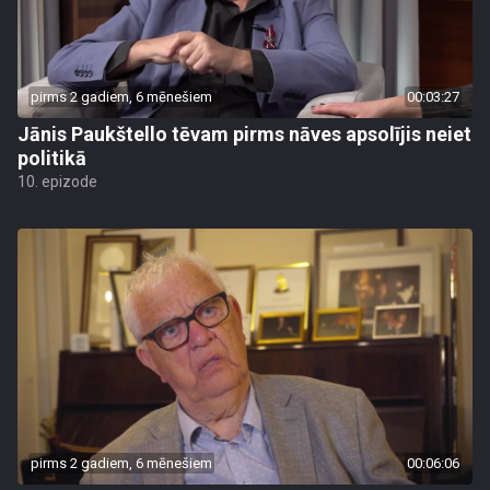
pirms 2 gadiem, 6 mēnešiem
00:03:27
Jānis Paukštello tēvam pirms nāves apsolījis neiet
politikā
10. epizode
pirms 2 gadiem, 6 mēnešiem
00:06:06