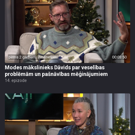
pirms 2 gadiem, 7 mēnešiem
00:03:50
Modes mākslinieks Dāvids par veselības
problēmām un pašnāvības mēģinājumiem
14. epizode