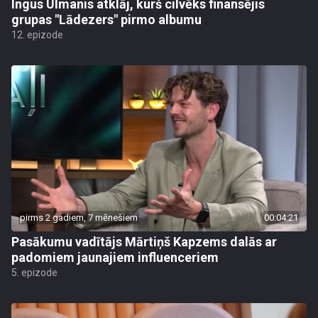
Ingus Ulmanis atklāj, kurš cilvēks finansējis
grupas "Lādezers" pirmo albumu
12. epizode
pirms 2 gadiem, 7 mēnešiem
00:04:21
Pasākumu vadītājs Mārtiņš Kapzems dalās ar
padomiem jaunajiem influenceriem
5. epizode