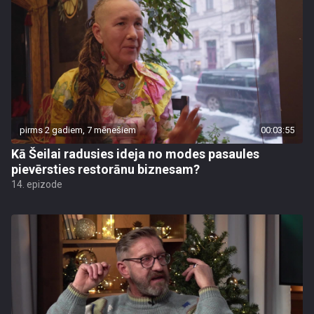
pirms 2 gadiem, 7 mēnešiem
00:03:55
Kā Šeilai radusies ideja no modes pasaules
pievērsties restorānu biznesam?
14. epizode