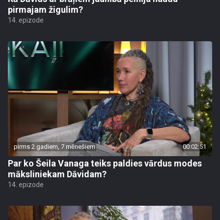
pirmajam žigulim?
14. epizode
pirms 2 gadiem, 7 mēnešiem
00:02:51
Par ko Šeila Vanaga teiks paldies vārdus modes
māksliniekam Dāvidam?
14. epizode