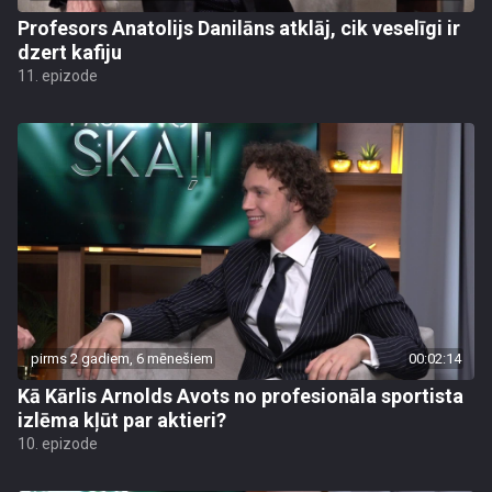
Profesors Anatolijs Danilāns atklāj, cik veselīgi ir
dzert kafiju
11. epizode
pirms 2 gadiem, 6 mēnešiem
00:02:14
Kā Kārlis Arnolds Avots no profesionāla sportista
izlēma kļūt par aktieri?
10. epizode