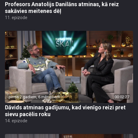
Profesors Anatolijs Danilāns atminas, kā reiz
sakāvies meitenes dēļ
11. epizode
pirms 2 gadiem, 6 mēnešiem
00:02:27
Dāvids atminas gadījumu, kad vienīgo reizi pret
sievu pacēlis roku
14. epizode