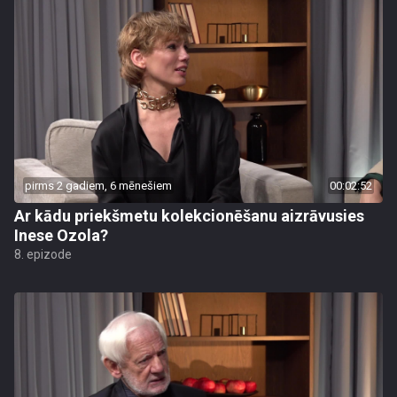
pirms 2 gadiem, 6 mēnešiem
00:02:52
Ar kādu priekšmetu kolekcionēšanu aizrāvusies
Inese Ozola?
8. epizode