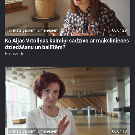
pirms 2 gadiem, 6 mēnešiem
00:04:28
Kā Aijas Vītoliņas kaimiņi sadzīvo ar mākslinieces
dziedāšanu un ballītēm?
6. epizode
pirms 2 gadiem, 6 mēnešiem
00:04:18