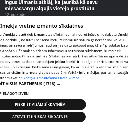
Ingus Ulmanis atklāj, ka jaunībā kā savu
miesassargu algojis vietējo prostitūtu
12. epizode
 tīmekļa vietne izmanto sīkdatnes
 tīmekļa vietnē tiek izmantotas sīkdatnes, lai nodrošinātu un uzlabotu tīmek
nes darbību., nosūtītu personalizētu reklāmu un satura ģenerēšanai, veiktu
āmas un satura mērījumus, auditorijas datu apkopošanu, kā arī produktu izst
zlabošanu. Zemāk sniedzam informāciju par visām sīkdatnēm, kuras tiek
ntotas mūsu tīmekļa vietnēs. Sīkdatnes var atšķirties atkarībā no apmeklētā
rneta vietnes sadaļas. Lietotājam jebkurā brīdī ir iespēja piekrist, atteikties va
īt savu piekrišanu. Piekrišanas sniegšana, kā arī tās atsaukšana vai mainīša
ecas uz visām interneta vietnes sadaļām. Vairāk informācijas par izmantotaj
atnēm skatīt
sīkdatņu izmantošanas noteikumos.
ĪT VISUS PARTNERUS
(1718) →
pirms 2 gadiem, 8 mēnešiem
00:04:42
PIELĀGOT IZVĒLI
Ar ko Ingus Ulmanis nodarbojas, kad viņam apnīk
strādāt ar mūziku?
PIEKRIST VISĀM SĪKDATNĒM
12. epizode
ATSTĀT TEHNISKĀS SĪKDATNES