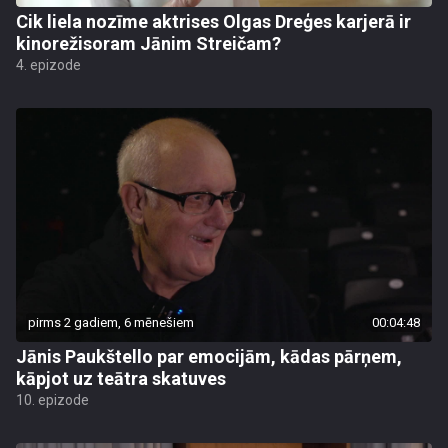
Cik liela nozīme aktrises Olgas Dreģes karjerā ir
kinorežisoram Jānim Streičam?
4. epizode
pirms 2 gadiem, 6 mēnešiem
00:04:48
Jānis Paukštello par emocijām, kādas pārņem,
kāpjot uz teātra skatuves
10. epizode