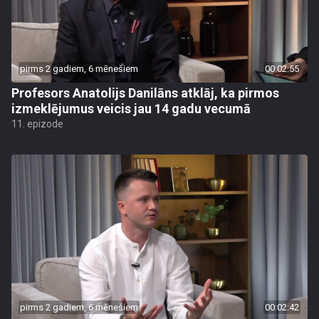
pirms 2 gadiem, 6 mēnešiem
00:02:55
Profesors Anatolijs Danilāns atklāj, ka pirmos
izmeklējumus veicis jau 14 gadu vecumā
11. epizode
pirms 2 gadiem, 6 mēnešiem
00:02:42