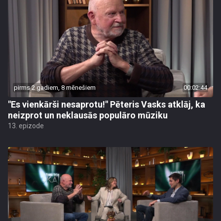
pirms 2 gadiem, 8 mēnešiem
00:02:44
"Es vienkārši nesaprotu!" Pēteris Vasks atklāj, ka
neizprot un neklausās populāro mūziku
13. epizode