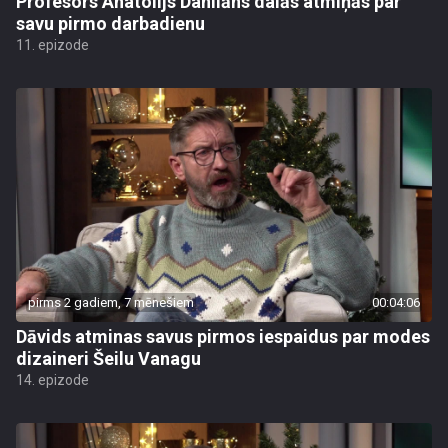
Profesors Anatolijs Danilāns dalās atmiņās par
savu pirmo darbadienu
11. epizode
pirms 2 gadiem, 7 mēnešiem
00:04:06
Dāvids atminas savus pirmos iespaidus par modes
dizaineri Šeilu Vanagu
14. epizode