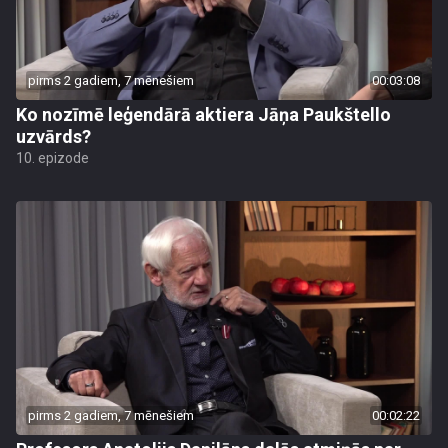
pirms 2 gadiem, 7 mēnešiem
00:03:08
Ko nozīmē leģendārā aktiera Jāņa Paukštello
uzvārds?
10. epizode
pirms 2 gadiem, 7 mēnešiem
00:02:22