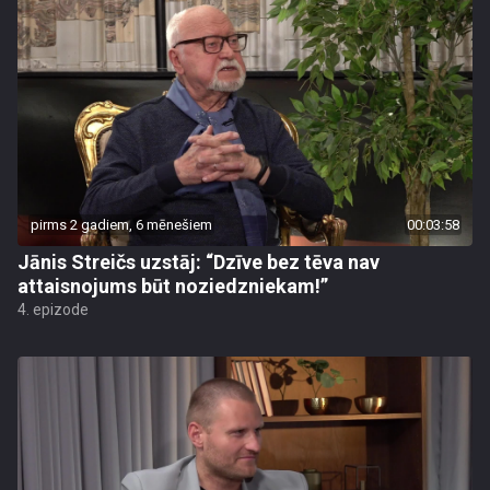
pirms 2 gadiem, 6 mēnešiem
00:03:58
Jānis Streičs uzstāj: “Dzīve bez tēva nav
attaisnojums būt noziedzniekam!”
4. epizode