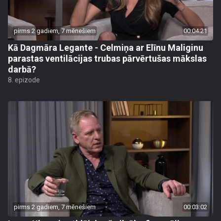
pirms 2 gadiem, 7 mēnešiem
00:04:21
Kā Dagmāra Legante - Celmiņa ar Elīnu Maliginu
parastas ventilācijas trubas pārvērtušas mākslas
darbā?
8. epizode
pirms 2 gadiem, 7 mēnešiem
00:03:02