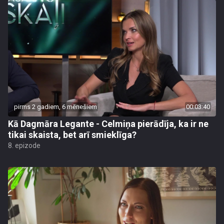
pirms 2 gadiem, 6 mēnešiem
00:03:40
Kā Dagmāra Legante - Celmiņa pierādīja, ka ir ne
tikai skaista, bet arī smieklīga?
8. epizode