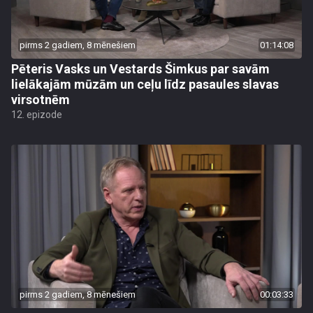
pirms 2 gadiem, 8 mēnešiem
01:14:08
Pēteris Vasks un Vestards Šimkus par savām
lielākajām mūzām un ceļu līdz pasaules slavas
virsotnēm
12. epizode
pirms 2 gadiem, 8 mēnešiem
00:03:33