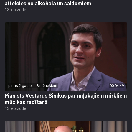
atteicies no alkohola un saldumiem
13. epizode
pirms 2 gadiem, 8 mēnešiem
00:04:49
Pianists Vestards Šimkus par mīļākajiem mirkļiem
mūzikas radīšanā
13. epizode