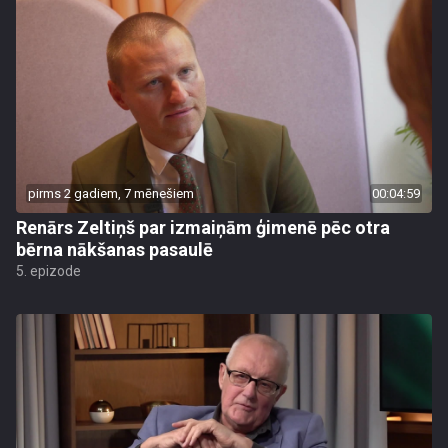
pirms 2 gadiem, 7 mēnešiem
00:04:59
Renārs Zeltiņš par izmaiņām ģimenē pēc otra
bērna nākšanas pasaulē
5. epizode