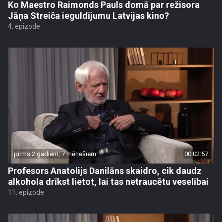
Ko Maestro Raimonds Pauls domā par režisora
Jāņa Streiča ieguldījumu Latvijas kino?
4. epizode
pirms 2 gadiem, 7 mēnešiem
00:02:57
Profesors Anatolijs Danilāns skaidro, cik daudz
alkohola drīkst lietot, lai tas netraucētu veselībai
11. epizode