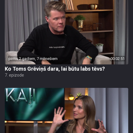
pirms 2 gadiem, 7 mēnešiem
00:02:51
Ko Toms Grēviņš dara, lai būtu labs tēvs?
7. epizode