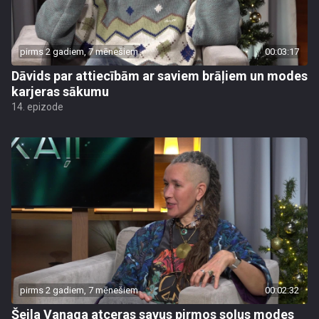
pirms 2 gadiem, 7 mēnešiem
00:03:17
Dāvids par attiecībām ar saviem brāļiem un modes
karjeras sākumu
14. epizode
pirms 2 gadiem, 7 mēnešiem
00:02:32
Šeila Vanaga atceras savus pirmos soļus modes