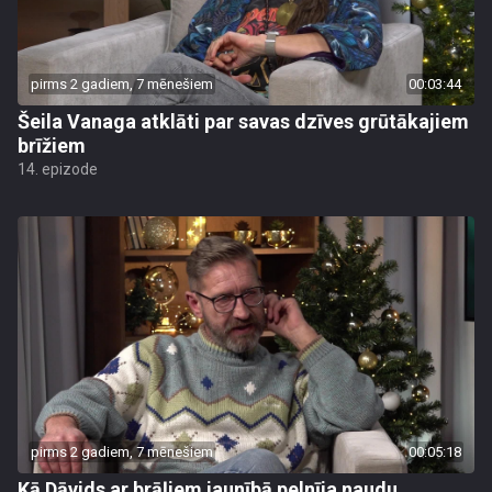
pirms 2 gadiem, 7 mēnešiem
00:03:44
Šeila Vanaga atklāti par savas dzīves grūtākajiem
brīžiem
14. epizode
pirms 2 gadiem, 7 mēnešiem
00:05:18
Kā Dāvids ar brāļiem jaunībā pelnīja naudu