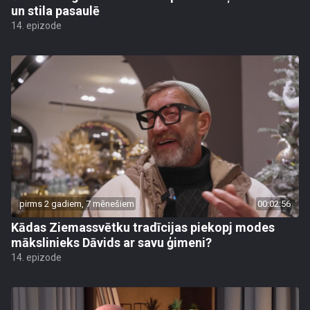
un stila pasaulē
14. epizode
pirms 2 gadiem, 7 mēnešiem
00:02:56
Kādas Ziemassvētku tradīcijas piekopj modes
mākslinieks Dāvids ar savu ģimeni?
14. epizode