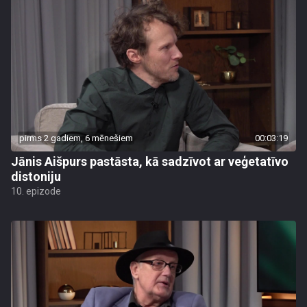
pirms 2 gadiem, 6 mēnešiem
00:03:19
Jānis Aišpurs pastāsta, kā sadzīvot ar veģetatīvo
distoniju
10. epizode