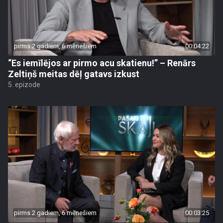
pirms 2 gadiem, 6 mēnešiem
00:04:22
“Es iemīlējos ar pirmo acu skatienu!” – Renārs
Zeltiņš meitas dēļ gatavs izkust
5. epizode
pirms 2 gadiem, 6 mēnešiem
00:03:25