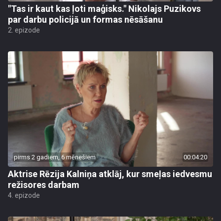
"Tas ir kaut kas ļoti maģisks." Nikolajs Puzikovs
par darbu policijā un formas nēsāšanu
2. epizode
pirms 2 gadiem, 6 mēnešiem
00:04:20
Aktrise Rēzija Kalniņa atklāj, kur smeļas iedvesmu
režisores darbam
4. epizode