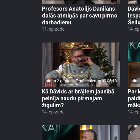
Profesors Anatolijs Danilāns
Dāvi
dalās atmiņās par savu pirmo
iesp
darbadienu
Šeil
11. epizode
14. e
pirms 2 gadiem, 7 mēnešiem
00:05:18
pirm
Kā Dāvids ar brāļiem jaunībā
Par 
pelnīja naudu pirmajam
pald
žigulim?
māks
14. epizode
14. e