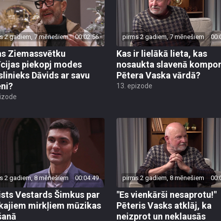
s 2 gadiem, 7 mēnešiem
00:02:56
pirms 2 gadiem, 7 mēnešiem
00:
s Ziemassvētku
Kas ir lielākā lieta, kas
īcijas piekopj modes
nosaukta slavenā kompon
linieks Dāvids ar savu
Pētera Vaska vārdā?
ni?
13. epizode
pizode
s 2 gadiem, 8 mēnešiem
00:04:49
pirms 2 gadiem, 8 mēnešiem
00:
ists Vestards Šimkus par
"Es vienkārši nesaprotu!"
kajiem mirkļiem mūzikas
Pēteris Vasks atklāj, ka
šanā
neizprot un neklausās