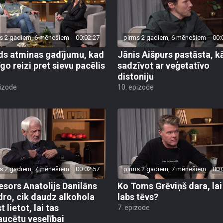
s 2 gadiem, 6 mēnešiem
00:02:27
pirms 2 gadiem, 6 mēnešiem
00:
ds atminas gadījumu, kad
Jānis Aišpurs pastāsta, k
īgo reizi pret sievu pacēlis
sadzīvot ar veģetatīvo
distoniju
pizode
10. epizode
s 2 gadiem, 7 mēnešiem
00:02:57
pirms 2 gadiem, 7 mēnešiem
00:
esors Anatolijs Danilāns
Ko Toms Grēviņš dara, lai
dro, cik daudz alkohola
labs tēvs?
t lietot, lai tas
7. epizode
aucētu veselībai