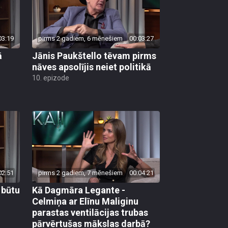
03:19
pirms 2 gadiem, 6 mēnešiem
00:03:27
ā
Jānis Paukštello tēvam pirms
nāves apsolījis neiet politikā
10. epizode
02:51
pirms 2 gadiem, 7 mēnešiem
00:04:21
 būtu
Kā Dagmāra Legante -
Celmiņa ar Elīnu Maliginu
parastas ventilācijas trubas
pārvērtušas mākslas darbā?