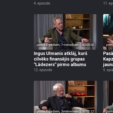
4. epizode
11. e
pirms 2 gadiem, 7 mēnešiem
00:03:02
pirm
Ingus Ulmanis atklāj, kurš
Pasā
cilvēks finansējis grupas
Kapz
"Lādezers" pirmo albumu
jaun
12. epizode
5. epi
pirms 2 gadiem, 7 mēnešiem
00:02:22
pirm