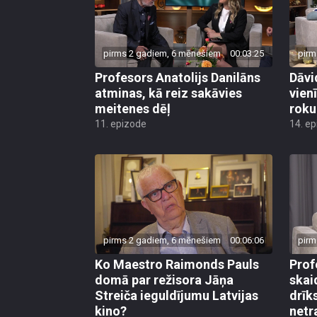
pirms 2 gadiem, 6 mēnešiem
00:03:25
pirm
Profesors Anatolijs Danilāns
Dāvi
atminas, kā reiz sakāvies
vien
meitenes dēļ
roku
11. epizode
14. e
pirms 2 gadiem, 6 mēnešiem
00:06:06
pirm
Ko Maestro Raimonds Pauls
Prof
domā par režisora Jāņa
skai
Streiča ieguldījumu Latvijas
drīks
kino?
netr