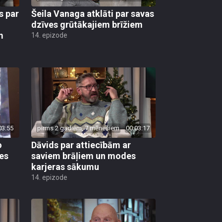
s par
Šeila Vanaga atklāti par savas
dzīves grūtākajiem brīžiem
m
14. epizode
03:55
pirms 2 gadiem, 7 mēnešiem
00:03:17
o
Dāvids par attiecībām ar
es
saviem brāļiem un modes
karjeras sākumu
14. epizode