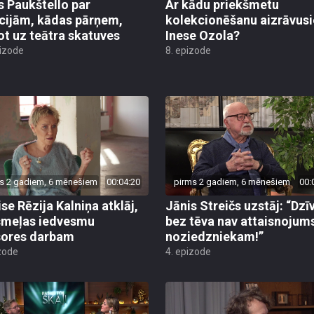
s Paukštello par
Ar kādu priekšmetu
ijām, kādas pārņem,
kolekcionēšanu aizrāvusi
ot uz teātra skatuves
Inese Ozola?
pizode
8. epizode
s 2 gadiem, 6 mēnešiem
00:04:20
pirms 2 gadiem, 6 mēnešiem
00:
ise Rēzija Kalniņa atklāj,
Jānis Streičs uzstāj: “Dzī
smeļas iedvesmu
bez tēva nav attaisnojum
sores darbam
noziedzniekam!”
zode
4. epizode