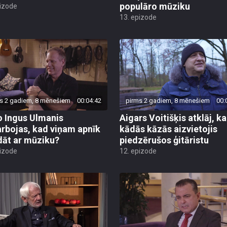
populāro mūziku
pizode
13. epizode
s 2 gadiem, 8 mēnešiem
00:04:42
pirms 2 gadiem, 8 mēnešiem
00:
o Ingus Ulmanis
Aigars Voitišķis atklāj, ka
rbojas, kad viņam apnīk
kādās kāzās aizvietojis
dāt ar mūziku?
piedzērušos ģitāristu
pizode
12. epizode