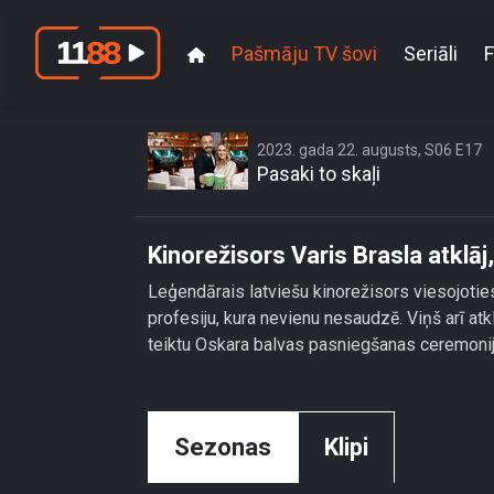
Pašmāju TV šovi
Seriāli
F
Kinorežiso
2023. gada 22. augusts, S06 E17
Pasaki to skaļi
Kinorežisors Varis Brasla atklāj,
Leģendārais latviešu kinorežisors viesojotie
profesiju, kura nevienu nesaudzē. Viņš arī at
teiktu Oskara balvas pasniegšanas ceremoni
Sezonas
Klipi