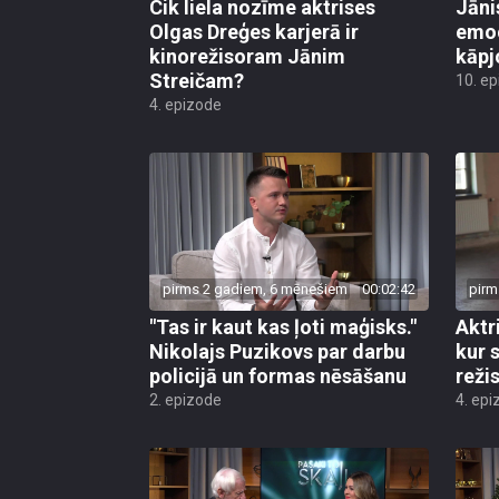
Cik liela nozīme aktrises
Jāni
Olgas Dreģes karjerā ir
emoc
kinorežisoram Jānim
kāpj
Streičam?
10. e
4. epizode
pirms 2 gadiem, 6 mēnešiem
00:02:42
pirm
"Tas ir kaut kas ļoti maģisks."
Aktr
Nikolajs Puzikovs par darbu
kur 
policijā un formas nēsāšanu
reži
2. epizode
4. epi