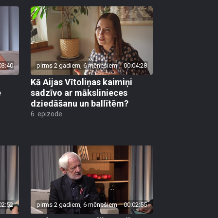
03:40
pirms 2 gadiem, 6 mēnešiem
00:04:28
Kā Aijas Vītoliņas kaimiņi
e
sadzīvo ar mākslinieces
dziedāšanu un ballītēm?
6. epizode
02:52
pirms 2 gadiem, 6 mēnešiem
00:02:55