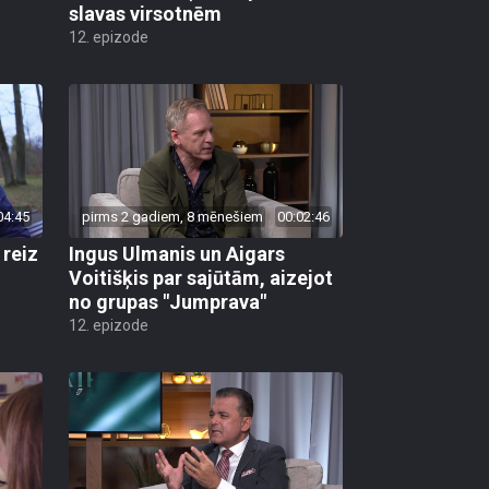
slavas virsotnēm
12. epizode
04:45
pirms 2 gadiem, 8 mēnešiem
00:02:46
 reiz
Ingus Ulmanis un Aigars
Voitišķis par sajūtām, aizejot
no grupas "Jumprava"
12. epizode