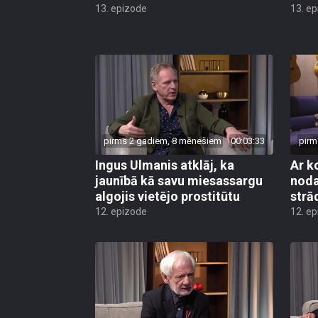
13. epizode
13. e
pirms 2 gadiem, 8 mēnešiem
00:03:33
pirm
Ingus Ulmanis atklāj, ka
Ar k
jaunībā kā savu miesassargu
noda
algojis vietējo prostitūtu
strā
12. epizode
12. e