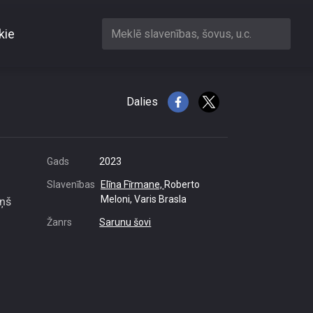
kie
Meklē slavenības, šovus, u.c.
a profesija
Dalies
Gads
2023
Slavenības
Elīna Fīrmane,
Roberto
Meloni, Varis Brasla
iņš
Žanrs
Sarunu šovi