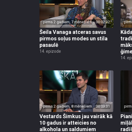
pirms 2 gadiem, 7 mēnešiem
00:02:32
pirm
Šeila Vanaga atceras savus
Kāda
pirmos soļus modes un stila
trad
pasaulē
māks
ģime
14. epizode
14. e
pirms 2 gadiem, 8 mēnešiem
00:03:31
pirm
Vestards Šimkus jau vairāk kā
Pian
10 gadus ir atteicies no
mīļā
alkohola un saldumiem
radī