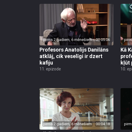
pirms 2 gadiem, 6 mēnešiem
00:05:06
pirm
Profesors Anatolijs Danilāns
Kā K
atklāj, cik veselīgi ir dzert
prof
kafiju
kļūt 
11. epizode
10. e
pirms 2 gadiem, 6 mēnešiem
00:04:18
pirm