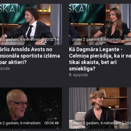
s 2 gadiem, 6 mēnešiem
00:02:14
pirms 2 gadiem, 6 mēnešiem
00:
ārlis Arnolds Avots no
Kā Dagmāra Legante -
esionāla sportista izlēma
Celmiņa pierādīja, ka ir n
par aktieri?
tikai skaista, bet arī
smieklīga?
pizode
8. epizode
s 2 gadiem, 6 mēnešiem
00:04:48
pirms 2 gadiem, 6 mēnešiem
00: