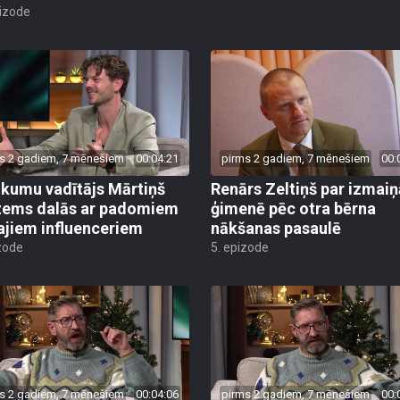
pizode
s 2 gadiem, 7 mēnešiem
00:04:21
pirms 2 gadiem, 7 mēnešiem
00:
kumu vadītājs Mārtiņš
Renārs Zeltiņš par izmai
ems dalās ar padomiem
ģimenē pēc otra bērna
ajiem influenceriem
nākšanas pasaulē
zode
5. epizode
s 2 gadiem, 7 mēnešiem
00:04:06
pirms 2 gadiem, 7 mēnešiem
00: