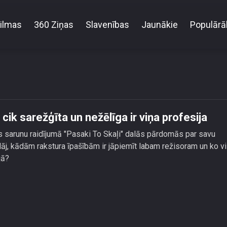
ilmas
360 Ziņas
Slavenības
Jaunākie
Populārā
rs Varis Brasla atklāj, cik sarežģīta un nežēlīga ir viņ
 cik sarežģīta un nežēlīga ir viņa profesija
s sarunu raidījumā "Pasaki To Skaļi" dalās pārdomās par savu
klāj, kādām rakstura īpašībām ir jāpiemīt labam režisoram un ko v
jā?