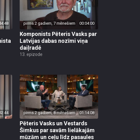
04:48
pirms 2 gadiem, 7 mēnešiem
00:04:00
Komponists Pēteris Vasks par
ista
Latvijas dabas nozīmi viņa
daiļradē
13. epizode
02:44
pirms 2 gadiem, 8 mēnešiem
01:14:08
Pēteris Vasks un Vestards
Šimkus par savām lielākajām
mūzām un ceļu līdz pasaules