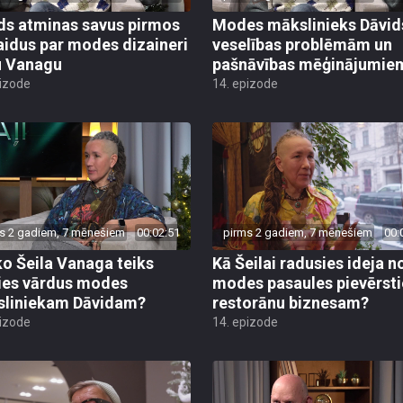
ds atminas savus pirmos
Modes mākslinieks Dāvid
aidus par modes dizaineri
veselības problēmām un
u Vanagu
pašnāvības mēģinājumie
pizode
14. epizode
s 2 gadiem, 7 mēnešiem
00:02:51
pirms 2 gadiem, 7 mēnešiem
00:
ko Šeila Vanaga teiks
Kā Šeilai radusies ideja n
ies vārdus modes
modes pasaules pievērsti
liniekam Dāvidam?
restorānu biznesam?
pizode
14. epizode