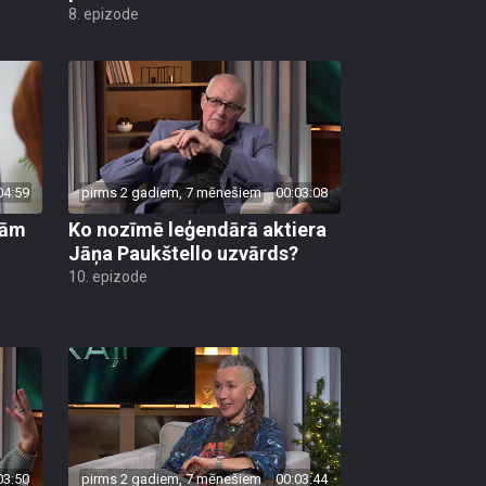
8. epizode
04:59
pirms 2 gadiem, 7 mēnešiem
00:03:08
ņām
Ko nozīmē leģendārā aktiera
Jāņa Paukštello uzvārds?
10. epizode
03:50
pirms 2 gadiem, 7 mēnešiem
00:03:44