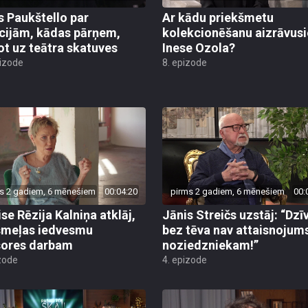
s Paukštello par
Ar kādu priekšmetu
ijām, kādas pārņem,
kolekcionēšanu aizrāvusi
ot uz teātra skatuves
Inese Ozola?
pizode
8. epizode
s 2 gadiem, 6 mēnešiem
00:04:20
pirms 2 gadiem, 6 mēnešiem
00:
ise Rēzija Kalniņa atklāj,
Jānis Streičs uzstāj: “Dzī
smeļas iedvesmu
bez tēva nav attaisnojum
sores darbam
noziedzniekam!”
zode
4. epizode