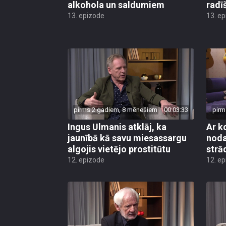
alkohola un saldumiem
radī
13. epizode
13. e
pirms 2 gadiem, 8 mēnešiem
00:03:33
pirm
Ingus Ulmanis atklāj, ka
Ar k
jaunībā kā savu miesassargu
noda
algojis vietējo prostitūtu
strā
12. epizode
12. e