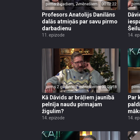
pirms 2 gadiem, 7 mēnešiem
00:02:22
pirm
Profesors Anatolijs Danilāns
Dāvi
dalās atmiņās par savu pirmo
iesp
darbadienu
Šeil
11. epizode
14. e
pirms 2 gadiem, 7 mēnešiem
00:05:18
pirm
Kā Dāvids ar brāļiem jaunībā
Par 
pelnīja naudu pirmajam
pald
žigulim?
māks
14. epizode
14. e