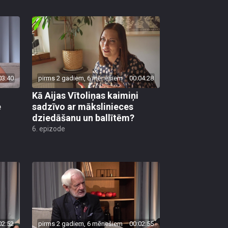
03:40
pirms 2 gadiem, 6 mēnešiem
00:04:28
Kā Aijas Vītoliņas kaimiņi
e
sadzīvo ar mākslinieces
dziedāšanu un ballītēm?
6. epizode
02:52
pirms 2 gadiem, 6 mēnešiem
00:02:55