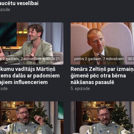
aucētu veselībai
pizode
s 2 gadiem, 7 mēnešiem
00:04:21
pirms 2 gadiem, 7 mēnešiem
00:
kumu vadītājs Mārtiņš
Renārs Zeltiņš par izmai
ems dalās ar padomiem
ģimenē pēc otra bērna
ajiem influenceriem
nākšanas pasaulē
zode
5. epizode