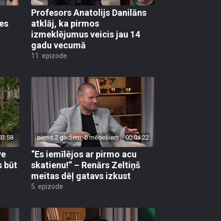
Profesors Anatolijs Danilāns
es
atklāj, ka pirmos
izmeklējumus veicis jau 14
gadu vecumā
11. epizode
03:58
pirms 2 gadiem, 6 mēnešiem
00:04:22
ve
“Es iemīlējos ar pirmo acu
s būt
skatienu!” – Renārs Zeltiņš
meitas dēļ gatavs izkust
5. epizode