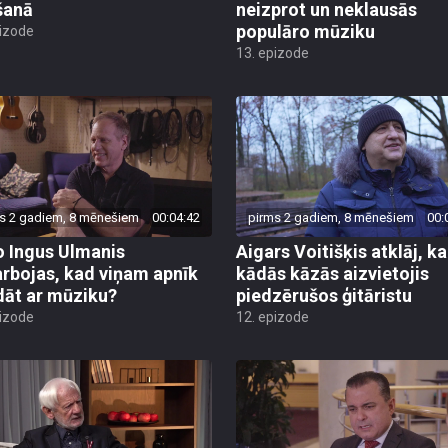
šanā
neizprot un neklausās
populāro mūziku
pizode
13. epizode
s 2 gadiem, 8 mēnešiem
00:04:42
pirms 2 gadiem, 8 mēnešiem
00:
o Ingus Ulmanis
Aigars Voitišķis atklāj, ka
rbojas, kad viņam apnīk
kādās kāzās aizvietojis
dāt ar mūziku?
piedzērušos ģitāristu
pizode
12. epizode