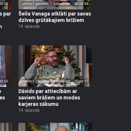
03:50
pirms 2 gadiem, 7 mēnešiem
00:03:44
s par
Šeila Vanaga atklāti par savas
dzīves grūtākajiem brīžiem
m
14. epizode
03:55
pirms 2 gadiem, 7 mēnešiem
00:03:17
o
Dāvids par attiecībām ar
es
saviem brāļiem un modes
karjeras sākumu
14. epizode