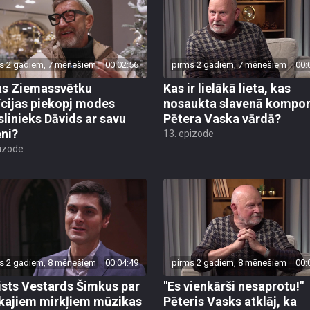
s 2 gadiem, 7 mēnešiem
00:02:56
pirms 2 gadiem, 7 mēnešiem
00:
s Ziemassvētku
Kas ir lielākā lieta, kas
īcijas piekopj modes
nosaukta slavenā kompon
linieks Dāvids ar savu
Pētera Vaska vārdā?
ni?
13. epizode
pizode
s 2 gadiem, 8 mēnešiem
00:04:49
pirms 2 gadiem, 8 mēnešiem
00:
ists Vestards Šimkus par
"Es vienkārši nesaprotu!"
kajiem mirkļiem mūzikas
Pēteris Vasks atklāj, ka