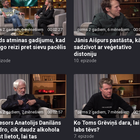
s 2 gadiem, 6 mēnešiem
00:02:27
pirms 2 gadiem, 6 mēnešiem
00:
ds atminas gadījumu, kad
Jānis Aišpurs pastāsta, k
īgo reizi pret sievu pacēlis
sadzīvot ar veģetatīvo
distoniju
pizode
10. epizode
s 2 gadiem, 7 mēnešiem
00:02:57
pirms 2 gadiem, 7 mēnešiem
00:
esors Anatolijs Danilāns
Ko Toms Grēviņš dara, lai
dro, cik daudz alkohola
labs tēvs?
t lietot, lai tas
7. epizode