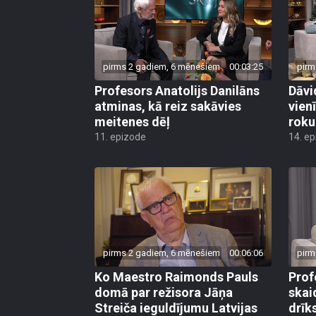
pirms 2 gadiem, 6 mēnešiem
00:03:25
pirm
Profesors Anatolijs Danilāns
Dāvi
atminas, kā reiz sakāvies
vien
meitenes dēļ
roku
11. epizode
14. e
pirms 2 gadiem, 6 mēnešiem
00:06:06
pirm
Ko Maestro Raimonds Pauls
Prof
domā par režisora Jāņa
skai
Streiča ieguldījumu Latvijas
drīks