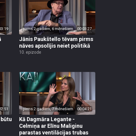
03:19
pirms 2 gadiem, 6 mēnešiem
00:03:27
ā
Jānis Paukštello tēvam pirms
nāves apsolījis neiet politikā
10. epizode
02:51
pirms 2 gadiem, 7 mēnešiem
00:04:21
 būtu
Kā Dagmāra Legante -
Celmiņa ar Elīnu Maliginu
parastas ventilācijas trubas