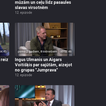
mūzām un ceļu līdz pasaules
slavas virsotnēm
12. epizode
04:45
pirms 2 gadiem, 8 mēnešiem
00:02:46
 reiz
Ingus Ulmanis un Aigars
Voitišķis par sajūtām, aizejot
no grupas "Jumprava"
12. epizode