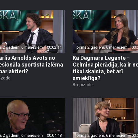
s 2 gadiem, 6 mēnešiem
00:02:14
pirms 2 gadiem, 6 mēnešiem
00:
ārlis Arnolds Avots no
Kā Dagmāra Legante -
esionāla sportista izlēma
Celmiņa pierādīja, ka ir n
par aktieri?
tikai skaista, bet arī
smieklīga?
pizode
8. epizode
s 2 gadiem, 6 mēnešiem
00:04:48
pirms 2 gadiem, 6 mēnešiem
00: