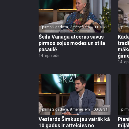
pirms 2 gadiem, 7 mēnešiem
00:02:32
pirm
Šeila Vanaga atceras savus
Kāda
pirmos soļus modes un stila
trad
pasaulē
māks
ģime
14. epizode
14. e
pirms 2 gadiem, 8 mēnešiem
00:03:31
pirm
Vestards Šimkus jau vairāk kā
Pian
10 gadus ir atteicies no
mīļā