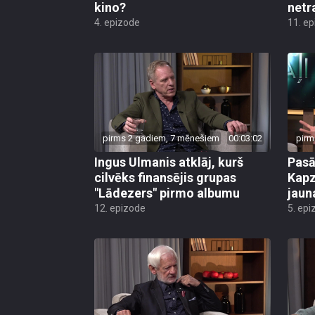
kino?
netr
4. epizode
11. e
pirms 2 gadiem, 7 mēnešiem
00:03:02
pirm
Ingus Ulmanis atklāj, kurš
Pasā
cilvēks finansējis grupas
Kapz
"Lādezers" pirmo albumu
jaun
12. epizode
5. epi