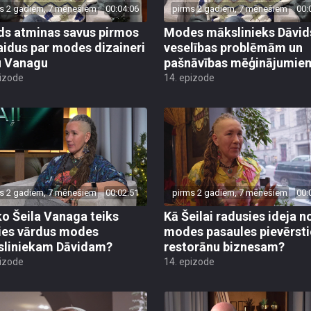
s 2 gadiem, 7 mēnešiem
00:04:06
pirms 2 gadiem, 7 mēnešiem
00:
ds atminas savus pirmos
Modes mākslinieks Dāvid
aidus par modes dizaineri
veselības problēmām un
u Vanagu
pašnāvības mēģinājumie
pizode
14. epizode
s 2 gadiem, 7 mēnešiem
00:02:51
pirms 2 gadiem, 7 mēnešiem
00:
ko Šeila Vanaga teiks
Kā Šeilai radusies ideja n
ies vārdus modes
modes pasaules pievērsti
liniekam Dāvidam?
restorānu biznesam?
pizode
14. epizode