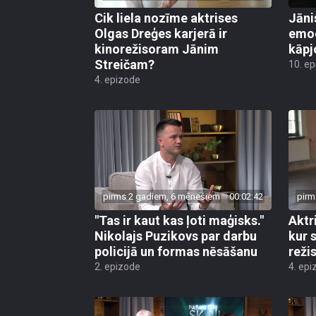
Cik liela nozīme aktrises
Jāni
Olgas Dreģes karjerā ir
emoc
kinorežisoram Jānim
kāpj
Streičam?
10. e
4. epizode
pirms 2 gadiem, 6 mēnešiem
00:02:42
pirm
"Tas ir kaut kas ļoti maģisks."
Aktr
Nikolajs Puzikovs par darbu
kur 
policijā un formas nēsāšanu
reži
2. epizode
4. epi