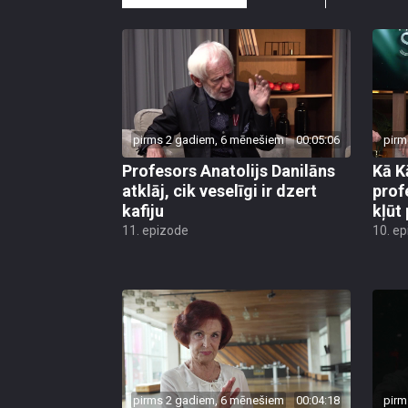
pirms 2 gadiem, 6 mēnešiem
00:05:06
pirm
Profesors Anatolijs Danilāns
Kā K
atklāj, cik veselīgi ir dzert
prof
kafiju
kļūt 
11. epizode
10. e
pirms 2 gadiem, 6 mēnešiem
00:04:18
pirm