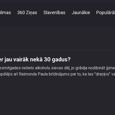
ilmas
360 Ziņas
Slavenības
Jaunākie
Populārā
ēc Viktors Lapčenoks nedzer jau vairāk nekā 30 ga
r jau vairāk nekā 30 gadus?
smitgades nelieto alkoholu sievas dēļ, jo gribēja nodibināt ģime
ēlējis arī Raimonda Paula brīdinājums par to, ka tas "draņķis" var