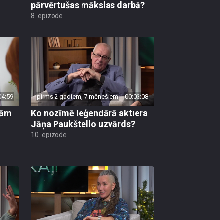
pārvērtušas mākslas darbā?
8. epizode
04:59
pirms 2 gadiem, 7 mēnešiem
00:03:08
ņām
Ko nozīmē leģendārā aktiera
Jāņa Paukštello uzvārds?
10. epizode