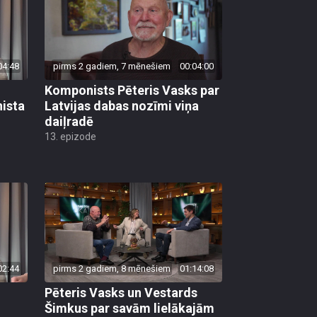
04:48
pirms 2 gadiem, 7 mēnešiem
00:04:00
Komponists Pēteris Vasks par
ista
Latvijas dabas nozīmi viņa
daiļradē
13. epizode
02:44
pirms 2 gadiem, 8 mēnešiem
01:14:08
Pēteris Vasks un Vestards
Šimkus par savām lielākajām