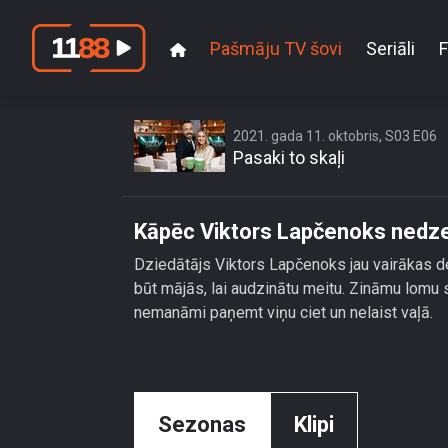
Pašmāju TV šovi
Seriāli
F
Kāp
2021. gada 11. oktobris, S03 E06
Pasaki to skaļi
Kāpēc Viktors Lapčenoks nedze
Dziedātājs Viktors Lapčenoks jau vairākas de
būt mājās, lai audzinātu meitu. Zināmu lomu sp
nemanāmi paņemt viņu ciet un nelaist vaļā.
Sezonas
Klipi