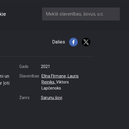
kie
Meklē slavenības, šovus, u.c.
dus?
Dalies
Gads
2021
ni un
Slavenības
Elīna Fīrmane,
Lauris
Reiniks,
Viktors
 ļoti
Lapčenoks
Žanrs
Sarunu šovi