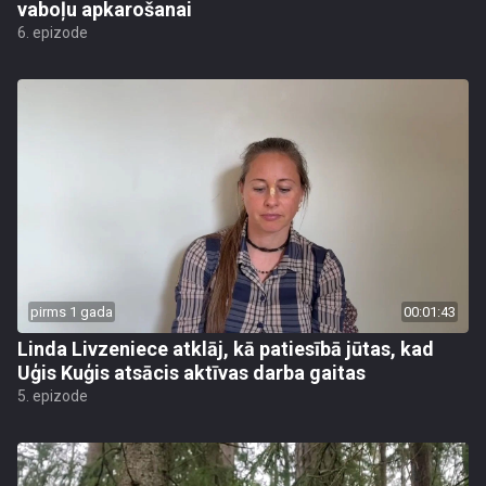
vaboļu apkarošanai
6. epizode
pirms 1 gada
00:01:43
Linda Livzeniece atklāj, kā patiesībā jūtas, kad
Uģis Kuģis atsācis aktīvas darba gaitas
5. epizode