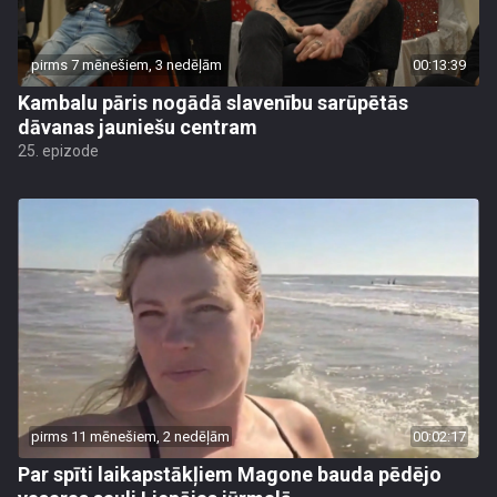
pirms 7 mēnešiem, 3 nedēļām
00:13:39
Kambalu pāris nogādā slavenību sarūpētās
dāvanas jauniešu centram
25. epizode
pirms 11 mēnešiem, 2 nedēļām
00:02:17
Par spīti laikapstākļiem Magone bauda pēdējo