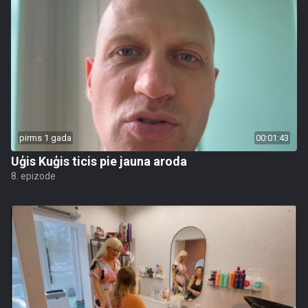
pirms 1 gada
00:01:43
Uģis Kuģis ticis pie jauna aroda
8. epizode