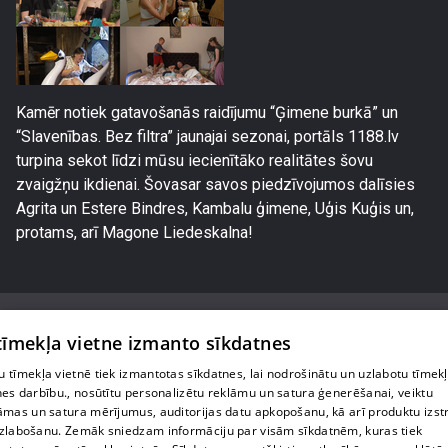
Kamēr notiek gatavošanās raidījumu “Ģimene burkā” un
“Slavenības. Bez filtra” jaunajai sezonai, portāls 1188.lv
turpina sekot līdzi mūsu iecienītāko realitātes šovu
zvaigžņu ikdienai. Šovasar savos piedzīvojumos dalīsies
Agrita un Estere Bindres, Kambalu ģimene, Uģis Kuģis un,
protams, arī Magone Liedeskalna!
 tīmekļa vietne izmanto sīkdatnes
 tīmekļa vietnē tiek izmantotas sīkdatnes, lai nodrošinātu un uzlabotu tīmek
Par mums
nes darbību., nosūtītu personalizētu reklāmu un satura ģenerēšanai, veiktu
āmas un satura mērījumus, auditorijas datu apkopošanu, kā arī produktu izst
Privātuma politika
zlabošanu. Zemāk sniedzam informāciju par visām sīkdatnēm, kuras tiek