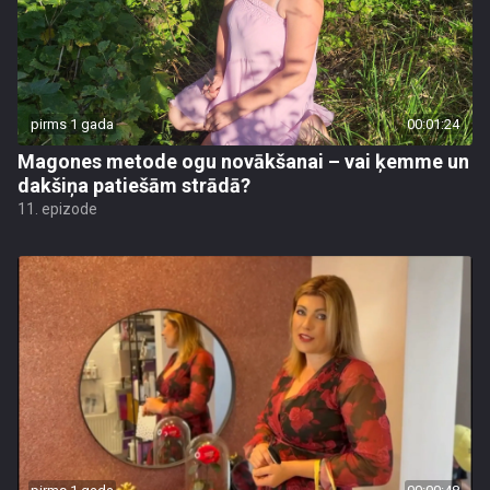
pirms 1 gada
00:01:24
Magones metode ogu novākšanai – vai ķemme un
dakšiņa patiešām strādā?
11. epizode