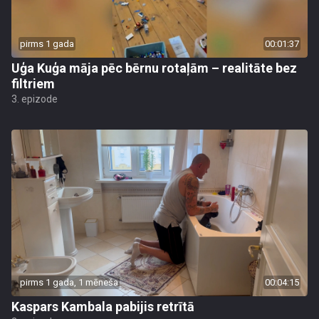
pirms 1 gada
00:01:37
Uģa Kuģa māja pēc bērnu rotaļām – realitāte bez
filtriem
3. epizode
pirms 1 gada, 1 mēneša
00:04:15
Kaspars Kambala pabijis retrītā