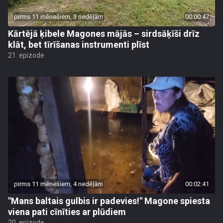
pirms 11 mēnešiem, 3 nedēļām
00:00:47
Kārtējā ķibele Magones mājās – sirdsāķīši drīz
klāt, bet tīrīšanas instrumenti plīst
21. epizode
pirms 11 mēnešiem, 4 nedēļām
00:02:41
"Mans baltais gulbis ir padevies!" Magone spiesta
viena pati cīnīties ar plūdiem
20. epizode