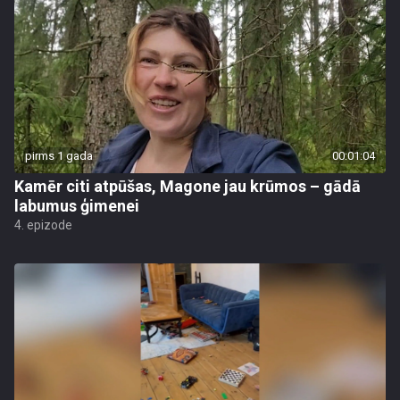
pirms 1 gada
00:01:04
Kamēr citi atpūšas, Magone jau krūmos – gādā
labumus ģimenei
4. epizode