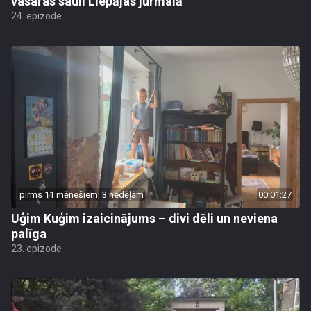
vasaras sauli Liepājas jūrmalā
24. epizode
pirms 11 mēnešiem, 3 nedēļām
00:01:27
Uģim Kuģim izaicinājums – divi dēli un neviena
palīga
23. epizode