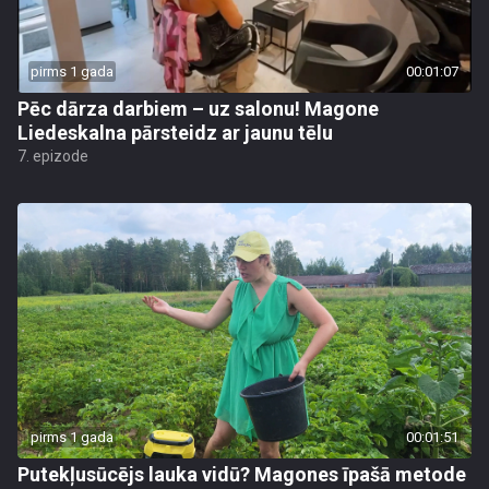
pirms 1 gada
00:01:07
Pēc dārza darbiem – uz salonu! Magone
Liedeskalna pārsteidz ar jaunu tēlu
7. epizode
pirms 1 gada
00:01:51
Putekļusūcējs lauka vidū? Magones īpašā metode