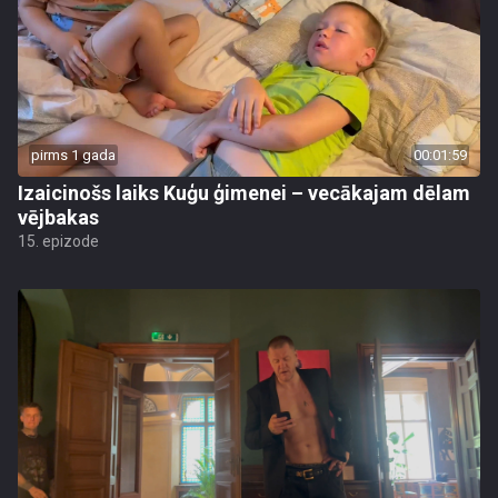
pirms 1 gada
00:01:59
Izaicinošs laiks Kuģu ģimenei – vecākajam dēlam
vējbakas
15. epizode