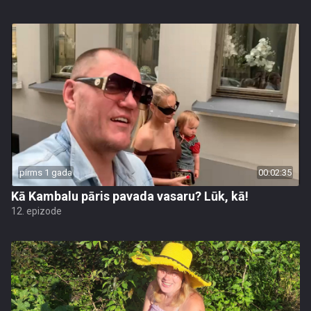
pirms 1 gada
00:02:35
Kā Kambalu pāris pavada vasaru? Lūk, kā!
12. epizode