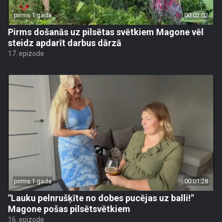
pirms 1 gada
00:02:02
Pirms došanās uz pilsētas svētkiem Magone vēl
steidz apdarīt darbus dārzā
17. epizode
pirms 1 gada
00:01:28
"Lauku pelnrušķīte no dobes pucējas uz balli!"
Magone pošas pilsētsvētkiem
16. epizode