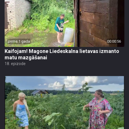
pirms 1 gada
00:00:56
Kaifojam! Magone Liedeskalna lietavas izmanto
matu mazgāšanai
18. epizode