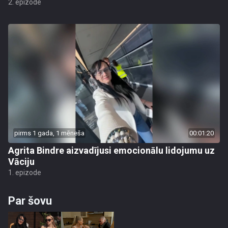
2. epizode
pirms 1 gada, 1 mēneša
00:01:20
Agrita Bindre aizvadījusi emocionālu lidojumu uz
Vāciju
1. epizode
Par šovu