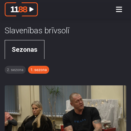
Slavenības brīvsolī
Sezonas
2. sezona
1. sezona