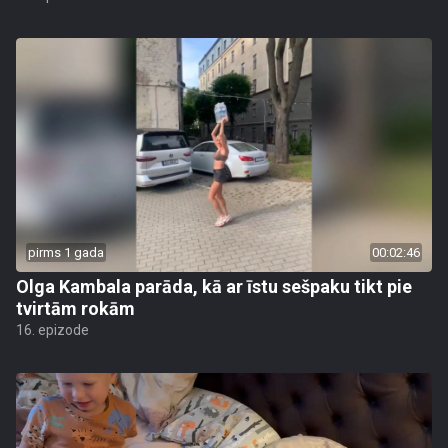
pirms 1 gada
00:02:46
Olga Kambala parāda, kā ar īstu sešpaku tikt pie
tvirtām rokām
16. epizode