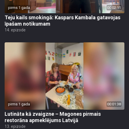
pirms 1 gada
00:02:11
Teju kails smokingā: Kaspars Kambala gatavojas
īpašam notikumam
14. epizode
pirms 1 gada
00:01:38
Lutināta kā zvaigzne – Magones pirmais
restorāna apmeklējums Latvijā
13. epizode