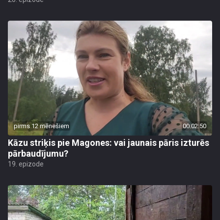
pirms 12 mēnešiem
00:02:50
Kāzu striķis pie Magones: vai jaunais pāris izturēs
pārbaudījumu?
19. epizode