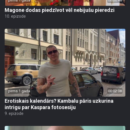
pirms 1 gada
00:00:48
Magone dodas piedzīvot vēl nebijušu pieredzi
10. epizode
pirms 1 gada
00:02:08
Erotiskais kalendārs? Kambalu pāris uzkurina
intrigu par Kaspara fotosesiju
9. epizode