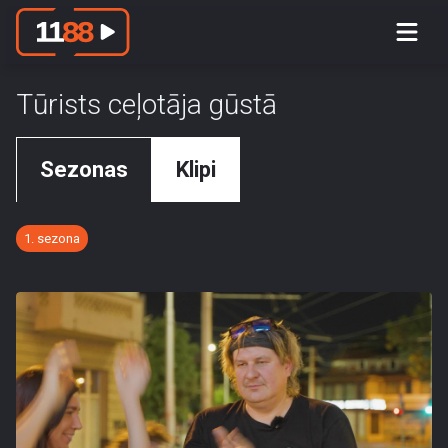
Tūrists ceļotāja gūstā
Sezonas
Klipi
1. sezona