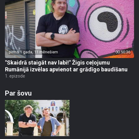
pirms 1 gada, 11 mēnešiem
00:50:36
"Skaidrā staigāt nav labi!" Žigis ceļojumu
Rumānijā izvēlas apvienot ar grādīgo baudīšanu
1. epizode
Par šovu