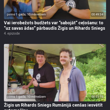
pirms 1 gada, 10 mēnešiem
00:49:34
Vai ierobežots budžets var “sabojāt” ceļošanu: to
“uz savas ādas” pārbaudīs Žigis un Rihards Sniegs
4. epizode
pirms 1 gada, 10 mēnešiem
00:51:15
Žigis un Rihards Sniegs Rumānijā cenšas iesvētīt