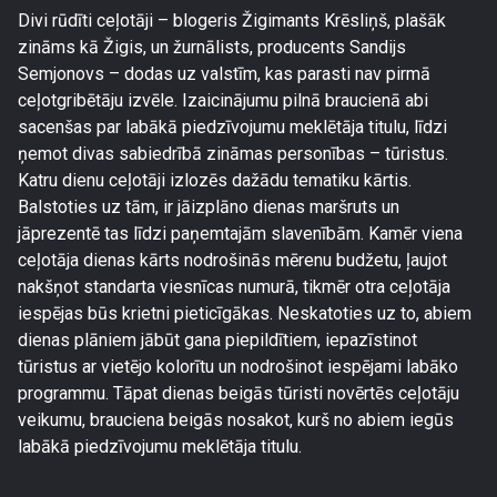
Divi rūdīti ceļotāji – blogeris Žigimants Krēsliņš, plašāk
zināms kā Žigis, un žurnālists, producents Sandijs
Semjonovs – dodas uz valstīm, kas parasti nav pirmā
ceļotgribētāju izvēle. Izaicinājumu pilnā braucienā abi
sacenšas par labākā piedzīvojumu meklētāja titulu, līdzi
ņemot divas sabiedrībā zināmas personības – tūristus.
Katru dienu ceļotāji izlozēs dažādu tematiku kārtis.
Balstoties uz tām, ir jāizplāno dienas maršruts un
jāprezentē tas līdzi paņemtajām slavenībām. Kamēr viena
ceļotāja dienas kārts nodrošinās mērenu budžetu, ļaujot
nakšņot standarta viesnīcas numurā, tikmēr otra ceļotāja
iespējas būs krietni pieticīgākas. Neskatoties uz to, abiem
dienas plāniem jābūt gana piepildītiem, iepazīstinot
tūristus ar vietējo kolorītu un nodrošinot iespējami labāko
programmu. Tāpat dienas beigās tūristi novērtēs ceļotāju
veikumu, brauciena beigās nosakot, kurš no abiem iegūs
labākā piedzīvojumu meklētāja titulu.