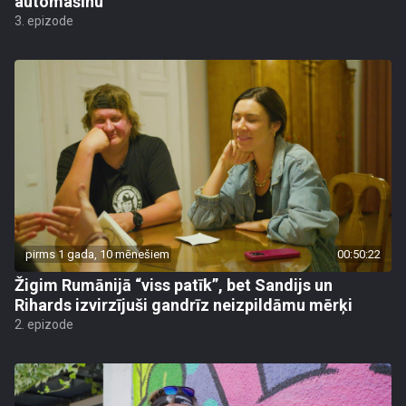
automašīnu
3. epizode
pirms 1 gada, 10 mēnešiem
00:50:22
Žigim Rumānijā “viss patīk”, bet Sandijs un
Rihards izvirzījuši gandrīz neizpildāmu mērķi
2. epizode