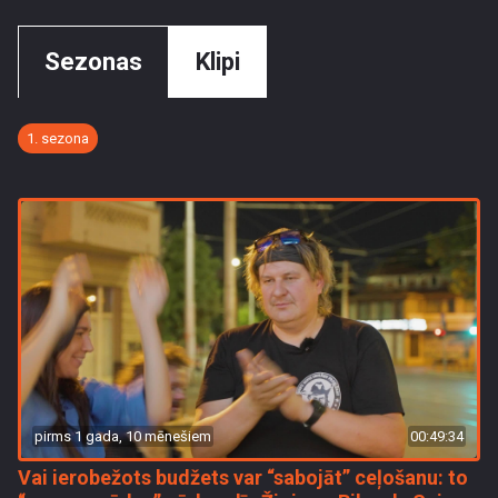
Sezonas
Klipi
1. sezona
pirms 1 gada, 10 mēnešiem
00:49:34
Vai ierobežots budžets var “sabojāt” ceļošanu: to