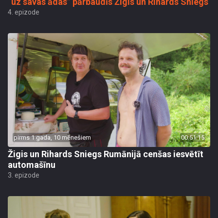
“uz savas ādas” pārbaudīs Žigis un Rihards Sniegs
4. epizode
pirms 1 gada, 10 mēnešiem
00:51:15
Žigis un Rihards Sniegs Rumānijā cenšas iesvētīt
automašīnu
3. epizode