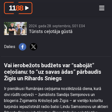
Vai ierobežots budžets var “sabojāt”
ceļošanu: to “uz savas ādas”
pārbaudīs Žigis un Rihards Sniegs
2024. gada 28. septembris, S01 E04
Tūrists ceļotāja gūstā
Dalies
Vai ierobežots budžets var “sabojāt”
ceļošanu: to “uz savas ādas” pārbaudīs
Žigis un Rihards Sniegs
Ir pienākusi Rumānijas ceļojuma noslēdzošā diena, kurā
divi rūdīti ceļveži – žurnālists Sandijs Semjonovs un
blogeris Žigimants Krēsliņš jeb Žigis – ar vietējo kolorītu
turpinās iepazīstināt radio balsi Lindu Samsonovu un aktieri