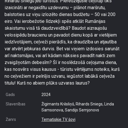
Rihardu Sniegu jeb tūristus. Pieredzējušie ceļotāji tiks
izaicināti ar negaidītu uzdevumu – plānot maršrutu,
balstoties uz viņu izlozēto dienas budžetu – 50 vai 200
eiro. Vai ierobežotie līdzekļi spēs atklāt Rumānijas
skaistumu visā tā daudzveidībā? Baudot aizraujošu
velosipēdu braucienu un pavadot dienu kopā ar vietējiem
iedzīvotājiem, ceļveži pierādīs, ka draudzība un atjautība
var atvērt jebkuras durvis. Bet vai viņiem izdosies sarunāt
arī naktsmājas, vai arī kādam nāksies pavadīt nakti zem
zvaigžņotām debesīm? Šī ir noslēdzošā ceļojuma diena,
kas nosvērs visus kausus - tūristu vērtējums noteiks, kurš
no ceļvežiem ir pelnījis uzvaru, iegūstot labākā ceļveža
titulu! Kurš no abiem plūks uzvaras laurus?
Gads
2024
Slavenības
Žigimants Krēsliņš, Rihards Sniegs, Linda
Samsonova, Sandijs Semjonovs
Žanrs
Tematiskie TV šovi