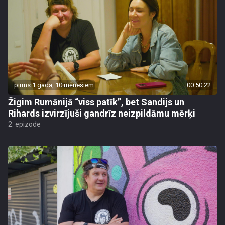
pirms 1 gada, 10 mēnešiem
00:50:22
Žigim Rumānijā “viss patīk”, bet Sandijs un
Rihards izvirzījuši gandrīz neizpildāmu mērķi
2. epizode