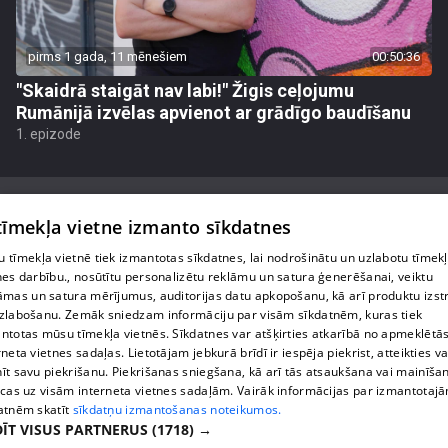
pirms 1 gada, 11 mēnešiem
00:50:36
"Skaidrā staigāt nav labi!" Žigis ceļojumu
Rumānijā izvēlas apvienot ar grādīgo baudīšanu
1. epizode
 tīmekļa vietne izmanto sīkdatnes
 tīmekļa vietnē tiek izmantotas sīkdatnes, lai nodrošinātu un uzlabotu tīmek
Par mums
nes darbību., nosūtītu personalizētu reklāmu un satura ģenerēšanai, veiktu
āmas un satura mērījumus, auditorijas datu apkopošanu, kā arī produktu izst
Privātuma politika
zlabošanu. Zemāk sniedzam informāciju par visām sīkdatnēm, kuras tiek
ntotas mūsu tīmekļa vietnēs. Sīkdatnes var atšķirties atkarībā no apmeklētā
Sīkdatnes
rneta vietnes sadaļas. Lietotājam jebkurā brīdī ir iespēja piekrist, atteikties va
īt savu piekrišanu. Piekrišanas sniegšana, kā arī tās atsaukšana vai mainīša
Lietošanas noteikumi
ecas uz visām interneta vietnes sadaļām. Vairāk informācijas par izmantotaj
atnēm skatīt
sīkdatņu izmantošanas noteikumos.
ĪT VISUS PARTNERUS
(1718) →
1188 play jautājumu gadījumā raksti: