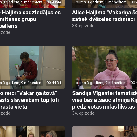
s 3 gadiem, 9 mēnešiem
00:43:44
pirms 3 gadiem, 9 mēnešiem
00:
e Haijima sadziedājusies
Alise Haijima "Vakariņa š
miltenes grupu
satiek dvēseles radinieci
pelleris
38. epizode
pizode
s 3 gadiem, 9 mēnešiem
00:44:31
pirms 3 gadiem, 9 mēnešiem
00:
o reizi “Vakariņa šovā”
Sandija Vīgantei tematis
asts slavenībām top ļoti
viesības atsauc atmiņā Ki
rastā vietā
piedzīvotās mīlas likstas
pizode
34. epizode