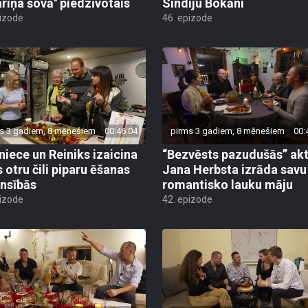
riņa šovā'' piedzīvotais
Sindiju Bokāni
pizode
46. epizode
s 3 gadiem, 8 mēnešiem
00:46:04
pirms 3 gadiem, 8 mēnešiem
00:
niece un Reiniks izaicina
“Bezvēsts pazudušās” akt
s otru čili piparu ēšanas
Jana Herbsta izrāda savu
nsībās
romantisko lauku māju
pizode
42. epizode