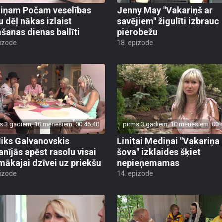
iņam Počam veselības
Jenny May "Vakariņš ar
u dēļ nākas izlaist
savējiem" žigulīti izbrauc
šanas dienas ballīti
pierobežu
pizode
18. epizode
s 3 gadiem, 10 mēnešiem
00:46:40
pirms 3 gadiem, 10 mēnešiem
00:
iks Galvanovskis
Linitai Mediņai "Vakariņa
nījās apēst rasolu visai
šova" izklaides šķiet
mākajai dzīvei uz priekšu
nepieņemamas
pizode
14. epizode