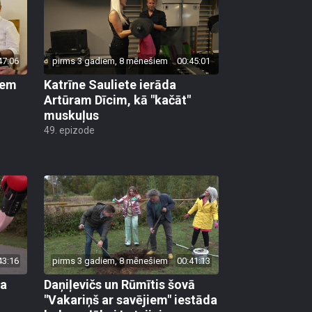
47:06
pirms 3 gadiem, 8 mēnešiem
00:45:01
iem
Katrīne Sauliete ierāda
Artūram Dīcim, kā "kačāt"
muskuļus
49. epizode
43:16
pirms 3 gadiem, 8 mēnešiem
00:41:13
sa
Daņiļevičs un Rūmītis šovā
"Vakariņš ar savējiem" iestāda