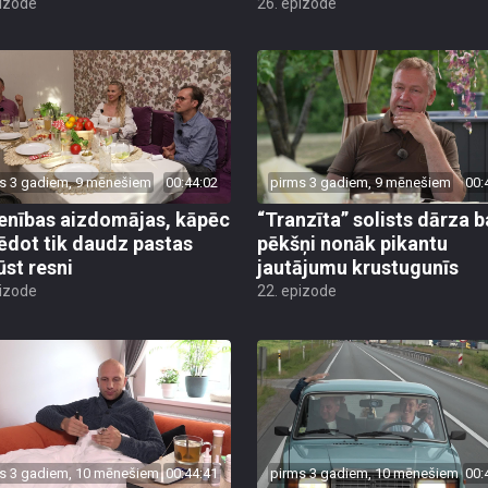
pizode
26. epizode
s 3 gadiem, 9 mēnešiem
00:44:02
pirms 3 gadiem, 9 mēnešiem
00:
enības aizdomājas, kāpēc
“Tranzīta” solists dārza ba
i ēdot tik daudz pastas
pēkšņi nonāk pikantu
ūst resni
jautājumu krustugunīs
pizode
22. epizode
s 3 gadiem, 10 mēnešiem
00:44:41
pirms 3 gadiem, 10 mēnešiem
00: