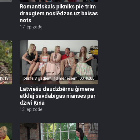
Romantiskais pikniks pie trim
draugiem noslēdzas uz baisas
nots
17. epizode
49:19
pirms 3 gadiem, 10 mēnešiem
00:46:05
Latviešu daudzbērnu ģimene
atklāj savdabīgas nianses par
dzīvi Ķīnā
13. epizode