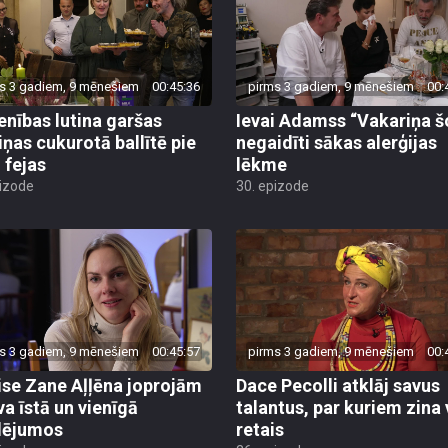
s 3 gadiem, 9 mēnešiem
00:45:36
pirms 3 gadiem, 9 mēnešiem
00:
enības lutina garšas
Ievai Adamss “Vakariņa š
iņas cukurotā ballītē pie
negaidīti sākas alerģijas
 fejas
lēkme
pizode
30. epizode
s 3 gadiem, 9 mēnešiem
00:45:57
pirms 3 gadiem, 9 mēnešiem
00:
ise Zane Aļļēna joprojām
Dace Pecolli atklāj savus
va īstā un vienīgā
talantus, par kuriem zina 
lējumos
retais