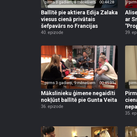
pirms 3 gadiem, 8 mēnešiem
00:44:28
pirm
Ballītē pie aktiera Edija Zalaka
Alis
viesus cienā privātais
ar S
šefpavārs no Francijas
"Pro
40. epizode
39. e
pirms 3 gadiem, 9 mēnešiem
00:45:31
pirm
Mākslinieku ģimene negaidīti
Pirm
nokļūst ballītē pie Gunta Veita
cien
nepa
36. epizode
35. e