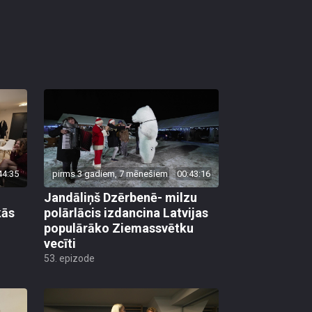
44:35
pirms 3 gadiem, 7 mēnešiem
00:43:16
Jandāliņš Dzērbenē- milzu
kās
polārlācis izdancina Latvijas
populārāko Ziemassvētku
vecīti
53. epizode