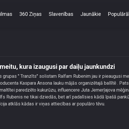
ilmas
360 Ziņas
Slavenības
Jaunākie
Populārā
\'\' solists iepazīstina ar meitu, kura izaugusi par dai
ar meitu, kura izaugusi par daiļu jaunkundzi
 grupas '' Tranzīts'' solistam Ralfam Rubenim jau ir pieaugusi me
oducenta Kaspara Ansona lauku mājās organizētajā ballītē . Pats
 maltītei paredzēto kukurūzu, influencere Juta Jemerļajova mēģi
fs Rubenis ne tikai dziedās, bet arī padalīsies kādā īpašā pank
ja atklās kādas ir viņas attiecības ar populāro tēvu.