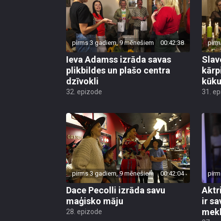
pirms 3 gadiem, 9 mēnešiem
00:42:38
pirm
Ieva Adamss izrāda savas
Slav
plikbildes un plašo centra
kārp
dzīvokli
kūku
32. epizode
31. e
pirms 3 gadiem, 9 mēnešiem
00:42:04
pirm
Dace Pecolli izrāda savu
Aktr
maģisko māju
ir sa
mek
28. epizode