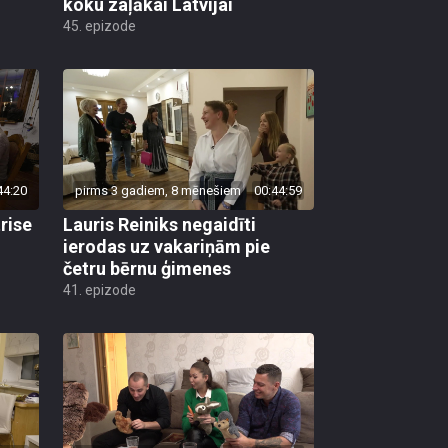
koku zaļākai Latvijai
45. epizode
44:20
pirms 3 gadiem, 8 mēnešiem
00:44:59
rise
Lauris Reiniks negaidīti
ierodas uz vakariņām pie
četru bērnu ģimenes
41. epizode