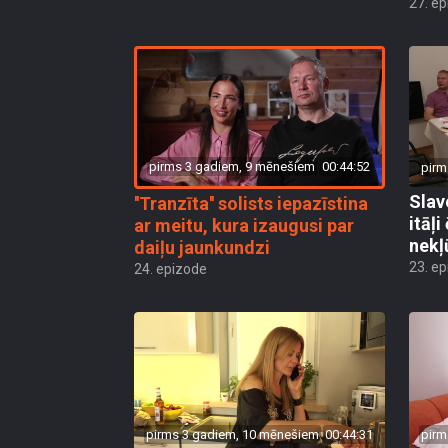
27. e
pirms 3 gadiem, 9 mēnešiem
00:44:52
pirm
Slav
''Tranzīta'' solists iepazīstina
itāļ
ar meitu, kura izaugusi par
nekļ
daiļu jaunkundzi
23. e
24. epizode
pirms 3 gadiem, 10 mēnešiem
00:44:31
pirm