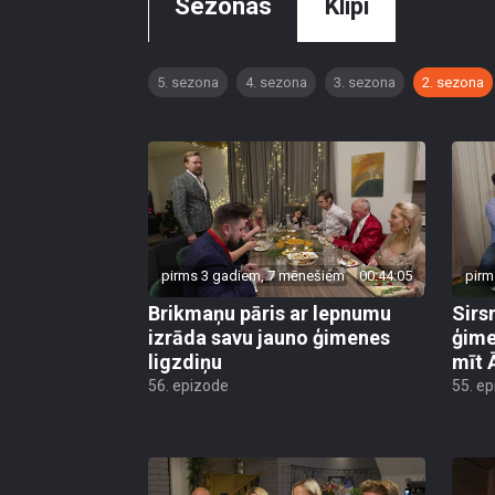
Sezonas
Klipi
5. sezona
4. sezona
3. sezona
2. sezona
pirms 3 gadiem, 7 mēnešiem
00:44:05
pirm
Brikmaņu pāris ar lepnumu
Sirs
izrāda savu jauno ģimenes
ģime
ligzdiņu
mīt 
56. epizode
55. e