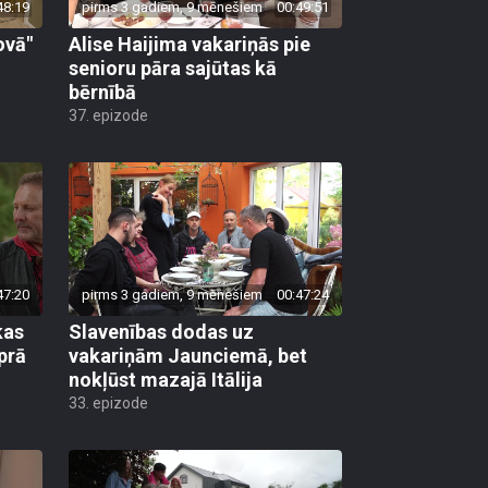
48:19
pirms 3 gadiem, 9 mēnešiem
00:49:51
ovā"
Alise Haijima vakariņās pie
senioru pāra sajūtas kā
bērnībā
37. epizode
47:20
pirms 3 gadiem, 9 mēnešiem
00:47:24
kas
Slavenības dodas uz
prā
vakariņām Jaunciemā, bet
nokļūst mazajā Itālija
33. epizode