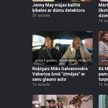
Jenny May mājas ballītē
Mārt
ķibeles ar dūmu detektoru
likst
dzim
20. epizode
19. e
pirms 3 gadiem, 10 mēnešiem
00:46:29
pirm
Roķīgais Miks Galvanovskis
Kā M
Vakariņa šovā "zīmējas" ar
pama
savu glauno auto
turp
16. epizode
15. e