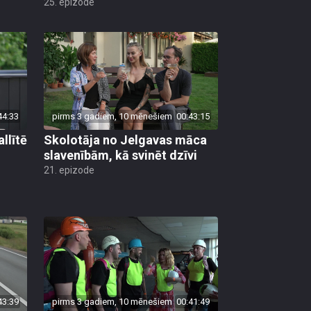
25. epizode
44:33
pirms 3 gadiem, 10 mēnešiem
00:43:15
llītē
Skolotāja no Jelgavas māca
slavenībām, kā svinēt dzīvi
21. epizode
43:39
pirms 3 gadiem, 10 mēnešiem
00:41:49