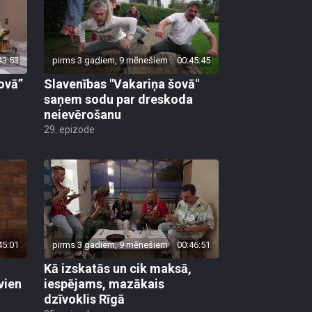
43:53
pirms 3 gadiem, 9 mēnešiem
00:45:45
ovā”
Slavenības "Vakariņa šovā"
saņem sodu par dreskoda
neievērošanu
29. epizode
45:01
pirms 3 gadiem, 9 mēnešiem
00:46:51
Kā izskatās un cik maksā,
vien
iespējams, mazākais
dzīvoklis Rīgā