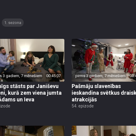
1. sezona
s 3 gadiem, 7 mēnešiem
00:45:07
pirms 3 gadiem, 7 mēnešiem
00:
nīgs stāsts par Janiševu
Pašmāju slavenības
ni, kurā zem viena jumta
ieskandina svētkus drais
Ādams un Ieva
atrakcijās
pizode
54. epizode