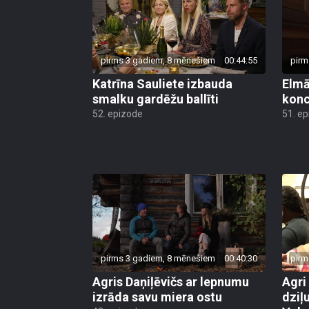
pirms 3 gadiem, 8 mēnešiem
00:44:55
pirm
Katrīna Sauliete izbauda
Elmā
smalku gardēžu ballīti
konc
52. epizode
51. e
pirms 3 gadiem, 8 mēnešiem
00:40:30
pirm
Agris Daņiļēvičs ar lepnumu
Agri
izrāda savu miera ostu
dziļ