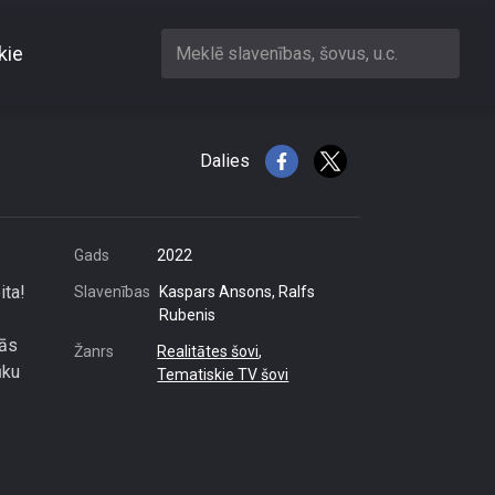
kie
Meklē slavenības, šovus, u.c.
ļu jaunkundzi
Dalies
Gads
2022
ita!
Slavenības
Kaspars Ansons, Ralfs
Rubenis
nās
Žanrs
Realitātes šovi
,
ūku
Tematiskie TV šovi