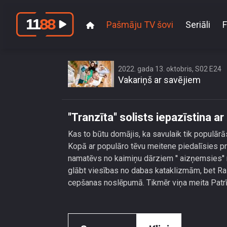
Pašmāju TV šovi
Seriāli
F
\'\'Tranzīta
2022. gada 13. oktobris, S02 E24
Vakariņš ar savējiem
''Tranzīta'' solists iepazīstina 
Kas to būtu domājis, ka savulaik tik populārās
Kopā ar populāro tēvu meitene piedalīsies pr
namatēvs no kaimiņu dārziem '' aizņemsies''
glābt viesības no dabas kataklizmām, bet Ral
cepšanas noslēpumā. Tikmēr viņa meita Patrīci