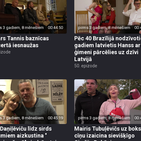
s 3 gadiem, 8 mēnešiem
00:44:50
pirms 3 gadiem, 8 mēnešiem
00:
rs Tannis baznīcas
Pēc 40 Brazīlijā nodzīvot
ertā iesnaužas
gadiem latvietis Hanss ar
ģimeni pārcēlies uz dzīvi
pizode
Latvijā
50. epizode
s 3 gadiem, 8 mēnešiem
00:45:19
pirms 3 gadiem, 8 mēnešiem
00:
 Daņiļēviču līdz sirds
Mairis Tubuļēvičs uz bok
umiem aizkustina ''
cīņu izaicina sievišķīgo