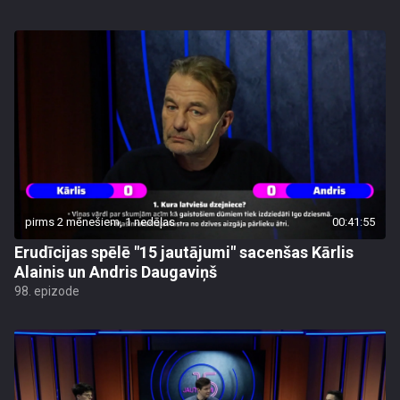
pirms 2 mēnešiem, 1 nedēļas
00:41:55
Erudīcijas spēlē "15 jautājumi" sacenšas Kārlis
Alainis un Andris Daugaviņš
98. epizode