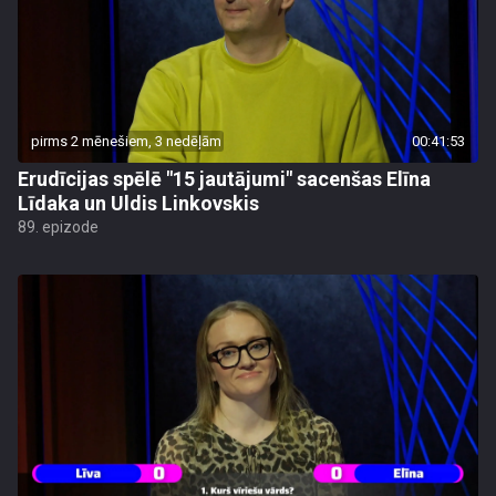
pirms 2 mēnešiem, 3 nedēļām
00:41:53
Erudīcijas spēlē "15 jautājumi" sacenšas Elīna
Līdaka un Uldis Linkovskis
89. epizode