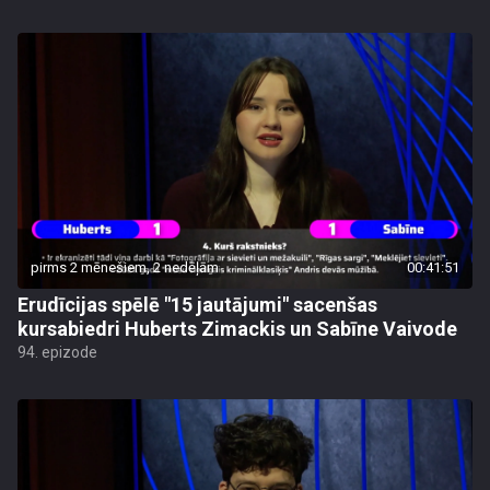
pirms 2 mēnešiem, 2 nedēļām
00:41:51
Erudīcijas spēlē "15 jautājumi" sacenšas
kursabiedri Huberts Zimackis un Sabīne Vaivode
94. epizode