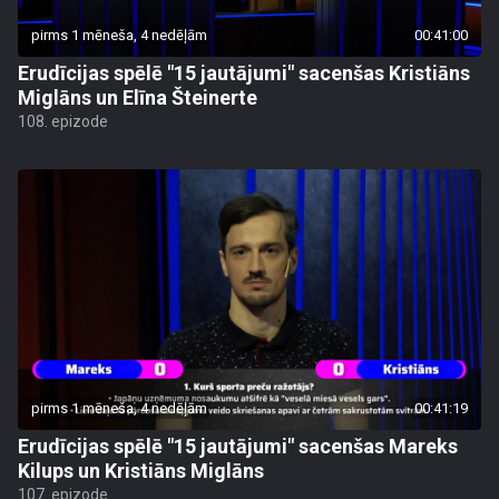
pirms 1 mēneša, 4 nedēļām
00:41:00
Erudīcijas spēlē "15 jautājumi" sacenšas Kristiāns
Miglāns un Elīna Šteinerte
108. epizode
pirms 1 mēneša, 4 nedēļām
00:41:19
Erudīcijas spēlē "15 jautājumi" sacenšas Mareks
Kilups un Kristiāns Miglāns
107. epizode