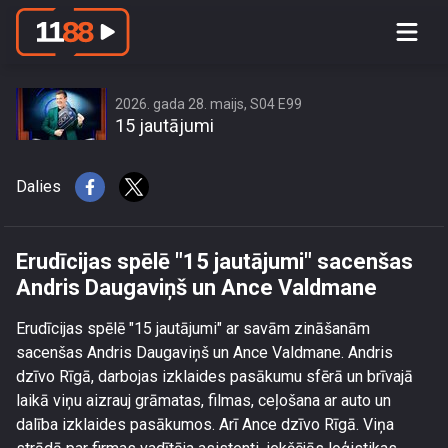
Erudīcijas spēlē \"15 jautājumi\"
sacenšas Andris Daugaviņš un Ance
Valdmane
2026. gada 28. maijs, S04 E99
15 jautājumi
Dalies
Erudīcijas spēlē "15 jautājumi" sacenšas
Andris Daugaviņš un Ance Valdmane
Erudīcijas spēlē "15 jautājumi" ar savām zināšanām
sacenšas Andris Daugaviņš un Ance Valdmane. Andris
dzīvo Rīgā, darbojas izklaides pasākumu sfērā un brīvajā
laikā viņu aizrauj grāmatas, filmas, ceļošana ar auto un
dalība izklaides pasākumos. Arī Ance dzīvo Rīgā. Viņa