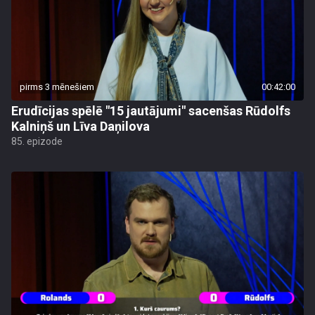
pirms 3 mēnešiem
00:42:00
Erudīcijas spēlē "15 jautājumi" sacenšas Rūdolfs
Kalniņš un Līva Daņilova
85. epizode