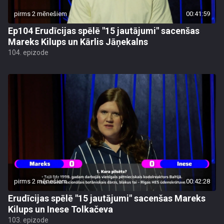
pirms 2 mēnešiem
00:41:59
Ep104 Erudīcijas spēlē "15 jautājumi" sacenšas
Mareks Kilups un Kārlis Jāņekalns
104. epizode
pirms 2 mēnešiem
00:42:28
Erudīcijas spēlē "15 jautājumi" sacenšas Mareks
Kilups un Inese Tolkačeva
103. epizode