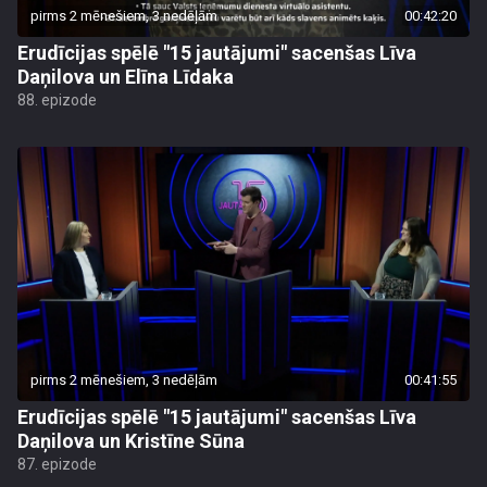
pirms 2 mēnešiem, 3 nedēļām
00:42:20
Erudīcijas spēlē "15 jautājumi" sacenšas Līva
Daņilova un Elīna Līdaka
88. epizode
pirms 2 mēnešiem, 3 nedēļām
00:41:55
Erudīcijas spēlē "15 jautājumi" sacenšas Līva
Daņilova un Kristīne Sūna
87. epizode