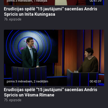
pirms 3 mēnešiem, 1 nedēļas
00:41:39
Erudīcijas spēlē "15 jautājumi" sacenšas Andris
Spricis un Inita Kuningasa
76. epizode
pirms 3 mēnešiem, 2 nedēļām
00:42:01
Erudīcijas spēlē "15 jautājumi" sacenšas Andris
Spricis un Vēsma Rīmane
75. epizode