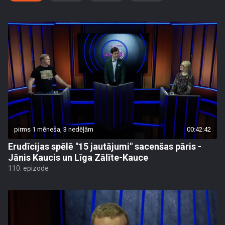
pirms 1 mēneša, 3 nedēļām
00:42:42
Erudīcijas spēlē "15 jautājumi" sacenšas pāris -
Jānis Kaucis un Līga Zālīte-Kauce
110. epizode