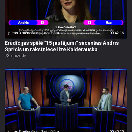
pirms 3 mēnešiem, 2 nedēļām
00:42:16
Erudīcijas spēlē "15 jautājumi" sacenšas Andris
Spricis un rakstniece Ilze Kalderauska
73. epizode
pirms 3 mēnešiem, 2 nedēļām
00:40:20