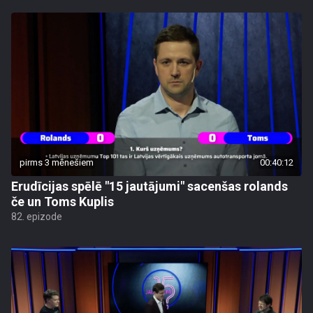
pirms 3 mēnešiem
00:40:12
Erudīcijas spēlē "15 jautājumi" sacenšas rolands
če un Toms Kuplis
82. epizode