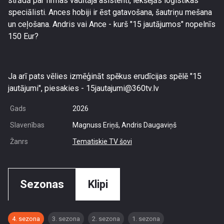
strādā par firmas vadītāja asistenti, iekšējās loģistikas
speciālisti. Ances hobiji ir ēst gatavošana, šautriņu mešana
un ceļošana. Andris vai Ance - kurš "15 jautājumos" nopelnīs
150 Eur?
Ja arī pats vēlies izmēģināt spēkus erudīcijas spēlē "15
jautājumi", piesakies - 15jautajumi@360tv.lv
Gads
2026
Slavenības
Magnuss Eriņš, Andris Daugaviņš
Žanrs
Tematiskie TV šovi
Sezonas
Klipi
4. sezona
3. sezona
2. sezona
1. sezona