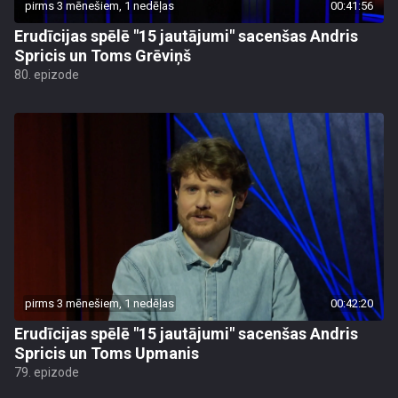
pirms 3 mēnešiem, 1 nedēļas
00:41:56
Erudīcijas spēlē "15 jautājumi" sacenšas Andris
Spricis un Toms Grēviņš
80. epizode
pirms 3 mēnešiem, 1 nedēļas
00:42:20
Erudīcijas spēlē "15 jautājumi" sacenšas Andris
Spricis un Toms Upmanis
79. epizode