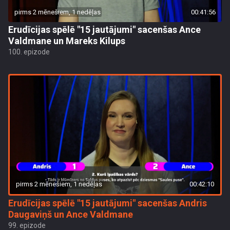
pirms 2 mēnešiem, 1 nedēļas
00:41:56
Erudīcijas spēlē "15 jautājumi" sacenšas Ance
Valdmane un Mareks Kilups
100. epizode
pirms 2 mēnešiem, 1 nedēļas
00:42:10
Erudīcijas spēlē "15 jautājumi" sacenšas Andris
Daugaviņš un Ance Valdmane
99. epizode