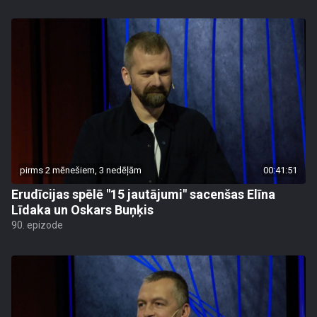
pirms 2 mēnešiem, 3 nedēļām
00:41:51
Erudīcijas spēlē "15 jautājumi" sacenšas Elīna
Līdaka un Oskars Buņķis
90. epizode