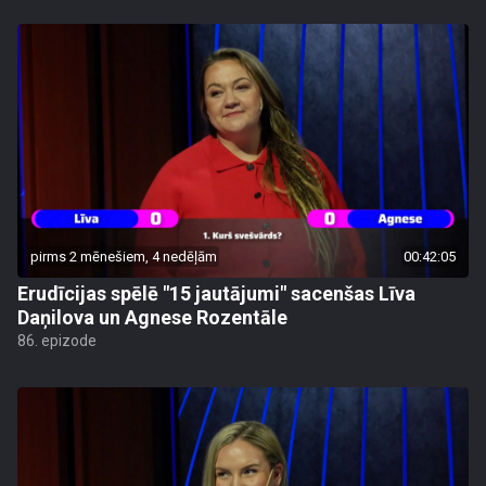
pirms 2 mēnešiem, 4 nedēļām
00:42:05
Erudīcijas spēlē "15 jautājumi" sacenšas Līva
Daņilova un Agnese Rozentāle
86. epizode