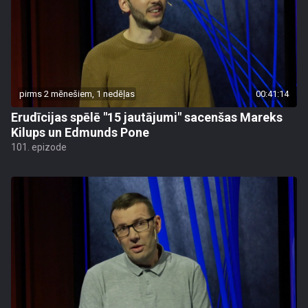
pirms 2 mēnešiem, 1 nedēļas
00:41:14
Erudīcijas spēlē "15 jautājumi" sacenšas Mareks
Kilups un Edmunds Pone
101. epizode