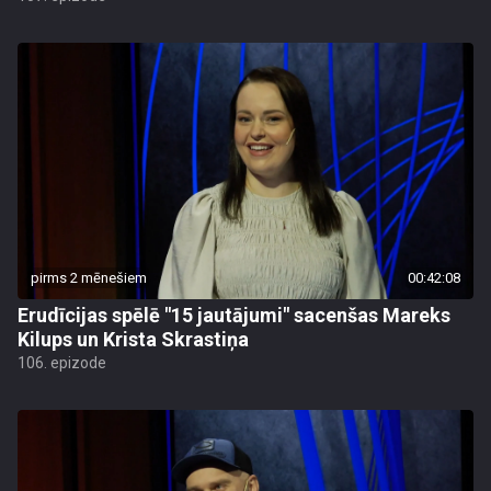
pirms 2 mēnešiem
00:42:08
Erudīcijas spēlē "15 jautājumi" sacenšas Mareks
Kilups un Krista Skrastiņa
106. epizode