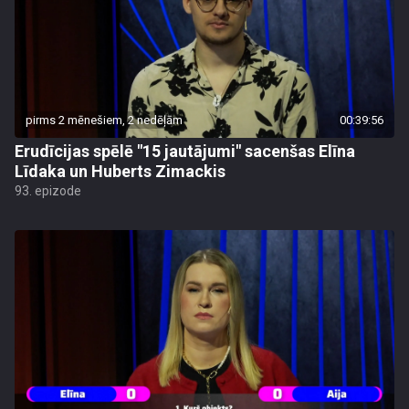
pirms 2 mēnešiem, 2 nedēļām
00:39:56
Erudīcijas spēlē "15 jautājumi" sacenšas Elīna
Līdaka un Huberts Zimackis
93. epizode