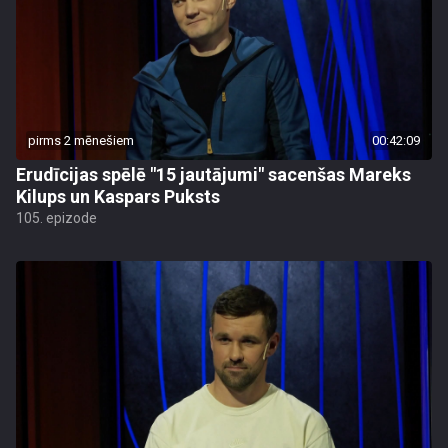
pirms 2 mēnešiem
00:42:09
Erudīcijas spēlē "15 jautājumi" sacenšas Mareks
Kilups un Kaspars Puksts
105. epizode