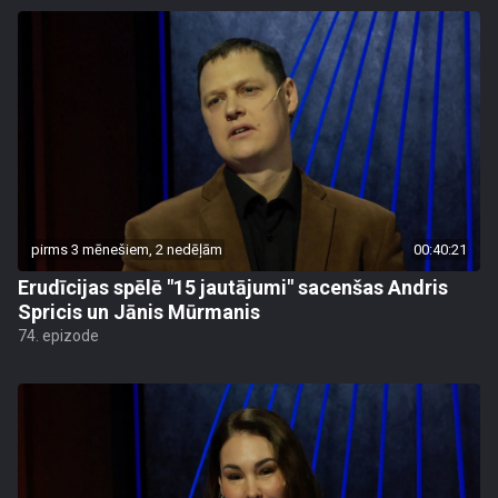
pirms 3 mēnešiem, 2 nedēļām
00:40:21
Erudīcijas spēlē "15 jautājumi" sacenšas Andris
Spricis un Jānis Mūrmanis
74. epizode