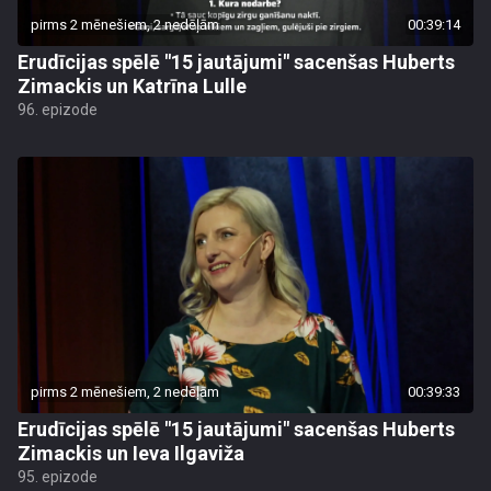
pirms 2 mēnešiem, 2 nedēļām
00:39:14
Erudīcijas spēlē "15 jautājumi" sacenšas Huberts
Zimackis un Katrīna Lulle
96. epizode
pirms 2 mēnešiem, 2 nedēļām
00:39:33
Erudīcijas spēlē "15 jautājumi" sacenšas Huberts
Zimackis un Ieva Ilgaviža
95. epizode