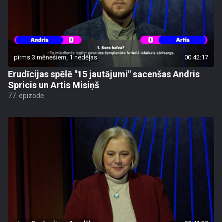
pirms 3 mēnešiem, 1 nedēļas
00:42:17
Erudīcijas spēlē "15 jautājumi" sacenšas Andris
Spricis un Artis Misiņš
77. epizode