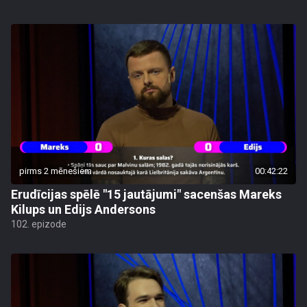
pirms 2 mēnešiem
00:42:22
Erudīcijas spēlē "15 jautājumi" sacenšas Mareks
Kilups un Edijs Andersons
102. epizode