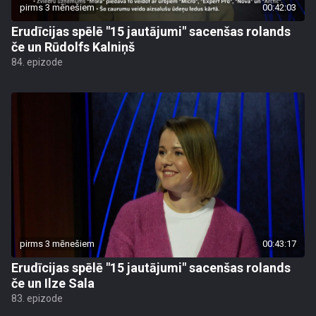
pirms 3 mēnešiem
00:42:03
Erudīcijas spēlē "15 jautājumi" sacenšas rolands
če un Rūdolfs Kalniņš
84. epizode
pirms 3 mēnešiem
00:43:17
Erudīcijas spēlē "15 jautājumi" sacenšas rolands
če un Ilze Sala
83. epizode