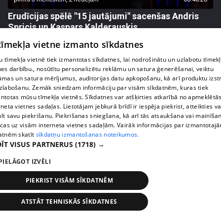
Erudīcijas spēlē "15 jautājumi" sacenšas Andris
Spricis un Kaspars Kalderauskis
72. epizode
 tīmekļa vietne izmanto sīkdatnes
 tīmekļa vietnē tiek izmantotas sīkdatnes, lai nodrošinātu un uzlabotu tīmek
nes darbību., nosūtītu personalizētu reklāmu un satura ģenerēšanai, veiktu
āmas un satura mērījumus, auditorijas datu apkopošanu, kā arī produktu izst
zlabošanu. Zemāk sniedzam informāciju par visām sīkdatnēm, kuras tiek
ntotas mūsu tīmekļa vietnēs. Sīkdatnes var atšķirties atkarībā no apmeklētā
rneta vietnes sadaļas. Lietotājam jebkurā brīdī ir iespēja piekrist, atteikties va
īt savu piekrišanu. Piekrišanas sniegšana, kā arī tās atsaukšana vai mainīša
ecas uz visām interneta vietnes sadaļām. Vairāk informācijas par izmantotaj
atnēm skatīt
sīkdatņu izmantošanas noteikumos.
ĪT VISUS PARTNERUS
(1718) →
PIELĀGOT IZVĒLI
pirms 3 mēnešiem, 2 nedēļām
00:41:46
Erudīcijas spēlē "15 jautājumi" sacenšas Andris
PIEKRIST VISĀM SĪKDATNĒM
Spricis un Augusts Zilberts
ATSTĀT TEHNISKĀS SĪKDATNES
71. epizode