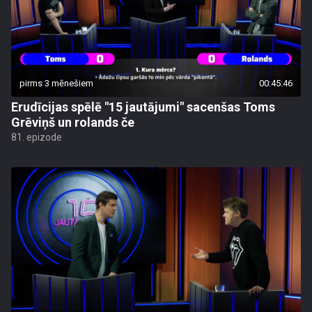
pirms 3 mēnešiem
00:45:46
Erudīcijas spēlē "15 jautājumi" sacenšas Toms
Grēviņš un rolands če
81. epizode