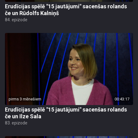
Erudīcijas spēlē "15 jautājumi" sacenšas rolands
če un Rūdolfs Kalniņš
84. epizode
pirms 3 mēnešiem
00:43:17
Erudīcijas spēlē "15 jautājumi" sacenšas rolands
če un Ilze Sala
83. epizode