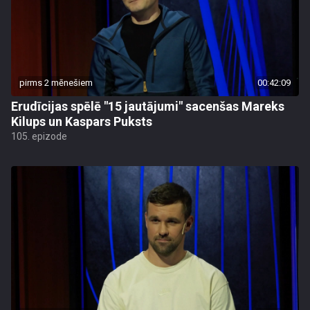
pirms 2 mēnešiem
00:42:09
Erudīcijas spēlē "15 jautājumi" sacenšas Mareks
Kilups un Kaspars Puksts
105. epizode