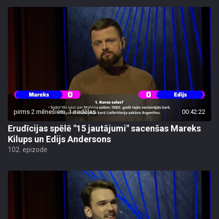
pirms 2 mēnešiem, 1 nedēļas
00:42:22
Erudīcijas spēlē "15 jautājumi" sacenšas Mareks
Kilups un Edijs Andersons
102. epizode