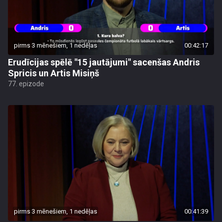
pirms 3 mēnešiem, 1 nedēļas
00:42:17
Erudīcijas spēlē "15 jautājumi" sacenšas Andris
Spricis un Artis Misiņš
77. epizode
pirms 3 mēnešiem, 1 nedēļas
00:41:39