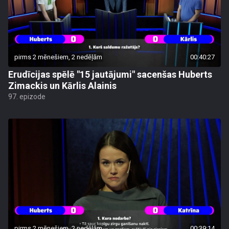
pirms 2 mēnešiem, 2 nedēļām
00:40:27
Erudīcijas spēlē "15 jautājumi" sacenšas Huberts
Zimackis un Kārlis Alainis
97. epizode
pirms 2 mēnešiem, 2 nedēļām
00:39:14