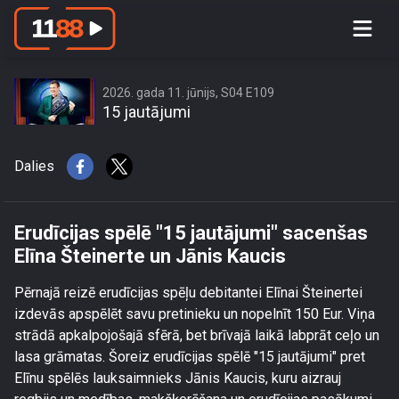
Erudīcijas spēlē \"15 jautājumi\"
sacenšas Elīna Šteinerte un Jānis
Kaucis
2026. gada 11. jūnijs, S04 E109
15 jautājumi
Dalies
Erudīcijas spēlē "15 jautājumi" sacenšas
Elīna Šteinerte un Jānis Kaucis
Pērnajā reizē erudīcijas spēļu debitantei Elīnai Šteinertei
izdevās apspēlēt savu pretinieku un nopelnīt 150 Eur. Viņa
strādā apkalpojošajā sfērā, bet brīvajā laikā labprāt ceļo un
lasa grāmatas. Šoreiz erudīcijas spēlē "15 jautājumi" pret
Elīnu spēlēs lauksaimnieks Jānis Kaucis, kuru aizrauj