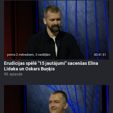
pirms 2 mēnešiem, 3 nedēļām
00:41:51
Erudīcijas spēlē "15 jautājumi" sacenšas Elīna
Līdaka un Oskars Buņķis
90. epizode