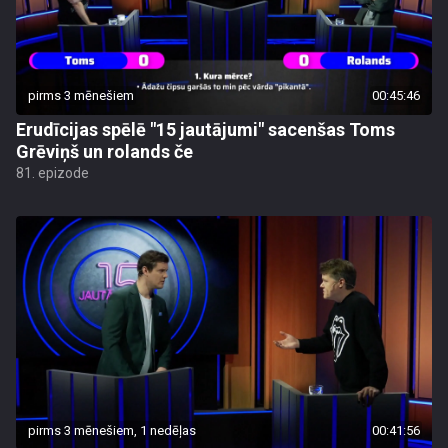
pirms 3 mēnešiem
00:45:46
Erudīcijas spēlē "15 jautājumi" sacenšas Toms
Grēviņš un rolands če
81. epizode
pirms 3 mēnešiem, 1 nedēļas
00:41:56