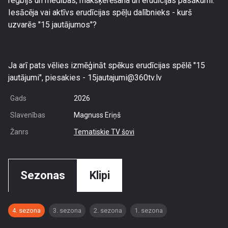
regbijs un medības, makšķerēšana un erudīcijas pasākumi.
Iesācēja vai aktīvs erudīcijas spēļu dalībnieks - kurš
uzvarēs "15 jautājumos"?
Ja arī pats vēlies izmēģināt spēkus erudīcijas spēlē "15
jautājumi", piesakies - 15jautajumi@360tv.lv
Gads
2026
Slavenības
Magnuss Eriņš
Žanrs
Tematiskie TV šovi
Sezonas
Klipi
4. sezona
3. sezona
2. sezona
1. sezona