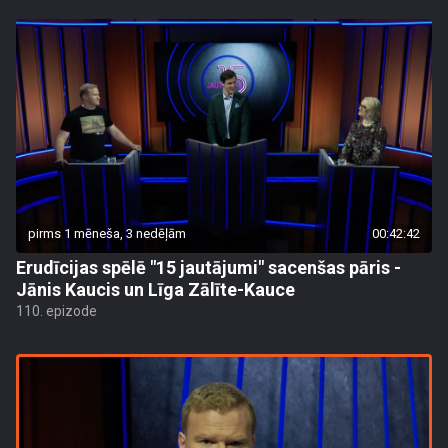
pirms 1 mēneša, 3 nedēļām
00:42:42
Erudīcijas spēlē "15 jautājumi" sacenšas pāris -
Jānis Kaucis un Līga Zālīte-Kauce
110. epizode