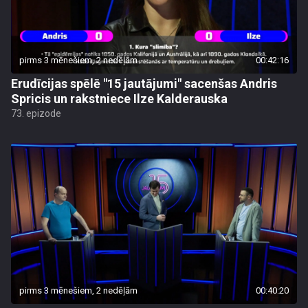
pirms 3 mēnešiem, 2 nedēļām
00:42:16
Erudīcijas spēlē "15 jautājumi" sacenšas Andris
Spricis un rakstniece Ilze Kalderauska
73. epizode
pirms 3 mēnešiem, 2 nedēļām
00:40:20