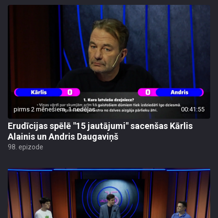
pirms 2 mēnešiem, 1 nedēļas
00:41:55
Erudīcijas spēlē "15 jautājumi" sacenšas Kārlis
Alainis un Andris Daugaviņš
98. epizode