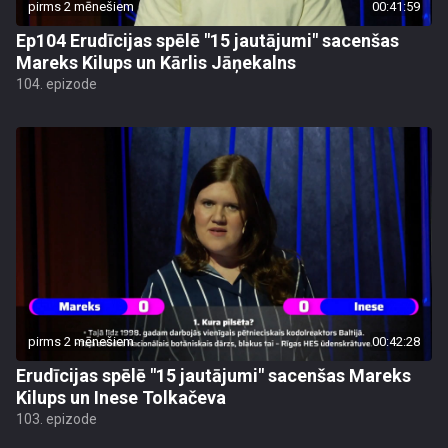
pirms 2 mēnešiem
00:41:59
Ep104 Erudīcijas spēlē "15 jautājumi" sacenšas
Mareks Kilups un Kārlis Jāņekalns
104. epizode
pirms 2 mēnešiem
00:42:28
Erudīcijas spēlē "15 jautājumi" sacenšas Mareks
Kilups un Inese Tolkačeva
103. epizode