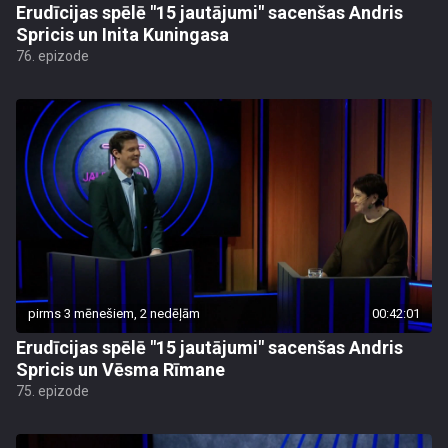
Erudīcijas spēlē "15 jautājumi" sacenšas Andris
Spricis un Inita Kuningasa
76. epizode
pirms 3 mēnešiem, 2 nedēļām
00:42:01
Erudīcijas spēlē "15 jautājumi" sacenšas Andris
Spricis un Vēsma Rīmane
75. epizode