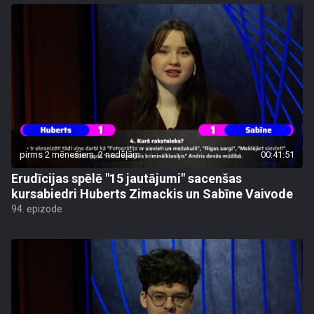
pirms 2 mēnešiem, 2 nedēļām
00:41:51
Erudīcijas spēlē "15 jautājumi" sacenšas
kursabiedri Huberts Zimackis un Sabīne Vaivode
94. epizode