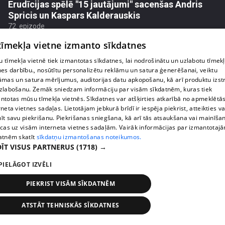
Erudīcijas spēlē "15 jautājumi" sacenšas Andris
Spricis un Kaspars Kalderauskis
72. epizode
 tīmekļa vietne izmanto sīkdatnes
 tīmekļa vietnē tiek izmantotas sīkdatnes, lai nodrošinātu un uzlabotu tīmek
nes darbību., nosūtītu personalizētu reklāmu un satura ģenerēšanai, veiktu
āmas un satura mērījumus, auditorijas datu apkopošanu, kā arī produktu izst
zlabošanu. Zemāk sniedzam informāciju par visām sīkdatnēm, kuras tiek
ntotas mūsu tīmekļa vietnēs. Sīkdatnes var atšķirties atkarībā no apmeklētā
rneta vietnes sadaļas. Lietotājam jebkurā brīdī ir iespēja piekrist, atteikties va
īt savu piekrišanu. Piekrišanas sniegšana, kā arī tās atsaukšana vai mainīša
ecas uz visām interneta vietnes sadaļām. Vairāk informācijas par izmantotaj
atnēm skatīt
sīkdatņu izmantošanas noteikumos.
ĪT VISUS PARTNERUS
(1718) →
pirms 3 mēnešiem, 2 nedēļām
00:41:46
PIELĀGOT IZVĒLI
Erudīcijas spēlē "15 jautājumi" sacenšas Andris
Spricis un Augusts Zilberts
PIEKRIST VISĀM SĪKDATNĒM
71. epizode
ATSTĀT TEHNISKĀS SĪKDATNES