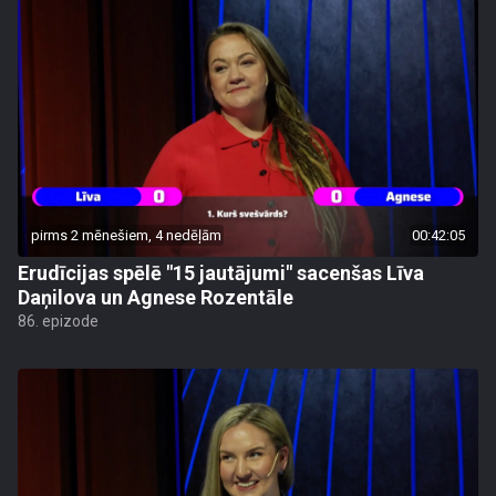
pirms 2 mēnešiem, 4 nedēļām
00:42:05
Erudīcijas spēlē "15 jautājumi" sacenšas Līva
Daņilova un Agnese Rozentāle
86. epizode