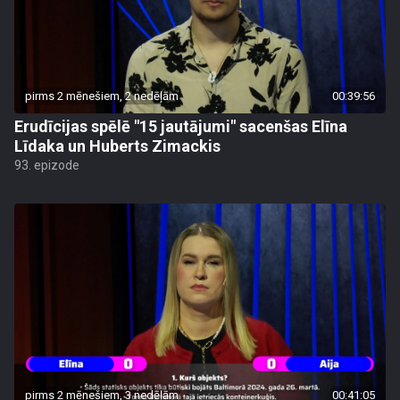
pirms 2 mēnešiem, 2 nedēļām
00:39:56
Erudīcijas spēlē "15 jautājumi" sacenšas Elīna
Līdaka un Huberts Zimackis
93. epizode
pirms 2 mēnešiem, 3 nedēļām
00:41:05