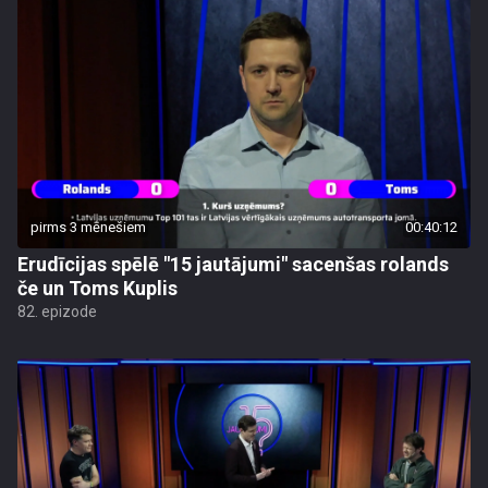
pirms 3 mēnešiem
00:40:12
Erudīcijas spēlē "15 jautājumi" sacenšas rolands
če un Toms Kuplis
82. epizode