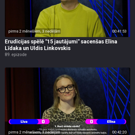
pirms 2 mēnešiem, 3 nedēļām
00:41:53
Erudīcijas spēlē "15 jautājumi" sacenšas Elīna
Līdaka un Uldis Linkovskis
89. epizode
pirms 2 mēnešiem, 3 nedēļām
00:42:20