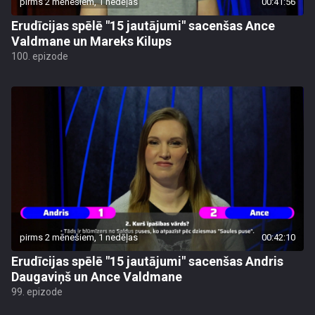
pirms 2 mēnešiem, 1 nedēļas
00:41:56
Erudīcijas spēlē "15 jautājumi" sacenšas Ance
Valdmane un Mareks Kilups
100. epizode
pirms 2 mēnešiem, 1 nedēļas
00:42:10
Erudīcijas spēlē "15 jautājumi" sacenšas Andris
Daugaviņš un Ance Valdmane
99. epizode