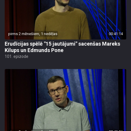
pirms 2 mēnešiem, 1 nedēļas
00:41:14
Erudīcijas spēlē "15 jautājumi" sacenšas Mareks
Kilups un Edmunds Pone
101. epizode