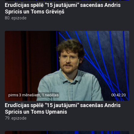
Erudīcijas spēlē "15 jautājumi" sacenšas Andris
Spricis un Toms Grēviņš
80. epizode
pirms 3 mēnešiem, 1 nedēļas
00:42:20
Erudīcijas spēlē "15 jautājumi" sacenšas Andris
Spricis un Toms Upmanis
79. epizode