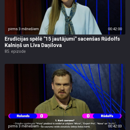
pirms 3 mēnešiem
00:42:00
Erudīcijas spēlē "15 jautājumi" sacenšas Rūdolfs
Kalniņš un Līva Daņilova
85. epizode
pirms 3 mēnešiem
00:42:03