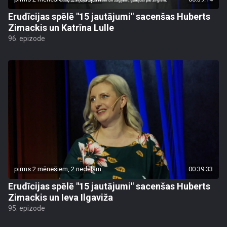
Erudīcijas spēlē "15 jautājumi" sacenšas Huberts
Zimackis un Katrīna Lulle
96. epizode
pirms 2 mēnešiem, 2 nedēļām
00:39:33
Erudīcijas spēlē "15 jautājumi" sacenšas Huberts
Zimackis un Ieva Ilgaviža
95. epizode