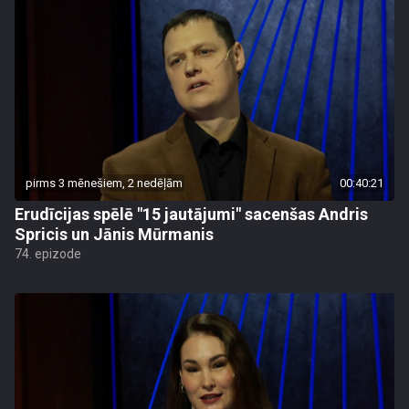
pirms 3 mēnešiem, 2 nedēļām
00:40:21
Erudīcijas spēlē "15 jautājumi" sacenšas Andris
Spricis un Jānis Mūrmanis
74. epizode