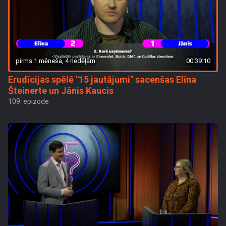
pirms 1 mēneša, 4 nedēļām
00:39:10
Erudīcijas spēlē "15 jautājumi" sacenšas Elīna
Šteinerte un Jānis Kaucis
109. epizode