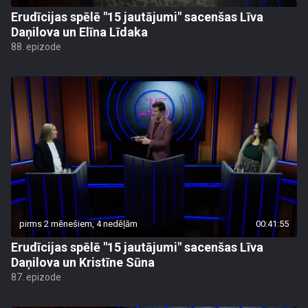
Erudīcijas spēlē "15 jautājumi" sacenšas Līva
Daņilova un Elīna Līdaka
88. epizode
pirms 2 mēnešiem, 4 nedēļām
00:41:55
Erudīcijas spēlē "15 jautājumi" sacenšas Līva
Daņilova un Kristīne Sūna
87. epizode