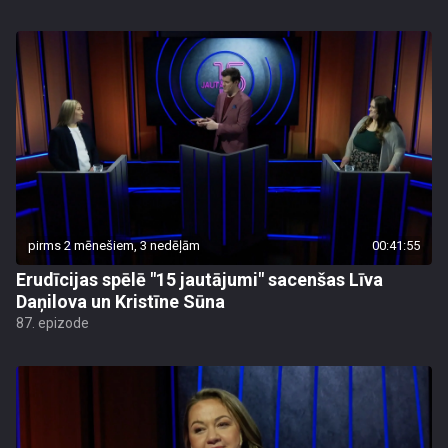
pirms 2 mēnešiem, 3 nedēļām
00:41:55
Erudīcijas spēlē "15 jautājumi" sacenšas Līva
Daņilova un Kristīne Sūna
87. epizode