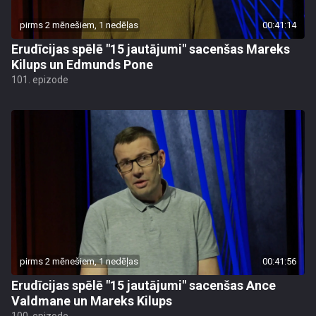
pirms 2 mēnešiem, 1 nedēļas
00:41:14
Erudīcijas spēlē "15 jautājumi" sacenšas Mareks
Kilups un Edmunds Pone
101. epizode
pirms 2 mēnešiem, 1 nedēļas
00:41:56
Erudīcijas spēlē "15 jautājumi" sacenšas Ance
Valdmane un Mareks Kilups
100. epizode