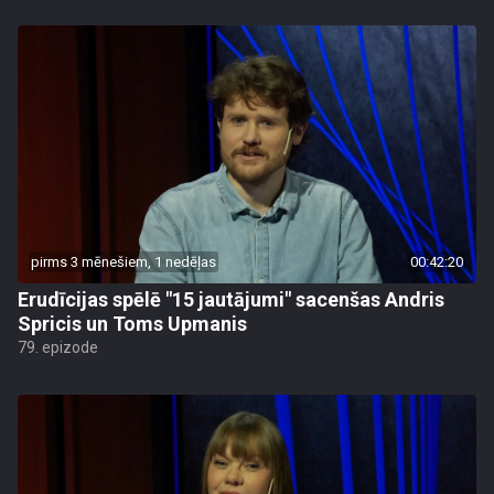
pirms 3 mēnešiem, 1 nedēļas
00:42:20
Erudīcijas spēlē "15 jautājumi" sacenšas Andris
Spricis un Toms Upmanis
79. epizode