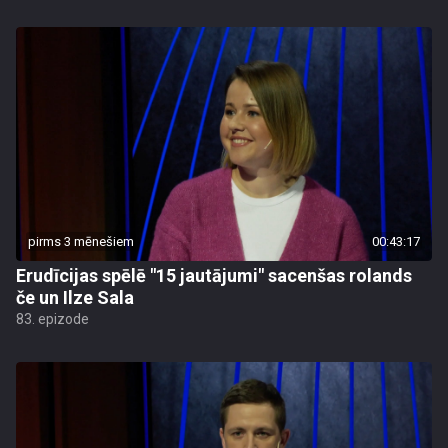
pirms 3 mēnešiem
00:43:17
Erudīcijas spēlē "15 jautājumi" sacenšas rolands
če un Ilze Sala
83. epizode