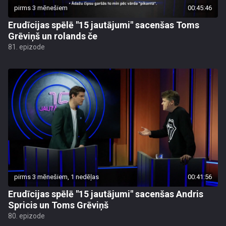
pirms 3 mēnešiem
00:45:46
Erudīcijas spēlē "15 jautājumi" sacenšas Toms
Grēviņš un rolands če
81. epizode
pirms 3 mēnešiem, 1 nedēļas
00:41:56
Erudīcijas spēlē "15 jautājumi" sacenšas Andris
Spricis un Toms Grēviņš
80. epizode