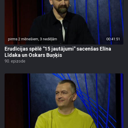
pirms 2 mēnešiem, 3 nedēļām
00:41:51
Erudīcijas spēlē "15 jautājumi" sacenšas Elīna
Līdaka un Oskars Buņķis
90. epizode