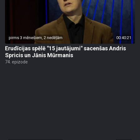
pirms 3 mēnešiem, 2 nedēļām
00:40:21
Erudīcijas spēlē "15 jautājumi" sacenšas Andris
Spricis un Jānis Mūrmanis
74. epizode