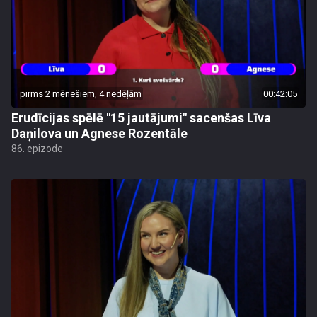
pirms 2 mēnešiem, 4 nedēļām
00:42:05
Erudīcijas spēlē "15 jautājumi" sacenšas Līva
Daņilova un Agnese Rozentāle
86. epizode