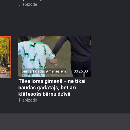
5. epizode
5:56
pirms 1 gada, 9 mēnešiem
00:26:00
Tēva loma ģimenē – ne tikai
–
naudas gādātājs, bet arī
klātesošs bērnu dzīvē
1. epizode