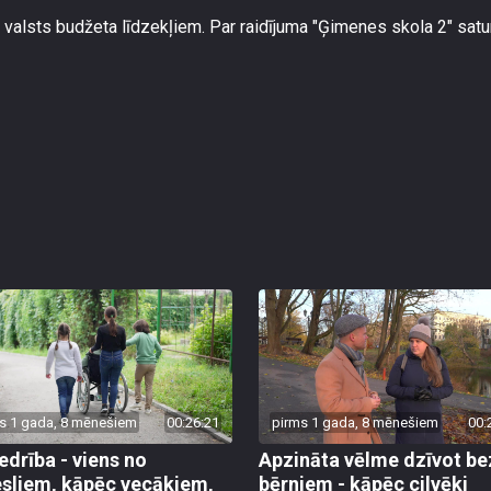
 valsts budžeta līdzekļiem. Par raidījuma "Ģimenes skola 2" satu
s 1 gada, 8 mēnešiem
00:26:21
pirms 1 gada, 8 mēnešiem
00:
edrība - viens no
Apzināta vēlme dzīvot be
sliem, kāpēc vecākiem,
bērniem - kāpēc cilvēki