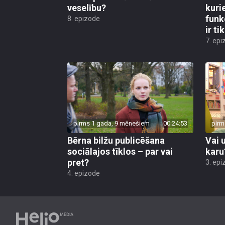
veselību?
kuri
funk
8. epizode
ir ti
7. epi
pirms 1 gada, 9 mēnešiem
00:24:53
pirm
Bērna bilžu publicēšana
Vai 
sociālajos tīklos – par vai
karu
pret?
3. epi
4. epizode