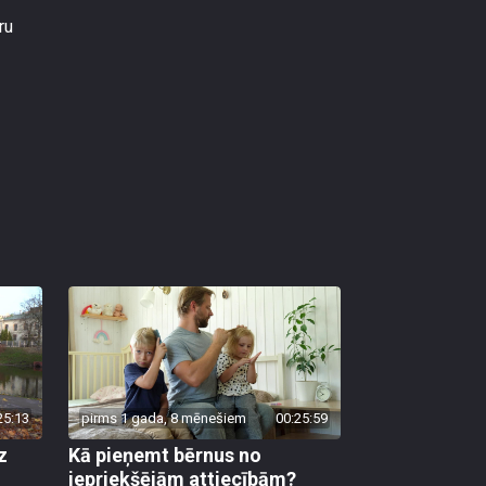
ru
25:13
pirms 1 gada, 8 mēnešiem
00:25:59
z
Kā pieņemt bērnus no
iepriekšējām attiecībām?