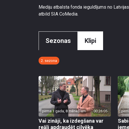
Mediju atbalsta fonda ieguldījums no Latvijas
atbild SIA CoMedia.
Sezonas
Klipi
2. sezona
pirms 1 gada, 8 mēnešiem
00:26:05
pirm
Vai zināji, ka izdegšana var
Sabi
reāli apdraudēt cilvēka
ieme