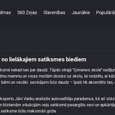
ilmas
360 Ziņas
Slavenības
Jaunākie
Populārā
 ar telefonu rokās – viens no lielākajiem satiksmes 
s no lielākajiem satiksmes biediem
tiksmē nekad nav par daudz. Tāpēc otrajā "Ģimenes skola" raidīj
 bērnu mammu un viņas meitām dosies uz skolu, lai redzētu, ar kā
 bērni un vecāki. secinājumi būs daudz – īpaši tik akcentēts tas, 
.
kspertu Jāni Vanku analizēs autovadītāju paradumus, kā arī stāst
un bīstamām situācijām ceļu satiksmē pasargātu sevi un apkārtēj
ai satiksme būtu maksimāli grūta.