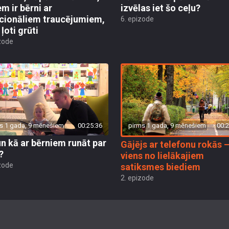
em ir bērni ar
izvēlas iet šo ceļu?
cionāliem traucējumiem,
6. epizode
k ļoti grūti
zode
pirms 1 gada, 9 mēnešiem
00:2
s 1 gada, 9 mēnešiem
00:25:36
un kā ar bērniem runāt par
Gājējs ar telefonu rokās 
?
viens no lielākajiem
zode
satiksmes biediem
2. epizode