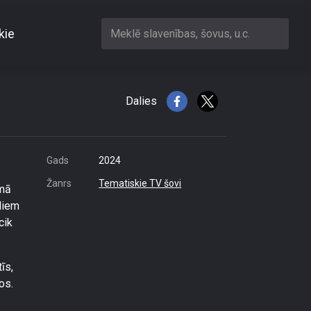
kie
Meklē slavenības, šovus, u.c.
biediem
Dalies
Gads
2024
Žanrs
Tematiskie TV šovi
umā
diem
cik
īs,
os.