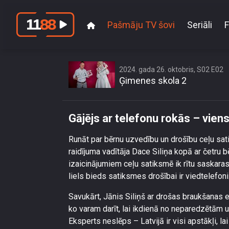
Pašmāju TV šovi
Seriāli
F
Gājējs
2024. gada 26. oktobris, S02 E02
Ģimenes skola 2
Gājējs ar telefonu rokās – vien
Runāt par bērnu uzvedību un drošību ceļu sa
raidījuma vadītāja Dace Siliņa kopā ar četru
izaicinājumiem ceļu satiksmē ik rītu saskaras
liels bieds satiksmes drošībai ir viedtelefoni
Savukārt, Jānis Siliņš ar drošas braukšanas e
ko varam darīt, lai ikdienā no neparedzētām 
Eksperts neslēps – Latvijā ir visi apstākļi, l