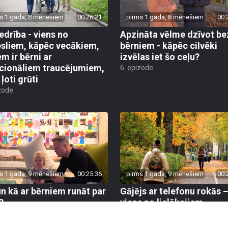
s 1 gada, 8 mēnešiem
00:26:21
pirms 1 gada, 8 mēnešiem
00:
edrība - viens no
Apzināta vēlme dzīvot be
sliem, kāpēc vecākiem,
bērniem - kāpēc cilvēki
em ir bērni ar
izvēlas iet šo ceļu?
cionāliem traucējumiem,
6. epizode
k ļoti grūti
zode
s 1 gada, 9 mēnešiem
00:25:36
pirms 1 gada, 9 mēnešiem
00:
un kā ar bērniem runāt par
Gājējs ar telefonu rokās 
?
viens no lielākajiem
satiksmes biediem
zode
2. epizode