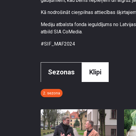
gadījumiem, kad bērns nepieņem un atgrūž jau
Kā nodrošināt cieņpilnas attiecības šķirtajie
Mediju atbalsta fonda ieguldījums no Latvijas
atbild SIA CoMedia.
#SIF_MAF2024
Sezonas
Klipi
2. sezona