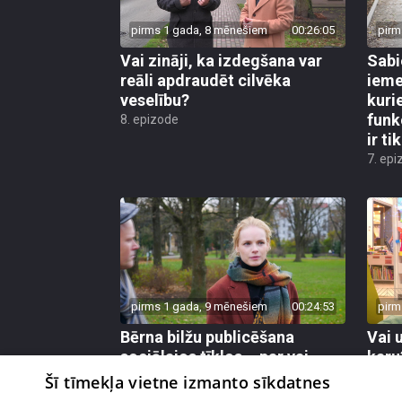
pirms 1 gada, 8 mēnešiem
00:26:05
pirm
Vai zināji, ka izdegšana var
Sabi
reāli apdraudēt cilvēka
ieme
veselību?
kuri
funk
8. epizode
ir ti
7. epi
pirms 1 gada, 9 mēnešiem
00:24:53
pirm
Bērna bilžu publicēšana
Vai 
sociālajos tīklos – par vai
karu
pret?
3. epi
Šī tīmekļa vietne izmanto sīkdatnes
4. epizode