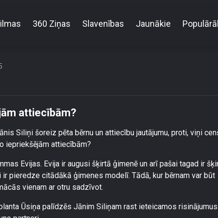
ilmas
360 Ziņas
Slavenības
Jaunākie
Populārā
Kā pieņemt bērnus no iepriekšējām attiecībām?
5
jām attiecībām?
is Siliņi šoreiz pēta bērnu un attiecību jautājumu, proti, viņi ce
no iepriekšējām attiecībām?
s Evijas. Evija ir augusi šķirtā ģimenē un arī pašai tagad ir šķi
viņai ir pieredze citādākā ģimenes modelī. Tādā, kur bērnam var būt
iemācās vienam ar otru sadzīvot.
olanta Ūsiņa palīdzēs Jānim Siliņam rast ieteicamos risinājumus