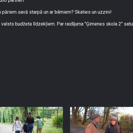
no partneri.
m pāriem savā starpā un ar bērniem? Skaties un uzzini!
 valsts budžeta līdzekļiem. Par raidījuma "Ģimenes skola 2" satu