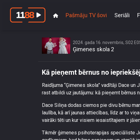
Pašmāju TV šovi
Seriāli
F
2024. gada 16. novembris, S02 E0
Ģimenes skola 2
Kā pieņemt bērnus no iepriekšē
Raidījuma “Ģimenes skola” vadītāji Dace un Jān
rast atbildi uz jautājumu: kā pieņemt bērnus 
Dace Siliņa dodas ciemos pie divu bērnu mamma
laulība, kā arī jaunas attiecības, līdz ar to 
vairāki tēti un kur visiem iesaistītajiem ir jā
Tikmēr ģimenes psihoterapijas speciāliste J