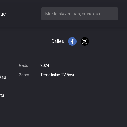
kie
Meklē slavenības, šovus, u.c.
Dalies
Gads
2024
Žanrs
Tematiskie TV šovi
nšas
rta