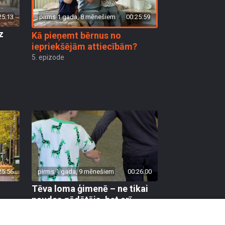
pirms 1 gada, 8 mēnešiem
00:25:59
25:13
z
Kā pieņemt bērnus no
iepriekšējām attiecībām?
5. epizode
25:56
pirms 1 gada, 9 mēnešiem
00:26:00
–
Tēva loma ģimenē – ne tikai
naudas gādātājs, bet arī
klātesošs bērnu dzīvē
1. epizode