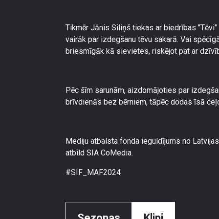
Tikmēr Jānis Siliņš tiekas ar biedrības "Tēvi"
vairāk par izdegšanu tēvu sakarā. Vai spēcīgās
briesmīgāk kā sievietes, riskējot pat ar dzīvī
Pēc šīm sarunām, aizdomājoties par izdegšanu, 
brīvdienās bez bērniem, tāpēc dodas īsā ce
Mediju atbalsta fonda ieguldījums no Latvijas
atbild SIA CoMedia.
#SIF_MAF2024
Sezonas
Klipi