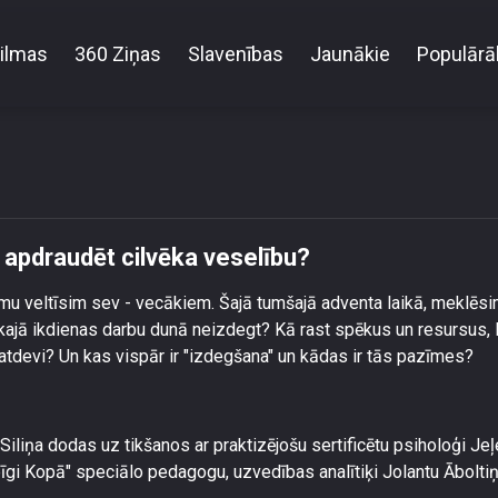
ilmas
360 Ziņas
Slavenības
Jaunākie
Populārā
zināji, ka izdegšana var reāli apdraudēt cilvēka vese
li apdraudēt cilvēka veselību?
u veltīsim sev - vecākiem. Šajā tumšajā adventa laikā, meklēs
ajā ikdienas darbu dunā neizdegt? Kā rast spēkus un resursus, l
 atdevi? Un kas vispār ir "izdegšana" un kādas ir tās pazīmes?
Siliņa dodas uz tikšanos ar praktizējošu sertificētu psiholoģi Je
gi Kopā" speciālo pedagogu, uzvedības analītiķi Jolantu Āboltiņ