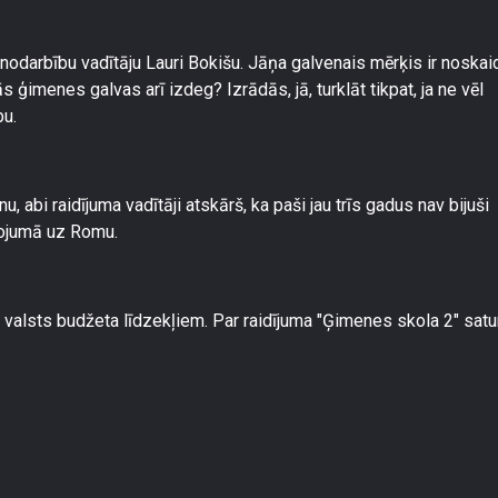
 nodarbību vadītāju Lauri Bokišu. Jāņa galvenais mērķis ir noskai
 ģimenes galvas arī izdeg? Izrādās, jā, turklāt tikpat, ja ne vēl
bu.
abi raidījuma vadītāji atskārš, ka paši jau trīs gadus nav bijuši
ļojumā uz Romu.
 valsts budžeta līdzekļiem. Par raidījuma "Ģimenes skola 2" satu