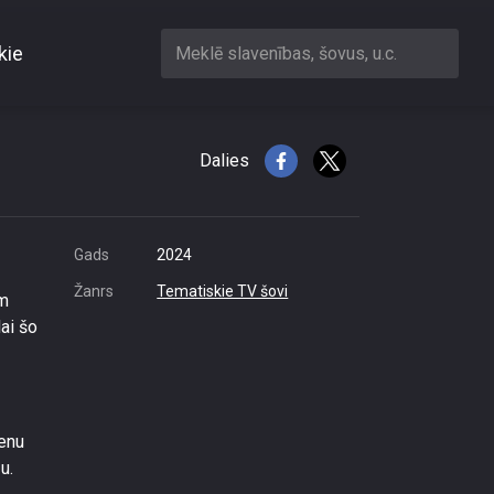
kie
Meklē slavenības, šovus, u.c.
lību?
Dalies
Gads
2024
Žanrs
Tematiskie TV šovi
im
ai šo
ļenu
u.