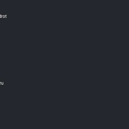
drot
ru