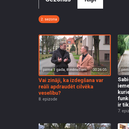
2. sezona
pirms 1 gada, 8 mēnešiem
00:26:05
pirm
Sabi
Vai zināji, ka izdegšana var
ieme
reāli apdraudēt cilvēka
kuri
veselību?
funk
8. epizode
ir ti
7. epi