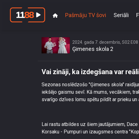
Pašmāju TV šovi
Seriāli
F
Vai 
2024. gada 7. decembris, S02 E08
Ģimenes skola 2
Vai zināji, ka izdegšana var reā
Sezonas noslēdzošo "Ģimenes skola" raidījum
iekšējo gaismu sevī. Kā mums, vecākiem, trak
svarīgo dzīves lomu spētu pildīt ar prieku un
Lai rastu atbildes uz šiem jautājumiem, Dace 
Korsaku - Pumpuri un izaugsmes centra "Kopī