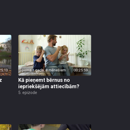
25:13
pirms 1 gada, 8 mēnešiem
00:25:59
z
Kā pieņemt bērnus no
iepriekšējām attiecībām?
5. epizode