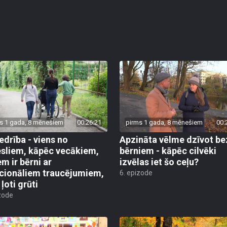
s 1 gada, 8 mēnešiem
00:26:21
pirms 1 gada, 8 mēnešiem
00:
edrība - viens no
Apzināta vēlme dzīvot be
sliem, kāpēc vecākiem,
bērniem - kāpēc cilvēki
em ir bērni ar
izvēlas iet šo ceļu?
cionāliem traucējumiem,
6. epizode
k ļoti grūti
zode