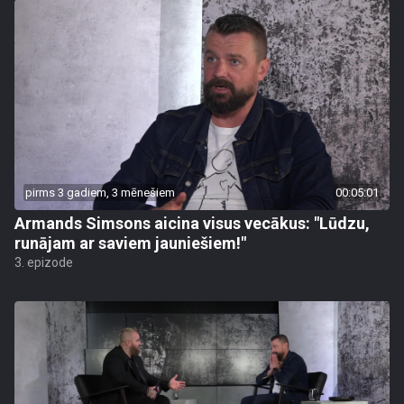
pirms 3 gadiem, 3 mēnešiem
00:05:01
Armands Simsons aicina visus vecākus: "Lūdzu,
runājam ar saviem jauniešiem!"
3. epizode