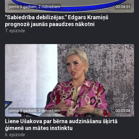
pirms 3 gadiem, 2 mēnešiem
00:04:51
"Sabiedrība debilizējas." Edgars Kramiņš
prognozē jaunās paaudzes nākotni
7. epizode
pirms 3 gadiem, 2 mēnešiem
00:05:04
Liene Ušakova par bērna audzināšanu šķirtā
ģimenē un mātes instinktu
6. epizode