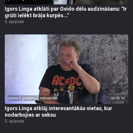
Igors Linga atklāti par Gvido dēlu audzināšanu: "Ir
grūti ielēkt brāļa kurpēs..."
5. epizode
pirms 3 gadiem, 2 mēnešiem
00:03:10
Igors Linga atklāj interesantākās vietas, kur
nodarbojies ar seksu
5. epizode