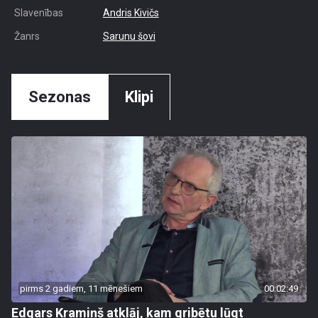
Slavenības
Andris Kivičs
Žanrs
Sarunu šovi
Sezonas
Klipi
pirms 2 gadiem, 11 mēnešiem
00:02:49
Edgars Kramiņš atklāj, kam gribētu lūgt