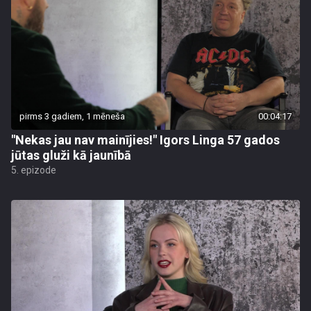
pirms 3 gadiem, 1 mēneša
00:04:17
"Nekas jau nav mainījies!" Igors Linga 57 gados
jūtas gluži kā jaunībā
5. epizode