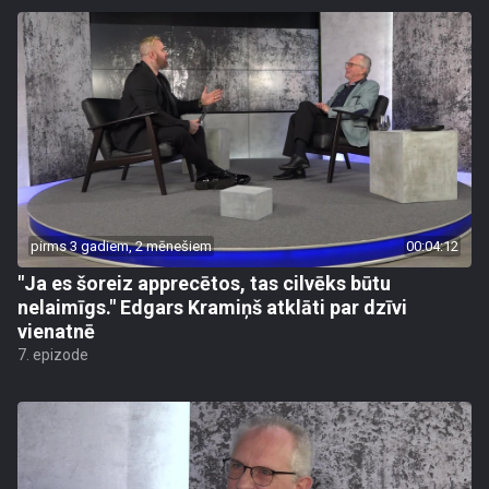
pirms 3 gadiem, 2 mēnešiem
00:04:12
"Ja es šoreiz apprecētos, tas cilvēks būtu
nelaimīgs." Edgars Kramiņš atklāti par dzīvi
vienatnē
7. epizode