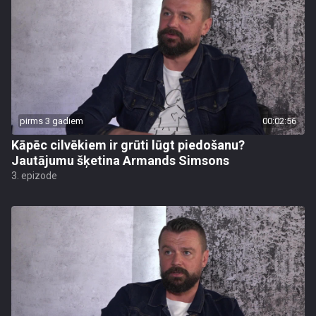
pirms 3 gadiem
00:02:56
Kāpēc cilvēkiem ir grūti lūgt piedošanu?
Jautājumu šķetina Armands Simsons
3. epizode