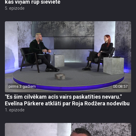
kas viņam rūp sievietē
5. epizode
pirms 3 gadiem
00:08:57
"Es šim cilvēkam acīs vairs paskatīties nevaru."
Evelīna Pārkere atklāti par Roja Rodžera nodevību
1. epizode