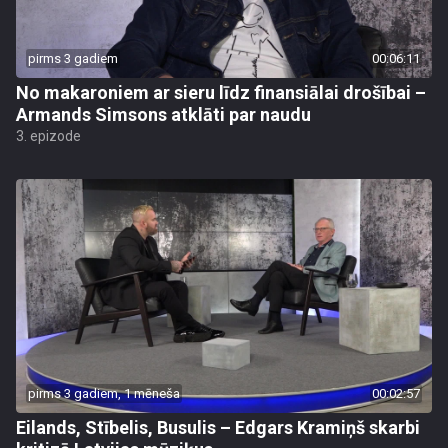
pirms 3 gadiem
00:06:11
No makaroniem ar sieru līdz finansiālai drošībai –
Armands Simsons atklāti par naudu
3. epizode
pirms 3 gadiem, 1 mēneša
00:02:57
Eilands, Stībelis, Busulis – Edgars Kramiņš skarbi