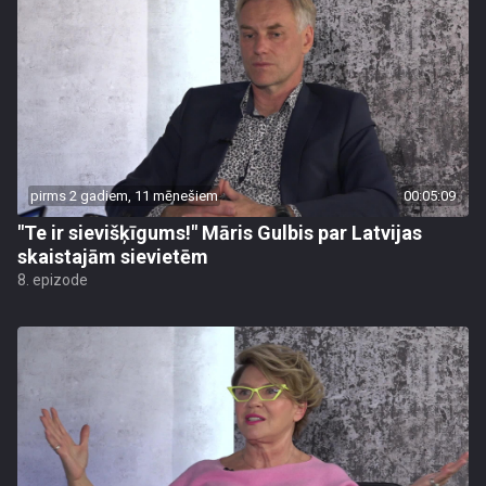
pirms 2 gadiem, 11 mēnešiem
00:05:09
"Te ir sievišķīgums!" Māris Gulbis par Latvijas
skaistajām sievietēm
8. epizode