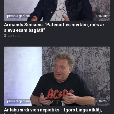
pirms 3 gadiem
00:02:38
Armands Simsons: "Pateicoties meitām, mēs ar
sievu esam bagāti!"
3. epizode
pirms 3 gadiem
00:04:25
Ar labu sirdi vien nepietiks – Igors Linga atklāj,