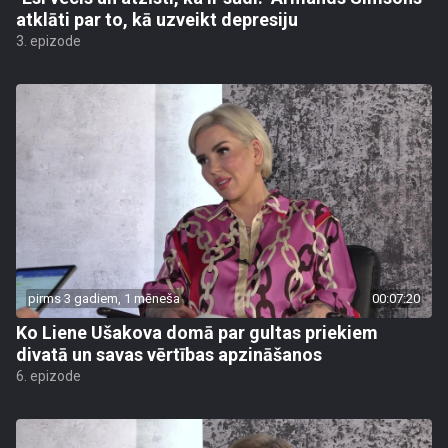
atklāti par to, kā uzveikt depresiju
3. epizode
pirms 3 gadiem, 1 mēneša
00:07:20
Ko Liene Ušakova domā par gultas priekiem
divatā un savas vērtības apzināšanos
6. epizode