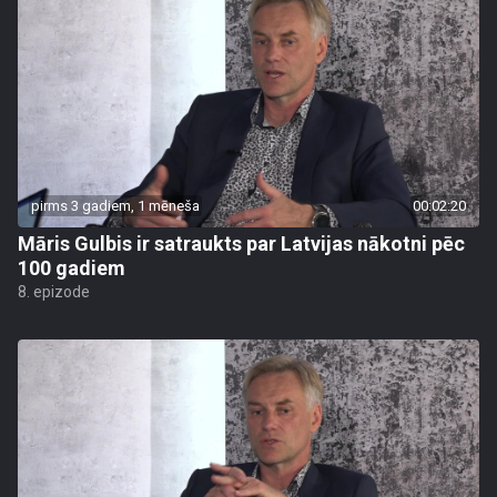
pirms 3 gadiem, 1 mēneša
00:02:20
Māris Gulbis ir satraukts par Latvijas nākotni pēc
100 gadiem
8. epizode