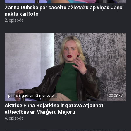
Žanna Dubska par sacelto ažiotāžu ap viņas Jāņu
nakts kailfoto
2. epizode
pirms 3 gadiem, 2 mēnešiem
00:03:47
Aktrise Elīna Bojarkina ir gatava atjaunot
attiecības ar Marģeru Majoru
4. epizode