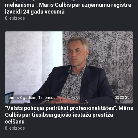
mehānismu". Māris Gulbis par uzņēmumu reģistra
izveidi 24 gadu vecumā
8. epizode
pirms 3 gadiem, 1 mēneša
00:03:39
"Valsts policijai pietrūkst profesionalitātes". Māris
Gulbis par tiesībsargājošo iestāžu prestiža
celšanu
8. epizode