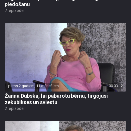
piedošanu
7. epizode
pirms 2 gadiem, 11 mēnešiem
00:03:12
Žanna Dubska, lai pabarotu bērnu, tirgojusi
zeķubikses un sviestu
2. epizode