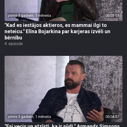
pirms 3 gadiem, 1 mēneša
00:03:19
"Kad es iestājos aktieros, es mammai ilgi to
neteicu." Elīna Bojarkina par karjeras izvēli un
bērnību
4. epizode
pirms 3 gadiem, 1 mēneša
00:04:57
"Esi vecis un atzīsti, ka ir sūdi." Armands Simsons