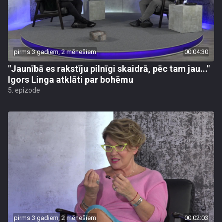
pirms 3 gadiem, 2 mēnešiem
00:04:30
"Jaunībā es rakstīju pilnīgi skaidrā, pēc tam jau..."
Igors Linga atklāti par bohēmu
5. epizode
pirms 3 gadiem, 2 mēnešiem
00:02:03