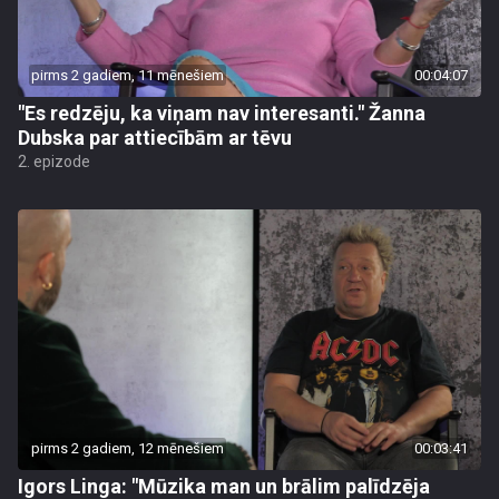
pirms 2 gadiem, 11 mēnešiem
00:04:07
"Es redzēju, ka viņam nav interesanti." Žanna
Dubska par attiecībām ar tēvu
2. epizode
pirms 2 gadiem, 12 mēnešiem
00:03:41
Igors Linga: "Mūzika man un brālim palīdzēja