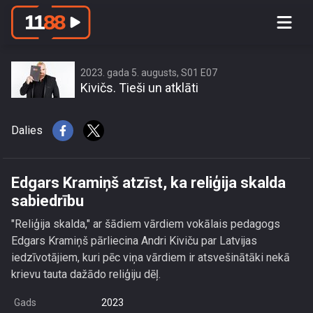
Edgars Kramiņš atzīst, ka reliģija
skalda sabiedrību
2023. gada 5. augusts, S01 E07
Kivičs. Tieši un atklāti
Dalies
Edgars Kramiņš atzīst, ka reliģija skalda
sabiedrību
"Reliģija skalda," ar šādiem vārdiem vokālais pedagogs
Edgars Kramiņš pārliecina Andri Kiviču par Latvijas
iedzīvotājiem, kuri pēc viņa vārdiem ir atsvešinātāki nekā
krievu tauta dažādo reliģiju dēļ.
Gads
2023