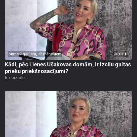
pirms 2 gadiem, 12 mēnešiem
00:03:18
Kādi, pēc Lienes Ušakovas domām, ir izcilu gultas
prieku priekšnosacījumi?
6. epizode