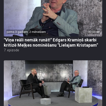
pirms 3 gadiem, 2 mēnešiem
00:03:48
"Viņa reāli nemāk runāt!" Edgars Kramiņš skarbi
kritizē Meļķes nominēšanu "Lielajam Kristapam"
7. epizode