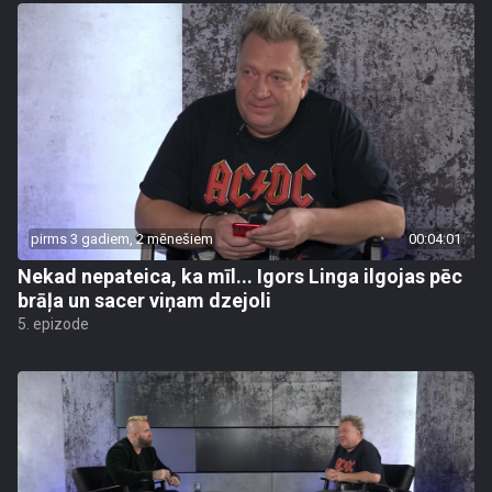
pirms 3 gadiem, 2 mēnešiem
00:04:01
Nekad nepateica, ka mīl... Igors Linga ilgojas pēc
brāļa un sacer viņam dzejoli
5. epizode