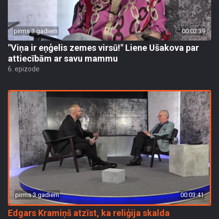
pirms 3 gadiem
00:02:39
"Viņa ir eņģelis zemes virsū!" Liene Ušakova par
attiecībām ar savu mammu
6. epizode
pirms 3 gadiem
00:03:41
Edgars Kramiņš atzīst, ka reliģija skalda