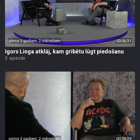
pirms 3 gadiem, 2 mēnešiem
00:06:31
Igors Linga atklāj, kam gribētu lūgt piedošanu
5. epizode
pirms 3 gadiem, 2 mēnešiem
00:03:39