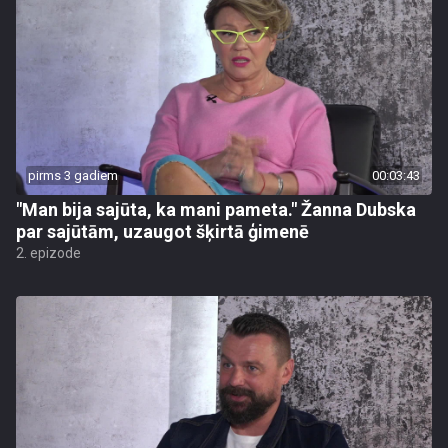
pirms 3 gadiem
00:03:43
"Man bija sajūta, ka mani pameta." Žanna Dubska
par sajūtām, uzaugot šķirtā ģimenē
2. epizode