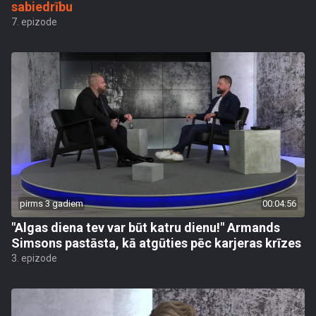
sabiedrību
7. epizode
pirms 3 gadiem
00:04:56
"Algas diena tev var būt katru dienu!" Armands
Simsons pastāsta, kā atgūties pēc karjeras krīzes
3. epizode