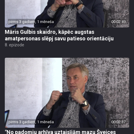
pirms 3 gadiem, 1 mēneša
00:02:49
Māris Gulbis skaidro, kāpēc augstas
amatpersonas slēpj savu patieso orientāciju
8. epizode
pirms 3 gadiem, 1 mēneša
00:02:37
"No padomju arhīva uztaisījām mazu Šveices