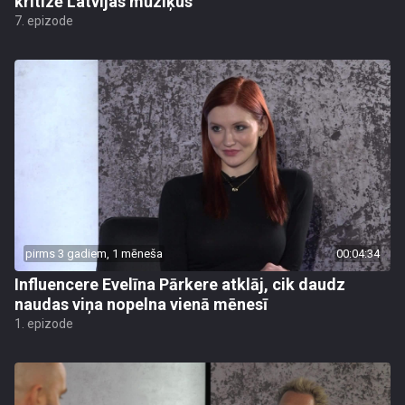
kritizē Latvijas mūziķus
7. epizode
pirms 3 gadiem, 1 mēneša
00:04:34
Influencere Evelīna Pārkere atklāj, cik daudz
naudas viņa nopelna vienā mēnesī
1. epizode