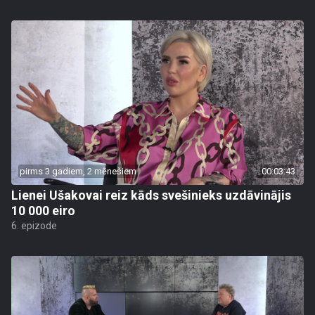
pirms 3 gadiem, 2 mēnešiem
00:03:43
Lienei Ušakovai reiz kāds svešinieks uzdāvinājis
10 000 eiro
6. epizode