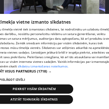
 tīmekļa vietne izmanto sīkdatnes
pirms 3 gadiem, 3 mēnešiem
00:05:27
 tīmekļa vietnē tiek izmantotas sīkdatnes, lai nodrošinātu un uzlabotu tīmek
Viens par sešiem – Armands Simsons atklāj, ko
nes darbību., nosūtītu personalizētu reklāmu un satura ģenerēšanai, veiktu
prasa rūpes par tik lielu ģimeni
āmas un satura mērījumus, auditorijas datu apkopošanu, kā arī produktu izst
zlabošanu. Zemāk sniedzam informāciju par visām sīkdatnēm, kuras tiek
3. epizode
ntotas mūsu tīmekļa vietnēs. Sīkdatnes var atšķirties atkarībā no apmeklētā
rneta vietnes sadaļas. Lietotājam jebkurā brīdī ir iespēja piekrist, atteikties va
īt savu piekrišanu. Piekrišanas sniegšana, kā arī tās atsaukšana vai mainīša
ecas uz visām interneta vietnes sadaļām. Vairāk informācijas par izmantotaj
atnēm skatīt
sīkdatņu izmantošanas noteikumos.
ĪT VISUS PARTNERUS
(1718) →
PIELĀGOT IZVĒLI
PIEKRIST VISĀM SĪKDATNĒM
ATSTĀT TEHNISKĀS SĪKDATNES
pirms 3 gadiem, 3 mēnešiem
00:03:36