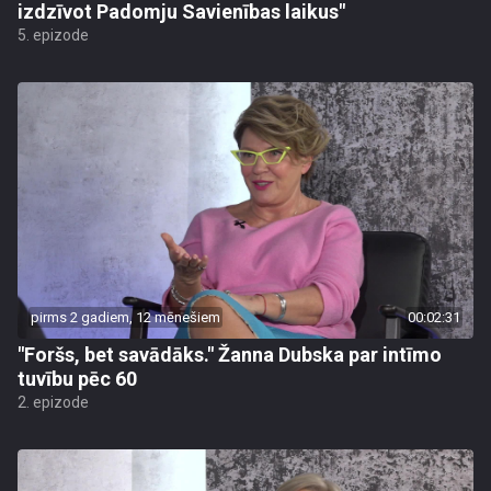
izdzīvot Padomju Savienības laikus"
5. epizode
pirms 2 gadiem, 12 mēnešiem
00:02:31
"Foršs, bet savādāks." Žanna Dubska par intīmo
tuvību pēc 60
2. epizode