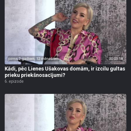
pirms 2 gadiem, 12 mēnešiem
00:03:18
Kādi, pēc Lienes Ušakovas domām, ir izcilu gultas
prieku priekšnosacījumi?
6. epizode