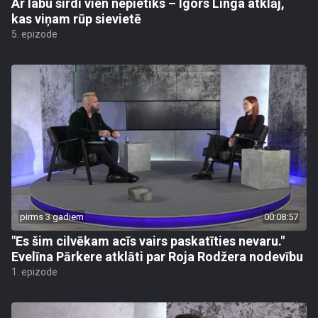
Ar labu sirdi vien nepietiks – Igors Linga atklāj,
kas viņam rūp sievietē
5. epizode
pirms 3 gadiem
00:08:57
"Es šim cilvēkam acīs vairs paskatīties nevaru."
Evelīna Pārkere atklāti par Roja Rodžera nodevību
1. epizode