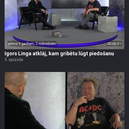
pirms 3 gadiem, 2 mēnešiem
00:06:31
Igors Linga atklāj, kam gribētu lūgt piedošanu
5. epizode