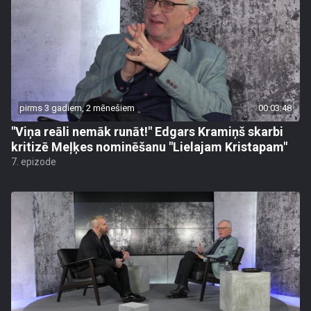
pirms 3 gadiem, 2 mēnešiem
00:03:48
"Viņa reāli nemāk runāt!" Edgars Kramiņš skarbi
kritizē Meļķes nominēšanu "Lielajam Kristapam"
7. epizode