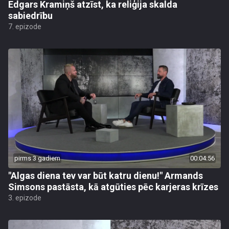
Edgars Kramiņš atzīst, ka reliģija skalda
sabiedrību
7. epizode
pirms 3 gadiem
00:04:56
"Algas diena tev var būt katru dienu!" Armands
Simsons pastāsta, kā atgūties pēc karjeras krīzes
3. epizode