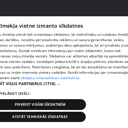
 tīmekļa vietne izmanto sīkdatnes
 tīmekļa vietnē tiek izmantotas sīkdatnes, lai nodrošinātu un uzlabotu tīmek
pirms 3 gadiem, 3 mēnešiem
00:05:27
nes darbību., nosūtītu personalizētu reklāmu un satura ģenerēšanai, veiktu
Viens par sešiem – Armands Simsons atklāj, ko
āmas un satura mērījumus, auditorijas datu apkopošanu, kā arī produktu izst
prasa rūpes par tik lielu ģimeni
zlabošanu. Zemāk sniedzam informāciju par visām sīkdatnēm, kuras tiek
ntotas mūsu tīmekļa vietnēs. Sīkdatnes var atšķirties atkarībā no apmeklētā
3. epizode
rneta vietnes sadaļas. Lietotājam jebkurā brīdī ir iespēja piekrist, atteikties va
īt savu piekrišanu. Piekrišanas sniegšana, kā arī tās atsaukšana vai mainīša
ecas uz visām interneta vietnes sadaļām. Vairāk informācijas par izmantotaj
atnēm skatīt
sīkdatņu izmantošanas noteikumos.
ĪT VISUS PARTNERUS
(1718) →
PIELĀGOT IZVĒLI
PIEKRIST VISĀM SĪKDATNĒM
ATSTĀT TEHNISKĀS SĪKDATNES