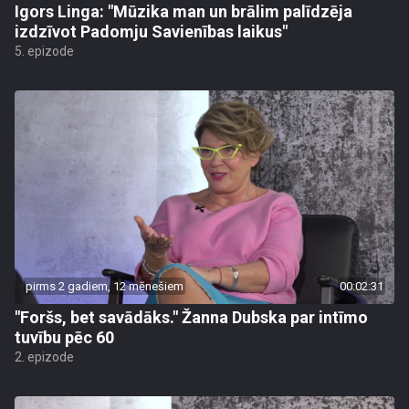
Igors Linga: "Mūzika man un brālim palīdzēja
izdzīvot Padomju Savienības laikus"
5. epizode
pirms 2 gadiem, 12 mēnešiem
00:02:31
"Foršs, bet savādāks." Žanna Dubska par intīmo
tuvību pēc 60
2. epizode