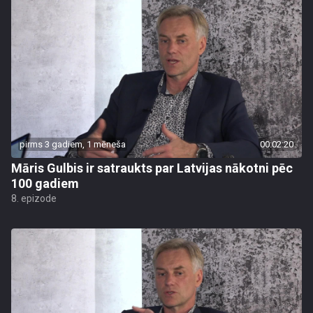
pirms 3 gadiem, 1 mēneša
00:02:20
Māris Gulbis ir satraukts par Latvijas nākotni pēc
100 gadiem
8. epizode