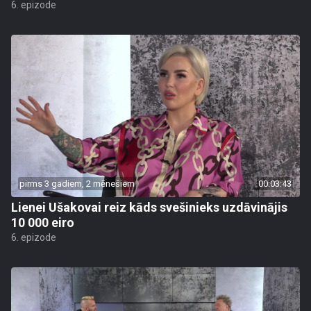
6. epizode
pirms 3 gadiem, 2 mēnešiem
00:03:43
Lienei Ušakovai reiz kāds svešinieks uzdāvinājis
10 000 eiro
6. epizode