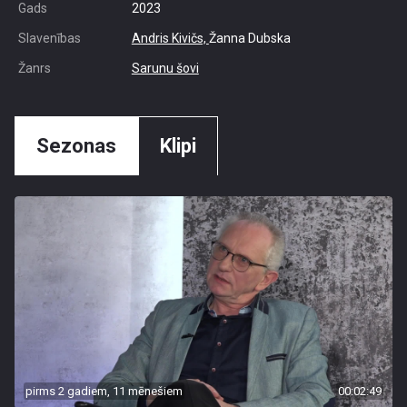
Gads
2023
Slavenības
Andris Kivičs,
Žanna Dubska
Žanrs
Sarunu šovi
Sezonas
Klipi
pirms 2 gadiem, 11 mēnešiem
00:02:49