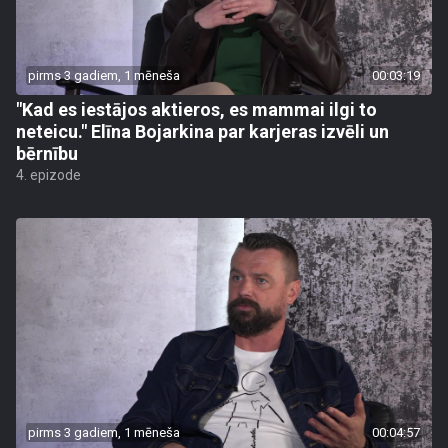
pirms 3 gadiem, 1 mēneša
00:03:19
"Kad es iestājos aktieros, es mammai ilgi to
neteicu." Elīna Bojarkina par karjeras izvēli un
bērnību
4. epizode
pirms 3 gadiem, 1 mēneša
00:04:57