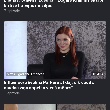
Eilands, Stībelis, Busulis – Edgars Kramiņš skarbi
kritizē Latvijas mūziķus
7. epizode
pirms 3 gadiem, 1 mēneša
00:04:34
Influencere Evelīna Pārkere atklāj, cik daudz
naudas viņa nopelna vienā mēnesī
1. epizode