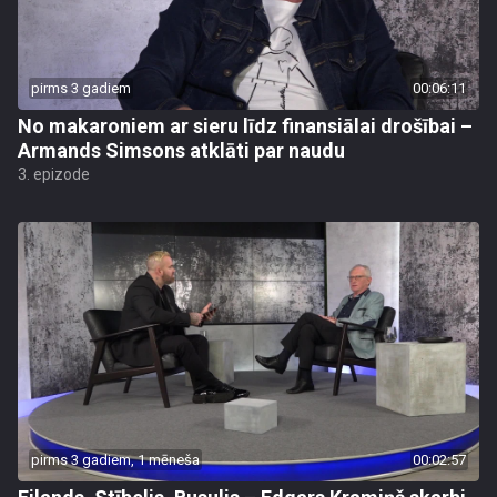
pirms 3 gadiem
00:06:11
No makaroniem ar sieru līdz finansiālai drošībai –
Armands Simsons atklāti par naudu
3. epizode
pirms 3 gadiem, 1 mēneša
00:02:57