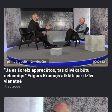
pirms 3 gadiem, 2 mēnešiem
00:04:12
"Ja es šoreiz apprecētos, tas cilvēks būtu
nelaimīgs." Edgars Kramiņš atklāti par dzīvi
vienatnē
7. epizode