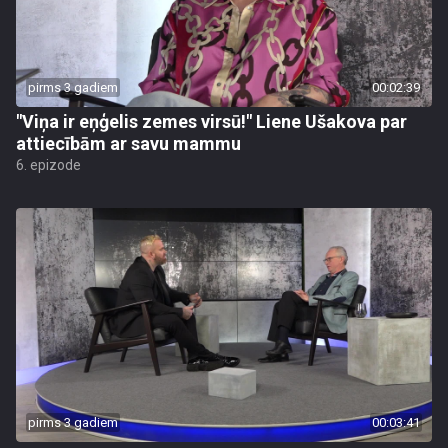
pirms 3 gadiem
00:02:39
"Viņa ir eņģelis zemes virsū!" Liene Ušakova par
attiecībām ar savu mammu
6. epizode
pirms 3 gadiem
00:03:41