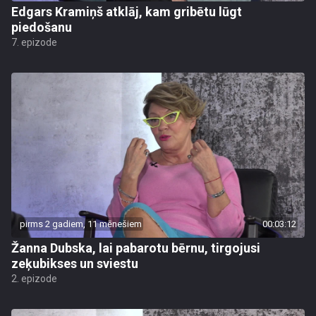
Edgars Kramiņš atklāj, kam gribētu lūgt
piedošanu
7. epizode
pirms 2 gadiem, 11 mēnešiem
00:03:12
Žanna Dubska, lai pabarotu bērnu, tirgojusi
zeķubikses un sviestu
2. epizode