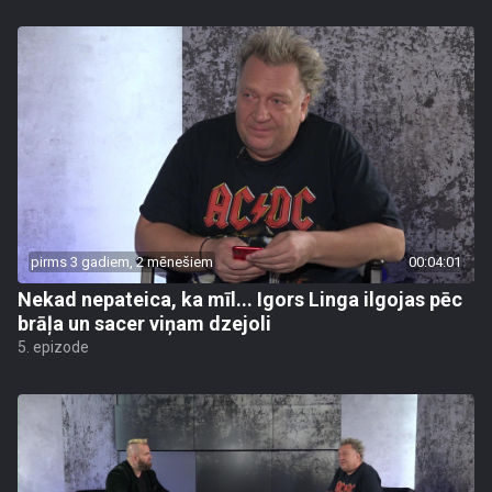
pirms 3 gadiem, 2 mēnešiem
00:04:01
Nekad nepateica, ka mīl... Igors Linga ilgojas pēc
brāļa un sacer viņam dzejoli
5. epizode