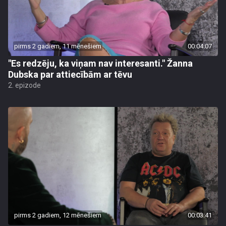
pirms 2 gadiem, 11 mēnešiem
00:04:07
"Es redzēju, ka viņam nav interesanti." Žanna
Dubska par attiecībām ar tēvu
2. epizode
pirms 2 gadiem, 12 mēnešiem
00:03:41