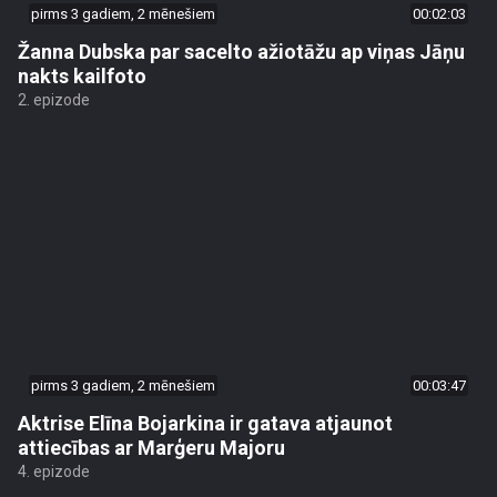
pirms 3 gadiem, 2 mēnešiem
00:02:03
Žanna Dubska par sacelto ažiotāžu ap viņas Jāņu
nakts kailfoto
2. epizode
pirms 3 gadiem, 2 mēnešiem
00:03:47
Aktrise Elīna Bojarkina ir gatava atjaunot
attiecības ar Marģeru Majoru
4. epizode