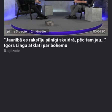
pirms 3 gadiem, 2 mēnešiem
00:04:30
"Jaunībā es rakstīju pilnīgi skaidrā, pēc tam jau..."
Igors Linga atklāti par bohēmu
5. epizode