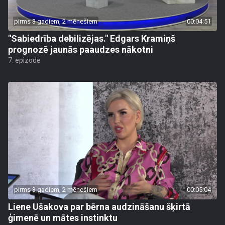
pirms 3 gadiem, 2 mēnešiem
00:04:51
"Sabiedrība debilizējas." Edgars Kramiņš
prognozē jaunās paaudzes nākotni
7. epizode
pirms 3 gadiem, 2 mēnešiem
00:05:04
Liene Ušakova par bērna audzināšanu šķirtā
ģimenē un mātes instinktu