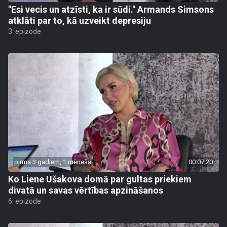
"Esi vecis un atzīsti, ka ir sūdi." Armands Simsons
atklāti par to, kā uzveikt depresiju
3. epizode
pirms 3 gadiem, 1 mēneša
00:07:20
Ko Liene Ušakova domā par gultas priekiem
divatā un savas vērtības apzināšanos
6. epizode