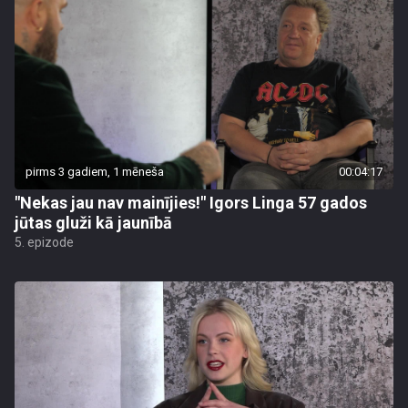
pirms 3 gadiem, 1 mēneša
00:04:17
"Nekas jau nav mainījies!" Igors Linga 57 gados
jūtas gluži kā jaunībā
5. epizode