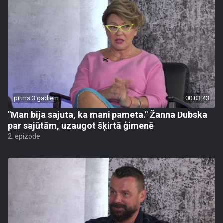
pirms 3 gadiem
00:03:43
"Man bija sajūta, ka mani pameta." Žanna Dubska
par sajūtām, uzaugot šķirtā ģimenē
2. epizode