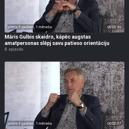
pirms 3 gadiem, 1 mēneša
00:02:49
Māris Gulbis skaidro, kāpēc augstas
amatpersonas slēpj savu patieso orientāciju
8. epizode
pirms 3 gadiem, 1 mēneša
00:02:37