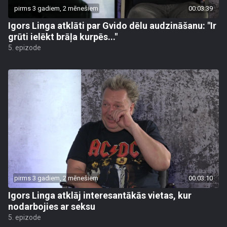
pirms 3 gadiem, 2 mēnešiem
00:03:39
Igors Linga atklāti par Gvido dēlu audzināšanu: "Ir
grūti ielēkt brāļa kurpēs..."
5. epizode
pirms 3 gadiem, 2 mēnešiem
00:03:10
Igors Linga atklāj interesantākās vietas, kur
nodarbojies ar seksu
5. epizode