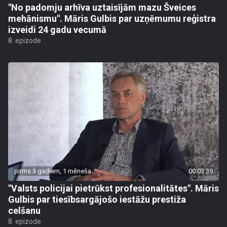
"No padomju arhīva uztaisījām mazu Šveices
mehānismu". Māris Gulbis par uzņēmumu reģistra
izveidi 24 gadu vecumā
8. epizode
pirms 3 gadiem, 1 mēneša
00:03:39
"Valsts policijai pietrūkst profesionalitātes". Māris
Gulbis par tiesībsargājošo iestāžu prestiža
celšanu
8. epizode