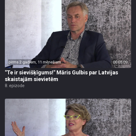
pirms 2 gadiem, 11 mēnešiem
00:05:09
"Te ir sievišķīgums!" Māris Gulbis par Latvijas
skaistajām sievietēm
8. epizode