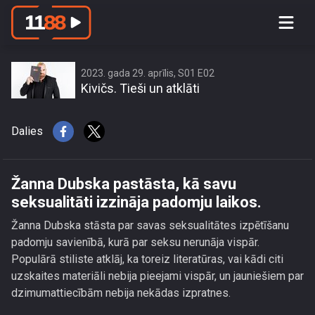
Žanna Dubska pastāsta, kā savu
seksualitāti izzināja padomju laikos.
2023. gada 29. aprīlis, S01 E02
Kivičs. Tieši un atklāti
Dalies
Žanna Dubska pastāsta, kā savu
seksualitāti izzināja padomju laikos.
Žanna Dubska stāsta par savas seksualitātes izpētīšanu
padomju savienībā, kurā par seksu nerunāja vispār.
Populārā stiliste atklāj, ka toreiz literatūras, vai kādi citi
uzskaites materiāli nebija pieejami vispār, un jauniešiem par
dzimumattiecībām nebija nekādas izpratnes.