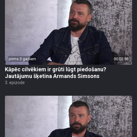
pirms 3 gadiem
00:02:56
Kāpēc cilvēkiem ir grūti lūgt piedošanu?
Jautājumu šķetina Armands Simsons
3. epizode