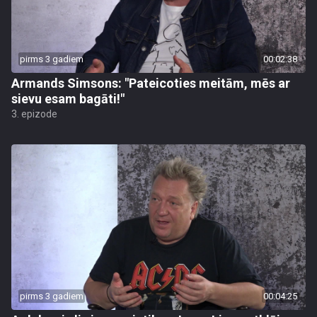
pirms 3 gadiem
00:02:38
Armands Simsons: "Pateicoties meitām, mēs ar
sievu esam bagāti!"
3. epizode
pirms 3 gadiem
00:04:25