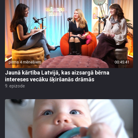
pirms 4 mēnešiem
00:45:41
Jaunā kārtība Latvijā, kas aizsargā bērna
intereses vecāku šķiršanās drāmās
9. epizode