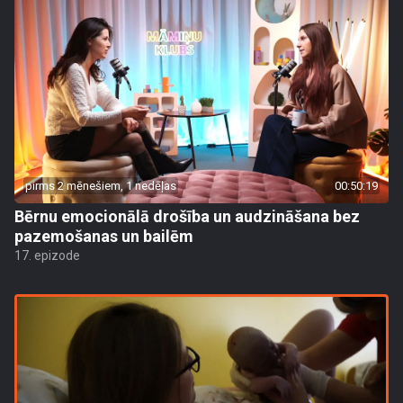
pirms 2 mēnešiem, 1 nedēļas
00:50:19
Bērnu emocionālā drošība un audzināšana bez
pazemošanas un bailēm
17. epizode