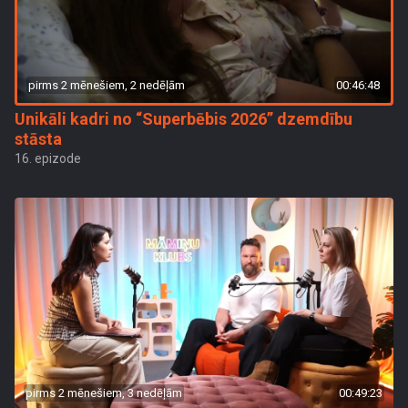
pirms 2 mēnešiem, 2 nedēļām
00:46:48
Unikāli kadri no “Superbēbis 2026” dzemdību
stāsta
16. epizode
pirms 2 mēnešiem, 3 nedēļām
00:49:23