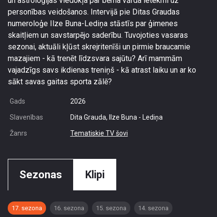
un astroloģijas viedokļa par bērna vārda ietekmi uz
personības veidošanos. Intervijā pie Ditas Graudas
numeroloģe Ilze Buna-Lediņa stāstīs par ģimenes
skaitļiem un savstarpējo saderību. Tuvojoties vasaras
sezonai, aktuāli kļūst skrejritenīši un pirmie braucamie
mazajiem - kā trenēt līdzsvara sajūtu? Arī mammām
vajadzīgs savs ikdienas treniņš - kā atrast laiku un ar ko
sākt savas gaitas sporta zālē?
Gads
2026
Slavenības
Dita Grauda, Ilze Buna - Lediņa
Žanrs
Tematiskie TV šovi
Sezonas
Klipi
17. sezona
16. sezona
15. sezona
14. sezona