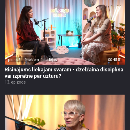
pirms 3 mēnešiem, 1 nedēļas
00:45:51
Risinājums liekajam svaram - dzelžaina disciplīna
vai izpratne par uzturu?
13. epizode