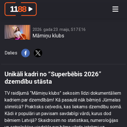
Unikāli kadri no “Superbēbis 2026”
dzemdību stāsta
2026. gada 23. maijs, S17 E16
Māmiņu klubs
Dalies
Unikāli kadri no “Superbēbis 2026”
dzemdību stāsta
TV raidījumā “Māmiņu klubs” sekosim līdzi dokumentāliem
kadriem par dzemdībām! Kā pasaulē nāk bērniņš Jūrmalas
slimnīcā? Praktisks ceļvedis, kas liekams dzemdību somā.
Kādi ir populāri un pavisam savdabīgi vārdi, kurus dod
bērniem Latvijā? Skaidrosim no statistikas, numeroloģijas