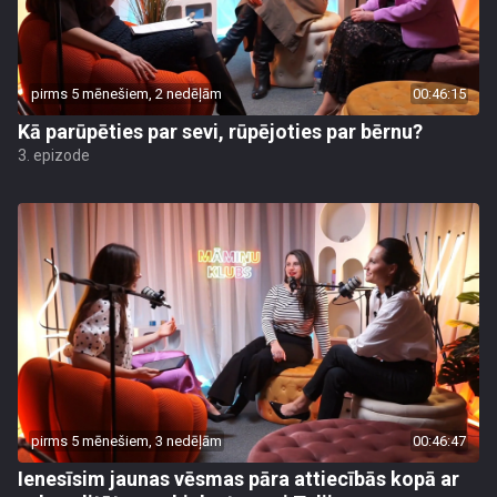
pirms 5 mēnešiem, 2 nedēļām
00:46:15
Kā parūpēties par sevi, rūpējoties par bērnu?
3. epizode
pirms 5 mēnešiem, 3 nedēļām
00:46:47
Ienesīsim jaunas vēsmas pāra attiecībās kopā ar