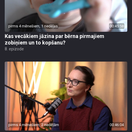
pirms 4 mēnešiem, 1 nedēļas
00:45:58
Kas vecākiem jāzina par bērna pirmajiem
zobiņiem un to kopšanu?
8. epizode
pirms 4 mēnešiem, 2 nedēļām
00:46:04