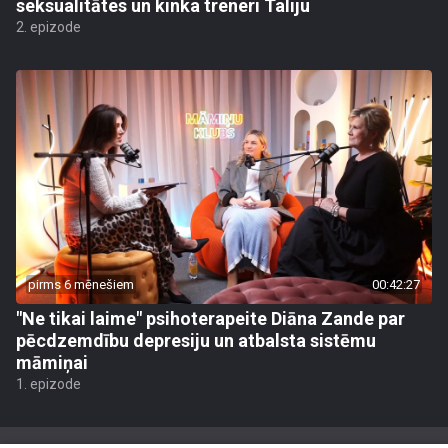
seksualitātes un kinka treneri Taliju
2. epizode
pirms 6 mēnešiem
00:42:27
"Ne tikai laime" psihoterapeite Diāna Zande par
pēcdzemdību depresiju un atbalsta sistēmu
māmiņai
1. epizode