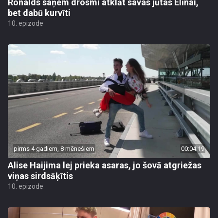
Ronalds saņem drosmi atklāt savas jūtas Elīnai,
bet dabū kurvīti
10. epizode
pirms 4 gadiem, 8 mēnešiem
00:04:19
Alise Haijima lej prieka asaras, jo šovā atgriežas
viņas sirdsāķītis
10. epizode