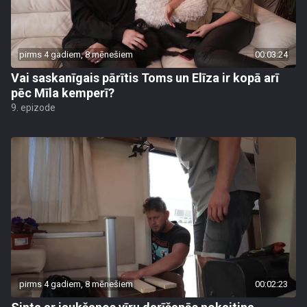
pirms 4 gadiem, 8 mēnešiem
00:03:24
Vai saskanīgais pārītis Toms un Elīza ir kopā arī
pēc Mīla kemperī?
9. epizode
pirms 4 gadiem, 8 mēnešiem
00:02:23