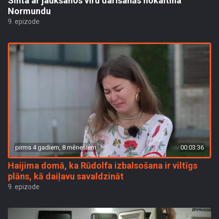
Sinta ar jaukšanos vīru darīšanās nokaitina
Normundu
9. epizode
pirms 4 gadiem, 8 mēnešiem
00:03:36
Haijima domā, ka Rūdolfa izbalsošana ir viltīgs
plāns, kā daiļavu savaldzināt
9. epizode