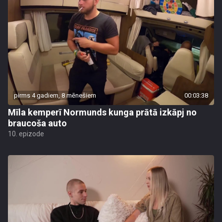
pirms 4 gadiem, 8 mēnešiem
00:03:38
Mīla kemperī Normunds kunga prātā izkāpj no
braucoša auto
10. epizode