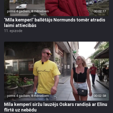
pirms 4 gadiem, 8 mēnešiem
00:02:17
‘Mīla kemperī’ ballētājs Normunds tomēr atradis
laimi attiecībās
11. epizode
pirms 4 gadiem, 8 mēnešiem
00:02:58
Mīla kemperī siržu lauzējs Oskars randiņā ar Elīnu
flirtē uz nebēdu