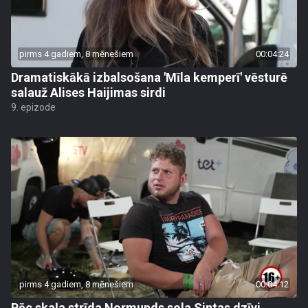
pirms 4 gadiem, 8 mēnešiem
00:04:24
Dramatiskākā izbalsošana 'Mīla kemperī' vēsturē
salauž Alises Haijimas sirdi
9. epizode
pirms 4 gadiem, 8 mēnešiem
00:04:12
Pēc skaļa strīda Normunds sola Sintas dzīvi