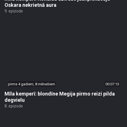
Oskara nekrietnā aura
9. epizode
pirms 4 gadiem, 8 mēnešiem
00:07:13
Mīla kemperī: blondīne Megija pirmo reizi pilda
degvielu
8. epizode