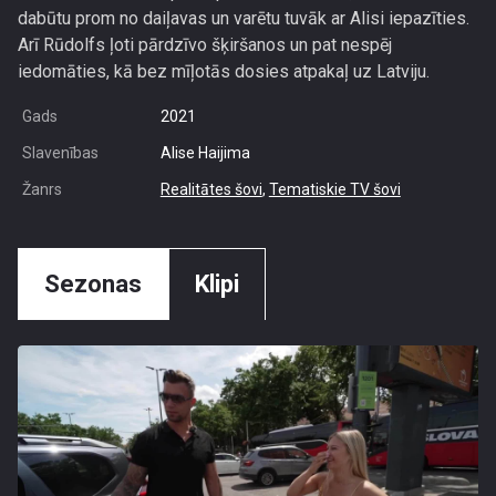
dabūtu prom no daiļavas un varētu tuvāk ar Alisi iepazīties.
Arī Rūdolfs ļoti pārdzīvo šķiršanos un pat nespēj
iedomāties, kā bez mīļotās dosies atpakaļ uz Latviju.
Gads
2021
Slavenības
Alise Haijima
Žanrs
Realitātes šovi
,
Tematiskie TV šovi
Sezonas
Klipi