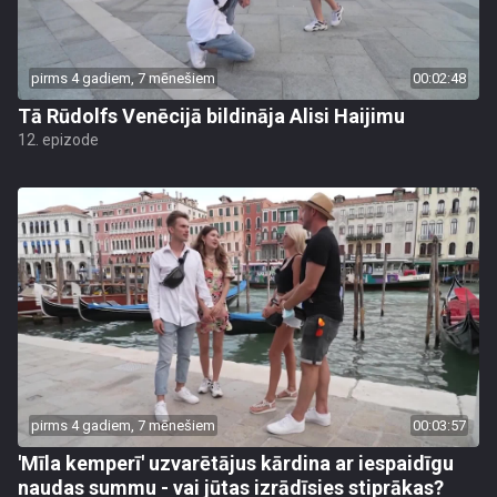
pirms 4 gadiem, 7 mēnešiem
00:02:48
Tā Rūdolfs Venēcijā bildināja Alisi Haijimu
12. epizode
pirms 4 gadiem, 7 mēnešiem
00:03:57
'Mīla kemperī' uzvarētājus kārdina ar iespaidīgu
naudas summu - vai jūtas izrādīsies stiprākas?