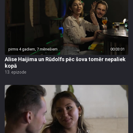
pirms 4 gadiem, 7 mēnešiem
00:03:01
Alise Haijima un Rūdolfs pēc šova tomēr nepaliek
kopā
13. epizode