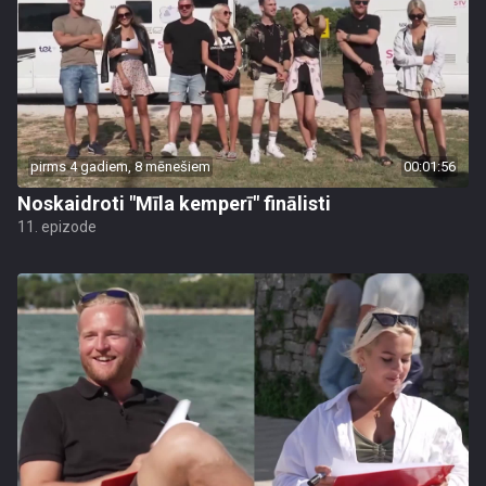
pirms 4 gadiem, 8 mēnešiem
00:01:56
Noskaidroti "Mīla kemperī" finālisti
11. epizode