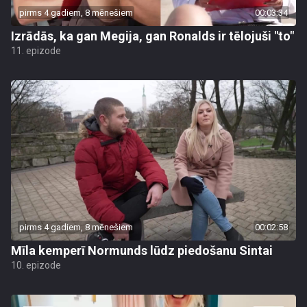
pirms 4 gadiem, 8 mēnešiem
00:03:34
Izrādās, ka gan Megija, gan Ronalds ir tēlojuši "to"
11. epizode
pirms 4 gadiem, 8 mēnešiem
00:02:58
Mīla kemperī Normunds lūdz piedošanu Sintai
10. epizode