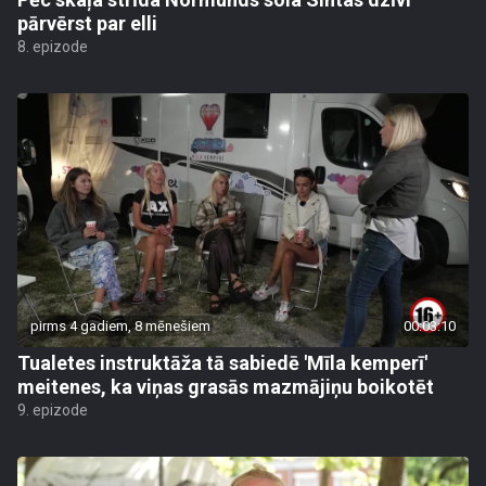
pārvērst par elli
8. epizode
pirms 4 gadiem, 8 mēnešiem
00:03:10
Tualetes instruktāža tā sabiedē 'Mīla kemperī'
meitenes, ka viņas grasās mazmājiņu boikotēt
9. epizode