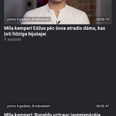
pirms 4 gadiem, 8 mēnešiem
00:03:19
Mīla kemperī Edžus pēc šova atradis dāmu, kas
ļoti līdzīga bijušajai
9. epizode
pirms 4 gadiem, 8 mēnešiem
00:02:47
Mīla kemperī: Ronaldu uztrauc jaunpienācēja