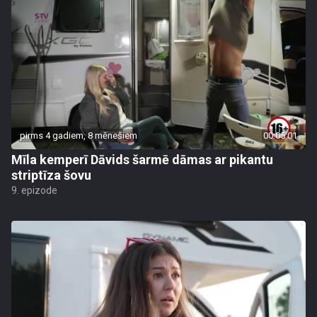
pirms 4 gadiem, 8 mēnešiem
00:05:01
Mīla kemperī Dāvids šarmē dāmas ar pikantu
striptīza šovu
9. epizode