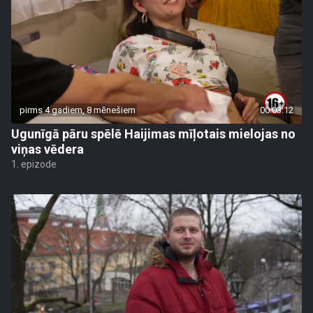
pirms 4 gadiem, 8 mēnešiem
00:03:12
Ugunīgā pāru spēlē Haijimas mīļotais mielojas no
viņas vēdera
1. epizode