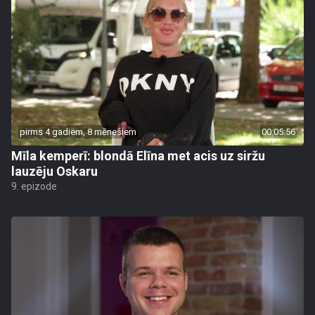
pirms 4 gadiem, 8 mēnešiem
00:05:56
Mīla kemperī: blondā Elīna met acis uz siržu
lauzēju Oskaru
9. epizode