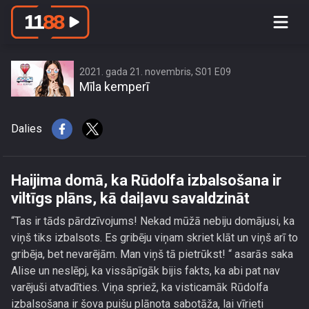
Haijima domā, ka Rūdolfa izbalsošana
ir viltīgs plāns, kā daiļavu savaldzināt
2021. gada 21. novembris, S01 E09
Mīla kemperī
Dalies
Haijima domā, ka Rūdolfa izbalsošana ir
viltīgs plāns, kā daiļavu savaldzināt
“Tas ir tāds pārdzīvojums! Nekad mūžā nebiju domājusi, ka
viņš tiks izbalsots. Es gribēju viņam skriet klāt un viņš arī to
gribēja, bet nevarējām. Man viņš tā pietrūkst! “ asarās saka
Alise un neslēpj, ka vissāpīgāk bijis fakts, ka abi pat nav
varējuši atvadīties. Viņa spriež, ka visticamāk Rūdolfa
izbalsošana ir šova puišu plānota sabotāža, lai vīrieti