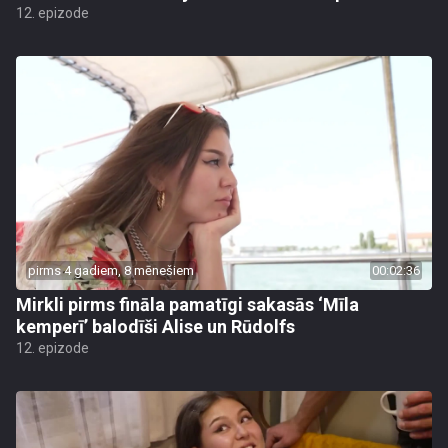
12. epizode
pirms 4 gadiem, 8 mēnešiem
00:02:36
Mirkli pirms fināla pamatīgi sakasās ‘Mīla
kemperī’ balodīši Alise un Rūdolfs
12. epizode