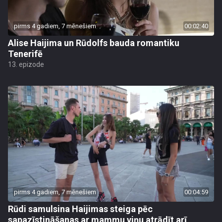
pirms 4 gadiem, 7 mēnešiem
00:02:40
Alise Haijima un Rūdolfs bauda romantiku
Tenerifē
13. epizode
pirms 4 gadiem, 7 mēnešiem
00:04:59
Rūdi samulsina Haijimas steiga pēc
sapazīstināšanas ar mammu viņu atrādīt arī