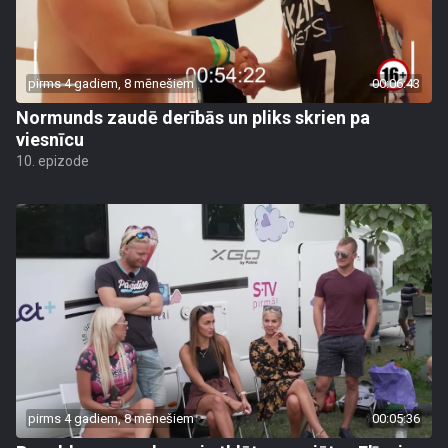
pirms 4 gadiem, 8 mēnešiem
00:06:43
Normunds zaudē derībās un pliks skrien pa
viesnīcu
10. epizode
pirms 4 gadiem, 8 mēnešiem
00:05:36