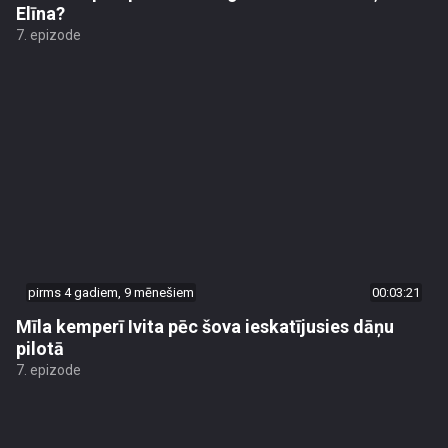
Elīna?
7. epizode
pirms 4 gadiem, 9 mēnešiem
00:03:21
Mīla kemperī Ivita pēc šova ieskatījusies dāņu
pilotā
7. epizode