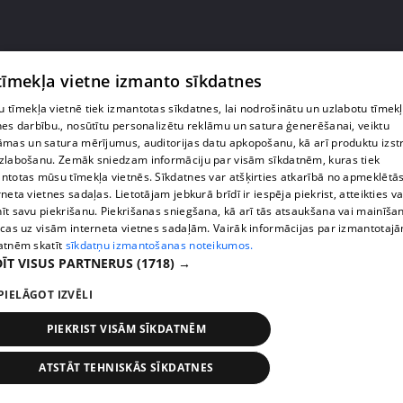
pirms 4 gadiem, 9 mēnešiem
00:02:48
 tīmekļa vietne izmanto sīkdatnes
Mīla kemperī: negaidīti izšķirts viens no
saskanīgākajiem pārīšiem
 tīmekļa vietnē tiek izmantotas sīkdatnes, lai nodrošinātu un uzlabotu tīmek
nes darbību., nosūtītu personalizētu reklāmu un satura ģenerēšanai, veiktu
7. epizode
āmas un satura mērījumus, auditorijas datu apkopošanu, kā arī produktu izst
zlabošanu. Zemāk sniedzam informāciju par visām sīkdatnēm, kuras tiek
ntotas mūsu tīmekļa vietnēs. Sīkdatnes var atšķirties atkarībā no apmeklētā
rneta vietnes sadaļas. Lietotājam jebkurā brīdī ir iespēja piekrist, atteikties va
īt savu piekrišanu. Piekrišanas sniegšana, kā arī tās atsaukšana vai mainīša
ecas uz visām interneta vietnes sadaļām. Vairāk informācijas par izmantotaj
atnēm skatīt
sīkdatņu izmantošanas noteikumos.
ĪT VISUS PARTNERUS
(1718) →
PIELĀGOT IZVĒLI
PIEKRIST VISĀM SĪKDATNĒM
pirms 4 gadiem, 9 mēnešiem
00:02:54
ATSTĀT TEHNISKĀS SĪKDATNES
Mīla kemperī: Alise Haijima attiecības ar Rūdolfu