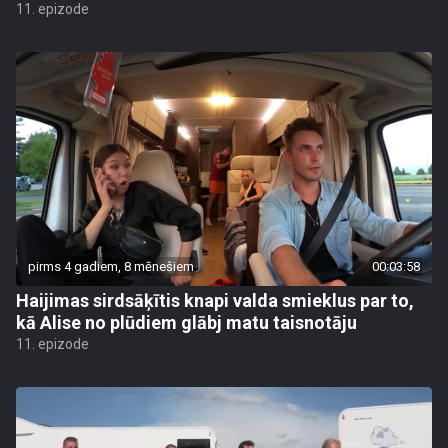
11. epizode
pirms 4 gadiem, 8 mēnešiem
00:03:58
Haijimas sirdsāķītis knapi valda smieklus par to,
kā Alise no plūdiem glābj matu taisnotāju
11. epizode