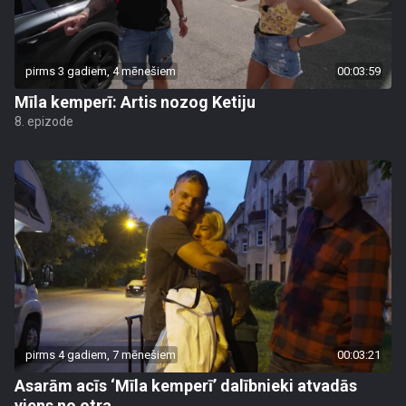
pirms 3 gadiem, 4 mēnešiem
00:03:59
Mīla kemperī: Artis nozog Ketiju
8. epizode
pirms 4 gadiem, 7 mēnešiem
00:03:21
Asarām acīs ‘Mīla kemperī’ dalībnieki atvadās
viens no otra