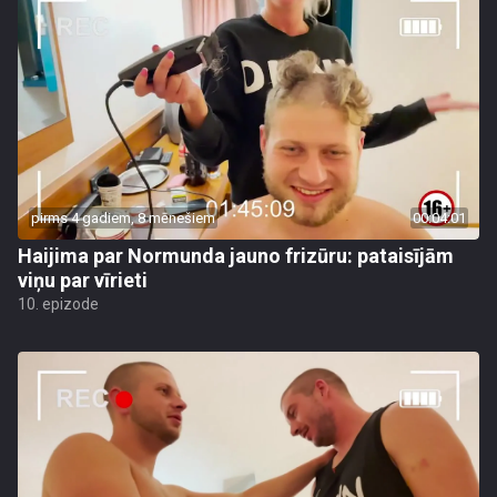
pirms 4 gadiem, 8 mēnešiem
00:04:01
Haijima par Normunda jauno frizūru: pataisījām
viņu par vīrieti
10. epizode