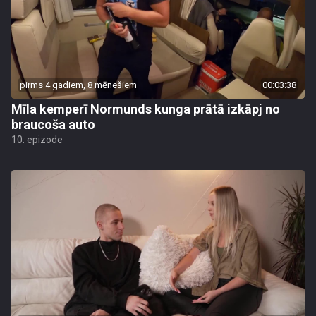
pirms 4 gadiem, 8 mēnešiem
00:03:38
Mīla kemperī Normunds kunga prātā izkāpj no
braucoša auto
10. epizode