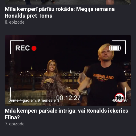
Mīla kemperī pārīšu rokāde: Megija iemaina
Ronaldu pret Tomu
8. epizode
pirms 4 gadiem, 9 mēnešiem
00:02:37
Mīla kemperī pāršalc intriga: vai Ronalds ieķēries
Elīna?
7. epizode