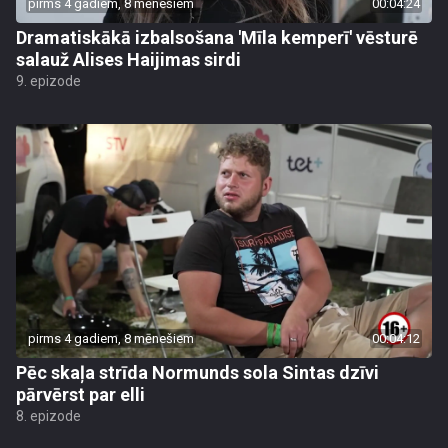
pirms 4 gadiem, 8 mēnešiem
00:04:24
Dramatiskākā izbalsošana 'Mīla kemperī' vēsturē
salauž Alises Haijimas sirdi
9. epizode
pirms 4 gadiem, 8 mēnešiem
00:04:12
Pēc skaļa strīda Normunds sola Sintas dzīvi
pārvērst par elli
8. epizode