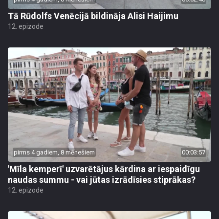
Tā Rūdolfs Venēcijā bildināja Alisi Haijimu
12. epizode
pirms 4 gadiem, 8 mēnešiem
00:03:57
'Mīla kemperī' uzvarētājus kārdina ar iespaidīgu
naudas summu - vai jūtas izrādīsies stiprākas?
12. epizode