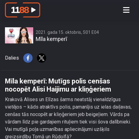
Mīla kemperī: Mutīgs polis cenšas
nocopēt Alisi Haijimu ar kliņģeriem
2021. gada 15. oktobris, S01 E04
Mīla kemperī
Dalies
Mīla kemperī: Mutīgs polis cenšas
nocopēt Alisi Haijimu ar kliņģeriem
Krakovā Alises un Elīzas šarms neatstāj vienaldzīgus
vietējos – kāds atraktīvs polis, pamanījis uz ielas daiļavas,
cenšas tās nocopēt ar kliņģeriem jeb beigeļiem. Vārds pa
vārdam līdz pie gardajiem rituļiem tiek visi šova dalībnieki.
Vai mutīgā poļa uzmanības apliecinājumi uzšķils
greizsirdību Tomā un Rūdolfā?