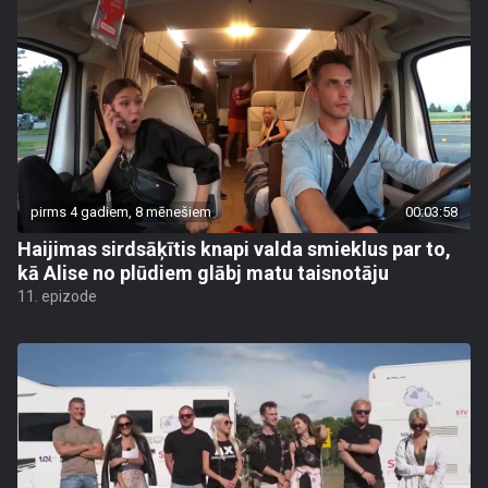
pirms 4 gadiem, 8 mēnešiem
00:03:58
Haijimas sirdsāķītis knapi valda smieklus par to,
kā Alise no plūdiem glābj matu taisnotāju
11. epizode