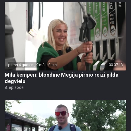
pirms 4 gadiem, 9 mēnešiem
00:07:13
Mīla kemperī: blondīne Megija pirmo reizi pilda
degvielu
8. epizode