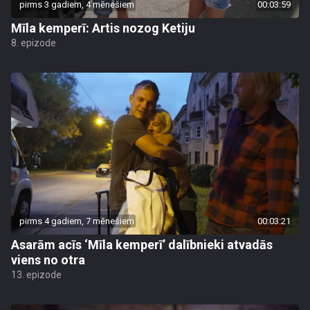
pirms 3 gadiem, 4 mēnešiem
00:03:59
Mīla kemperī: Artis nozog Ketiju
8. epizode
pirms 4 gadiem, 7 mēnešiem
00:03:21
Asarām acīs ‘Mīla kemperī’ dalībnieki atvadās
viens no otra
13. epizode