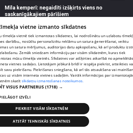
Mīla kemperī: negaidīti izšķirts viens no
saskanīgākajiem pārīšiem
7. epizode
 tīmekļa vietne izmanto sīkdatnes
 tīmekļa vietnē tiek izmantotas sīkdatnes, lai nodrošinātu un uzlabotu tīmek
nes darbību., nosūtītu personalizētu reklāmu un satura ģenerēšanai, veiktu
āmas un satura mērījumus, auditorijas datu apkopošanu, kā arī produktu izst
zlabošanu. Zemāk sniedzam informāciju par visām sīkdatnēm, kuras tiek
ntotas mūsu tīmekļa vietnēs. Sīkdatnes var atšķirties atkarībā no apmeklētā
rneta vietnes sadaļas. Lietotājam jebkurā brīdī ir iespēja piekrist, atteikties va
īt savu piekrišanu. Piekrišanas sniegšana, kā arī tās atsaukšana vai mainīša
ecas uz visām interneta vietnes sadaļām. Vairāk informācijas par izmantotaj
atnēm skatīt
sīkdatņu izmantošanas noteikumos.
ĪT VISUS PARTNERUS
(1718) →
PIELĀGOT IZVĒLI
pirms 4 gadiem, 9 mēnešiem
00:02:54
Mīla kemperī: Alise Haijima attiecības ar Rūdolfu
PIEKRIST VISĀM SĪKDATNĒM
ieceļ jaunā līmenī
7. epizode
ATSTĀT TEHNISKĀS SĪKDATNES