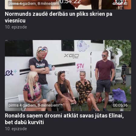
pirms 4 gadiem, 8 mēnešiem
00:06:43
Normunds zaudē derībās un pliks skrien pa
viesnīcu
10. epizode
pirms 4 gadiem, 8 mēnešiem
00:05:36
Ronalds saņem drosmi atklāt savas jūtas Elīnai,
bet dabū kurvīti
10. epizode