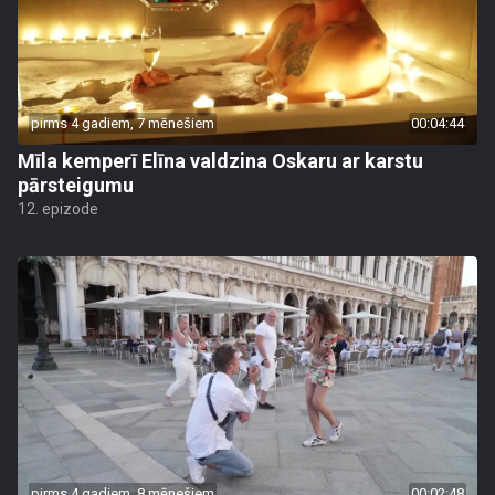
pirms 4 gadiem, 7 mēnešiem
00:04:44
Mīla kemperī Elīna valdzina Oskaru ar karstu
pārsteigumu
12. epizode
pirms 4 gadiem, 8 mēnešiem
00:02:48