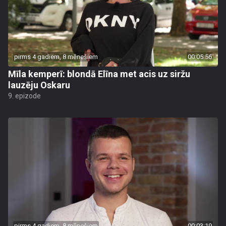
pirms 4 gadiem, 8 mēnešiem
00:05:56
Mīla kemperī: blondā Elīna met acis uz siržu
lauzēju Oskaru
9. epizode
pirms 4 gadiem, 8 mēnešiem
00:03:19