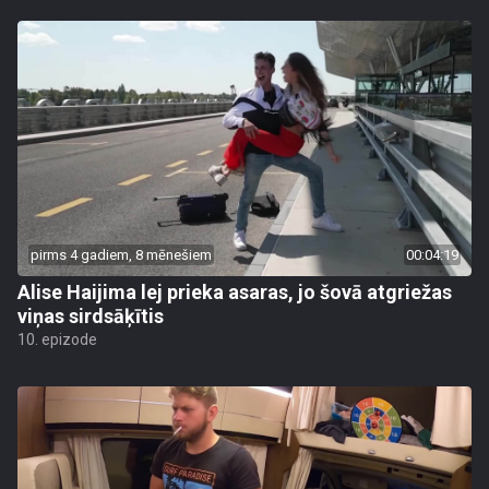
pirms 4 gadiem, 8 mēnešiem
00:04:19
Alise Haijima lej prieka asaras, jo šovā atgriežas
viņas sirdsāķītis
10. epizode