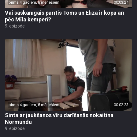
pirms 4 gadiem, 8 mēnešiem
00:03:24
Vai saskanīgais pārītis Toms un Elīza ir kopā arī
pēc Mīla kemperī?
9. epizode
pirms 4 gadiem, 8 mēnešiem
00:02:23
Sinta ar jaukšanos vīru darīšanās nokaitina
Normundu
9. epizode