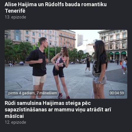
Alise Haijima un Rūdolfs bauda romantiku
Tenerifē
13. epizode
pirms 4 gadiem, 7 mēnešiem
00:04:59
Rūdi samulsina Haijimas steiga pēc
sapazīstināšanas ar mammu viņu atrādīt arī
māsīcai
12. epizode