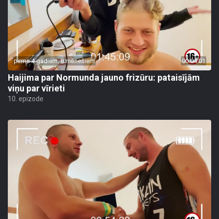
pirms 4 gadiem, 8 mēnešiem
00:04:01
Haijima par Normunda jauno frizūru: pataisījām
viņu par vīrieti
10. epizode