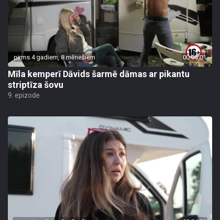
pirms 4 gadiem, 8 mēnešiem
00:05:01
Mīla kemperī Dāvids šarmē dāmas ar pikantu
striptīza šovu
9. epizode