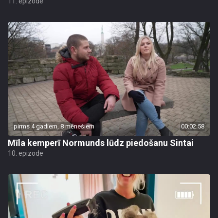
11. epizode
pirms 4 gadiem, 8 mēnešiem
00:02:58
Mīla kemperī Normunds lūdz piedošanu Sintai
10. epizode