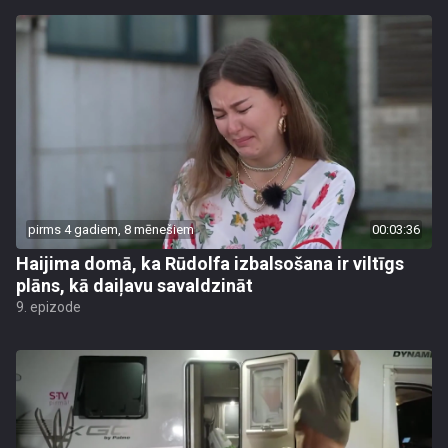
pirms 4 gadiem, 8 mēnešiem
00:03:36
Haijima domā, ka Rūdolfa izbalsošana ir viltīgs
plāns, kā daiļavu savaldzināt
9. epizode