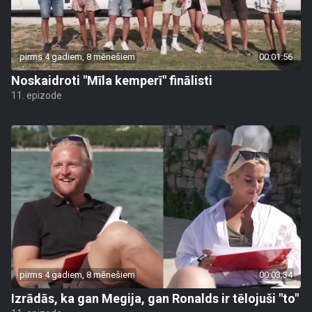
pirms 4 gadiem, 8 mēnešiem
00:01:56
Noskaidroti "Mīla kemperī" finālisti
11. epizode
pirms 4 gadiem, 8 mēnešiem
00:03:34
Izrādās, ka gan Megija, gan Ronalds ir tēlojuši "to"