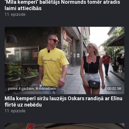
‘Mīla kemperī’ ballētājs Normunds tomēr atradis
laimi attiecībās
11. epizode
pirms 4 gadiem, 8 mēnešiem
00:02:58
Mīla kemperī siržu lauzējs Oskars randiņā ar Elīnu
flirtē uz nebēdu
11. epizode