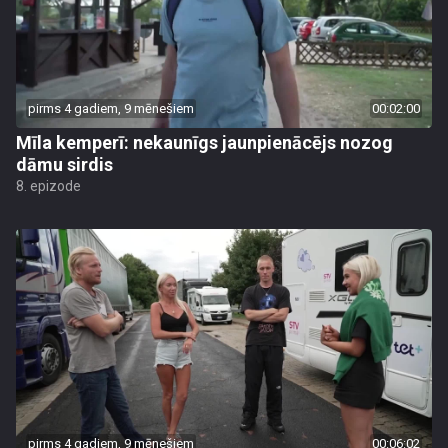
pirms 4 gadiem, 9 mēnešiem
00:02:00
Mīla kemperī: nekaunīgs jaunpienācējs nozog
dāmu sirdis
8. epizode
pirms 4 gadiem, 9 mēnešiem
00:06:02