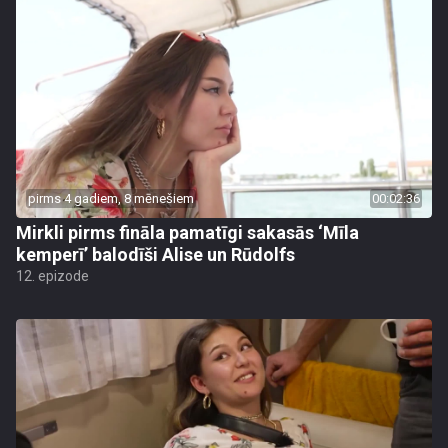
pirms 4 gadiem, 8 mēnešiem
00:02:36
Mirkli pirms fināla pamatīgi sakasās ‘Mīla
kemperī’ balodīši Alise un Rūdolfs
12. epizode