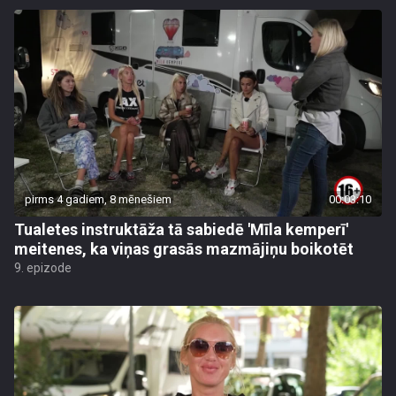
pirms 4 gadiem, 8 mēnešiem
00:03:10
Tualetes instruktāža tā sabiedē 'Mīla kemperī'
meitenes, ka viņas grasās mazmājiņu boikotēt
9. epizode