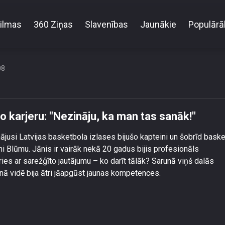
ilmas
360 Ziņas
Slavenības
Jaunākie
Populārā
s apmierināts ar jauno karjeru: \"Nezināju, ka man t
08
o karjeru: "Nezināju, ka man tas sanāk!"
jusi Latvijas basketbola izlases bijušo kapteini un šobrīd bask
 Blūmu. Jānis ir vairāk nekā 20 gadus bijis profesionāls
ies ar sarežģīto jautājumu – ko darīt tālāk? Sarunā viņš dalās
unā vidē bija ātri jāapgūst jaunas kompetences.