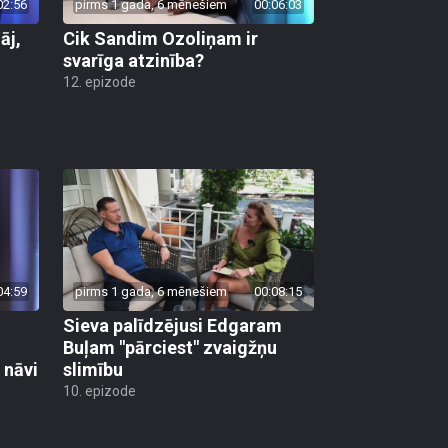
02:56
pirms 1 gada, 6 mēnešiem
00:06:03
āj,
Cik Sandim Ozoliņam ir
svarīga atzinība?
12. epizode
04:59
pirms 1 gada, 6 mēnešiem
00:08:15
i
Sieva palīdzējusi Edgaram
Buļam "pārciest" zvaigžņu
 nāvi
slimību
10. epizode