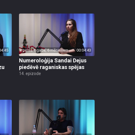
04:45
pirms 1 gada, 6 mēnešiem
00:04:43
Numeroloģija Sandai Dejus
zu
piedēvē raganiskas spējas
14. epizode