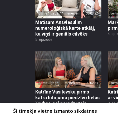
pirms 1 gada, 11 mēnešiem
00:03:24
pirm
Matīsam Ansviesulim
Mark
numeroloģiskā karte atklāj,
pirm
ka viņš ir ģeniāls cilvēks
4. epi
5. epizode
pirms 1 gada, 11 mēnešiem
00:02:34
pirm
Katrīne Vasiļevska pirms
Katr
katra lidojuma piedzīvo lielas
ar vī
šaubas, vai paredzētais
3. epi
ceļojums maz notiks
Šī tīmekļa vietne izmanto sīkdatnes
3. epizode