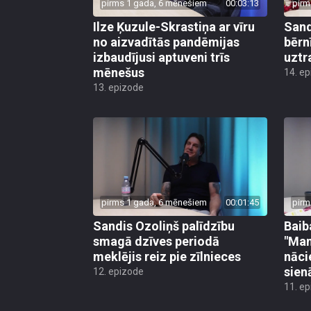
pirms 1 gada, 6 mēnešiem
00:03:13
pirm
Ilze Ķuzule-Skrastiņa ar vīru
Sand
no aizvadītās pandēmijas
bērn
izbaudījusi aptuveni trīs
uztr
mēnešus
14. e
13. epizode
pirms 1 gada, 6 mēnešiem
00:01:45
pirm
Sandis Ozoliņš palīdzību
Baib
smagā dzīves periodā
"Man
meklējis reiz pie zīlnieces
nācie
sien
12. epizode
11. e