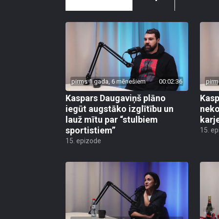
pirms 1 gada, 6 mēnešiem
00:02:36
pirm
Kaspars Daugaviņš plāno
Kasp
iegūt augstāko izglītību un
neko
lauž mītu par “stulbiem
karj
sportistiem”
15. e
15. epizode