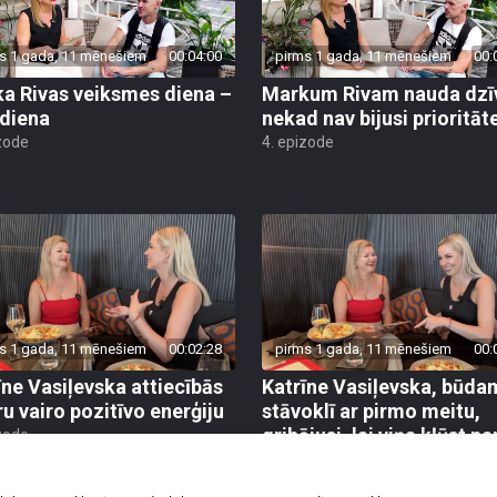
s 1 gada, 11 mēnešiem
00:04:00
pirms 1 gada, 11 mēnešiem
00:
a Rivas veiksmes diena –
Markum Rivam nauda dzī
diena
nekad nav bijusi prioritāt
zode
4. epizode
s 1 gada, 11 mēnešiem
00:02:28
pirms 1 gada, 11 mēnešiem
00:
īne Vasiļevska attiecībās
Katrīne Vasiļevska, būda
ru vairo pozitīvo enerģiju
stāvoklī ar pirmo meitu,
gribējusi, lai viņa kļūst pa
zode
dziedātāju
3. epizode