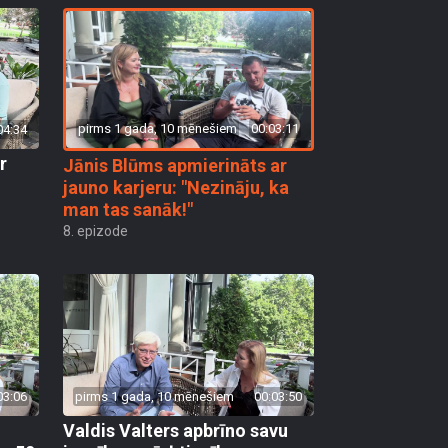
pirms 1 gada, 10 mēnešiem
00:03:11
04:34
r
Jānis Blūms apmierināts ar
jauno karjeru: "Nezināju, ka
man tas sanāk!"
8. epizode
03:06
pirms 1 gada, 10 mēnešiem
00:03:50
Valdis Valters apbrīno savu