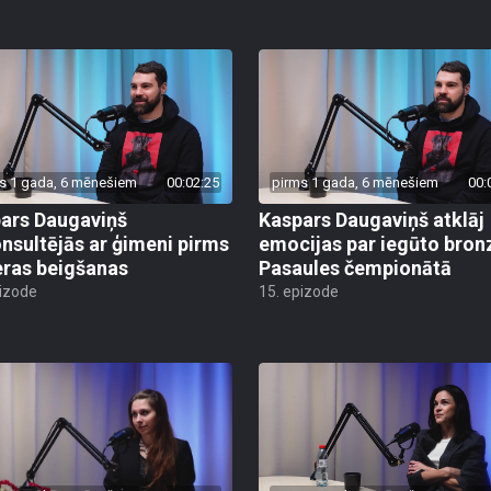
s 1 gada, 6 mēnešiem
00:02:25
pirms 1 gada, 6 mēnešiem
00:
ars Daugaviņš
Kaspars Daugaviņš atklāj
nsultējās ar ģimeni pirms
emocijas par iegūto bron
eras beigšanas
Pasaules čempionātā
pizode
15. epizode