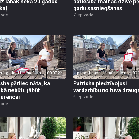
z labāk nekā 20 gadus
patiesībā mainās dzīvē p
kaļ
gadu sasniegšanas
zode
7. epizode
s 1 gada, 11 mēnešiem
00:07:22
pirms 1 gada, 11 mēnešiem
00:
isha pārliecināta, ka
Patrisha piedzīvojusi
kā nebūtu jābūt
vardarbību no tuva draug
urencei
6. epizode
zode