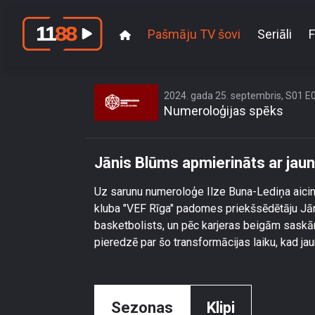
Pašmāju TV šovi
Seriāli
F
Jānis Blūm
2024. gada 25. septembris, S01 E
Numeroloģijas spēks
Jānis Blūms apmierināts ar jaun
Uz sarunu numeroloģe Ilze Buna-Lediņa aicinā
kluba "VEF Rīga" padomes priekšsēdētāju Jāni
basketbolists, un pēc karjeras beigām saskār
pieredzē par šo transformācijas laiku, kad ja
Sezonas
Klipi