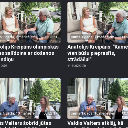
s 1 gada, 7 mēnešiem
00:03:21
pirms 1 gada, 7 mēnešiem
00:
olijs Kreipāns olimpiskās
Anatolijs Kreipāns: "Kamē
es salīdzina ar došanos
vien būšu pieprasīts,
andiņu
strādāšu!"
zode
9. epizode
s 1 gada, 10 mēnešiem
00:02:17
pirms 1 gada, 10 mēnešiem
00:
is Valters šobrīd jūtas
Valdis Valters atklāj, kā