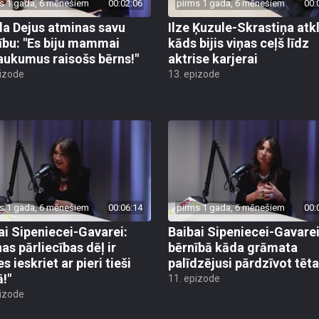
s 1 gada, 6 mēnešiem
00:02:06
pirms 1 gada, 6 mēnešiem
00:
a Dejus atminas savu
Ilze Ķuzule-Skrastiņa atkl
ību: "Es biju mammai
kāds bijis viņas ceļš līdz
aukumus raisošs bērns!"
aktrise karjerai
pizode
13. epizode
s 1 gada, 6 mēnešiem
00:06:14
pirms 1 gada, 6 mēnešiem
00:
ai Sipeniecei-Gavarei:
Baibai Sipeniecei-Gavare
as pārliecības dēļ ir
bērnībā kāda grāmata
s ieskriet ar pieri tieši
palīdzējusi pārdzīvot tēta
ā!"
11. epizode
pizode