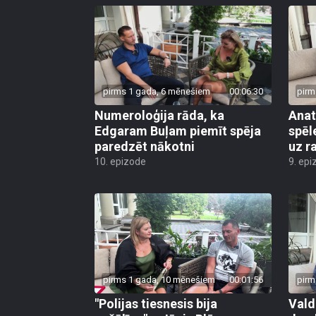
pirms 1 gada, 6 mēnešiem
00:06:30
pirm
Numeroloģija rāda, ka
Anat
Edgaram Buļam piemīt spēja
spēl
paredzēt nākotni
uz r
10. epizode
9. epi
pirms 1 gada, 10 mēnešiem
00:01:56
pirm
"Polijas tiesnesis bija
Vald