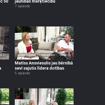
ēc 50
jaunības mērķtiecību
7. epizode
02:21
pirms 1 gada, 11 mēnešiem
00:06:51
Matīss Ansviesulis jau bērnībā
a
sevī sajutis līdera dotības
5. epizode