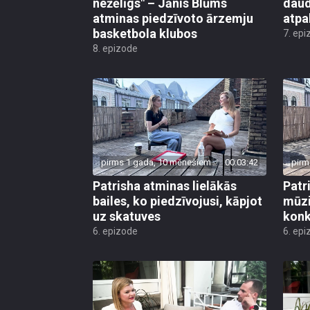
nežēlīgs" – Jānis Blūms
daud
atminas piedzīvoto ārzemju
atpa
basketbola klubos
7. epi
8. epizode
pirms 1 gada, 10 mēnešiem
00:03:42
pirm
Patrisha atminas lielākās
Patr
bailes, ko piedzīvojusi, kāpjot
mūzi
uz skatuves
konk
6. epizode
6. epi