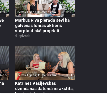
01:39
pirms 1 gada, 11 mēnešiem
00:03:08
vē
Markus Riva pierāda sevi kā
e
galvenās lomas aktieris
starptautiskā projektā
4. epizode
02:15
pirms 1 gada, 11 mēnešiem
00:03:31
ma
Katrīnes Vasiļevskas
dzimšanas datumā ierakstīts,
r
ka viņa ir karaliene
3. epizode