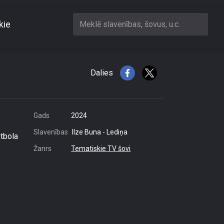
kie
Meklē slavenības, šovus, u.c.
as sanāk!\"
Dalies
Gads
2024
Slavenības
Ilze Buna - Lediņa
etbola
Žanrs
Tematiskie TV šovi