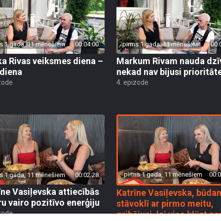
s 1 gada, 11 mēnešiem
00:04:00
pirms 1 gada, 11 mēnešiem
00:
a Rivas veiksmes diena –
Markum Rivam nauda dzī
diena
nekad nav bijusi prioritāt
zode
4. epizode
pirms 1 gada, 11 mēnešiem
00:0
s 1 gada, 11 mēnešiem
00:02:28
īne Vasiļevska attiecībās
Katrīne Vasiļevska, būda
ru vairo pozitīvo enerģiju
stāvoklī ar pirmo meitu,
zode
gribējusi, lai viņa kļūst pa