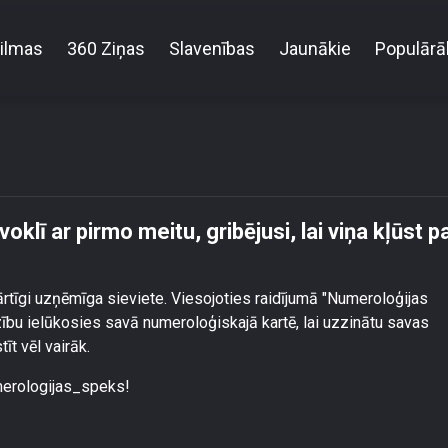
ilmas
360 Ziņas
Slavenības
Jaunākie
Populārā
, būdama stāvoklī ar pirmo meitu, gribējusi, lai viņa k
klī ar pirmo meitu, gribējusi, lai viņa kļūst p
ārtīgi uzņēmīga sieviete. Viesojoties raidījumā "Numeroloģijas
zību ielūkosies savā numeroloģiskajā kartē, lai uzzinātu savas
tīt vēl vairāk.
merologijas_speks!