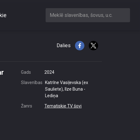
kie
Meklē slavenības, šovus, u.c.
ļūst par dziedātāju
Dalies
ar
Gads
2024
Slavenības
Katrīne Vasiļevska (ex
Sauliete), Ilze Buna -
Lediņa
Žanrs
Tematiskie TV šovi