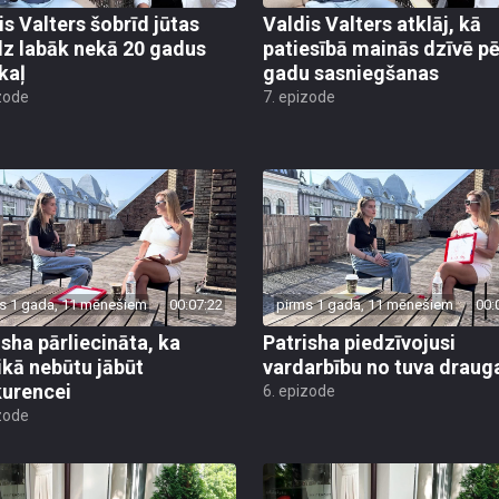
is Valters šobrīd jūtas
Valdis Valters atklāj, kā
z labāk nekā 20 gadus
patiesībā mainās dzīvē p
kaļ
gadu sasniegšanas
zode
7. epizode
s 1 gada, 11 mēnešiem
00:07:22
pirms 1 gada, 11 mēnešiem
00:
isha pārliecināta, ka
Patrisha piedzīvojusi
kā nebūtu jābūt
vardarbību no tuva draug
urencei
6. epizode
zode