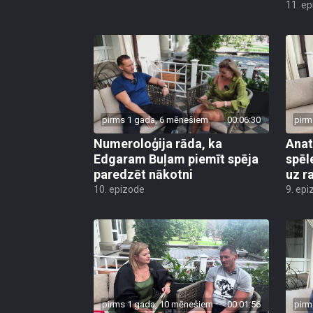
11. e
pirms 1 gada, 6 mēnešiem
00:06:30
pirm
Numeroloģija rāda, ka
Anat
Edgaram Buļam piemīt spēja
spēl
paredzēt nākotni
uz r
10. epizode
9. epi
pirms 1 gada, 10 mēnešiem
00:01:56
pirm