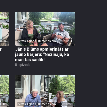
04:34
pirms 1 gada, 10 mēnešiem
00:03:11
r
Jānis Blūms apmierināts ar
jauno karjeru: "Nezināju, ka
man tas sanāk!"
8. epizode
03:06
pirms 1 gada, 10 mēnešiem
00:03:50