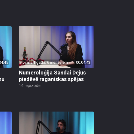
04:45
pirms 1 gada, 6 mēnešiem
00:04:43
Numeroloģija Sandai Dejus
zu
piedēvē raganiskas spējas
14. epizode