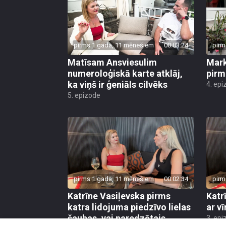
pirms 1 gada, 11 mēnešiem
00:03:24
pirm
Matīsam Ansviesulim
Mark
numeroloģiskā karte atklāj,
pirm
ka viņš ir ģeniāls cilvēks
4. epi
5. epizode
pirms 1 gada, 11 mēnešiem
00:02:34
pirm
Katrīne Vasiļevska pirms
Katr
katra lidojuma piedzīvo lielas
ar vī
šaubas, vai paredzētais
3. epi