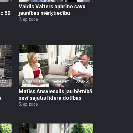
Valdis Valters apbrīno savu
ēc 50
jaunības mērķtiecību
7. epizode
02:21
pirms 1 gada, 11 mēnešiem
00:06:51
Matīss Ansviesulis jau bērnībā
a
sevī sajutis līdera dotības
5. epizode