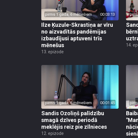
pirms 1 gada, 6 mēnešiem
00:03:13
pirm
Ilze Ķuzule-Skrastiņa ar vīru
Sand
no aizvadītās pandēmijas
bērn
izbaudījusi aptuveni trīs
uztr
mēnešus
14. e
13. epizode
pirms 1 gada, 6 mēnešiem
00:01:45
pirm
Sandis Ozoliņš palīdzību
Baib
smagā dzīves periodā
"Man
meklējis reiz pie zīlnieces
nācie
sien
12. epizode