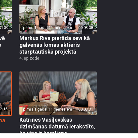
01:39
pirms 1 gada, 11 mēnešiem
00:03:08
vē
Markus Riva pierāda sevi kā
e
galvenās lomas aktieris
starptautiskā projektā
4. epizode
2:15
pirms 1 gada, 11 mēnešiem
00:03:31
Katrīnes Vasiļevskas
ma
dzimšanas datumā ierakstīts,
ka viņa ir karaliene
r