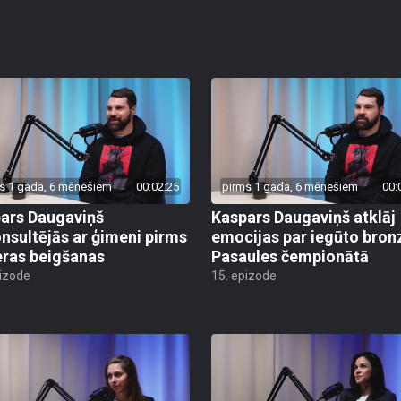
s 1 gada, 6 mēnešiem
00:02:25
pirms 1 gada, 6 mēnešiem
00:
ars Daugaviņš
Kaspars Daugaviņš atklāj
nsultējās ar ģimeni pirms
emocijas par iegūto bron
eras beigšanas
Pasaules čempionātā
pizode
15. epizode