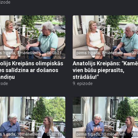
pizode
s 1 gada, 7 mēnešiem
00:03:21
pirms 1 gada, 7 mēnešiem
00:
olijs Kreipāns olimpiskās
Anatolijs Kreipāns: "Kamē
es salīdzina ar došanos
vien būšu pieprasīts,
andiņu
strādāšu!"
zode
9. epizode
s 1 gada, 10 mēnešiem
00:02:17
pirms 1 gada, 10 mēnešiem
00: