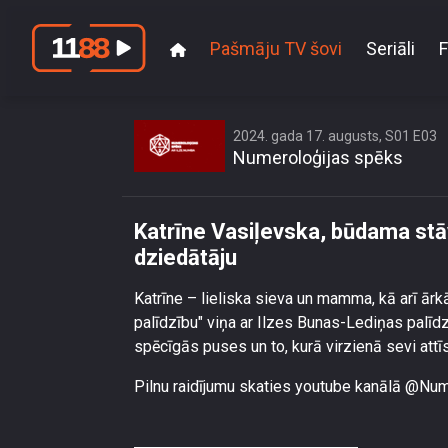
Pašmāju TV šovi
Seriāli
F
Katrīne Vasiļevska
2024. gada 17. augusts, S01 E03
Numeroloģijas spēks
Katrīne Vasiļevska, būdama stāvo
dziedātāju
Katrīne – lieliska sieva un mamma, kā arī ārk
palīdzību" viņa ar Ilzes Bunas-Lediņas palīd
spēcīgās puses un to, kurā virzienā sevi attīs
Pilnu raidījumu skaties youtube kanālā @Nu