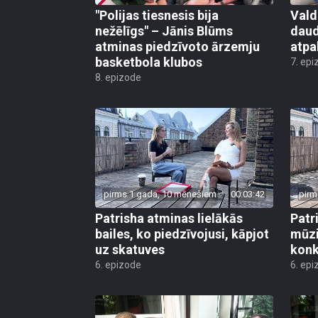
"Polijas tiesnesis bija
Vald
nežēlīgs" – Jānis Blūms
daud
atminas piedzīvoto ārzemju
atpa
basketbola klubos
7. epi
8. epizode
pirms 1 gada, 10 mēnešiem
00:03:42
pirm
Patrisha atminas lielākās
Patr
bailes, ko piedzīvojusi, kāpjot
mūzi
uz skatuves
konk
6. epizode
6. epi