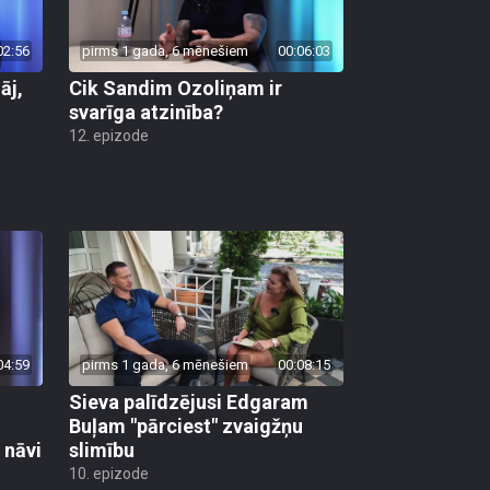
02:56
pirms 1 gada, 6 mēnešiem
00:06:03
āj,
Cik Sandim Ozoliņam ir
svarīga atzinība?
12. epizode
04:59
pirms 1 gada, 6 mēnešiem
00:08:15
i
Sieva palīdzējusi Edgaram
Buļam "pārciest" zvaigžņu
 nāvi
slimību
10. epizode