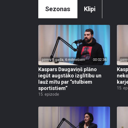
Sezonas
Klipi
pirms 1 gada, 6 mēnešiem
00:02:36
pirm
Kaspars Daugaviņš plāno
Kasp
iegūt augstāko izglītību un
neko
lauž mītu par “stulbiem
karj
sportistiem”
15. e
15. epizode