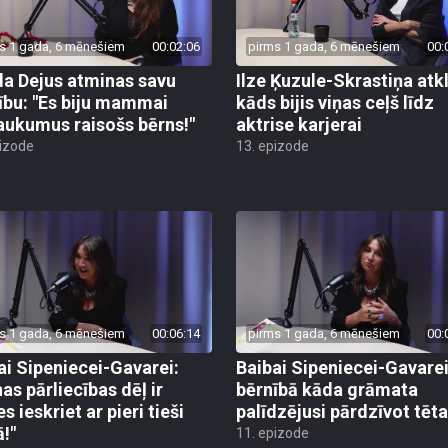
s 1 gada, 6 mēnešiem
00:02:06
pirms 1 gada, 6 mēnešiem
00:
a Dejus atminas savu
Ilze Ķuzule-Skrastiņa atkl
ību: "Es biju mammai
kāds bijis viņas ceļš līdz
aukumus raisošs bērns!"
aktrise karjerai
pizode
13. epizode
s 1 gada, 6 mēnešiem
00:06:14
pirms 1 gada, 6 mēnešiem
00:
ai Sipeniecei-Gavarei:
Baibai Sipeniecei-Gavare
as pārliecības dēļ ir
bērnībā kāda grāmata
s ieskriet ar pieri tieši
palīdzējusi pārdzīvot tēta
ā!"
11. epizode