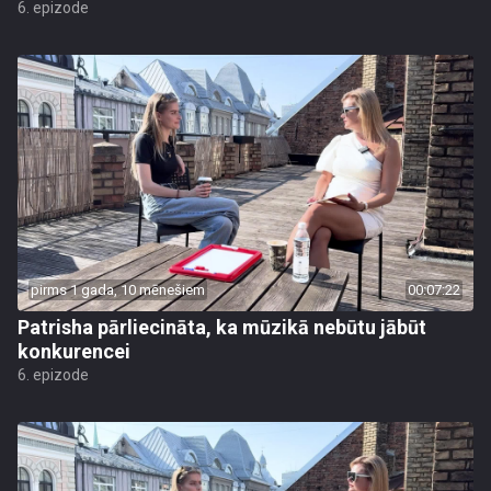
6. epizode
pirms 1 gada, 10 mēnešiem
00:07:22
Patrisha pārliecināta, ka mūzikā nebūtu jābūt
konkurencei
6. epizode