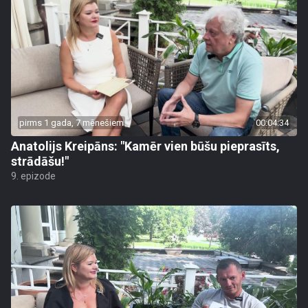
pirms 1 gada, 7 mēnešiem
00:04:34
Anatolijs Kreipāns: "Kamēr vien būšu pieprasīts,
strādāšu!"
9. epizode