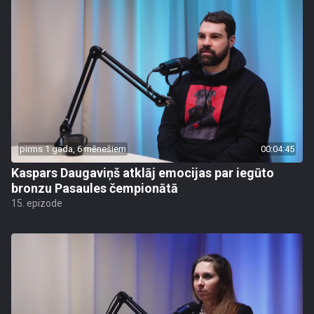
pirms 1 gada, 6 mēnešiem
00:04:45
Kaspars Daugaviņš atklāj emocijas par iegūto
bronzu Pasaules čempionātā
15. epizode