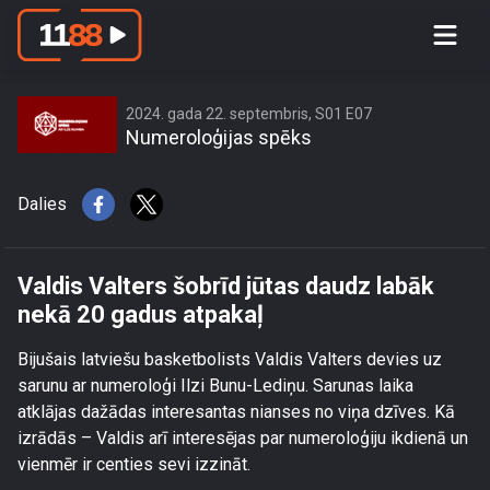
Valdis Valters šobrīd jūtas daudz labāk
nekā 20 gadus atpakaļ
2024. gada 22. septembris, S01 E07
Numeroloģijas spēks
Dalies
Valdis Valters šobrīd jūtas daudz labāk
nekā 20 gadus atpakaļ
Bijušais latviešu basketbolists Valdis Valters devies uz
sarunu ar numeroloģi Ilzi Bunu-Lediņu. Sarunas laika
atklājas dažādas interesantas nianses no viņa dzīves. Kā
izrādās – Valdis arī interesējas par numeroloģiju ikdienā un
vienmēr ir centies sevi izzināt.