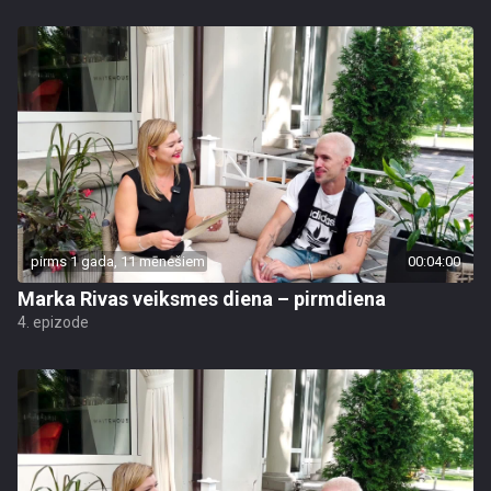
pirms 1 gada, 11 mēnešiem
00:04:00
Marka Rivas veiksmes diena – pirmdiena
4. epizode