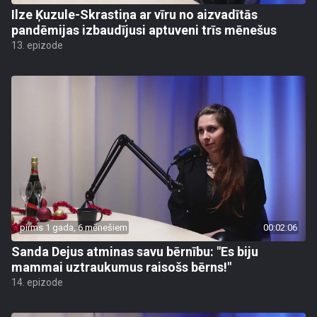
Ilze Ķuzule-Skrastiņa ar vīru no aizvadītās
pandēmijas izbaudījusi aptuveni trīs mēnešus
13. epizode
pirms 1 gada, 6 mēnešiem
00:02:06
Sanda Dejus atminas savu bērnību: "Es biju
mammai uztraukumus raisošs bērns!"
14. epizode