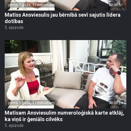
pirms 1 gada, 11 mēnešiem
00:06:51
Matīss Ansviesulis jau bērnībā sevī sajutis līdera
dotības
5. epizode
pirms 1 gada, 11 mēnešiem
00:03:24
Matīsam Ansviesulim numeroloģiskā karte atklāj,
ka viņš ir ģeniāls cilvēks
5. epizode