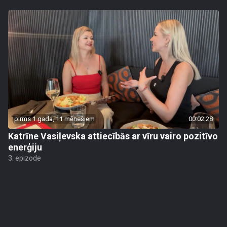
pirms 1 gada, 11 mēnešiem
00:02:28
Katrīne Vasiļevska attiecībās ar vīru vairo pozitīvo
enerģiju
3. epizode