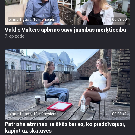
pirms 1 gada, 10 mēnešiem
00:03:50
Valdis Valters apbrīno savu jaunības mērķtiecību
7. epizode
pirms 1 gada, 10 mēnešiem
00:03:42
Patrisha atminas lielākās bailes, ko piedzīvojusi,
kāpjot uz skatuves