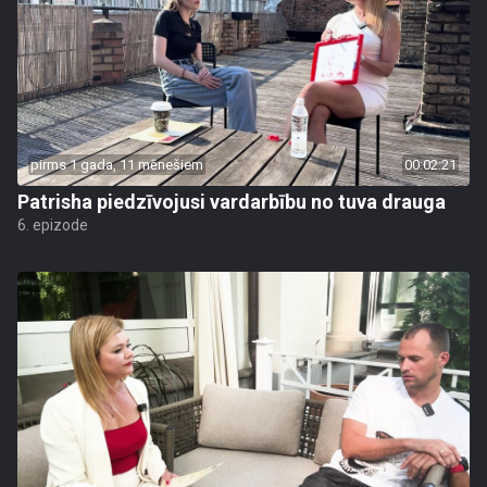
pirms 1 gada, 11 mēnešiem
00:02:21
Patrisha piedzīvojusi vardarbību no tuva drauga
6. epizode