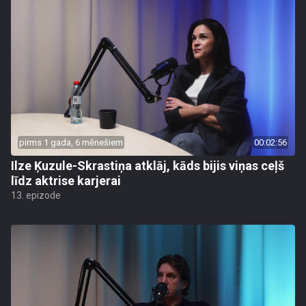
pirms 1 gada, 6 mēnešiem
00:02:56
Ilze Ķuzule-Skrastiņa atklāj, kāds bijis viņas ceļš
līdz aktrise karjerai
13. epizode