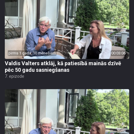
pirms 1 gada, 10 mēnešiem
00:03:06
Valdis Valters atklāj, kā patiesībā mainās dzīvē
pēc 50 gadu sasniegšanas
7. epizode