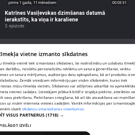
pirms 1 gada, 11 mēnešiem
00:03:31
Katrīnes Vasiļevskas dzimšanas datumā
ierakstīts, ka viņa ir karaliene
3. epizode
 tīmekļa vietne izmanto sīkdatnes
 tīmekļa vietnē tiek izmantotas sīkdatnes, lai nodrošinātu un uzlabotu tīmek
Par mums
nes darbību., nosūtītu personalizētu reklāmu un satura ģenerēšanai, veiktu
āmas un satura mērījumus, auditorijas datu apkopošanu, kā arī produktu izst
Privātuma politika
zlabošanu. Zemāk sniedzam informāciju par visām sīkdatnēm, kuras tiek
ntotas mūsu tīmekļa vietnēs. Sīkdatnes var atšķirties atkarībā no apmeklētā
Sīkdatnes
rneta vietnes sadaļas. Lietotājam jebkurā brīdī ir iespēja piekrist, atteikties va
īt savu piekrišanu. Piekrišanas sniegšana, kā arī tās atsaukšana vai mainīša
Lietošanas noteikumi
ecas uz visām interneta vietnes sadaļām. Vairāk informācijas par izmantotaj
atnēm skatīt
sīkdatņu izmantošanas noteikumos.
ĪT VISUS PARTNERUS
(1718) →
1188 play jautājumu gadījumā raksti:
info@1188.lv
PIELĀGOT IZVĒLI
reklāma: