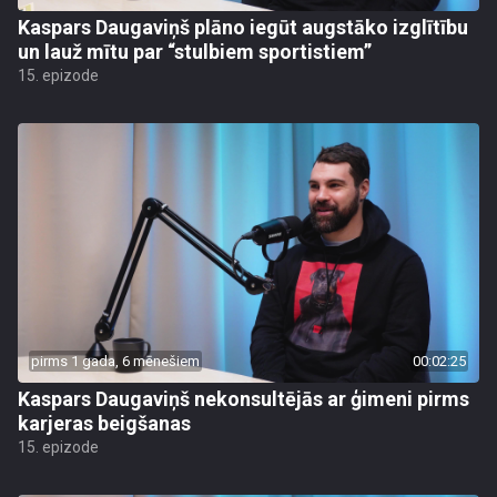
Kaspars Daugaviņš plāno iegūt augstāko izglītību
un lauž mītu par “stulbiem sportistiem”
15. epizode
pirms 1 gada, 6 mēnešiem
00:02:25
Kaspars Daugaviņš nekonsultējās ar ģimeni pirms
karjeras beigšanas
15. epizode