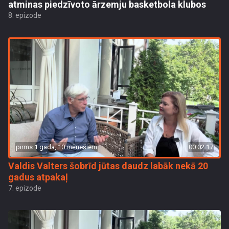
atminas piedzīvoto ārzemju basketbola klubos
8. epizode
pirms 1 gada, 10 mēnešiem
00:02:17
Valdis Valters šobrīd jūtas daudz labāk nekā 20
gadus atpakaļ
7. epizode