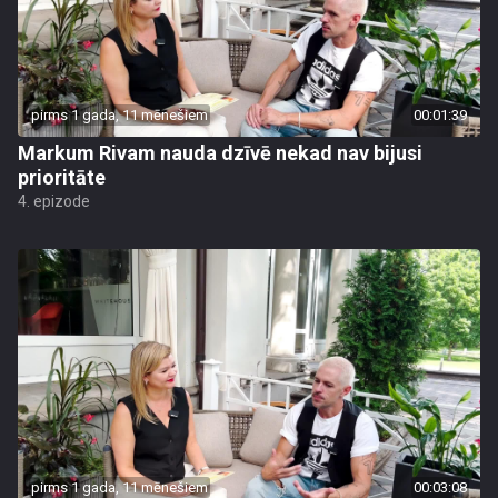
pirms 1 gada, 11 mēnešiem
00:01:39
Markum Rivam nauda dzīvē nekad nav bijusi
prioritāte
4. epizode
pirms 1 gada, 11 mēnešiem
00:03:08