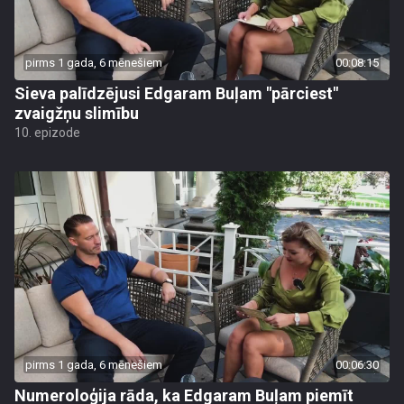
pirms 1 gada, 6 mēnešiem
00:08:15
Sieva palīdzējusi Edgaram Buļam "pārciest"
zvaigžņu slimību
10. epizode
pirms 1 gada, 6 mēnešiem
00:06:30
Numeroloģija rāda, ka Edgaram Buļam piemīt