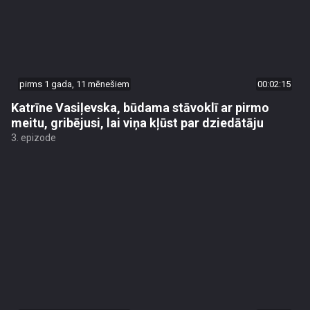
pirms 1 gada, 11 mēnešiem
00:02:15
Katrīne Vasiļevska, būdama stāvoklī ar pirmo
meitu, gribējusi, lai viņa kļūst par dziedātāju
3. epizode