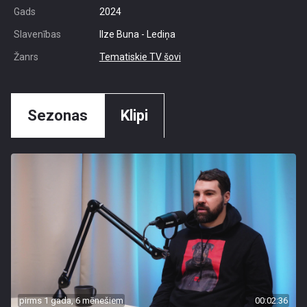
Gads
2024
Slavenības
Ilze Buna - Lediņa
Žanrs
Tematiskie TV šovi
Sezonas
Klipi
pirms 1 gada, 6 mēnešiem
00:02:36