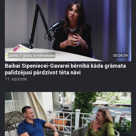
pirms 1 gada, 6 mēnešiem
00:04:59
Baibai Sipeniecei-Gavarei bērnībā kāda grāmata
palīdzējusi pārdzīvot tēta nāvi
11. epizode