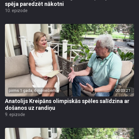
spēja paredzēt nākotni
10. epizode
pirms 1 gada, 6 mēnešiem
00:03:21
Anatolijs Kreipāns olimpiskās spēles salīdzina ar
došanos uz randiņu
9. epizode