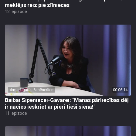
meklējis reiz pie zīlnieces
12. epizode
pirms 1 gada, 6 mēnešiem
00:06:14
Baibai Sipeniecei-Gavarei: "Manas pārliecības dēļ
ir nācies ieskriet ar pieri tieši sienā!"
11. epizode