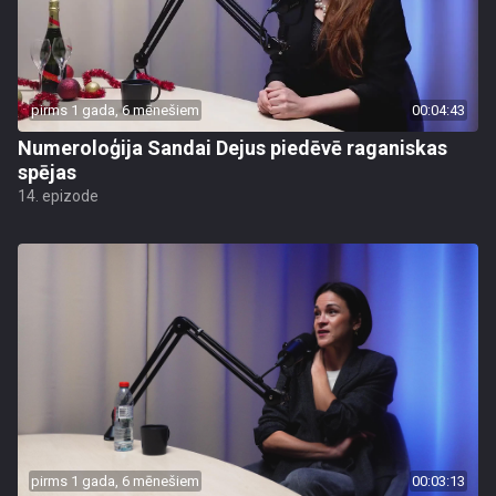
pirms 1 gada, 6 mēnešiem
00:04:43
Numeroloģija Sandai Dejus piedēvē raganiskas
spējas
14. epizode
pirms 1 gada, 6 mēnešiem
00:03:13