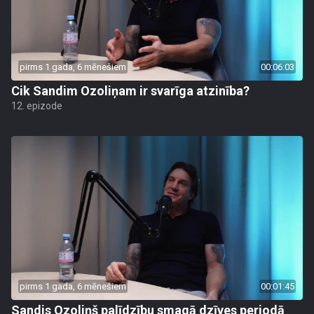
pirms 1 gada, 6 mēnešiem
00:06:03
Cik Sandim Ozoliņam ir svarīga atzinība?
12. epizode
pirms 1 gada, 6 mēnešiem
00:01:45
Sandis Ozoliņš palīdzību smagā dzīves periodā