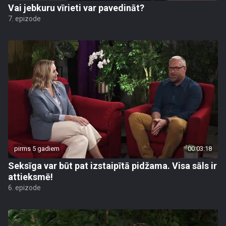
Vai jebkuru vīrieti var pavedināt?
7. epizode
pirms 5 gadiem
00:03:18
Seksīga var būt pat izstaipītā pidžama. Visa sāls ir
attieksmē!
6. epizode