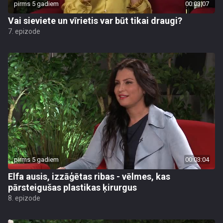
pirms 5 gadiem
00:03:07
Vai sieviete un vīrietis var būt tikai draugi?
7. epizode
pirms 5 gadiem
00:03:04
Elfa ausis, izzāģētas ribas - vēlmes, kas
pārsteigušas plastikas ķirurgus
8. epizode