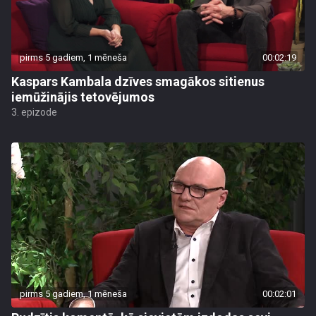
pirms 5 gadiem, 1 mēneša
00:02:19
Kaspars Kambala dzīves smagākos sitienus
iemūžinājis tetovējumos
3. epizode
pirms 5 gadiem, 1 mēneša
00:02:01