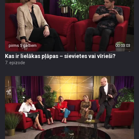
pirms 5 gadiem
00:03:03
Kas ir lielākas pļāpas – sievietes vai vīrieši?
7. epizode