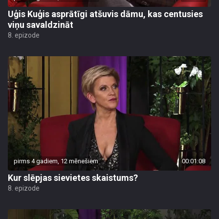
Uģis Kuģis asprātīgi atšuvis dāmu, kas centusies
viņu savaldzināt
8. epizode
pirms 4 gadiem, 12 mēnešiem
00:01:08
Kur slēpjas sievietes skaistums?
8. epizode