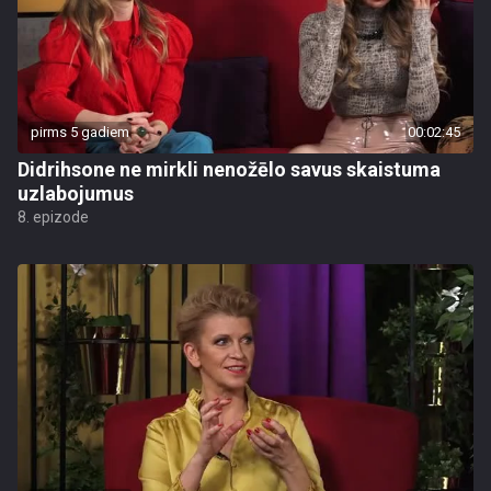
pirms 5 gadiem
00:02:45
Didrihsone ne mirkli nenožēlo savus skaistuma
uzlabojumus
8. epizode