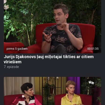
pirms 5 gadiem
00:01:35
Jurijs Djakonovs ļauj mīļotajai tikties ar citiem
vīriešiem
7. epizode