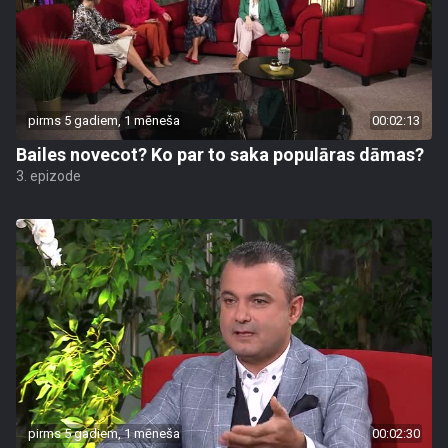
pirms 5 gadiem, 1 mēneša
00:02:13
Bailes novecot? Ko par to saka populāras dāmas?
3. epizode
pirms 5 gadiem, 1 mēneša
00:02:30