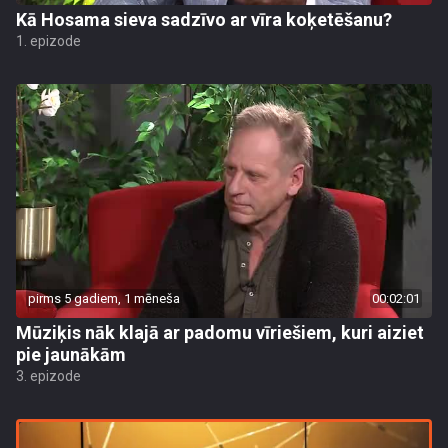
Kā Hosama sieva sadzīvo ar vīra koķetēšanu?
1. epizode
pirms 5 gadiem, 1 mēneša
00:02:01
Mūziķis nāk klajā ar padomu vīriešiem, kuri aiziet
pie jaunākām
3. epizode