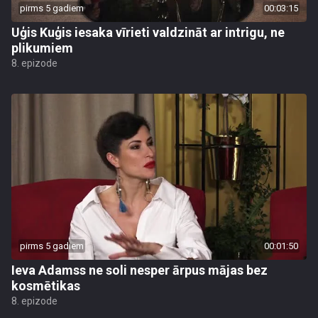
pirms 5 gadiem
00:03:15
Uģis Kuģis iesaka vīrieti valdzināt ar intrigu, ne
plikumiem
8. epizode
pirms 5 gadiem
00:01:50
Ieva Adamss ne soli nesper ārpus mājas bez
kosmētikas
8. epizode