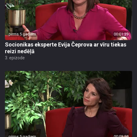
pirms 5 gadiem
00:01:39
Socionikas eksperte Evija Čeprova ar vīru tiekas
reizi nedēļā
3. epizode
pirms 5 gadiem
00:03:59