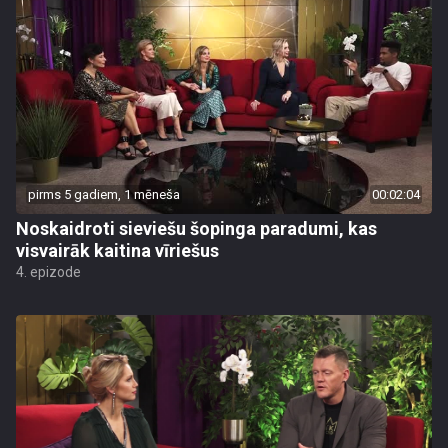
pirms 5 gadiem, 1 mēneša
00:02:04
Noskaidroti sieviešu šopinga paradumi, kas
visvairāk kaitina vīriešus
4. epizode