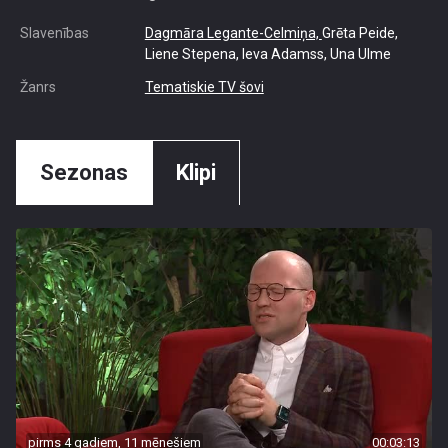
Slavenības
Dagmāra Legante-Celmiņa,
Grēta Peide,
Liene Stepena, Ieva Adamss, Una Ulme
Žanrs
Tematiskie TV šovi
Sezonas
Klipi
pirms 4 gadiem, 11 mēnešiem
00:03:13