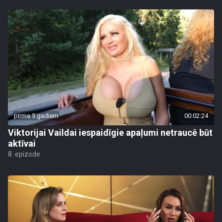
pirms 5 gadiem
00:02:24
Viktorijai Vaildai iespaidīgie apaļumi netraucē būt
aktīvai
8. epizode