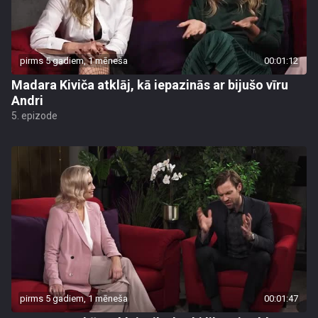
pirms 5 gadiem, 1 mēneša
00:01:12
Madara Kiviča atklāj, kā iepazinās ar bijušo vīru
Andri
5. epizode
pirms 5 gadiem, 1 mēneša
00:01:47