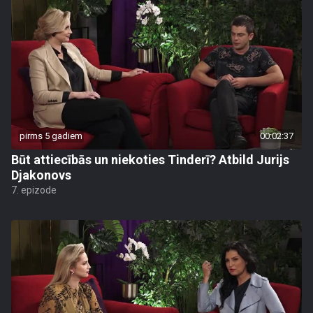
pirms 5 gadiem
00:02:37
Būt attiecībās un niekoties Tinderī? Atbild Jurijs
Djakonovs
7. epizode