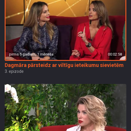
pirms 5 gadiem, 1 mēneša
00:02:58
Dagmāra pārsteidz ar viltīgu ieteikumu sievietēm
3. epizode