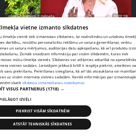
pirms 5 gadiem, 1 mēneša
00:02:28
Lieckalniņa par attiecībām: spārītes nevar
 tīmekļa vietne izmanto sīkdatnes
draudzēties ar krokodiliem
 tīmekļa vietnē tiek izmantotas sīkdatnes, lai nodrošinātu un uzlabotu tīmek
2. epizode
nes darbību., nosūtītu personalizētu reklāmu un satura ģenerēšanai, veiktu
āmas un satura mērījumus, auditorijas datu apkopošanu, kā arī produktu izst
zlabošanu. Zemāk sniedzam informāciju par visām sīkdatnēm, kuras tiek
ntotas mūsu tīmekļa vietnēs. Sīkdatnes var atšķirties atkarībā no apmeklētā
rneta vietnes sadaļas. Lietotājam jebkurā brīdī ir iespēja piekrist, atteikties va
īt savu piekrišanu. Piekrišanas sniegšana, kā arī tās atsaukšana vai mainīša
ecas uz visām interneta vietnes sadaļām. Vairāk informācijas par izmantotaj
atnēm skatīt
sīkdatņu izmantošanas noteikumos.
ĪT VISUS PARTNERUS
(1718) →
PIELĀGOT IZVĒLI
PIEKRIST VISĀM SĪKDATNĒM
pirms 5 gadiem, 1 mēneša
00:03:00
ATSTĀT TEHNISKĀS SĪKDATNES
Ieva Brante atklāti par mazdēliņa zaudēšanu
2. epizode