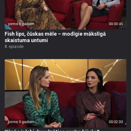
pirms 5 gadiem
00:03:45
Fish lips, čūskas mēle – modīgie mākslīgā
skaistuma untumi
8. epizode
pirms 5 gadiem
00:02:30