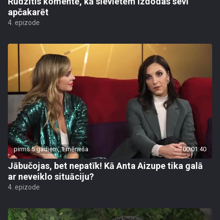
Rudzītis komentē, kā sievietēm izdodas sevi
apčakarēt
4. epizode
pirms 5 gadiem, 1 mēneša
00:01:40
Jābučojas, bet nepatīk! Kā Anta Aizupe tika galā
ar neveiklo situāciju?
4. epizode