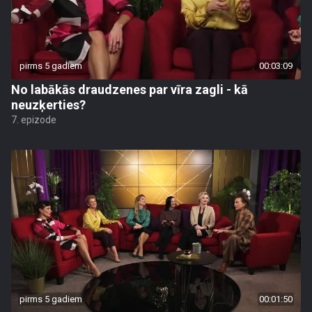
pirms 5 gadiem
00:03:09
No labākās draudzenes par vīra zagli - kā
neuzķerties?
7. epizode
pirms 5 gadiem
00:01:50