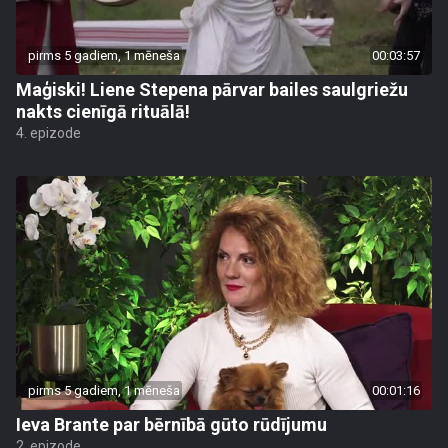
pirms 5 gadiem, 1 mēneša
00:03:57
Maģiski! Liene Stepena pārvar bailes saulgriežu
nakts cienīgā rituālā!
4. epizode
pirms 5 gadiem, 1 mēneša
00:01:16
Ieva Brante par bērnībā gūto rūdījumu
2. epizode