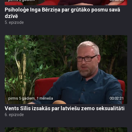
Psiholoģe Inga Bērziņa par grūtāko posmu savā
dzīvē
5. epizode
pirms 5 gadiem, 1 mēneša
00:02:21
Vents Sīlis izsakās par latviešu zemo seksualitāti
6. epizode