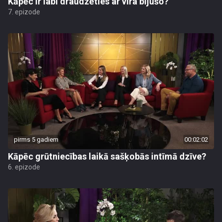
Kāpēc ir labi draudzēties ar vīra bijušo?
7. epizode
pirms 5 gadiem
00:02:02
Kāpēc grūtniecības laikā sašķobās intīmā dzīve?
6. epizode