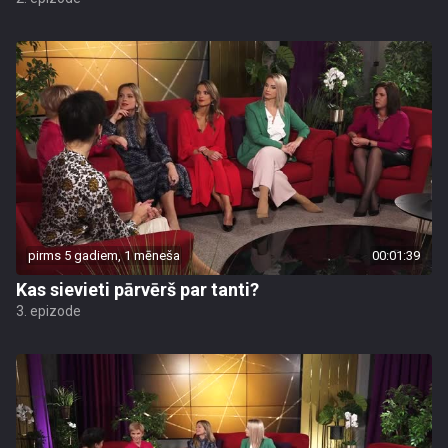
pirms 5 gadiem, 1 mēneša
00:01:39
Kas sievieti pārvērš par tanti?
3. epizode