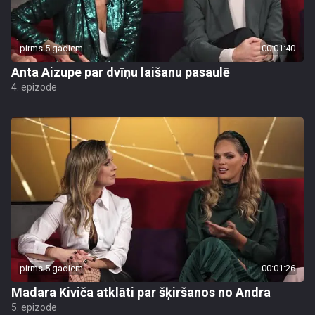
pirms 5 gadiem
00:01:40
Anta Aizupe par dvīņu laišanu pasaulē
4. epizode
pirms 5 gadiem
00:01:26
Madara Kiviča atklāti par šķiršanos no Andra
5. epizode