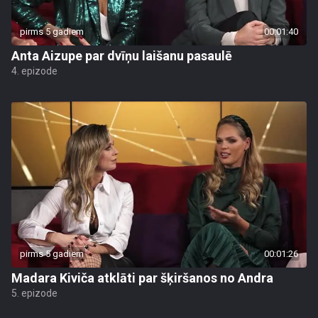
pirms 5 gadiem
00:01:40
Anta Aizupe par dvīņu laišanu pasaulē
4. epizode
pirms 5 gadiem
00:01:26
Madara Kiviča atklāti par šķiršanos no Andra
5. epizode