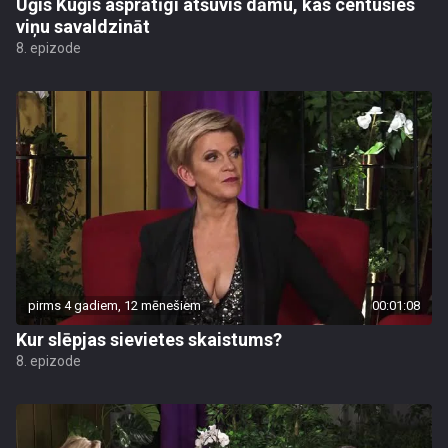
Uģis Kuģis asprātīgi atšuvis dāmu, kas centusies
viņu savaldzināt
8. epizode
pirms 4 gadiem, 12 mēnešiem
00:01:08
Kur slēpjas sievietes skaistums?
8. epizode