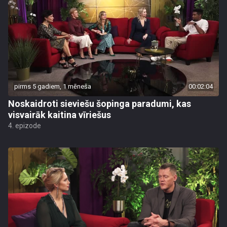
pirms 5 gadiem, 1 mēneša
00:02:04
Noskaidroti sieviešu šopinga paradumi, kas
visvairāk kaitina vīriešus
4. epizode