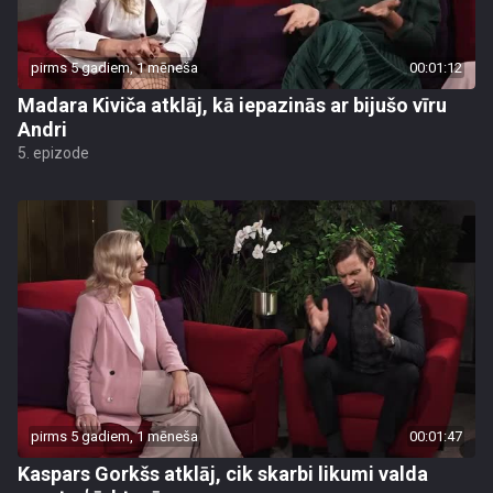
pirms 5 gadiem, 1 mēneša
00:01:12
Madara Kiviča atklāj, kā iepazinās ar bijušo vīru
Andri
5. epizode
pirms 5 gadiem, 1 mēneša
00:01:47
Kaspars Gorkšs atklāj, cik skarbi likumi valda