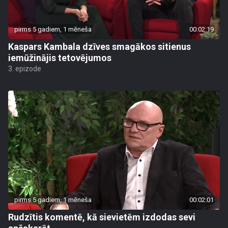
pirms 5 gadiem, 1 mēneša
00:02:19
Kaspars Kambala dzīves smagākos sitienus
iemūžinājis tetovējumos
3. epizode
pirms 5 gadiem, 1 mēneša
00:02:01
Rudzītis komentē, kā sievietēm izdodas sevi