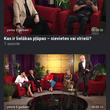
pirms 5 gadiem
00:03:03
Kas ir lielākas pļāpas – sievietes vai vīrieši?
7. epizode
pirms 5 gadiem
00:03:15