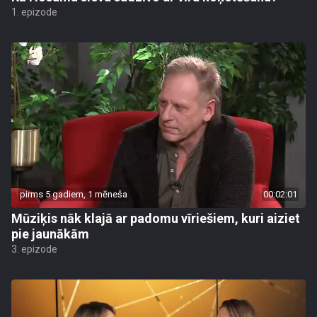
1. epizode
pirms 5 gadiem, 1 mēneša
00:02:01
Mūziķis nāk klajā ar padomu vīriešiem, kuri aiziet
pie jaunākām
3. epizode