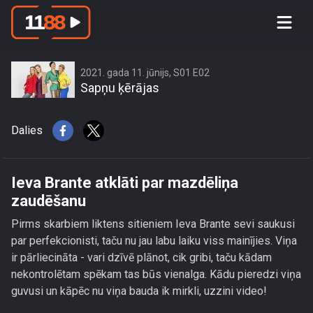
Ieva Brante atklāti par mazdēliņa
zaudēšanu
2021. gada 11. jūnijs, S01 E02
Sapņu ķērājas
Dalies
Ieva Brante atklāti par mazdēliņa
zaudēšanu
Pirms skarbiem liktens sitieniem Ieva Brante sevi saukusi
par perfekcionisti, taču nu jau labu laiku viss mainījies. Viņa
ir pārliecināta - vari dzīvē plānot, cik gribi, taču kādam
nekontrolētam spēkam tas būs vienalga. Kādu pieredzi viņa
guvusi un kāpēc nu viņa bauda ik mirkli, uzzini video!