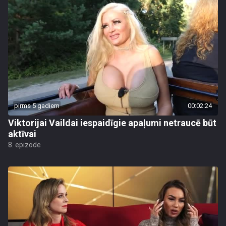
pirms 5 gadiem
00:02:24
Viktorijai Vaildai iespaidīgie apaļumi netraucē būt
aktīvai
8. epizode