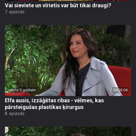
Vai sieviete un vīrietis var būt tikai draugi?
7. epizode
pirms 5 gadiem
00:03:04
Elfa ausis, izzāģētas ribas - vēlmes, kas
pārsteigušas plastikas ķirurgus
8. epizode