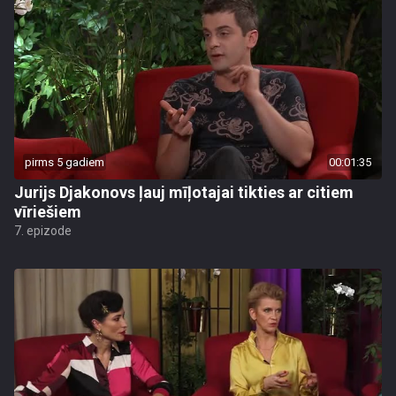
pirms 5 gadiem
00:01:35
Jurijs Djakonovs ļauj mīļotajai tikties ar citiem
vīriešiem
7. epizode