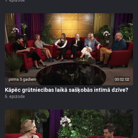
7. epizode
pirms 5 gadiem
00:02:02
Kāpēc grūtniecības laikā sašķobās intīmā dzīve?
6. epizode