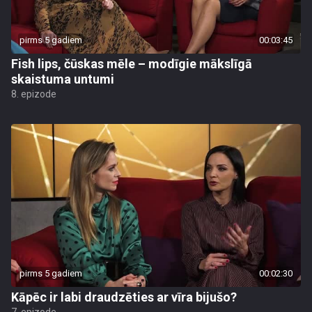
pirms 5 gadiem
00:03:45
Fish lips, čūskas mēle – modīgie mākslīgā
skaistuma untumi
8. epizode
pirms 5 gadiem
00:02:30
Kāpēc ir labi draudzēties ar vīra bijušo?