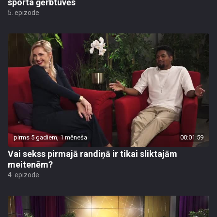
sporta ģērbtuvēs
5. epizode
pirms 5 gadiem, 1 mēneša
00:01:59
Vai sekss pirmajā randiņā ir tikai sliktajām
meitenēm?
4. epizode