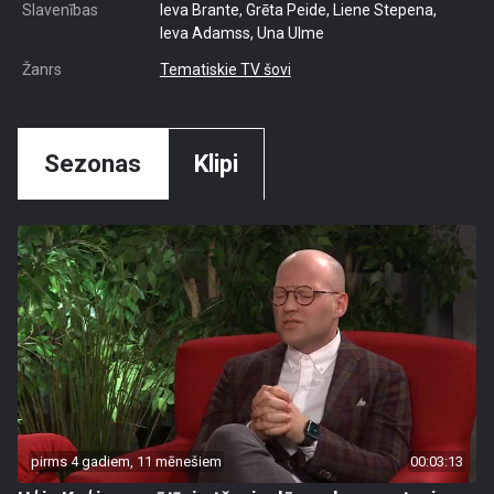
Slavenības
Ieva Brante, Grēta Peide, Liene Stepena,
Ieva Adamss, Una Ulme
Žanrs
Tematiskie TV šovi
Sezonas
Klipi
pirms 4 gadiem, 11 mēnešiem
00:03:13