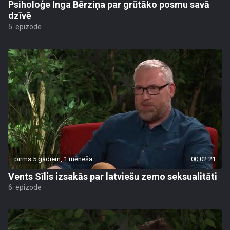
Psiholoģe Inga Bērziņa par grūtāko posmu savā
dzīvē
5. epizode
pirms 5 gadiem, 1 mēneša
00:02:21
Vents Sīlis izsakās par latviešu zemo seksualitāti
6. epizode