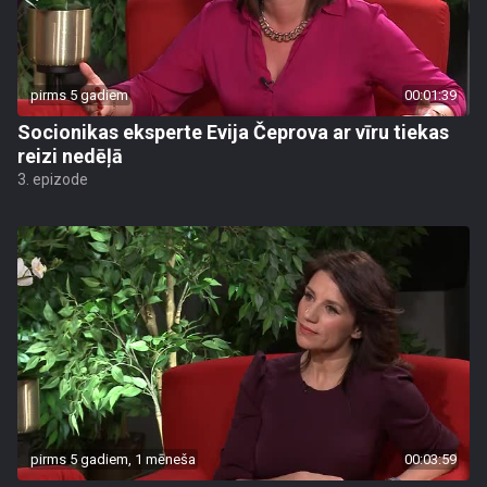
pirms 5 gadiem
00:01:39
Socionikas eksperte Evija Čeprova ar vīru tiekas
reizi nedēļā
3. epizode
pirms 5 gadiem, 1 mēneša
00:03:59