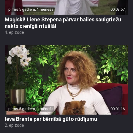
pirms 5 gadiem, 1 mēneša
00:03:57
Maģiski! Liene Stepena pārvar bailes saulgriežu
nakts cienīgā rituālā!
4. epizode
pirms 5 gadiem, 1 mēneša
00:01:16
Ieva Brante par bērnībā gūto rūdījumu
2. epizode