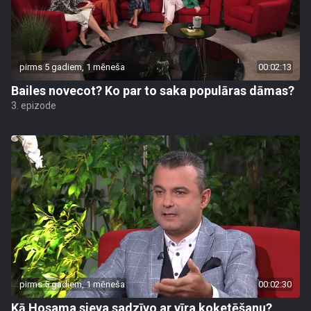
pirms 5 gadiem, 1 mēneša
00:02:13
Bailes novecot? Ko par to saka populāras dāmas?
3. epizode
pirms 5 gadiem, 1 mēneša
00:02:30
Kā Hosama sieva sadzīvo ar vīra koķetēšanu?