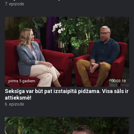
7. epizode
pirms 5 gadiem
00:03:18
Seksīga var būt pat izstaipītā pidžama. Visa sāls ir
attieksmē!
6. epizode