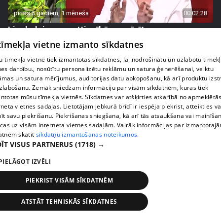
pirms 5 gadiem, 1 mēneša
00:02:28
Lieckalniņa par attiecībām: spārītes nevar
draudzēties ar krokodiliem
 tīmekļa vietne izmanto sīkdatnes
2. epizode
 tīmekļa vietnē tiek izmantotas sīkdatnes, lai nodrošinātu un uzlabotu tīmek
nes darbību., nosūtītu personalizētu reklāmu un satura ģenerēšanai, veiktu
āmas un satura mērījumus, auditorijas datu apkopošanu, kā arī produktu izst
zlabošanu. Zemāk sniedzam informāciju par visām sīkdatnēm, kuras tiek
ntotas mūsu tīmekļa vietnēs. Sīkdatnes var atšķirties atkarībā no apmeklētā
rneta vietnes sadaļas. Lietotājam jebkurā brīdī ir iespēja piekrist, atteikties va
īt savu piekrišanu. Piekrišanas sniegšana, kā arī tās atsaukšana vai mainīša
ecas uz visām interneta vietnes sadaļām. Vairāk informācijas par izmantotaj
atnēm skatīt
sīkdatņu izmantošanas noteikumos.
ĪT VISUS PARTNERUS
(1718) →
PIELĀGOT IZVĒLI
pirms 5 gadiem, 1 mēneša
00:03:00
PIEKRIST VISĀM SĪKDATNĒM
Ieva Brante atklāti par mazdēliņa zaudēšanu
ATSTĀT TEHNISKĀS SĪKDATNES
2. epizode