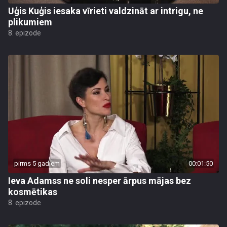
Uģis Kuģis iesaka vīrieti valdzināt ar intrigu, ne
plikumiem
8. epizode
pirms 5 gadiem
00:01:50
Ieva Adamss ne soli nesper ārpus mājas bez
kosmētikas
8. epizode