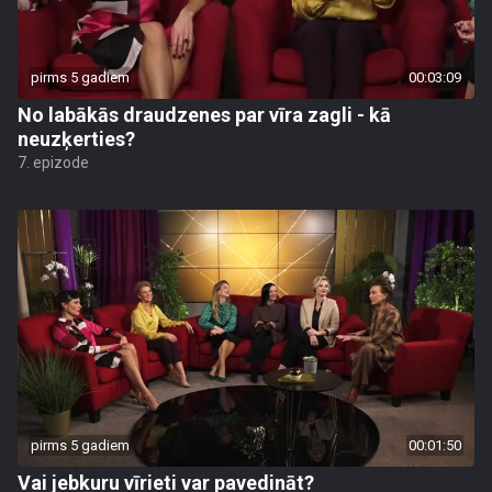
pirms 5 gadiem
00:03:09
No labākās draudzenes par vīra zagli - kā
neuzķerties?
7. epizode
pirms 5 gadiem
00:01:50
Vai jebkuru vīrieti var pavedināt?