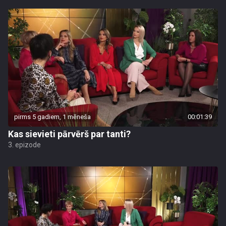
pirms 5 gadiem, 1 mēneša
00:01:39
Kas sievieti pārvērš par tanti?
3. epizode