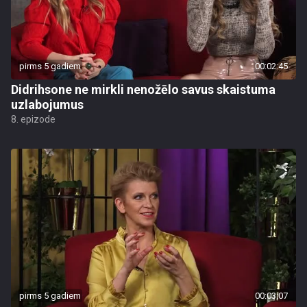
pirms 5 gadiem
00:02:45
Didrihsone ne mirkli nenožēlo savus skaistuma
uzlabojumus
8. epizode
pirms 5 gadiem
00:03:07