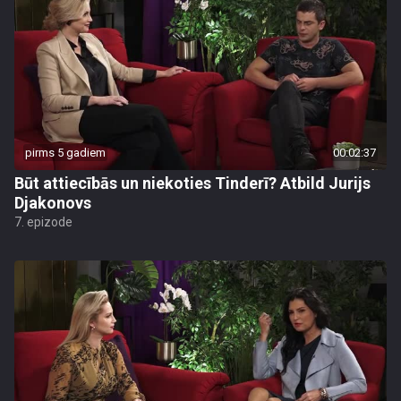
pirms 5 gadiem
00:02:37
Būt attiecībās un niekoties Tinderī? Atbild Jurijs
Djakonovs
7. epizode