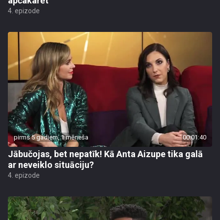
apčakarēt
4. epizode
pirms 5 gadiem, 1 mēneša
00:01:40
Jābučojas, bet nepatīk! Kā Anta Aizupe tika galā
ar neveiklo situāciju?
4. epizode