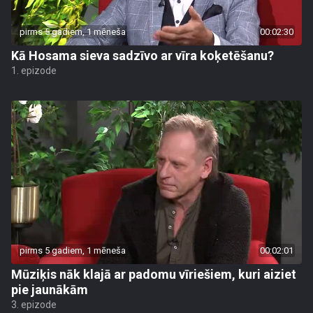
pirms 5 gadiem, 1 mēneša
00:02:30
Kā Hosama sieva sadzīvo ar vīra koķetēšanu?
1. epizode
pirms 5 gadiem, 1 mēneša
00:02:01
Mūziķis nāk klajā ar padomu vīriešiem, kuri aiziet
pie jaunākām
3. epizode