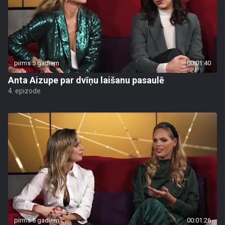
pirms 5 gadiem
00:01:40
Anta Aizupe par dvīņu laišanu pasaulē
4. epizode
pirms 5 gadiem
00:01:26