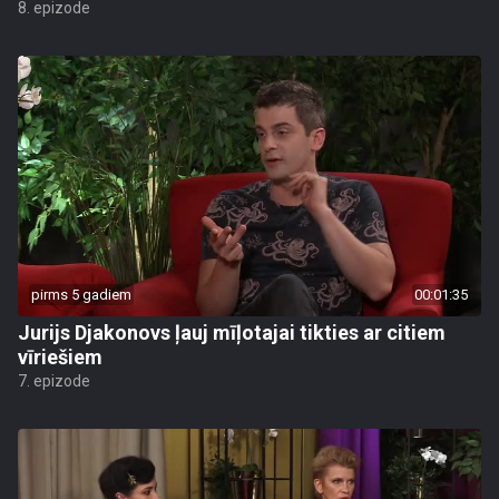
8. epizode
pirms 5 gadiem
00:01:35
Jurijs Djakonovs ļauj mīļotajai tikties ar citiem
vīriešiem
7. epizode