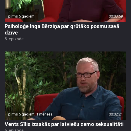
pirms 5 gadiem
00:03:59
Psiholoģe Inga Bērziņa par grūtāko posmu savā
dzīvē
5. epizode
pirms 5 gadiem, 1 mēneša
00:02:21
Vents Sīlis izsakās par latviešu zemo seksualitāti
6. epizode