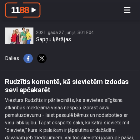
Rudzītis komentē, kā sievietēm
izdodas sevi apčakarēt
2021. gada 27. jūnijs, S01 E04
Sapņu ķērājas
Dalies
Rudzītis komentē, kā sievietēm izdodas
sevi apčakarēt
Viesturs Rudzītis ir pārliecināts, ka sievietes slīgšana
atkarībās meklējama viņas nespējā izprast savu
pamatuzdevumu - laist pasaulē bērnus un nodarboties ar
viņu labklājību. Tāpat eksperts saka, ka katrā sievietē mīt
“dieviete,” kura ik palaikam ir jāpalutina ar dažādām
dāvanām jeb ziedojumiem. Vai tos sievietei jāsarūpē pašai,