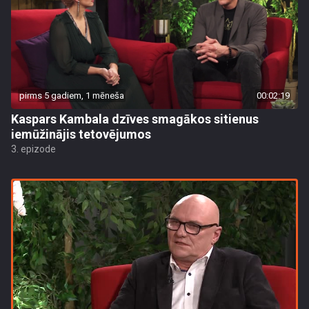
pirms 5 gadiem, 1 mēneša
00:02:19
Kaspars Kambala dzīves smagākos sitienus
iemūžinājis tetovējumos
3. epizode