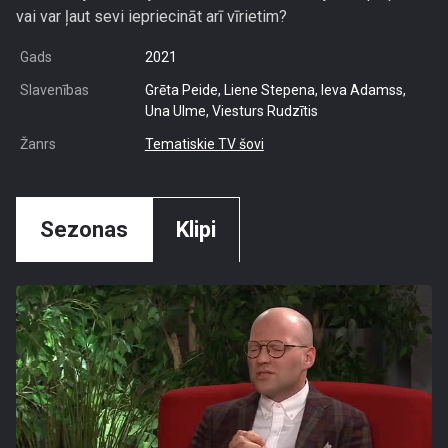
vai var ļaut sevi iepriecināt arī vīrietim?
Gads
2021
Slavenības
Grēta Peide, Liene Stepena, Ieva Adamss,
Una Ulme, Viesturs Rudzītis
Žanrs
Tematiskie TV šovi
Sezonas
Klipi