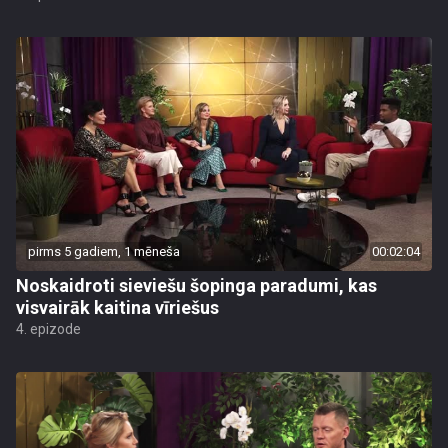
pirms 5 gadiem, 1 mēneša
00:02:04
Noskaidroti sieviešu šopinga paradumi, kas
visvairāk kaitina vīriešus
4. epizode