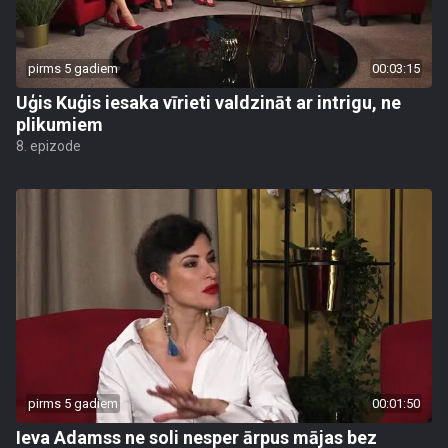
pirms 5 gadiem
00:03:15
Uģis Kuģis iesaka vīrieti valdzināt ar intrigu, ne
plikumiem
8. epizode
pirms 5 gadiem
00:01:50
Ieva Adamss ne soli nesper ārpus mājas bez