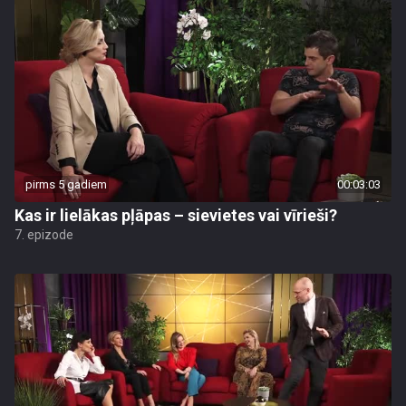
pirms 5 gadiem
00:03:03
Kas ir lielākas pļāpas – sievietes vai vīrieši?
7. epizode