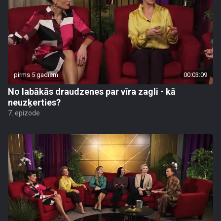
pirms 5 gadiem
00:03:09
No labākās draudzenes par vīra zagli - kā
neuzķerties?
7. epizode