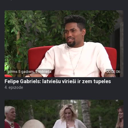
pirms 5 gadiem, 1 mēneša
00:02:06
Felipe Gabriels: latviešu vīrieši ir zem tupeles
4. epizode