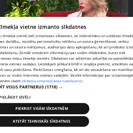
 tīmekļa vietne izmanto sīkdatnes
pirms 5 gadiem, 1 mēneša
00:02:28
 tīmekļa vietnē tiek izmantotas sīkdatnes, lai nodrošinātu un uzlabotu tīmek
nes darbību., nosūtītu personalizētu reklāmu un satura ģenerēšanai, veiktu
Lieckalniņa par attiecībām: spārītes nevar
āmas un satura mērījumus, auditorijas datu apkopošanu, kā arī produktu izst
draudzēties ar krokodiliem
zlabošanu. Zemāk sniedzam informāciju par visām sīkdatnēm, kuras tiek
2. epizode
ntotas mūsu tīmekļa vietnēs. Sīkdatnes var atšķirties atkarībā no apmeklētā
rneta vietnes sadaļas. Lietotājam jebkurā brīdī ir iespēja piekrist, atteikties va
īt savu piekrišanu. Piekrišanas sniegšana, kā arī tās atsaukšana vai mainīša
ecas uz visām interneta vietnes sadaļām. Vairāk informācijas par izmantotaj
atnēm skatīt
sīkdatņu izmantošanas noteikumos.
ĪT VISUS PARTNERUS
(1718) →
PIELĀGOT IZVĒLI
PIEKRIST VISĀM SĪKDATNĒM
ATSTĀT TEHNISKĀS SĪKDATNES
pirms 5 gadiem, 1 mēneša
00:03:00