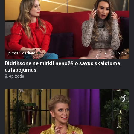
pirms 5 gadiem
00:02:45
Didrihsone ne mirkli nenožēlo savus skaistuma
uzlabojumus
8. epizode