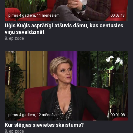
pirms 4 gadiem, 11 mēnešiem
00:03:13
Uģis Kuģis asprātīgi atšuvis dāmu, kas centusies
viņu savaldzināt
8. epizode
pirms 4 gadiem, 12 mēnešiem
00:01:08
Kur slēpjas sievietes skaistums?
8. epizode