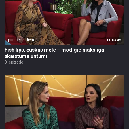
pirms 5 gadiem
00:03:45
Fish lips, čūskas mēle – modīgie mākslīgā
skaistuma untumi
8. epizode