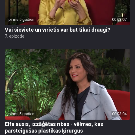
pirms 5 gadiem
00:03:07
Vai sieviete un vīrietis var būt tikai draugi?
7. epizode
pirms 5 gadiem
00:03:04
Elfa ausis, izzāģētas ribas - vēlmes, kas
pārsteigušas plastikas ķirurgus