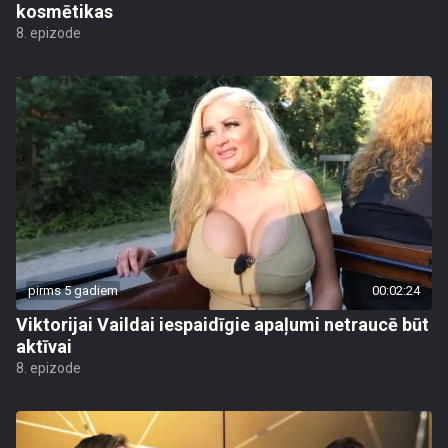
kosmētikas
8. epizode
pirms 5 gadiem
00:02:24
Viktorijai Vaildai iespaidīgie apaļumi netraucē būt
aktīvai
8. epizode