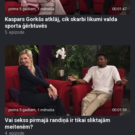
pirms 5 gadiem, 1 mēneša
00:01:47
Kaspars Gorkšs atklāj, cik skarbi likumi valda
sporta ģērbtuvēs
5. epizode
pirms 5 gadiem, 1 mēneša
00:01:59
Vai sekss pirmajā randiņā ir tikai sliktajām
meitenēm?
4. epizode