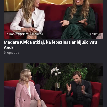
pirms 5 gadiem, 1 mēneša
00:01:12
Madara Kiviča atklāj, kā iepazinās ar bijušo vīru
Andri
5. epizode