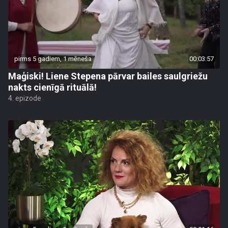
pirms 5 gadiem, 1 mēneša
00:03:57
Maģiski! Liene Stepena pārvar bailes saulgriežu
nakts cienīgā rituālā!
4. epizode