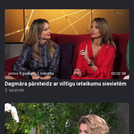
pirms 5 gadiem, 1 mēneša
00:02:58
Dagmāra pārsteidz ar viltīgu ieteikumu sievietēm
3. epizode