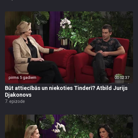
pirms 5 gadiem
00:02:37
Būt attiecībās un niekoties Tinderī? Atbild Jurijs
Djakonovs
7. epizode