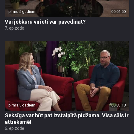
pirms 5 gadiem
00:01:50
Vai jebkuru vīrieti var pavedināt?
7. epizode
pirms 5 gadiem
00:03:18
Seksīga var būt pat izstaipītā pidžama. Visa sāls ir
attieksmē!
6. epizode