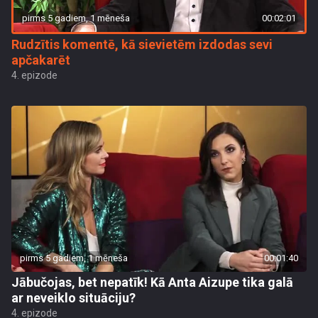
pirms 5 gadiem, 1 mēneša
00:02:01
Rudzītis komentē, kā sievietēm izdodas sevi
apčakarēt
4. epizode
pirms 5 gadiem, 1 mēneša
00:01:40
Jābučojas, bet nepatīk! Kā Anta Aizupe tika galā
ar neveiklo situāciju?
4. epizode