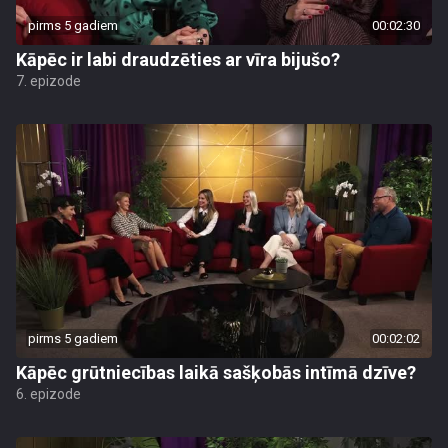
pirms 5 gadiem
00:02:30
Kāpēc ir labi draudzēties ar vīra bijušo?
7. epizode
pirms 5 gadiem
00:02:02
Kāpēc grūtniecības laikā sašķobās intīmā dzīve?
6. epizode