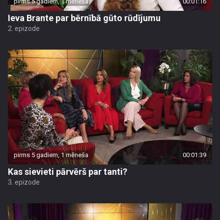
pirms 5 gadiem, 1 mēneša
00:01:16
Ieva Brante par bērnībā gūto rūdījumu
2. epizode
pirms 5 gadiem, 1 mēneša
00:01:39
Kas sievieti pārvērš par tanti?
3. epizode