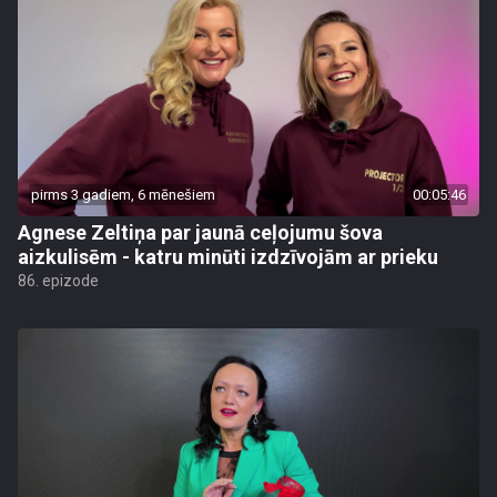
pirms 3 gadiem, 6 mēnešiem
00:05:46
Agnese Zeltiņa par jaunā ceļojumu šova
aizkulisēm - katru minūti izdzīvojām ar prieku
86. epizode