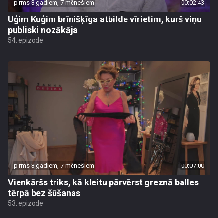
pirms 3 gadiem, 7 mēnešiem
00:02:43
Uģim Kuģim brīnišķīga atbilde vīrietim, kurš viņu
publiski nozākāja
54. epizode
pirms 3 gadiem, 7 mēnešiem
00:07:00
Vienkāršs triks, kā kleitu pārvērst greznā balles
tērpā bez šūšanas
53. epizode