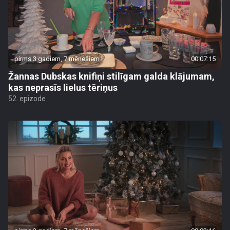
pirms 3 gadiem, 7 mēnešiem
00:07:15
Žannas Dubskas knifiņi stilīgam galda klājumam,
kas neprasīs lielus tēriņus
52. epizode