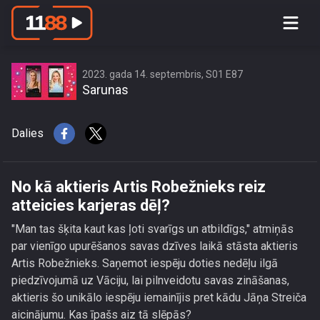
No kā aktieris Artis Robežnieks reiz
atteicies karjeras dēļ?
2023. gada 14. septembris, S01 E87
Sarunas
Dalies
No kā aktieris Artis Robežnieks reiz
atteicies karjeras dēļ?
"Man tas šķita kaut kas ļoti svarīgs un atbildīgs," atmiņās
par vienīgo upurēšanos savas dzīves laikā stāsta aktieris
Artis Robežnieks. Saņemot iespēju doties nedēļu ilgā
piedzīvojumā uz Vāciju, lai pilnveidotu savas zināšanas,
aktieris šo unikālo iespēju iemainījis pret kādu Jāņa Streiča
aicinājumu. Kas īpašs aiz tā slēpās?