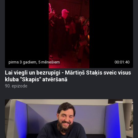
pirms 3 gadiem, 5 mēnešiem
00:01:40
Lai viegli un bezrupīgi - Mārtiņš Staķis sveic visus
kluba "Skapis" atvēršanā
90. epizode