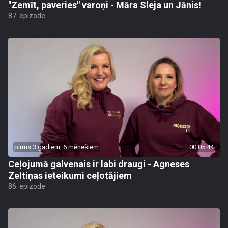
"Zemīt, paveries" varoņi - Māra Sleja un Jānis!
87. epizode
pirms 3 gadiem, 6 mēnešiem
00:05:44
Ceļojumā galvenais ir labi draugi - Agneses
Zeltiņas ieteikumi ceļotājiem
86. epizode