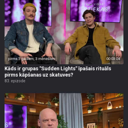
pirms 3 gadiem, 3 mēnešiem
00:03:04
Kāds ir grupas "Sudden Lights" īpašais rituāls
pirms kāpšanas uz skatuves?
83. epizode