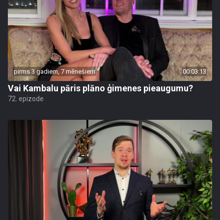
pirms 3 gadiem, 7 mēnešiem
00:03:13
Vai Kambalu pāris plāno ģimenes pieaugumu?
72. epizode