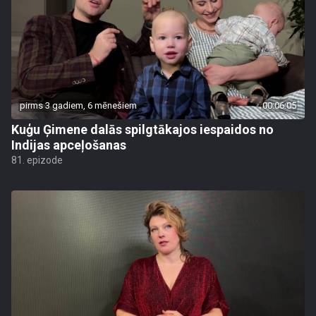
pirms 3 gadiem, 6 mēnešiem
00:06:05
Kuģu Ģimene dalās spilgtākajos iespaidos no
Indijas apceļošanas
81. epizode