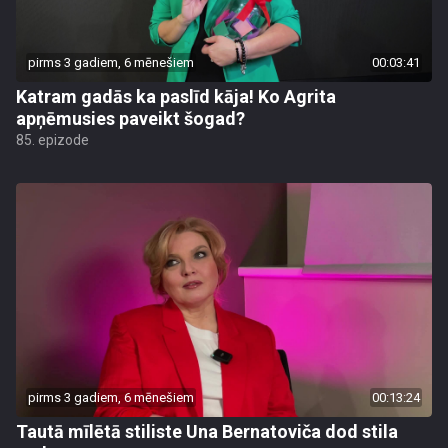
pirms 3 gadiem, 6 mēnešiem
00:03:41
Katram gadās ka paslīd kāja! Ko Agrita
apņēmusies paveikt šogad?
85. epizode
pirms 3 gadiem, 6 mēnešiem
00:13:24
Tautā mīlētā stiliste Una Bernatoviča dod stila