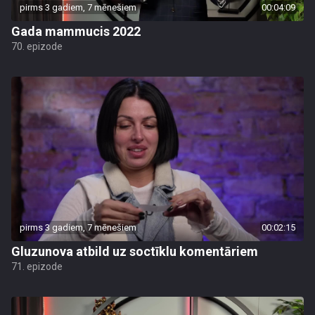
pirms 3 gadiem, 7 mēnešiem
00:04:09
Gada mammucis 2022
70. epizode
pirms 3 gadiem, 7 mēnešiem
00:02:15
Gluzunova atbild uz soctīklu komentāriem
71. epizode