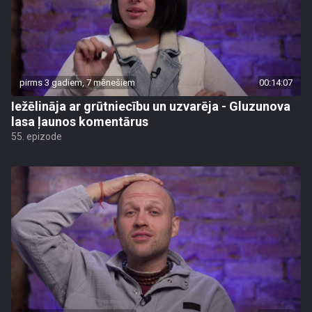
pirms 3 gadiem, 7 mēnešiem
00:14:07
Iežēlināja ar grūtniecību un uzvarēja - Gluzunova
lasa ļaunos komentārus
55. epizode