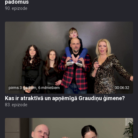
padomus
90. epizode
pirms 3 gadiem, 6 mēnešiem
00:06:32
Kas ir atraktīvā un apņēmīgā Graudiņu ģimene?
83. epizode