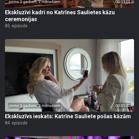
pirms 3 gadiem, 2 mēnešiem
00:01:03
Ekskluzīvi kadri no Katrīnes Saulietes kāzu
ceremonijas
85. epizode
pirms 3 gadiem, 2 mēnešiem
00:01:30
Ekskluzīvs ieskats: Katrīne Sauliete pošas kāzām
84. epizode