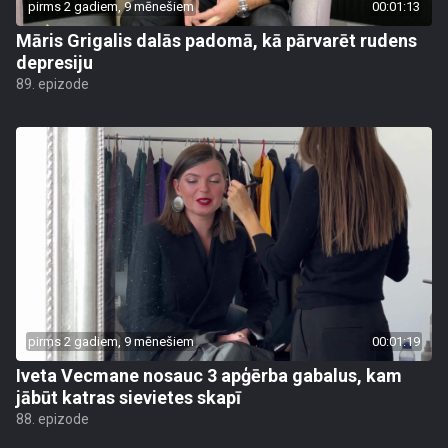
pirms 2 gadiem, 9 mēnešiem
00:01:13
Māris Grigalis dalās padomā, kā pārvarēt rudens
depresiju
89. epizode
pirms 2 gadiem, 9 mēnešiem
00:01:19
Iveta Vecmane nosauc 3 apģērba gabalus, kam
jābūt katras sievietes skapī
88. epizode