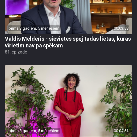
pirms 3 gadiem, 5 mēnešiem
00:03:58
Valdis Melderis - sievietes spēj tādas lietas, kuras
vīrietim nav pa spēkam
81. epizode
pirms 3 gadiem, 5 mēnešiem
00:04:51