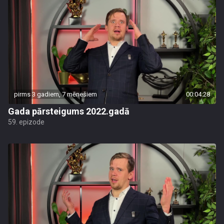
pirms 3 gadiem, 7 mēnešiem
00:04:28
Gada pārsteigums 2022.gadā
59. epizode