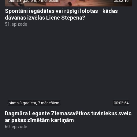
pirms 3 gadiem, 7 mēnešiem
00:02:16
Spontāni iegādātas vai rūpīgi lolotas - kādas
dāvanas izvēlas Liene Stepena?
51. epizode
pirms 3 gadiem, 7 mēnešiem
00:02:54
Dagmāra Legante Ziemassvētkos tuviniekus sveic
ar pašas zīmētām kartiņām
60. epizode