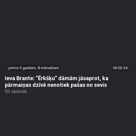
pirms 3 gadiem, 8 mēnešiem
00:02:34
Ieva Brante: “Ērkšķu” dāmām jāsaprot, ka
pārmaiņas dzīvē nenotiek pašas no sevis
50. epizode