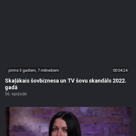
pirms 3 gadiem, 7 mēnešiem
00:04:24
Skaļākais šovbiznesa un TV šovu skandāls 2022.
gadā
56. epizode