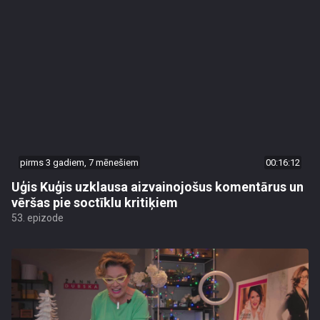
pirms 3 gadiem, 7 mēnešiem
00:16:12
Uģis Kuģis uzklausa aizvainojošus komentārus un
vēršas pie soctīklu kritiķiem
53. epizode