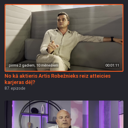
pirms 2 gadiem, 10 mēnešiem
00:01:11
No kā aktieris Artis Robežnieks reiz atteicies
karjeras dēļ?
87. epizode