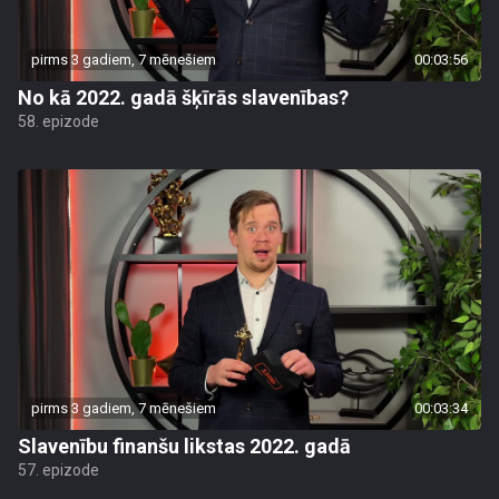
pirms 3 gadiem, 7 mēnešiem
00:03:56
No kā 2022. gadā šķīrās slavenības?
58. epizode
pirms 3 gadiem, 7 mēnešiem
00:03:34
Slavenību finanšu likstas 2022. gadā
57. epizode