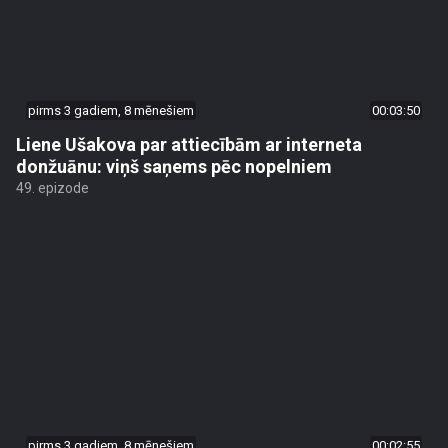
pirms 3 gadiem, 8 mēnešiem
00:03:50
Liene Ušakova par attiecībām ar interneta
donžuānu: viņš saņems pēc nopelniem
49. epizode
pirms 3 gadiem, 8 mēnešiem
00:02:55