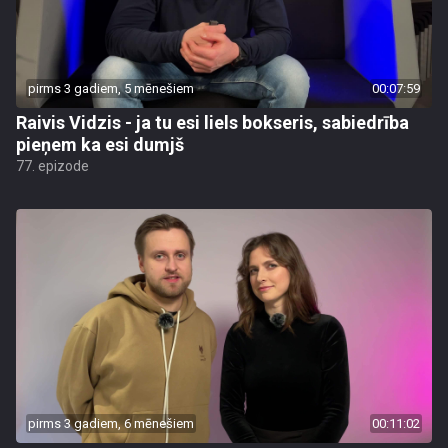
pirms 3 gadiem, 5 mēnešiem
00:07:59
Raivis Vidzis - ja tu esi liels bokseris, sabiedrība
pieņem ka esi dumjš
77. epizode
pirms 3 gadiem, 6 mēnešiem
00:11:02