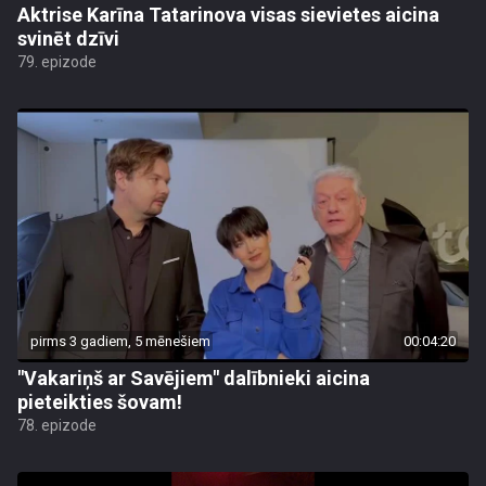
Aktrise Karīna Tatarinova visas sievietes aicina
svinēt dzīvi
79. epizode
pirms 3 gadiem, 5 mēnešiem
00:04:20
"Vakariņš ar Savējiem" dalībnieki aicina
pieteikties šovam!
78. epizode