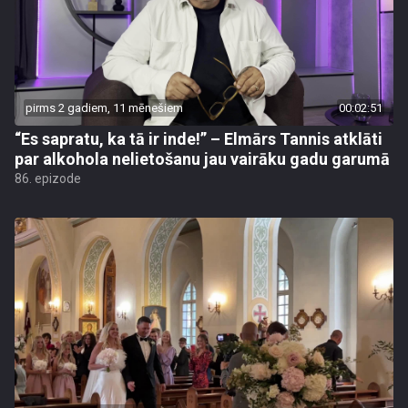
pirms 2 gadiem, 11 mēnešiem
00:02:51
“Es sapratu, ka tā ir inde!” – Elmārs Tannis atklāti
par alkohola nelietošanu jau vairāku gadu garumā
86. epizode