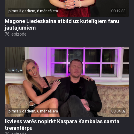
pirms 3 gadiem, 6 mēnešiem
00:12:33
Magone Liedeskalna atbild uz kutelīgiem fanu
jautājumiem
76. epizode
pirms 3 gadiem, 6 mēnešiem
00:04:02
Ikviens varēs nopirkt Kaspara Kambalas samta
treniņtērpu