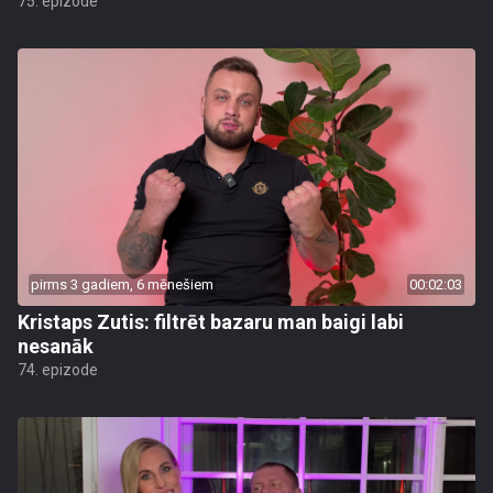
75. epizode
pirms 3 gadiem, 6 mēnešiem
00:02:03
Kristaps Zutis: filtrēt bazaru man baigi labi
nesanāk
74. epizode