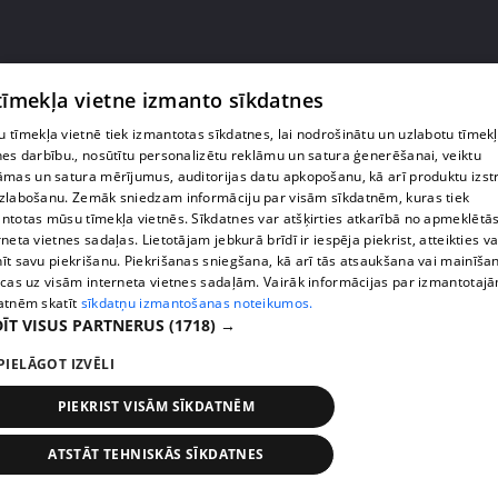
 tīmekļa vietne izmanto sīkdatnes
 tīmekļa vietnē tiek izmantotas sīkdatnes, lai nodrošinātu un uzlabotu tīmek
nes darbību., nosūtītu personalizētu reklāmu un satura ģenerēšanai, veiktu
āmas un satura mērījumus, auditorijas datu apkopošanu, kā arī produktu izst
zlabošanu. Zemāk sniedzam informāciju par visām sīkdatnēm, kuras tiek
ntotas mūsu tīmekļa vietnēs. Sīkdatnes var atšķirties atkarībā no apmeklētā
rneta vietnes sadaļas. Lietotājam jebkurā brīdī ir iespēja piekrist, atteikties va
pirms 3 gadiem, 8 mēnešiem
00:04:16
īt savu piekrišanu. Piekrišanas sniegšana, kā arī tās atsaukšana vai mainīša
Lai mierīgas debesis - sabiedrībā mīlētas
ecas uz visām interneta vietnes sadaļām. Vairāk informācijas par izmantotaj
atnēm skatīt
sīkdatņu izmantošanas noteikumos.
personības sveic valsts svētkos
ĪT VISUS PARTNERUS
(1718) →
65. epizode
PIELĀGOT IZVĒLI
PIEKRIST VISĀM SĪKDATNĒM
ATSTĀT TEHNISKĀS SĪKDATNES