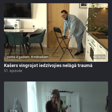
pirms 4 gadiem, 8 mēnešiem
00:26:26
Kašers vingrojot iedzīvojies nelāgā traumā
51. epizode