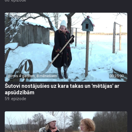
60. epizode
pirms 4 gadiem, 8 mēnešiem
00:25:00
Šutovi nostājušies uz kara takas un 'mētājas' ar
apsūdzībām
59. epizode