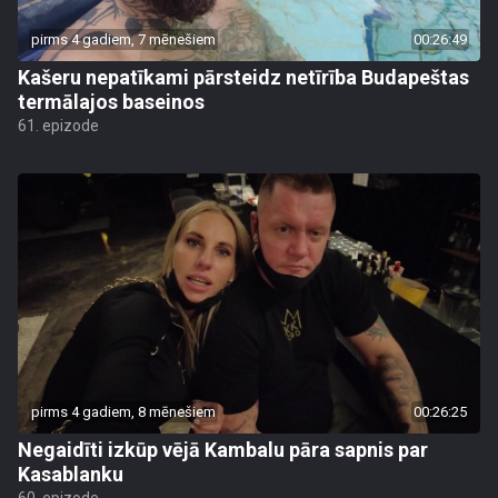
pirms 4 gadiem, 7 mēnešiem
00:26:49
Kašeru nepatīkami pārsteidz netīrība Budapeštas
termālajos baseinos
61. epizode
pirms 4 gadiem, 8 mēnešiem
00:26:25
Negaidīti izkūp vējā Kambalu pāra sapnis par
Kasablanku