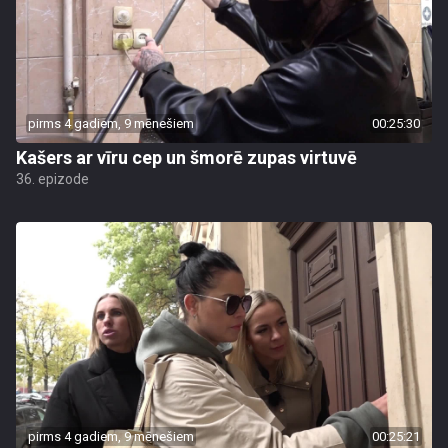
pirms 4 gadiem, 9 mēnešiem
00:25:30
Kašers ar vīru cep un šmorē zupas virtuvē
36. epizode
pirms 4 gadiem, 9 mēnešiem
00:25:21