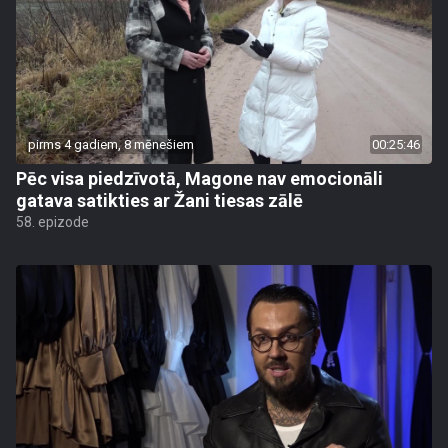
pirms 4 gadiem, 8 mēnešiem
00:25:46
Pēc visa piedzīvotā, Magone nav emocionāli
gatava satikties ar Žani tiesas zālē
58. epizode