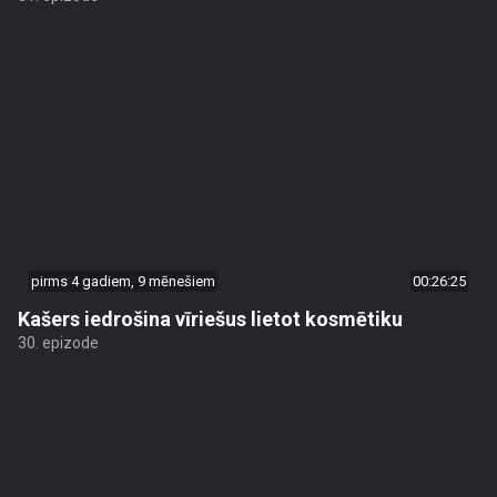
pirms 4 gadiem, 9 mēnešiem
00:26:25
Kašers iedrošina vīriešus lietot kosmētiku
30. epizode