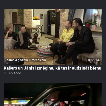
pirms 4 gadiem, 8 mēnešiem
00:25:54
Kašers un Jānis izmēģina, kā tas ir audzināt bērnu
55. epizode