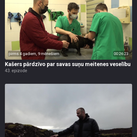
pirms 4 gadiem, 9 mēnešiem
00:26:23
Kašers pārdzīvo par savas suņu meitenes veselību
43. epizode