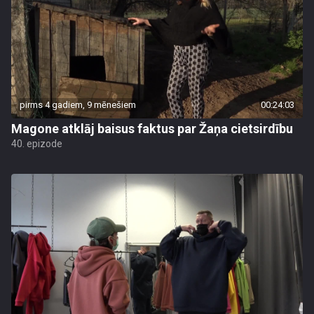
pirms 4 gadiem, 9 mēnešiem
00:24:03
Magone atklāj baisus faktus par Žaņa cietsirdību
40. epizode