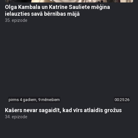
Olga Kambala un Katrīne Sauliete mēģina
ielauzties savā bērnības mājā
35. epizode
pirms 4 gadiem, 9 mēnešiem
00:25:26
Kašers nevar sagaidīt, kad vīrs atlaidīs grožus
34. epizode