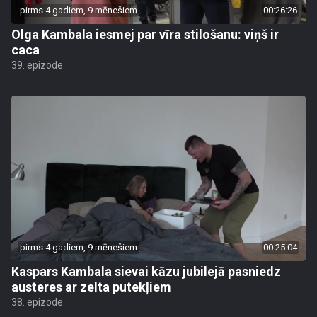
pirms 4 gadiem, 9 mēnešiem
00:26:26
Olga Kambala iesmej par vīra stilošanu: viņš ir
caca
39. epizode
pirms 4 gadiem, 9 mēnešiem
00:25:04
Kaspars Kambala sievai kāzu jubilejā pasniedz
austeres ar zelta putekļiem
38. epizode