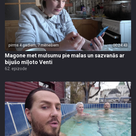
pirms 4 gadiem, 7 mēnešiem
00:24:43
Magone met mulsumu pie malas un sazvanās ar
bijušo mīļoto Venti
62. epizode