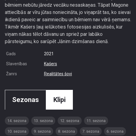
bērniem nebūtu jāredz vecāku nesaskaņas. Tāpat Magone
attiecībās ar vīru jūtas noniecināta, jo viņaprāt tas, ko sievai
ikdienā paveic ar saimniecību un bērniem nav vērā ņemams.
Tikmēr Kašers ļauj ielūkoties fotosesijas aizkulisēs, kur
viņam nākas tēlot dāvanu un spriež par labāko
pārsteigumu, ko sarūpēt Jānim dzimšanas dienā.
Gads
2021
Slavenības
Kašers
Žanrs
Realitātes šovi
Sezonas
Klipi
14. sezona
13. sezona
12. sezona
11. sezona
10. sezona
9. sezona
8. sezona
7. sezona
6. sezona