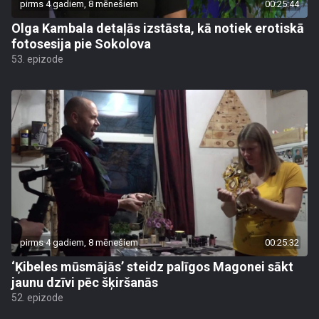
pirms 4 gadiem, 8 mēnešiem
00:25:44
Olga Kambala detaļās izstāsta, kā notiek erotiskā
fotosesija pie Sokolova
53. epizode
pirms 4 gadiem, 8 mēnešiem
00:25:32
‘Ķibeles mūsmājās’ steidz palīgos Magonei sākt
jaunu dzīvi pēc šķiršanās
52. epizode