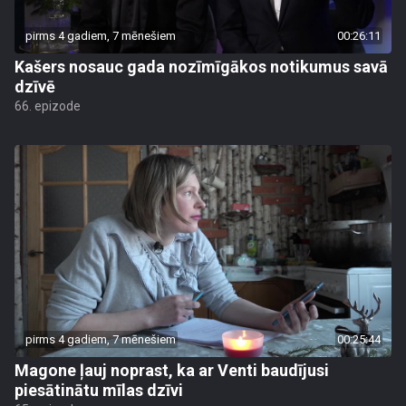
pirms 4 gadiem, 7 mēnešiem
00:26:11
Kašers nosauc gada nozīmīgākos notikumus savā
dzīvē
66. epizode
pirms 4 gadiem, 7 mēnešiem
00:25:44
Magone ļauj noprast, ka ar Venti baudījusi
piesātinātu mīlas dzīvi