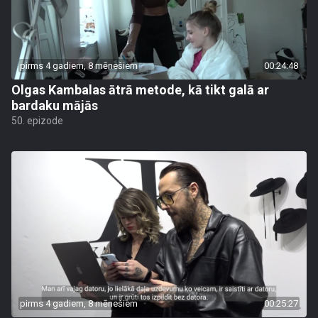
pirms 4 gadiem, 8 mēnešiem
00:24:48
Olgas Kambalas ātrā metode, kā tikt galā ar
bardaku mājās
50. epizode
pirms 4 gadiem, 8 mēnešiem
00:25:27