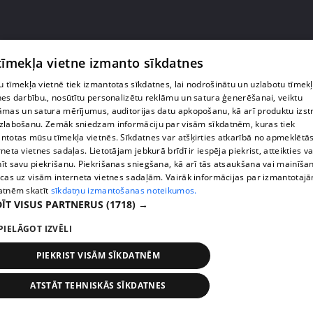
 tīmekļa vietne izmanto sīkdatnes
pirms 4 gadiem, 9 mēnešiem
00:24:31
 tīmekļa vietnē tiek izmantotas sīkdatnes, lai nodrošinātu un uzlabotu tīmek
nes darbību., nosūtītu personalizētu reklāmu un satura ģenerēšanai, veiktu
Magone izvēlas dabisku skaistumu: neko lieku
āmas un satura mērījumus, auditorijas datu apkopošanu, kā arī produktu izst
nepumpēšu
zlabošanu. Zemāk sniedzam informāciju par visām sīkdatnēm, kuras tiek
ntotas mūsu tīmekļa vietnēs. Sīkdatnes var atšķirties atkarībā no apmeklētā
29. epizode
rneta vietnes sadaļas. Lietotājam jebkurā brīdī ir iespēja piekrist, atteikties va
īt savu piekrišanu. Piekrišanas sniegšana, kā arī tās atsaukšana vai mainīša
ecas uz visām interneta vietnes sadaļām. Vairāk informācijas par izmantotaj
atnēm skatīt
sīkdatņu izmantošanas noteikumos.
ĪT VISUS PARTNERUS
(1718) →
PIELĀGOT IZVĒLI
PIEKRIST VISĀM SĪKDATNĒM
ATSTĀT TEHNISKĀS SĪKDATNES