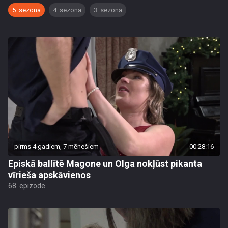
5. sezona
4. sezona
3. sezona
pirms 4 gadiem, 7 mēnešiem
00:28:16
Episkā ballītē Magone un Olga nokļūst pikanta
vīrieša apskāvienos
68. epizode