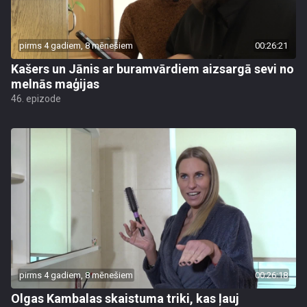
pirms 4 gadiem, 8 mēnešiem
00:26:21
Kašers un Jānis ar buramvārdiem aizsargā sevi no
melnās maģijas
46. epizode
pirms 4 gadiem, 8 mēnešiem
00:26:18
Olgas Kambalas skaistuma triki, kas ļauj