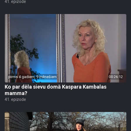
41. epizode
pirms 4 gadiem, 9 mēnešiem
00:26:12
Ko par dēla sievu domā Kaspara Kambalas
mamma?
41. epizode