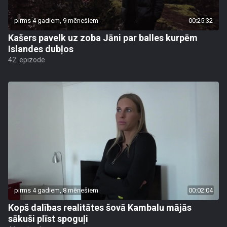
pirms 4 gadiem, 9 mēnešiem
00:25:32
Kašers pavelk uz zoba Jāni par balles kurpēm
Islandes dubļos
42. epizode
pirms 4 gadiem, 8 mēnešiem
00:02:04
Kopš dalības realitātes šovā Kambalu mājās
sākuši plīst spoguļi