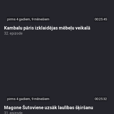
pirms 4 gadiem, 9 mēnešiem
00:25:45
Kambalu pāris izklaidējas mēbeļu veikalā
32. epizode
pirms 4 gadiem, 9 mēnešiem
00:25:32
Magone Šutoviene uzsāk laulības šķiršanu
31. epizode