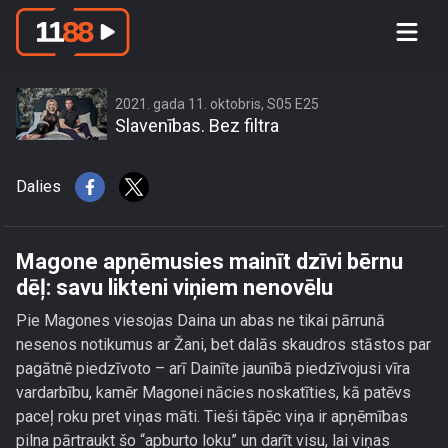
Magone apņēmusies mainīt dzīvi
bērnu dēļ: savu likteni viņiem
nenovēlu
2021. gada 11. oktobris, S05 E25
Slavenības. Bez filtra
Dalies
Magone apņēmusies mainīt dzīvi bērnu
dēļ: savu likteni viņiem nenovēlu
Pie Magones viesojas Daina un abas ne tikai pārrunā
nesenos notikumus ar Žani, bet dalās skaudros stāstos par
pagātnē piedzīvoto – arī Dainīte jaunībā piedzīvojusi vīra
vardarbību, kamēr Magonei nācies noskatīties, kā patēvs
paceļ roku pret viņas māti. Tieši tāpēc viņa ir apņēmības
pilna pārtraukt šo “apburto loku” un darīt visu, lai viņas