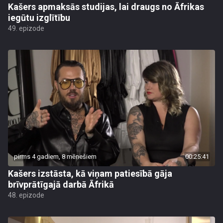
Kašers apmaksās studijas, lai draugs no Āfrikas
iegūtu izglītību
49. epizode
pirms 4 gadiem, 8 mēnešiem
00:25:41
Kašers izstāsta, kā viņam patiesībā gāja
brīvprātīgajā darbā Āfrikā
48. epizode