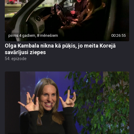
pirms 4 gadiem, 8 mēnešiem
00:26:55
Olga Kambala nikna kā pūķis, jo meita Korejā
savārījusi ziepes
54. epizode