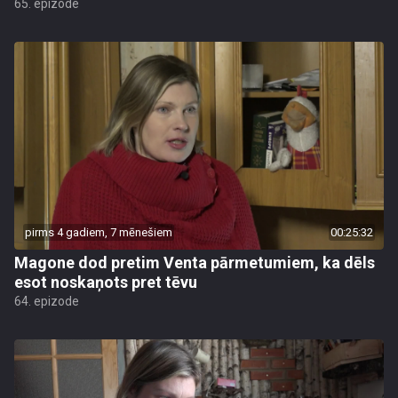
65. epizode
pirms 4 gadiem, 7 mēnešiem
00:25:32
Magone dod pretim Venta pārmetumiem, ka dēls
esot noskaņots pret tēvu
64. epizode