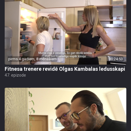
pirms 4 gadiem, 8 mēnešiem
00:24:53
Fitnesa trenere revidē Olgas Kambalas ledusskapi
47. epizode