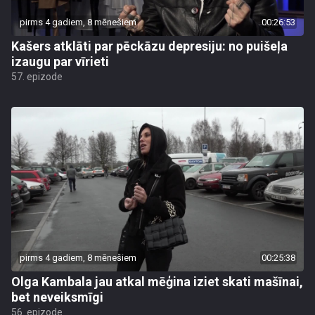
pirms 4 gadiem, 8 mēnešiem
00:26:53
Kašers atklāti par pēckāzu depresiju: no puišeļa
izaugu par vīrieti
57. epizode
pirms 4 gadiem, 8 mēnešiem
00:25:38
Olga Kambala jau atkal mēģina iziet skati mašīnai,
bet neveiksmīgi
56. epizode