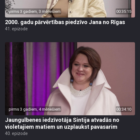
pirms 3 gadiem, 3 mēnešiem
00:35:15
2000. gadu pārvērtības piedzīvo Jana no Rīgas
41. epizode
pirms 3 gadiem, 4 mēnešiem
00:34:10
Jaungulbenes iedzīvotāja Sintija atvadās no
violetajiem matiem un uzplaukst pavasarim
40. epizode