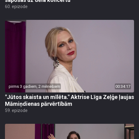
60. epizode
pirms 3 gadiem, 2 mēnešiem
00:34:17
"Jūtos skaista un mīlēta." Aktrise Līga Zeļģe ļaujas
Māmiņdienas pārvērtībām
59. epizode