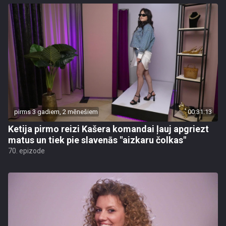
pirms 3 gadiem, 2 mēnešiem
00:31:13
Ketija pirmo reizi Kašera komandai ļauj apgriezt
matus un tiek pie slavenās "aizkaru čolkas"
70. epizode