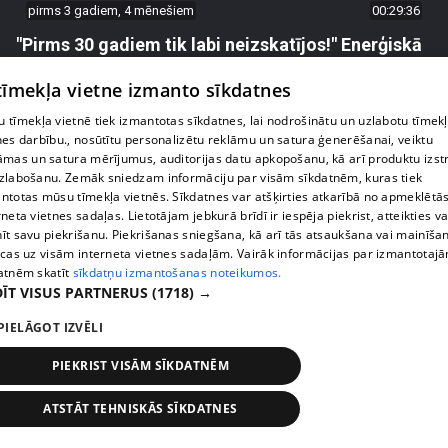
pirms 3 gadiem, 4 mēnešiem
00:29:36
"Pirms 30 gadiem tik labi neizskatījos!" Enerģiskā
Gundega no Olaines nespēj sevi atpazīt
 tīmekļa vietne izmanto sīkdatnes
37. epizode
 tīmekļa vietnē tiek izmantotas sīkdatnes, lai nodrošinātu un uzlabotu tīmek
nes darbību., nosūtītu personalizētu reklāmu un satura ģenerēšanai, veiktu
āmas un satura mērījumus, auditorijas datu apkopošanu, kā arī produktu izst
zlabošanu. Zemāk sniedzam informāciju par visām sīkdatnēm, kuras tiek
ntotas mūsu tīmekļa vietnēs. Sīkdatnes var atšķirties atkarībā no apmeklētā
rneta vietnes sadaļas. Lietotājam jebkurā brīdī ir iespēja piekrist, atteikties va
īt savu piekrišanu. Piekrišanas sniegšana, kā arī tās atsaukšana vai mainīša
ecas uz visām interneta vietnes sadaļām. Vairāk informācijas par izmantotaj
atnēm skatīt
sīkdatņu izmantošanas noteikumos.
ĪT VISUS PARTNERUS
(1718) →
PIELĀGOT IZVĒLI
pirms 3 gadiem, 4 mēnešiem
00:32:15
PIEKRIST VISĀM SĪKDATNĒM
No pelēkās peles par pašpārliecinātu sievieti –
Daces pavasarīgo pārvērtību pieredze
ATSTĀT TEHNISKĀS SĪKDATNES
36. epizode