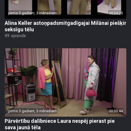
pirms 3 gadiem, 3 mēnešiem
00:34:25
Alina Keller astoņpadsmitgadīgajai Milānai piešķir
seksīgu tēlu
49. epizode
pirms 3 gadiem, 3 mēnešiem
00:33:44
Pārvērtību dalībniece Laura nespēj pierast pie
sava jaunā tēla