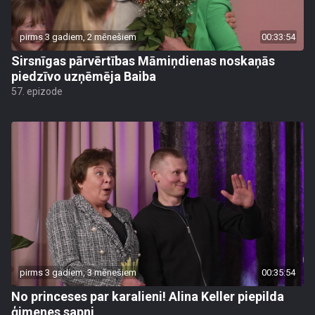
pirms 3 gadiem, 2 mēnešiem
00:33:54
Sirsnīgas pārvērtības Māmiņdienas noskaņās
piedzīvo uzņēmēja Baiba
57. epizode
pirms 3 gadiem, 3 mēnešiem
00:35:54
No princeses par karalieni! Alina Keller piepilda
ģimenes sapni