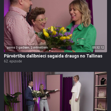
pirms 3 gadiem, 2 mēnešiem
00:32:12
Pārvērtību dalībnieci sagaida draugs no Tallinas
62. epizode