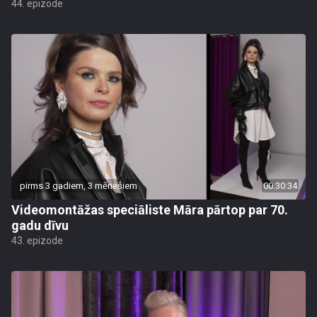
44. epizode
pirms 3 gadiem, 3 mēnešiem
00:30:34
Videomontāžas speciāliste Māra pārtop par 70.
gadu dīvu
43. epizode