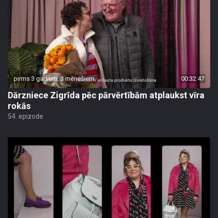
pirms 3 gadiem, 3 mēnešiem
00:32:47
Dārzniece Zigrīda pēc pārvērtībām atplaukst vīra
rokās
54. epizode