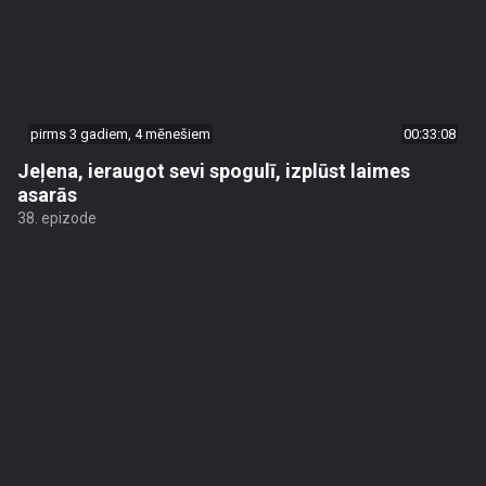
pirms 3 gadiem, 4 mēnešiem
00:33:08
Jeļena, ieraugot sevi spogulī, izplūst laimes
asarās
38. epizode