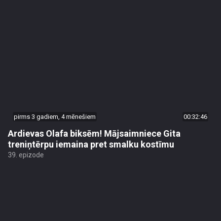
pirms 3 gadiem, 4 mēnešiem
00:32:46
Ardievas Olafa biksēm! Mājsaimniece Gita
treniņtērpu iemaina pret smalku kostīmu
39. epizode