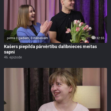
pirms 3 gadiem, 3 mēnešiem
00:32:55
Kašers piepilda pārvērtību dalībnieces meitas
sapni
46. epizode