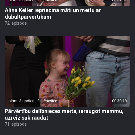
Alina Keller iepriecina māti un meitu ar
dubultpārvērtībām
72. epizode
pirms 3 gadiem, 2 mēnešiem
00:30:18
Pārvērtību dalībnieces meita, ieraugot mammu,
uzreiz sāk raudāt
71. epizode