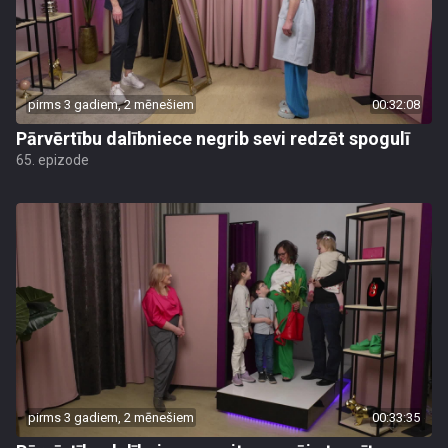
pirms 3 gadiem, 2 mēnešiem
00:32:08
Pārvērtību dalībniece negrib sevi redzēt spogulī
65. epizode
pirms 3 gadiem, 2 mēnešiem
00:33:35