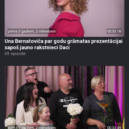
pirms 3 gadiem, 2 mēnešiem
00:33:18
Una Bernatoviča par godu grāmatas prezentācijai
sapoš jauno rakstnieci Daci
69. epizode
pirms 3 gadiem, 2 mēnešiem
00:33:49