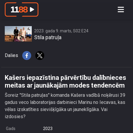
Kašers iepazīstina pārvērtību
dalībnieces meitas ar jaunākajām
modes tendencēm
2023. gada 9. marts, S02 E24
Stila patruļa
Dalies
Kašers iepazīstina pārvērtību dalībnieces
meitas ar jaunākajām modes tendencēm
Šoreiz "Stila patruļas" komanda Kašera vadībā noķērusi 39
gadus veco laboratorijas darbinieci Marinu no Iecavas, kas
vēlas izskatīties sievišķīgāka un jauneklīgāka. Vai
izdosies?
Gads
2023