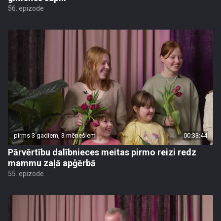
56. epizode
pirms 3 gadiem, 3 mēnešiem
00:33:44
Pārvērtību dalībnieces meitas pirmo reizi redz
mammu zaļā apģērbā
55. epizode