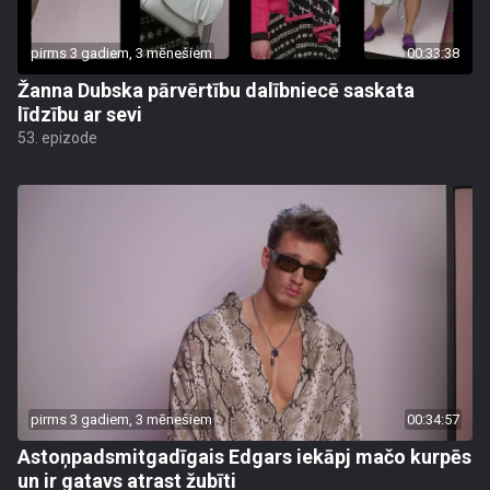
pirms 3 gadiem, 3 mēnešiem
00:33:38
Žanna Dubska pārvērtību dalībniecē saskata
līdzību ar sevi
53. epizode
pirms 3 gadiem, 3 mēnešiem
00:34:57
Astoņpadsmitgadīgais Edgars iekāpj mačo kurpēs
un ir gatavs atrast žubīti