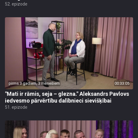
52. epizode
pirms 3 gadiem, 3 mēnešiem
00:33:05
"Mati ir rāmis, seja – glezna." Aleksandrs Pavlovs
iedvesmo pārvērtību dalībnieci sievišķībai
51. epizode