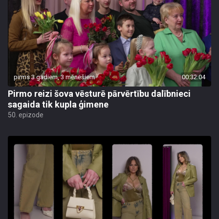
pirms 3 gadiem, 3 mēnešiem
00:32:04
Pirmo reizi šova vēsturē pārvērtību dalībnieci
sagaida tik kupla ģimene
50. epizode