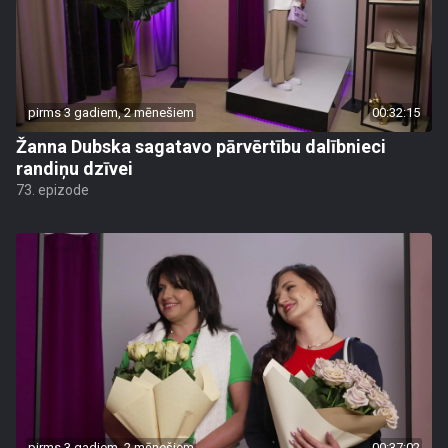
pirms 3 gadiem, 2 mēnešiem
00:32:15
Žanna Dubska sagatavo pārvērtību dalībnieci
randiņu dzīvei
73. epizode
pirms 3 gadiem, 2 mēnešiem
00:37:02