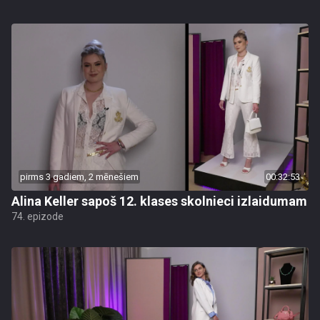
pirms 3 gadiem, 2 mēnešiem
00:32:53
Alina Keller sapoš 12. klases skolnieci izlaidumam
74. epizode