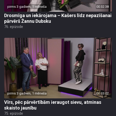
pirms 3 gadiem, 1 mēneša
00:32:38
Drosmīga un iekārojama – Kašers līdz nepazīšanai
pārvērš Žannu Dubsku
76. epizode
pirms 3 gadiem, 1 mēneša
00:33:02
Vīrs, pēc pārvērtībām ieraugot sievu, atminas
skaisto jaunību
75. epizode