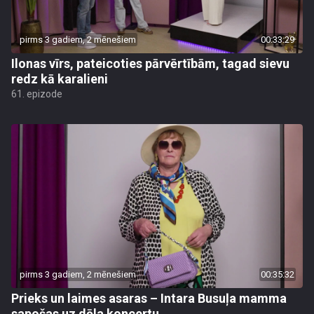
pirms 3 gadiem, 2 mēnešiem
00:33:29
Ilonas vīrs, pateicoties pārvērtībām, tagad sievu
redz kā karalieni
61. epizode
pirms 3 gadiem, 2 mēnešiem
00:35:32
Prieks un laimes asaras – Intara Busuļa mamma
sapošas uz dēla koncertu