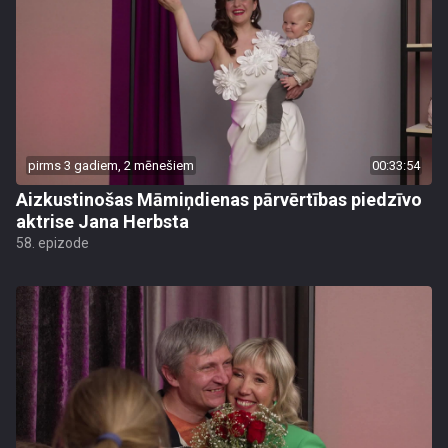
pirms 3 gadiem, 2 mēnešiem
00:33:54
Aizkustinošas Māmiņdienas pārvērtības piedzīvo
aktrise Jana Herbsta
58. epizode