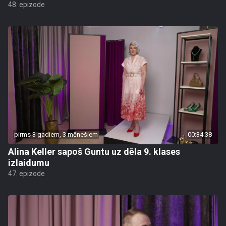
48. epizode
pirms 3 gadiem, 3 mēnešiem
00:34:38
Alina Keller sapoš Guntu uz dēla 9. klases
izlaidumu
47. epizode