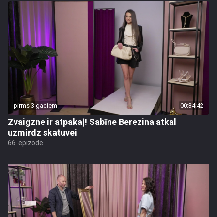
pirms 3 gadiem
00:34:42
Zvaigzne ir atpakaļ! Sabīne Berezina atkal
uzmirdz skatuvei
66. epizode