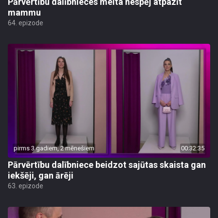
Pārvērtību dalībnieces meita nespēj atpazīt
mammu
64. epizode
pirms 3 gadiem, 2 mēnešiem
00:32:35
Pārvērtību dalībniece beidzot sajūtas skaista gan
iekšēji, gan ārēji
63. epizode