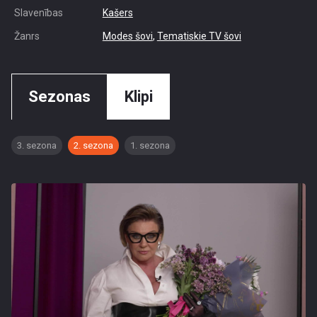
Slavenības
Kašers
Žanrs
Modes šovi
,
Tematiskie TV šovi
Sezonas
Klipi
3. sezona
2. sezona
1. sezona