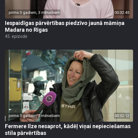
pirms 3 gadiem, 3 mēnešiem
00:32:45
Iespaidīgas pārvērtības piedzīvo jaunā māmiņa
Madara no Rīgas
45. epizode
pirms 3 gadiem, 3 mēnešiem
00:32:12
Fermere Ilze nesaprot, kādēļ viņai nepieciešamas
stila pārvērtības