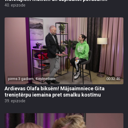
40. epizode
pirms 3 gadiem, 4 mēnešiem
00:32:46
Ardievas Olafa biksēm! Mājsaimniece Gita
treniņtērpu iemaina pret smalku kostīmu
39. epizode