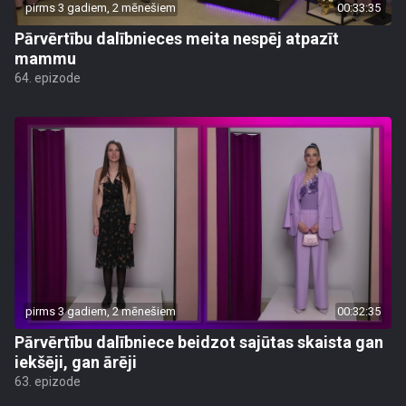
pirms 3 gadiem, 2 mēnešiem
00:33:35
Pārvērtību dalībnieces meita nespēj atpazīt
mammu
64. epizode
pirms 3 gadiem, 2 mēnešiem
00:32:35
Pārvērtību dalībniece beidzot sajūtas skaista gan
iekšēji, gan ārēji
63. epizode