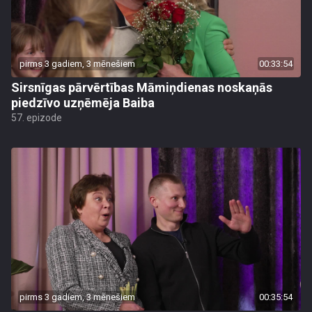
pirms 3 gadiem, 3 mēnešiem
00:33:54
Sirsnīgas pārvērtības Māmiņdienas noskaņās
piedzīvo uzņēmēja Baiba
57. epizode
pirms 3 gadiem, 3 mēnešiem
00:35:54