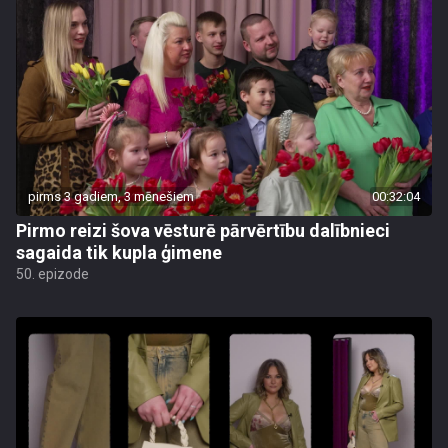
pirms 3 gadiem, 3 mēnešiem
00:32:04
Pirmo reizi šova vēsturē pārvērtību dalībnieci
sagaida tik kupla ģimene
50. epizode