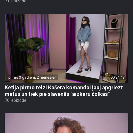
71. epizode
pirms 3 gadiem, 2 mēnešiem
00:31:13
Ketija pirmo reizi Kašera komandai ļauj apgriezt
matus un tiek pie slavenās "aizkaru čolkas"
70. epizode