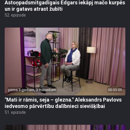
Astoņpadsmitgadīgais Edgars iekāpj mačo kurpēs
un ir gatavs atrast žubīti
52. epizode
pirms 3 gadiem, 3 mēnešiem
00:33:05
"Mati ir rāmis, seja – glezna." Aleksandrs Pavlovs
iedvesmo pārvērtību dalībnieci sievišķībai
51. epizode