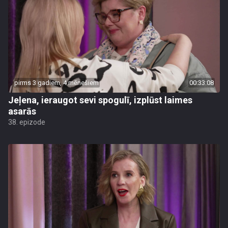
pirms 3 gadiem, 4 mēnešiem
00:33:08
Jeļena, ieraugot sevi spogulī, izplūst laimes
asarās
38. epizode