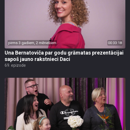
pirms 3 gadiem, 2 mēnešiem
00:33:18
Una Bernatoviča par godu grāmatas prezentācijai
sapoš jauno rakstnieci Daci
69. epizode