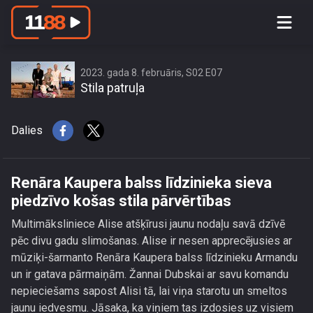
Renāra Kaupera balss līdzinieka sieva
piedzīvo košas stila pārvērtības
2023. gada 8. februāris, S02 E07
Stila patruļa
Dalies
Renāra Kaupera balss līdzinieka sieva
piedzīvo košas stila pārvērtības
Multimāksliniece Alise atšķīrusi jaunu nodaļu savā dzīvē
pēc divu gadu slimošanas. Alise ir nesen apprecējusies ar
mūziķi-šarmanto Renāra Kaupera balss līdzinieku Armandu
un ir gatava pārmaiņām. Žannai Dubskai ar savu komandu
nepieciešams sapost Alisi tā, lai viņa starotu un smeltos
jaunu iedvesmu. Jāsaka, ka viņiem tas izdosies uz visiem