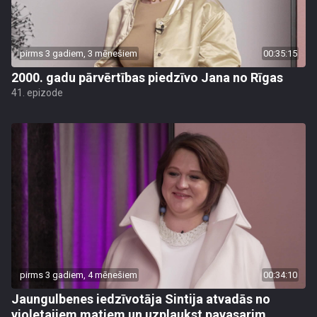
pirms 3 gadiem, 3 mēnešiem
00:35:15
2000. gadu pārvērtības piedzīvo Jana no Rīgas
41. epizode
pirms 3 gadiem, 4 mēnešiem
00:34:10
Jaungulbenes iedzīvotāja Sintija atvadās no
violetajiem matiem un uzplaukst pavasarim