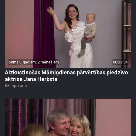
pirms 3 gadiem, 2 mēnešiem
00:33:54
Aizkustinošas Māmiņdienas pārvērtības piedzīvo
aktrise Jana Herbsta
58. epizode