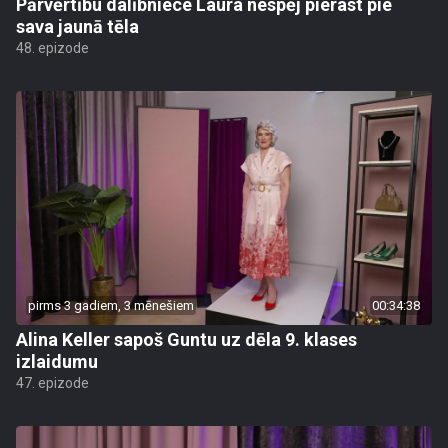
Pārvērtību dalībniece Laura nespēj pierast pie
sava jaunā tēla
48. epizode
pirms 3 gadiem, 3 mēnešiem
00:34:38
Alina Keller sapoš Guntu uz dēla 9. klases
izlaidumu
47. epizode