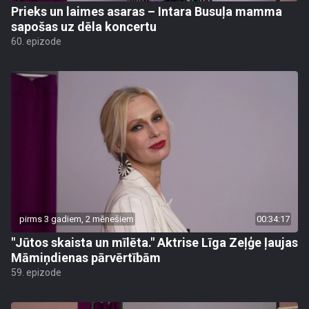
Prieks un laimes asaras – Intara Busuļa mamma
sapošas uz dēla koncertu
60. epizode
pirms 3 gadiem, 2 mēnešiem
00:34:17
"Jūtos skaista un mīlēta." Aktrise Līga Zeļģe ļaujas
Māmiņdienas pārvērtībām
59. epizode