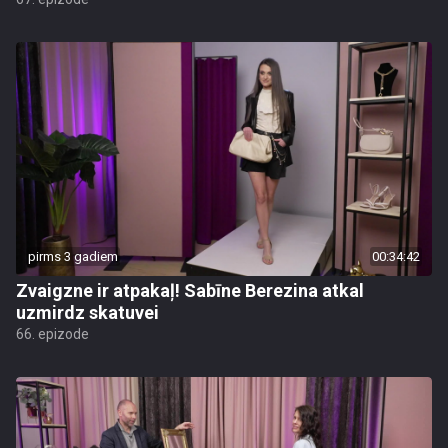
pirms 3 gadiem
00:34:42
Zvaigzne ir atpakaļ! Sabīne Berezina atkal
uzmirdz skatuvei
66. epizode