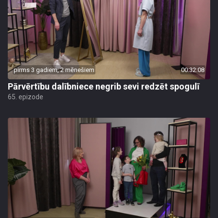
pirms 3 gadiem, 2 mēnešiem
00:32:08
Pārvērtību dalībniece negrib sevi redzēt spogulī
65. epizode