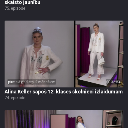
skaisto jaunību
75. epizode
pirms 3 gadiem, 2 mēnešiem
00:32:53
Alina Keller sapoš 12. klases skolnieci izlaidumam
74. epizode