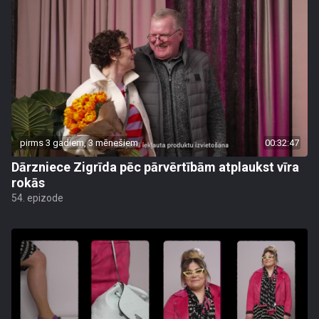
pirms 3 gadiem, 3 mēnešiem
00:32:47
Dārzniece Zigrīda pēc pārvērtībām atplaukst vīra
rokās
54. epizode