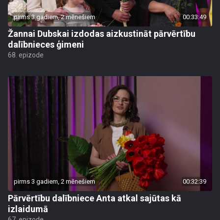
pirms 3 gadiem, 2 mēnešiem
00:33:49
Žannai Dubskai izdodas aizkustināt pārvērtību
dalībnieces ģimeni
68. epizode
pirms 3 gadiem, 2 mēnešiem
00:32:39
Pārvērtību dalībniece Anta atkal sajūtas kā
izlaidumā
67. epizode