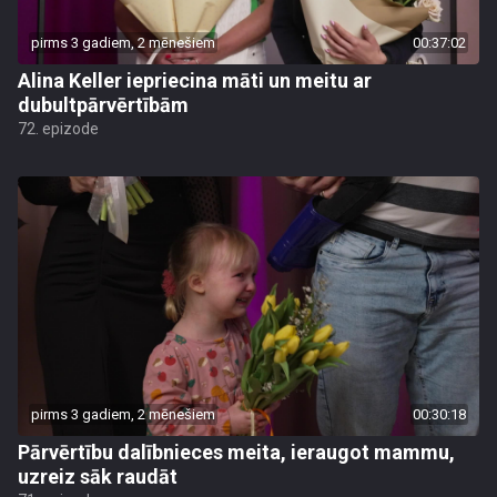
pirms 3 gadiem, 2 mēnešiem
00:37:02
Alina Keller iepriecina māti un meitu ar
dubultpārvērtībām
72. epizode
pirms 3 gadiem, 2 mēnešiem
00:30:18
Pārvērtību dalībnieces meita, ieraugot mammu,
uzreiz sāk raudāt