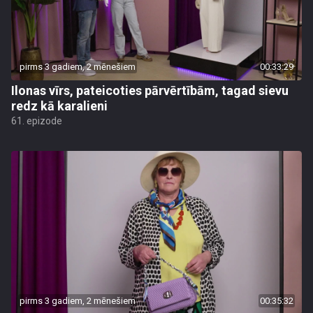
pirms 3 gadiem, 2 mēnešiem
00:33:29
Ilonas vīrs, pateicoties pārvērtībām, tagad sievu
redz kā karalieni
61. epizode
pirms 3 gadiem, 2 mēnešiem
00:35:32