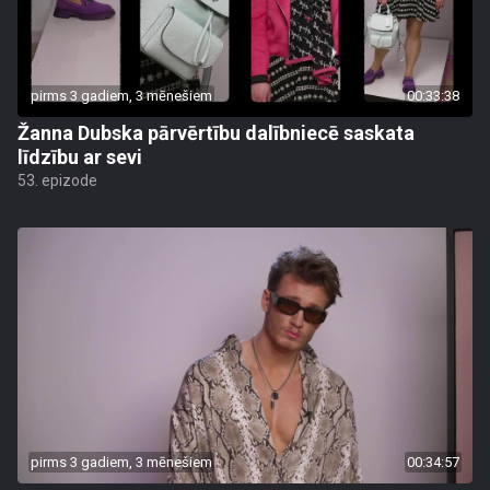
pirms 3 gadiem, 3 mēnešiem
00:33:38
Žanna Dubska pārvērtību dalībniecē saskata
līdzību ar sevi
53. epizode
pirms 3 gadiem, 3 mēnešiem
00:34:57