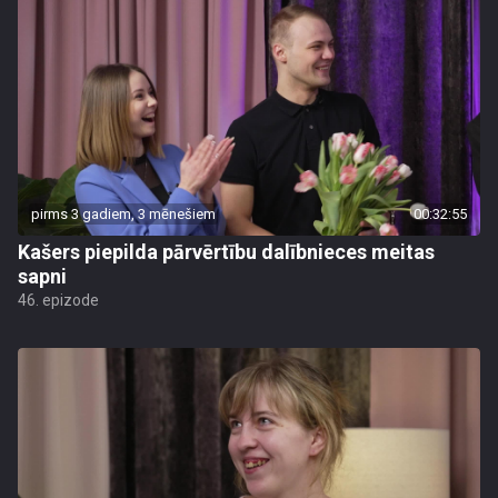
pirms 3 gadiem, 3 mēnešiem
00:32:55
Kašers piepilda pārvērtību dalībnieces meitas
sapni
46. epizode