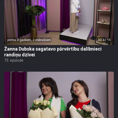
pirms 3 gadiem, 2 mēnešiem
00:32:15
Žanna Dubska sagatavo pārvērtību dalībnieci
randiņu dzīvei
73. epizode