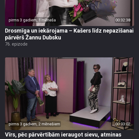
pirms 3 gadiem, 1 mēneša
00:32:38
Drosmīga un iekārojama – Kašers līdz nepazīšanai
pārvērš Žannu Dubsku
76. epizode
pirms 3 gadiem, 2 mēnešiem
00:33:02
Vīrs, pēc pārvērtībām ieraugot sievu, atminas