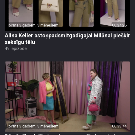
pirms 3 gadiem, 3 mēnešiem
00:34:25
Alina Keller astoņpadsmitgadīgajai Milānai piešķir
seksīgu tēlu
49. epizode
pirms 3 gadiem, 3 mēnešiem
00:33:44