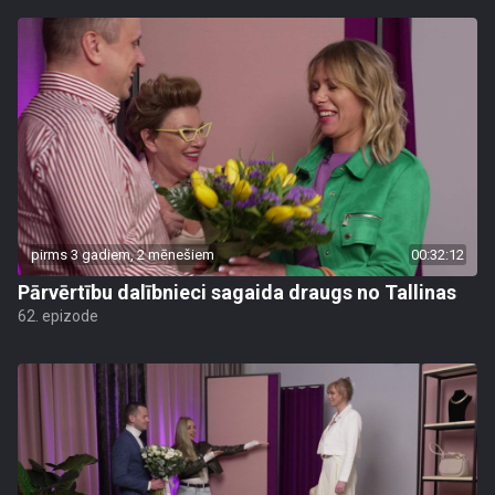
pirms 3 gadiem, 2 mēnešiem
00:32:12
Pārvērtību dalībnieci sagaida draugs no Tallinas
62. epizode