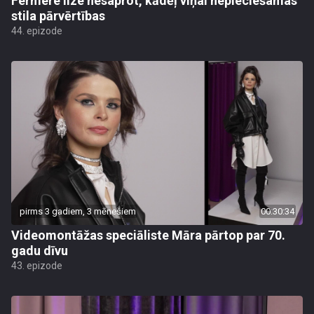
Fermere Ilze nesaprot, kādēļ viņai nepieciešamas
stila pārvērtības
44. epizode
pirms 3 gadiem, 3 mēnešiem
00:30:34
Videomontāžas speciāliste Māra pārtop par 70.
gadu dīvu
43. epizode