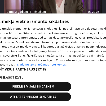
pirms 3 gadiem, 4 mēnešiem
00:29:36
"Pirms 30 gadiem tik labi neizskatījos!" Enerģiskā
 tīmekļa vietne izmanto sīkdatnes
Gundega no Olaines nespēj sevi atpazīt
 tīmekļa vietnē tiek izmantotas sīkdatnes, lai nodrošinātu un uzlabotu tīmek
37. epizode
nes darbību., nosūtītu personalizētu reklāmu un satura ģenerēšanai, veiktu
āmas un satura mērījumus, auditorijas datu apkopošanu, kā arī produktu izst
zlabošanu. Zemāk sniedzam informāciju par visām sīkdatnēm, kuras tiek
ntotas mūsu tīmekļa vietnēs. Sīkdatnes var atšķirties atkarībā no apmeklētā
rneta vietnes sadaļas. Lietotājam jebkurā brīdī ir iespēja piekrist, atteikties va
īt savu piekrišanu. Piekrišanas sniegšana, kā arī tās atsaukšana vai mainīša
ecas uz visām interneta vietnes sadaļām. Vairāk informācijas par izmantotaj
atnēm skatīt
sīkdatņu izmantošanas noteikumos.
ĪT VISUS PARTNERUS
(1718) →
PIELĀGOT IZVĒLI
PIEKRIST VISĀM SĪKDATNĒM
pirms 3 gadiem, 4 mēnešiem
00:32:15
ATSTĀT TEHNISKĀS SĪKDATNES
No pelēkās peles par pašpārliecinātu sievieti –
Daces pavasarīgo pārvērtību pieredze