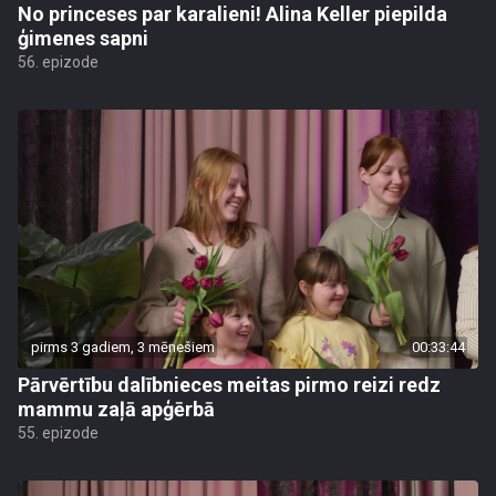
No princeses par karalieni! Alina Keller piepilda
ģimenes sapni
56. epizode
pirms 3 gadiem, 3 mēnešiem
00:33:44
Pārvērtību dalībnieces meitas pirmo reizi redz
mammu zaļā apģērbā
55. epizode