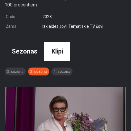
100 procentiem.
Gads
2023
Žanrs
Izklaides šovi
,
Tematiskie TV šovi
Sezonas
Klipi
3. sezona
2. sezona
1. sezona