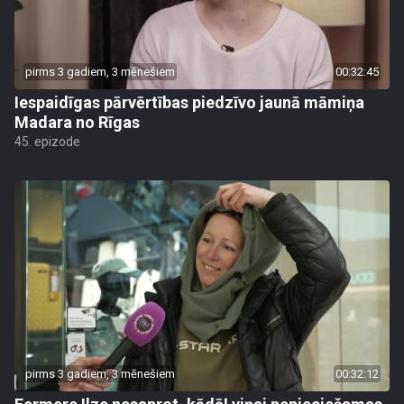
pirms 3 gadiem, 3 mēnešiem
00:32:45
Iespaidīgas pārvērtības piedzīvo jaunā māmiņa
Madara no Rīgas
45. epizode
pirms 3 gadiem, 3 mēnešiem
00:32:12