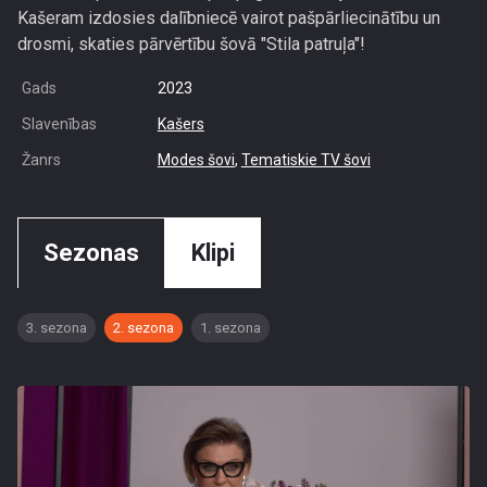
Kašeram izdosies dalībniecē vairot pašpārliecinātību un
drosmi, skaties pārvērtību šovā "Stila patruļa"!
Gads
2023
Slavenības
Kašers
Žanrs
Modes šovi
,
Tematiskie TV šovi
Sezonas
Klipi
3. sezona
2. sezona
1. sezona