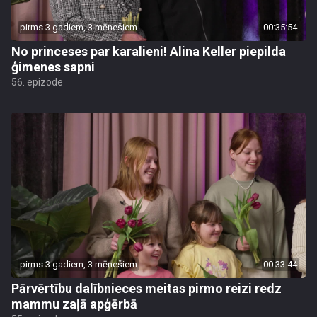
pirms 3 gadiem, 3 mēnešiem
00:35:54
No princeses par karalieni! Alina Keller piepilda
ģimenes sapni
56. epizode
pirms 3 gadiem, 3 mēnešiem
00:33:44
Pārvērtību dalībnieces meitas pirmo reizi redz
mammu zaļā apģērbā