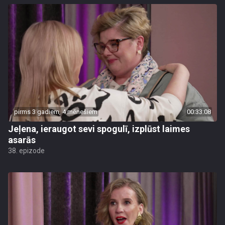
pirms 3 gadiem, 4 mēnešiem
00:33:08
Jeļena, ieraugot sevi spogulī, izplūst laimes
asarās
38. epizode