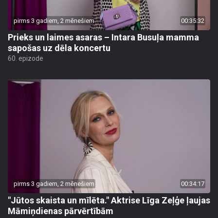
pirms 3 gadiem, 2 mēnešiem
00:35:32
Prieks un laimes asaras – Intara Busuļa mamma
sapošas uz dēla koncertu
60. epizode
pirms 3 gadiem, 2 mēnešiem
00:34:17
"Jūtos skaista un mīlēta." Aktrise Līga Zeļģe ļaujas
Māmiņdienas pārvērtībām