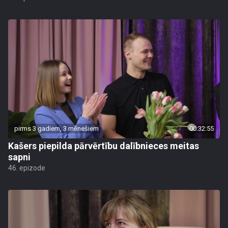
pirms 3 gadiem, 3 mēnešiem
00:32:55
Kašers piepilda pārvērtību dalībnieces meitas
sapni
46. epizode