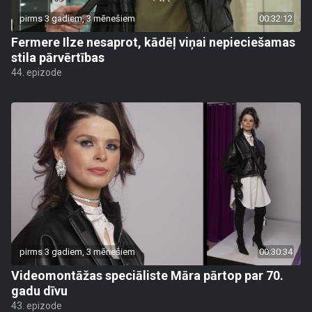
pirms 3 gadiem, 3 mēnešiem
00:32:12
Fermere Ilze nesaprot, kādēļ viņai nepieciešamas
stila pārvērtības
44. epizode
pirms 3 gadiem, 3 mēnešiem
00:30:34
Videomontāžas speciāliste Māra pārtop par 70.
gadu dīvu
43. epizode