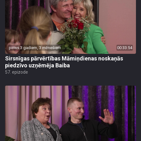
pirms 3 gadiem, 3 mēnešiem
00:33:54
Sirsnīgas pārvērtības Māmiņdienas noskaņās
piedzīvo uzņēmēja Baiba
57. epizode