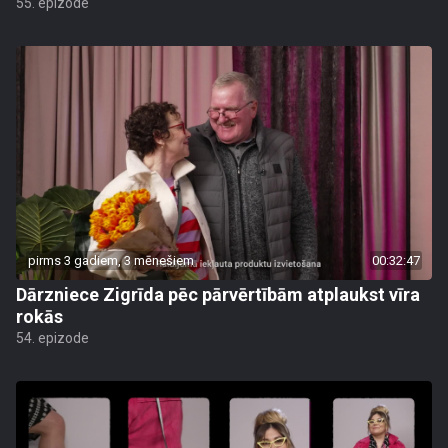
55. epizode
pirms 3 gadiem, 3 mēnešiem
00:32:47
Dārzniece Zigrīda pēc pārvērtībām atplaukst vīra
rokās
54. epizode