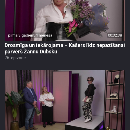
pirms 3 gadiem, 1 mēneša
00:32:38
Drosmīga un iekārojama – Kašers līdz nepazīšanai
pārvērš Žannu Dubsku
76. epizode