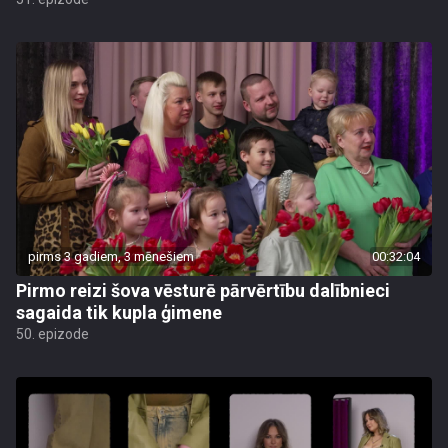
pirms 3 gadiem, 3 mēnešiem
00:32:04
Pirmo reizi šova vēsturē pārvērtību dalībnieci
sagaida tik kupla ģimene
50. epizode