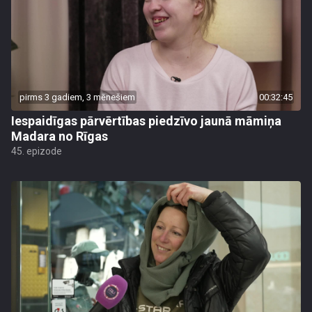
pirms 3 gadiem, 3 mēnešiem
00:32:45
Iespaidīgas pārvērtības piedzīvo jaunā māmiņa
Madara no Rīgas
45. epizode