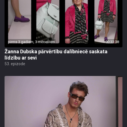
pirms 3 gadiem, 3 mēnešiem
00:33:38
Žanna Dubska pārvērtību dalībniecē saskata
līdzību ar sevi
53. epizode