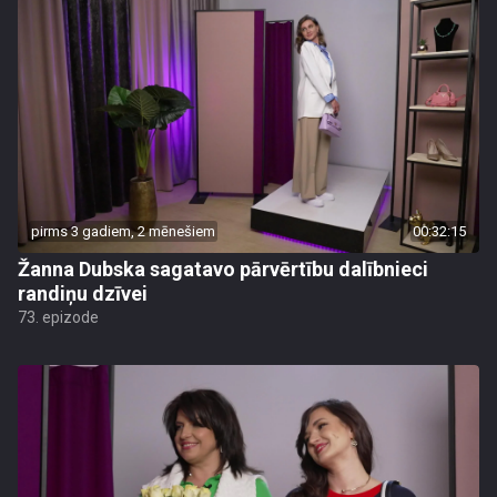
pirms 3 gadiem, 2 mēnešiem
00:32:15
Žanna Dubska sagatavo pārvērtību dalībnieci
randiņu dzīvei
73. epizode