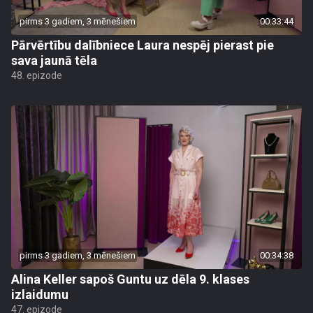
pirms 3 gadiem, 3 mēnešiem
00:33:44
Pārvērtību dalībniece Laura nespēj pierast pie
sava jaunā tēla
48. epizode
pirms 3 gadiem, 3 mēnešiem
00:34:38
Alina Keller sapoš Guntu uz dēla 9. klases
izlaidumu
47. epizode