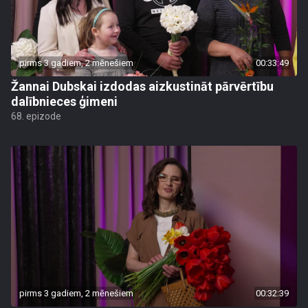
pirms 3 gadiem, 2 mēnešiem
00:33:49
Žannai Dubskai izdodas aizkustināt pārvērtību
dalībnieces ģimeni
68. epizode
pirms 3 gadiem, 2 mēnešiem
00:32:39