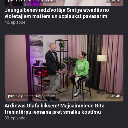
pirms 3 gadiem, 4 mēnešiem
00:34:10
Jaungulbenes iedzīvotāja Sintija atvadās no
violetajiem matiem un uzplaukst pavasarim
40. epizode
pirms 3 gadiem, 4 mēnešiem
00:32:46
Ardievas Olafa biksēm! Mājsaimniece Gita
treniņtērpu iemaina pret smalku kostīmu
39. epizode