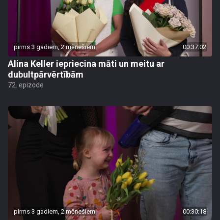
pirms 3 gadiem, 2 mēnešiem
00:37:02
Alina Keller iepriecina māti un meitu ar
dubultpārvērtībām
72. epizode
pirms 3 gadiem, 2 mēnešiem
00:30:18