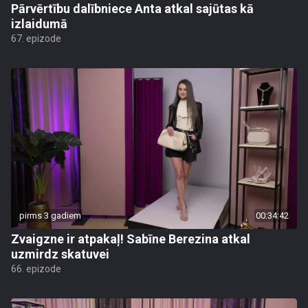
Pārvērtību dalībniece Anta atkal sajūtas kā
izlaidumā
67. epizode
pirms 3 gadiem
00:34:42
Zvaigzne ir atpakaļ! Sabīne Berezina atkal
uzmirdz skatuvei
66. epizode