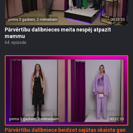
pirms 3 gadiem, 2 mēnešiem
00:33:35
Pārvērtību dalībnieces meita nespēj atpazīt
mammu
64. epizode
pirms 3 gadiem, 2 mēnešiem
00:32:35
Pārvērtību dalībniece beidzot sajūtas skaista gan