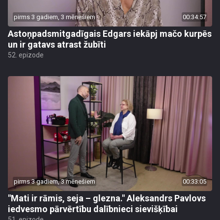
pirms 3 gadiem, 3 mēnešiem
00:34:57
Astoņpadsmitgadīgais Edgars iekāpj mačo kurpēs
un ir gatavs atrast žubīti
52. epizode
pirms 3 gadiem, 3 mēnešiem
00:33:05
"Mati ir rāmis, seja – glezna." Aleksandrs Pavlovs
iedvesmo pārvērtību dalībnieci sievišķībai
51. epizode