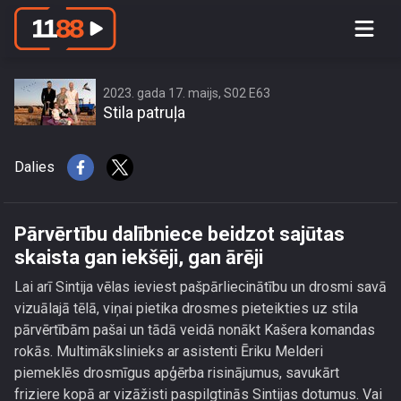
Pārvērtību dalībniece beidzot sajūtas
skaista gan iekšēji, gan ārēji
2023. gada 17. maijs, S02 E63
Stila patruļa
Dalies
Pārvērtību dalībniece beidzot sajūtas
skaista gan iekšēji, gan ārēji
Lai arī Sintija vēlas ieviest pašpārliecinātību un drosmi savā
vizuālajā tēlā, viņai pietika drosmes pieteikties uz stila
pārvērtībām pašai un tādā veidā nonākt Kašera komandas
rokās. Multimākslinieks ar asistenti Ēriku Melderi
piemeklēs drosmīgus apģērba risinājumus, savukārt
friziere kopā ar vizāžisti paspilgtinās Sintijas dotumus. Vai