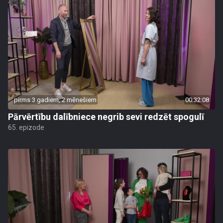
pirms 3 gadiem, 2 mēnešiem
00:32:08
Pārvērtību dalībniece negrib sevi redzēt spogulī
65. epizode