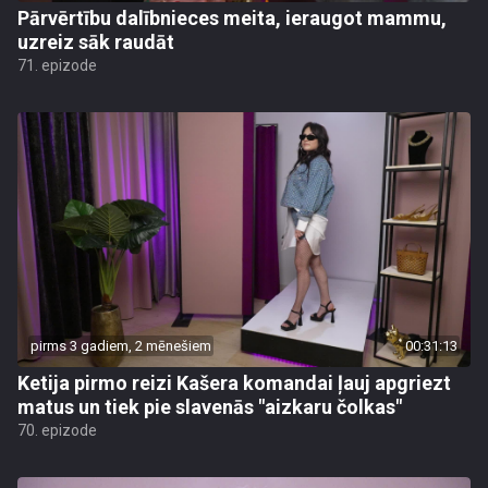
Pārvērtību dalībnieces meita, ieraugot mammu,
uzreiz sāk raudāt
71. epizode
pirms 3 gadiem, 2 mēnešiem
00:31:13
Ketija pirmo reizi Kašera komandai ļauj apgriezt
matus un tiek pie slavenās "aizkaru čolkas"
70. epizode