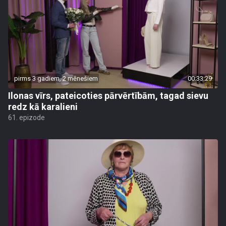
pirms 3 gadiem, 2 mēnešiem
00:33:29
Ilonas vīrs, pateicoties pārvērtībām, tagad sievu
redz kā karalieni
61. epizode