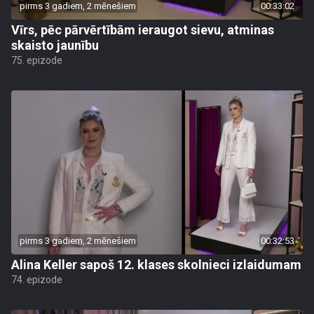
pirms 3 gadiem, 2 mēnešiem
00:33:02
Vīrs, pēc pārvērtībām ieraugot sievu, atminas
skaisto jaunību
75. epizode
pirms 3 gadiem, 2 mēnešiem
00:32:53
Alina Keller sapoš 12. klases skolnieci izlaidumam
74. epizode