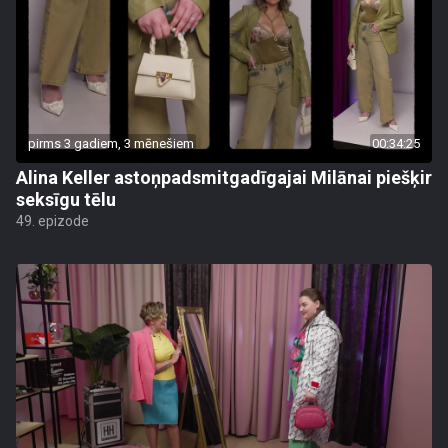
pirms 3 gadiem, 3 mēnešiem
00:34:25
Alina Keller astoņpadsmitgadīgajai Milānai piešķir
seksīgu tēlu
49. epizode