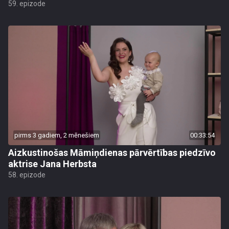
59. epizode
pirms 3 gadiem, 2 mēnešiem
00:33:54
Aizkustinošas Māmiņdienas pārvērtības piedzīvo
aktrise Jana Herbsta
58. epizode