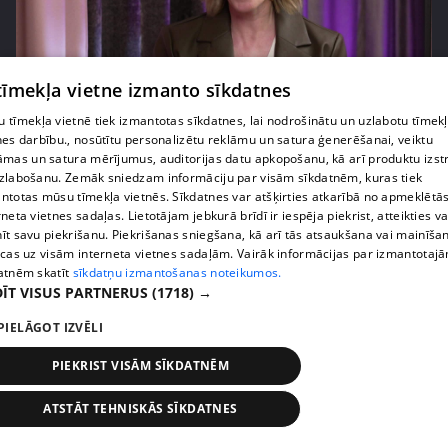
 tīmekļa vietne izmanto sīkdatnes
pirms 3 gadiem, 4 mēnešiem
00:29:36
 tīmekļa vietnē tiek izmantotas sīkdatnes, lai nodrošinātu un uzlabotu tīmek
nes darbību., nosūtītu personalizētu reklāmu un satura ģenerēšanai, veiktu
"Pirms 30 gadiem tik labi neizskatījos!" Enerģiskā
āmas un satura mērījumus, auditorijas datu apkopošanu, kā arī produktu izst
Gundega no Olaines nespēj sevi atpazīt
zlabošanu. Zemāk sniedzam informāciju par visām sīkdatnēm, kuras tiek
37. epizode
ntotas mūsu tīmekļa vietnēs. Sīkdatnes var atšķirties atkarībā no apmeklētā
rneta vietnes sadaļas. Lietotājam jebkurā brīdī ir iespēja piekrist, atteikties va
īt savu piekrišanu. Piekrišanas sniegšana, kā arī tās atsaukšana vai mainīša
ecas uz visām interneta vietnes sadaļām. Vairāk informācijas par izmantotaj
atnēm skatīt
sīkdatņu izmantošanas noteikumos.
ĪT VISUS PARTNERUS
(1718) →
PIELĀGOT IZVĒLI
PIEKRIST VISĀM SĪKDATNĒM
ATSTĀT TEHNISKĀS SĪKDATNES
pirms 3 gadiem, 4 mēnešiem
00:32:15