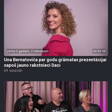
pirms 3 gadiem, 2 mēnešiem
00:33:18
Una Bernatoviča par godu grāmatas prezentācijai
sapoš jauno rakstnieci Daci
69. epizode