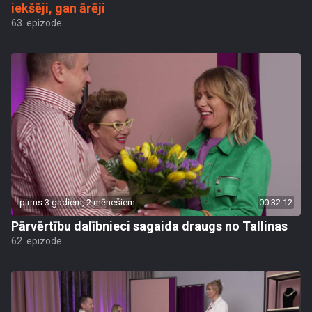
iekšēji, gan ārēji
63. epizode
pirms 3 gadiem, 2 mēnešiem
00:32:12
Pārvērtību dalībnieci sagaida draugs no Tallinas
62. epizode