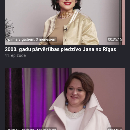
pirms 3 gadiem, 3 mēnešiem
00:35:15
2000. gadu pārvērtības piedzīvo Jana no Rīgas
41. epizode