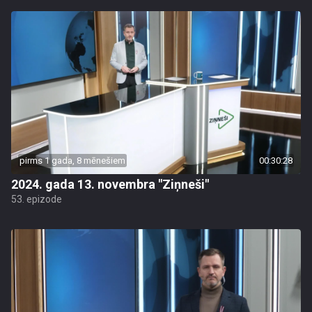
pirms 1 gada, 8 mēnešiem
00:30:28
2024. gada 13. novembra "Ziņneši"
53. epizode