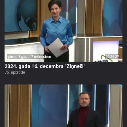
pirms 1 gada, 7 mēnešiem
00:28:27
2024. gada 16. decembra "Ziņneši"
76. epizode