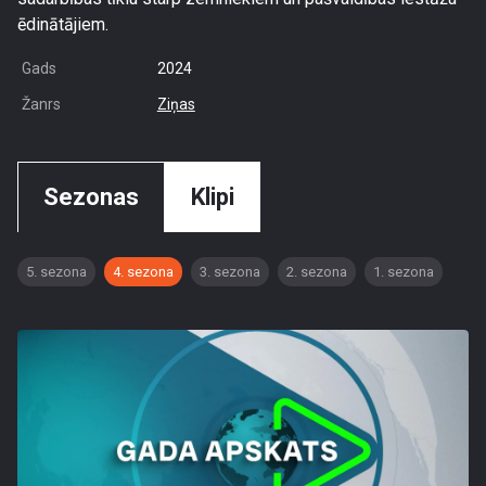
ēdinātājiem.
Gads
2024
Žanrs
Ziņas
Sezonas
Klipi
5. sezona
4. sezona
3. sezona
2. sezona
1. sezona