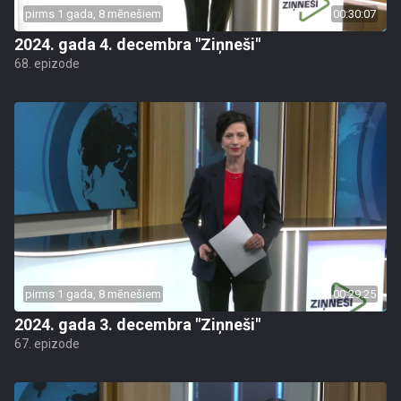
pirms 1 gada, 8 mēnešiem
00:30:07
2024. gada 4. decembra "Ziņneši"
68. epizode
pirms 1 gada, 8 mēnešiem
00:29:25
2024. gada 3. decembra "Ziņneši"
67. epizode