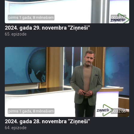
pirms 1 gada, 8 mēnešiem
00:29:54
2024. gada 29. novembra "Ziņneši"
65. epizode
pirms 1 gada, 8 mēnešiem
00:32:06
2024. gada 28. novembra "Ziņneši"
64. epizode