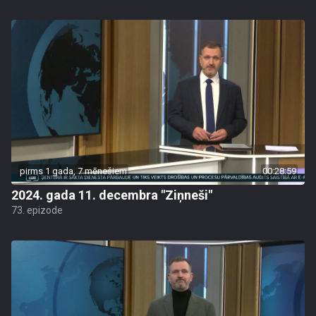
pirms 1 gada, 7 mēnešiem
00:28:59
2024. gada 11. decembra "Ziņneši"
73. epizode