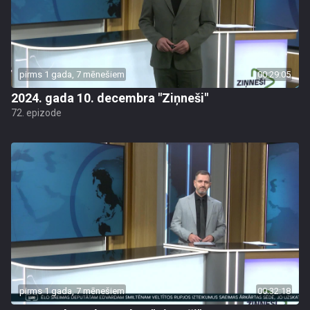
pirms 1 gada, 7 mēnešiem
00:29:05
2024. gada 10. decembra "Ziņneši"
72. epizode
pirms 1 gada, 7 mēnešiem
00:32:18