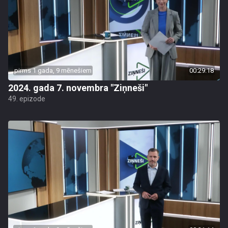
pirms 1 gada, 9 mēnešiem
00:29:18
2024. gada 7. novembra "Ziņneši"
49. epizode