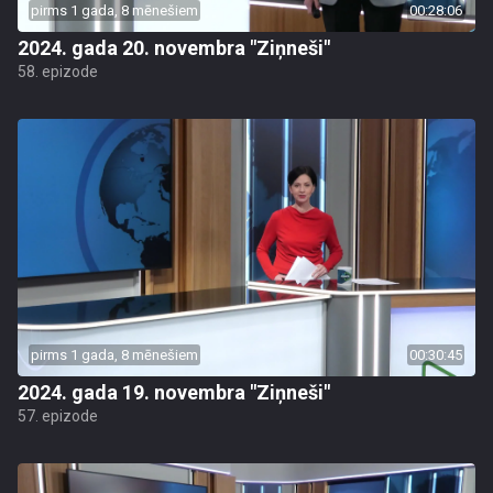
pirms 1 gada, 8 mēnešiem
00:28:06
2024. gada 20. novembra "Ziņneši"
58. epizode
pirms 1 gada, 8 mēnešiem
00:30:45
2024. gada 19. novembra "Ziņneši"
57. epizode