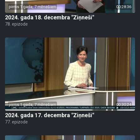
pirms 1 gada, 7 mēnešiem
00:28:36
2024. gada 18. decembra "Ziņneši"
78. epizode
pirms 1 gada, 7 mēnešiem
00:30:24
2024. gada 17. decembra "Ziņneši"
77. epizode