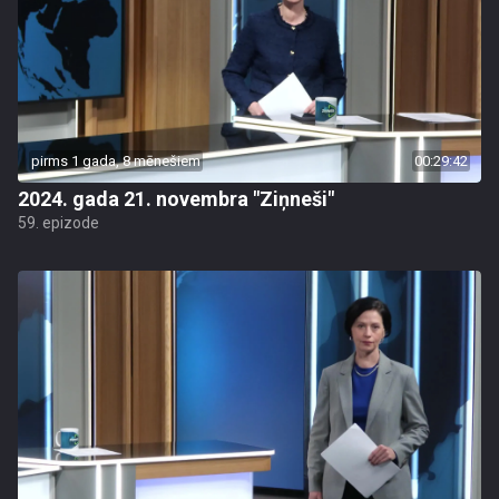
pirms 1 gada, 8 mēnešiem
00:29:42
2024. gada 21. novembra "Ziņneši"
59. epizode