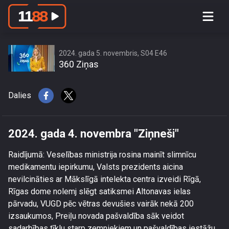
2024. gada 4. novembra \"Ziņneši\"
2024. gada 5. novembris, S04 E46
360 Ziņas
Dalies
2024. gada 4. novembra "Ziņneši"
Raidījumā: Veselības ministrija rosina mainīt slimnīcu
medikamentu iepirkumu, Valsts prezidents aicina
nevilcināties ar Mākslīgā intelekta centra izveidi Rīgā,
Rīgas dome nolemj slēgt satiksmei Altonavas ielas
pārvadu, VUGD pēc vētras devušies vairāk nekā 200
izsaukumos, Preiļu novada pašvaldība sāk veidot
sadarbības tīklu starp zemniekiem un pašvaldības iestāžu