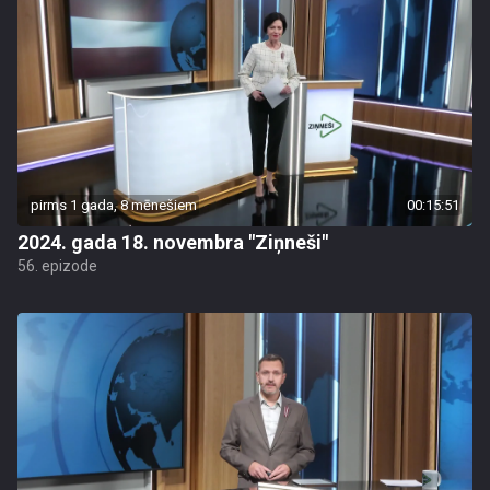
pirms 1 gada, 8 mēnešiem
00:15:51
2024. gada 18. novembra "Ziņneši"
56. epizode