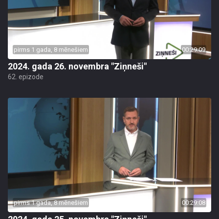
pirms 1 gada, 8 mēnešiem
00:29:09
2024. gada 26. novembra "Ziņneši"
62. epizode
pirms 1 gada, 8 mēnešiem
00:29:08