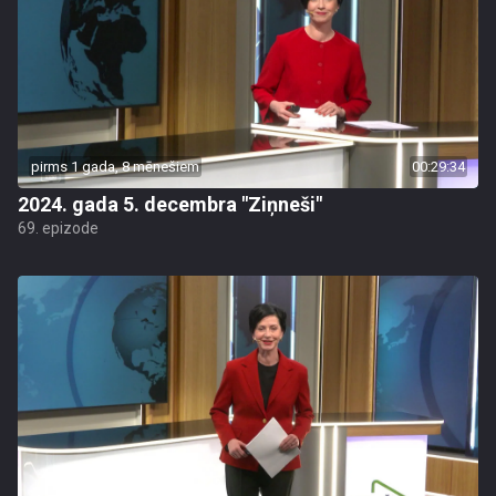
pirms 1 gada, 8 mēnešiem
00:29:34
2024. gada 5. decembra "Ziņneši"
69. epizode