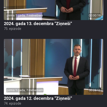
pirms 1 gada, 7 mēnešiem
00:30:19
2024. gada 13. decembra "Ziņneši"
75. epizode
pirms 1 gada, 7 mēnešiem
00:28:12
2024. gada 12. decembra "Ziņneši"
74. epizode