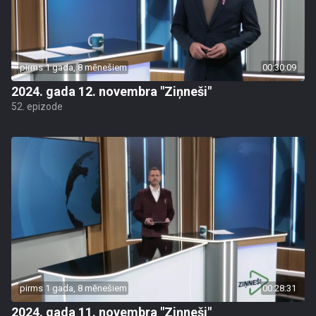
pirms 1 gada, 8 mēnešiem
00:30:09
2024. gada 12. novembra "Ziņneši"
52. epizode
pirms 1 gada, 8 mēnešiem
00:28:31
2024. gada 11. novembra "Ziņneši"