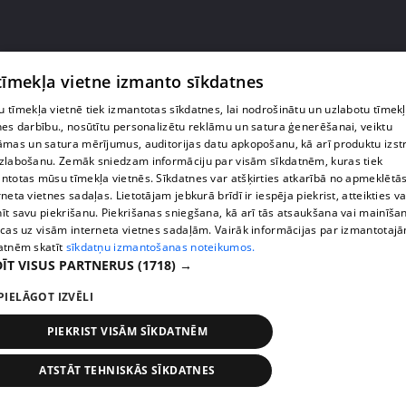
 tīmekļa vietne izmanto sīkdatnes
 tīmekļa vietnē tiek izmantotas sīkdatnes, lai nodrošinātu un uzlabotu tīmek
nes darbību., nosūtītu personalizētu reklāmu un satura ģenerēšanai, veiktu
āmas un satura mērījumus, auditorijas datu apkopošanu, kā arī produktu izst
zlabošanu. Zemāk sniedzam informāciju par visām sīkdatnēm, kuras tiek
ntotas mūsu tīmekļa vietnēs. Sīkdatnes var atšķirties atkarībā no apmeklētā
rneta vietnes sadaļas. Lietotājam jebkurā brīdī ir iespēja piekrist, atteikties va
īt savu piekrišanu. Piekrišanas sniegšana, kā arī tās atsaukšana vai mainīša
pirms 1 gada, 10 mēnešiem
00:30:39
ecas uz visām interneta vietnes sadaļām. Vairāk informācijas par izmantotaj
atnēm skatīt
sīkdatņu izmantošanas noteikumos.
Pēc eksāmenu pārskatīšanas par sekmīgu atzīts
ĪT VISUS PARTNERUS
(1718) →
61 skolēns
20. epizode
PIELĀGOT IZVĒLI
PIEKRIST VISĀM SĪKDATNĒM
ATSTĀT TEHNISKĀS SĪKDATNES