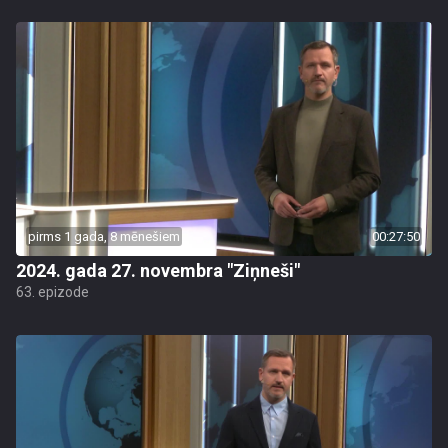
pirms 1 gada, 8 mēnešiem
00:27:50
2024. gada 27. novembra "Ziņneši"
63. epizode