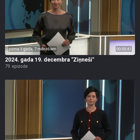
pirms 1 gada, 7 mēnešiem
00:30:41
2024. gada 19. decembra "Ziņneši"
79. epizode