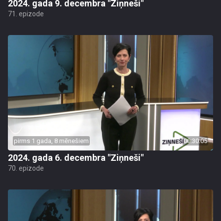
2024. gada 9. decembra "Ziņneši"
71. epizode
pirms 1 gada, 8 mēnešiem
00:30:05
2024. gada 6. decembra "Ziņneši"
70. epizode