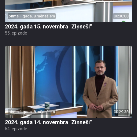
pirms 1 gada, 8 mēnešiem
00:30:00
2024. gada 15. novembra "Ziņneši"
55. epizode
pirms 1 gada, 8 mēnešiem
00:29:38
2024. gada 14. novembra "Ziņneši"
54. epizode