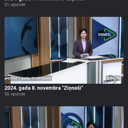
51. epizode
pirms 1 gada, 9 mēnešiem
00:29:49
2024. gada 8. novembra "Ziņneši"
50. epizode