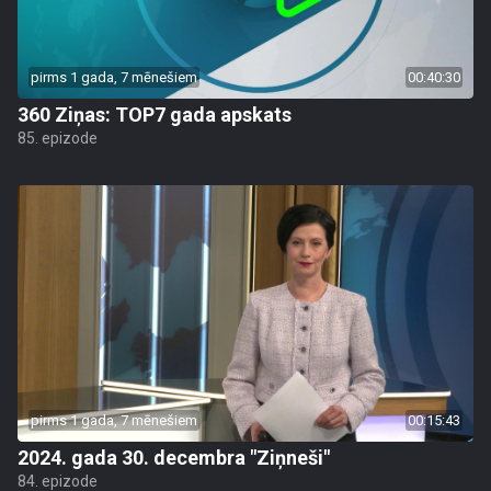
pirms 1 gada, 7 mēnešiem
00:40:30
360 Ziņas: TOP7 gada apskats
85. epizode
pirms 1 gada, 7 mēnešiem
00:15:43
2024. gada 30. decembra "Ziņneši"
84. epizode