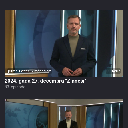
pirms 1 gada, 7 mēnešiem
00:14:07
2024. gada 27. decembra "Ziņneši"
83. epizode