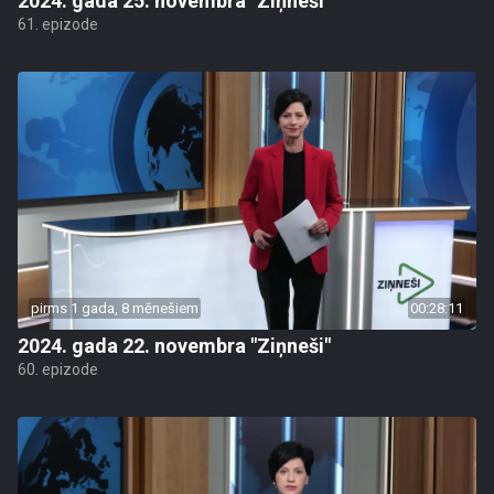
2024. gada 25. novembra "Ziņneši"
61. epizode
pirms 1 gada, 8 mēnešiem
00:28:11
2024. gada 22. novembra "Ziņneši"
60. epizode