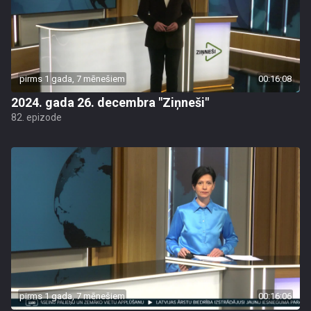
pirms 1 gada, 7 mēnešiem
00:16:08
2024. gada 26. decembra "Ziņneši"
82. epizode
pirms 1 gada, 7 mēnešiem
00:16:06