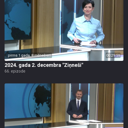
pirms 1 gada, 8 mēnešiem
00:29:59
2024. gada 2. decembra "Ziņneši"
66. epizode