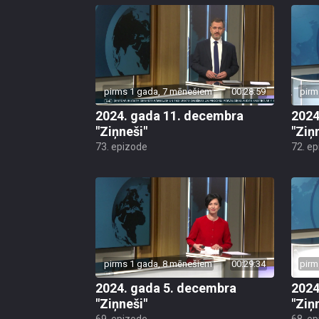
pirms 1 gada, 7 mēnešiem
00:28:59
pirm
2024. gada 11. decembra
2024
"Ziņneši"
"Ziņ
73. epizode
72. e
pirms 1 gada, 8 mēnešiem
00:29:34
pirm
2024. gada 5. decembra
2024
"Ziņneši"
"Ziņ
69. epizode
68. e