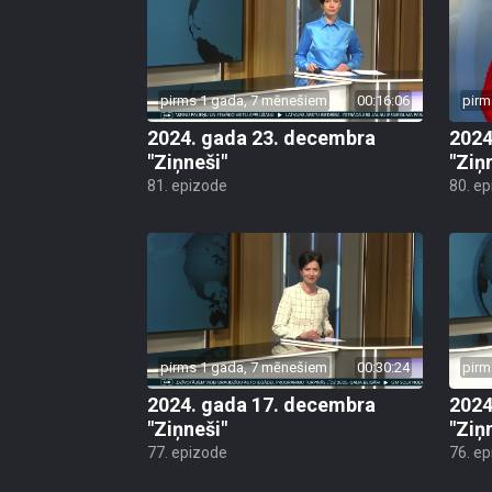
pirms 1 gada, 7 mēnešiem
00:16:06
pirm
2024. gada 23. decembra
2024
"Ziņneši"
"Ziņ
81. epizode
80. e
pirms 1 gada, 7 mēnešiem
00:30:24
pirm
2024. gada 17. decembra
2024
"Ziņneši"
"Ziņ
77. epizode
76. e