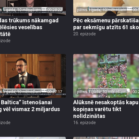
s 1 gada, 10 mēnešiem
00:28:22
pirms 1 gada, 10 mēnešiem
00:
das trūkums nākamgad
Pēc eksāmenu pārskatīš
ēlēsies veselības
par sekmīgu atzīts 61 sk
itātē
20. epizode
pizode
s 1 gada, 10 mēnešiem
00:27:17
pirms 1 gada, 10 mēnešiem
00:
l Baltica” īstenošanai
Alūksnē nesakoptās kapu
g vēl vismaz 2 miljardus
kopiņas varētu tikt
nolīdzinātas
pizode
16. epizode