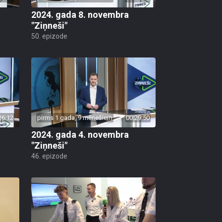
2024. gada 8. novembra
"Ziņneši"
50. epizode
26:12
pirms 1 gada, 9 mēnešiem
00:29:50
2024. gada 4. novembra
"Ziņneši"
46. epizode