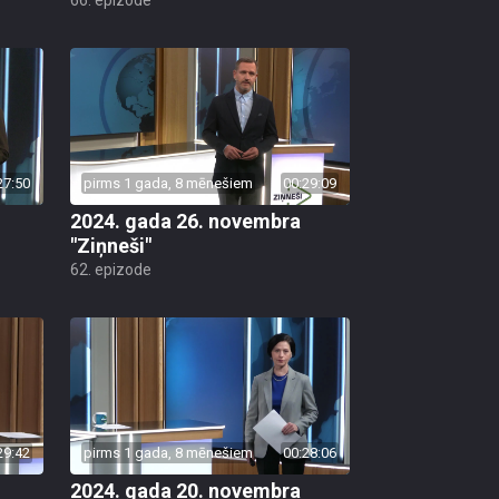
27:50
pirms 1 gada, 8 mēnešiem
00:29:09
2024. gada 26. novembra
"Ziņneši"
62. epizode
29:42
pirms 1 gada, 8 mēnešiem
00:28:06
2024. gada 20. novembra