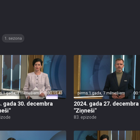
1. sezona
s 1 gada, 7 mēnešiem
00:15:43
pirms 1 gada, 7 mēnešiem
00:
. gada 30. decembra
2024. gada 27. decembra
neši"
"Ziņneši"
pizode
83. epizode