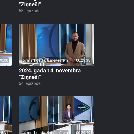
"Ziņneši"
58. epizode
30:00
pirms 1 gada, 8 mēnešiem
00:29:38
2024. gada 14. novembra
"Ziņneši"
54. epizode
28:31
pirms 1 gada, 9 mēnešiem
00:29:49