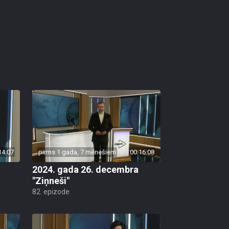
14:07
pirms 1 gada, 7 mēnešiem
00:16:08
2024. gada 26. decembra
"Ziņneši"
82. epizode