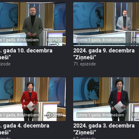
s 1 gada, 8 mēnešiem
00:29:05
pirms 1 gada, 8 mēnešiem
00:
. gada 10. decembra
2024. gada 9. decembra
neši"
"Ziņneši"
pizode
71. epizode
s 1 gada, 8 mēnešiem
00:30:07
pirms 1 gada, 8 mēnešiem
00:
. gada 4. decembra
2024. gada 3. decembra
neši"
"Ziņneši"
pizode
67. epizode