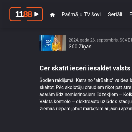
Pašmāju TV šovi
Seriāli
F
Ce
2024. gada 26. septembris, S04 E
360 Ziņas
Cer skatīt ieceri iesaldēt vals
Šodien raidījumā: Katrs no "airBaltic" valdes
skaitot; Pēc skolotāju draudiem rīkot pat stre
asarām līdz nomierinošiem līdzekļiem – Kolkā b
Valsts kontrole – elektroauto uzlādes staciju
ziemas riepām jābūt marķētām ar jaunu apzī