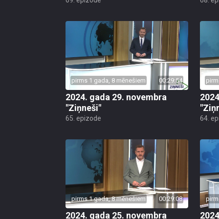
pirms 1 gada, 8 mēnešiem
00:29:54
pirm
2024. gada 29. novembra
2024
"Ziņneši"
"Ziņ
65. epizode
64. e
pirms 1 gada, 8 mēnešiem
00:29:08
pirm
2024. gada 25. novembra
2024