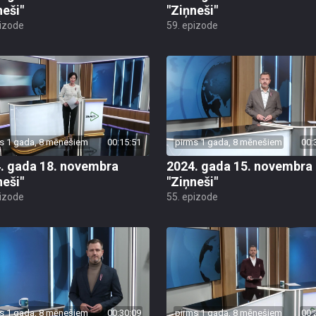
neši"
"Ziņneši"
pizode
59. epizode
s 1 gada, 8 mēnešiem
00:15:51
pirms 1 gada, 8 mēnešiem
00:
. gada 18. novembra
2024. gada 15. novembra
neši"
"Ziņneši"
pizode
55. epizode
s 1 gada, 8 mēnešiem
00:30:09
pirms 1 gada, 8 mēnešiem
00: