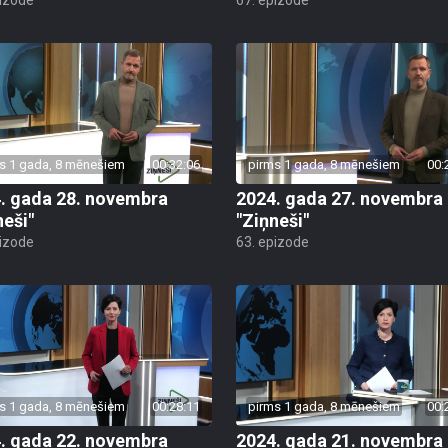
s 1 gada, 8 mēnešiem
00:32:06
pirms 1 gada, 8 mēnešiem
00:
. gada 28. novembra
2024. gada 27. novembra
neši"
"Ziņneši"
pizode
63. epizode
s 1 gada, 8 mēnešiem
00:28:11
pirms 1 gada, 8 mēnešiem
00:
. gada 22. novembra
2024. gada 21. novembra