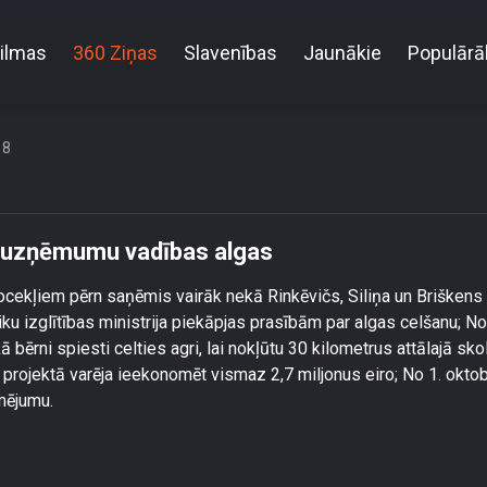
ilmas
360 Ziņas
Slavenības
Jaunākie
Populārā
r skatīt ieceri iesaldēt valsts uzņēmumu vadības al
18
ts uzņēmumu vadības algas
 locekļiem pērn saņēmis vairāk nekā Rinkēvičs, Siliņa un Brišken
iku izglītības ministrija piekāpjas prasībām par algas celšanu; No
ērni spiesti celties agri, lai nokļūtu 30 kilometrus attālajā skol
 projektā varēja ieekonomēt vismaz 2,7 miljonus eiro; No 1. okto
mējumu.