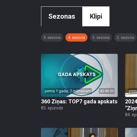
Sezonas
Klipi
5. sezona
4. sezona
3. sezona
2. sezona
pirms 1 gada, 7 mēnešiem
00:40:30
pirm
360 Ziņas: TOP7 gada apskats
2024
"Ziņ
85. epizode
84. e