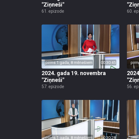
"Ziņneši"
"Ziņ
61. epizode
60. e
pirms 1 gada, 8 mēnešiem
00:30:45
pirm
2024. gada 19. novembra
2024
"Ziņneši"
"Ziņ
57. epizode
56. e
pirms 1 gada, 8 mēnešiem
00:30:28
pirm