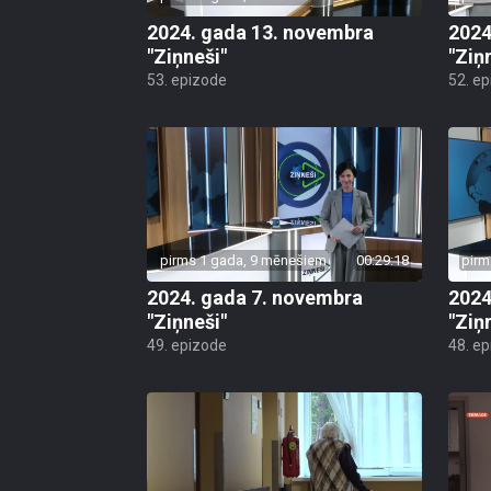
2024. gada 13. novembra
2024
"Ziņneši"
"Ziņ
53. epizode
52. e
pirms 1 gada, 9 mēnešiem
00:29:18
pirm
2024. gada 7. novembra
2024
"Ziņneši"
"Ziņ
49. epizode
48. e