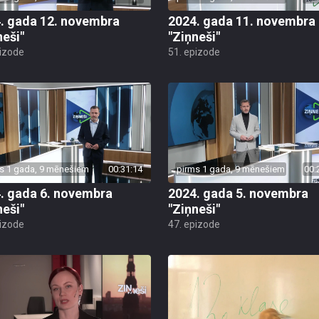
. gada 12. novembra
2024. gada 11. novembra
neši"
"Ziņneši"
pizode
51. epizode
s 1 gada, 9 mēnešiem
00:31:14
pirms 1 gada, 9 mēnešiem
00:
. gada 6. novembra
2024. gada 5. novembra
neši"
"Ziņneši"
pizode
47. epizode