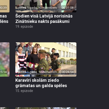
30:39
pirms 1 gada, 10 mēnešiem
00:31:08
anas
Šodien visā Latvijā norisinās
olēns
Zinātnieku nakts pasākumi
19. epizode
25:14
pirms 1 gada, 10 mēnešiem
00:26:54
Karavīri skolām ziedo
grāmatas un galda spēles
15. epizode