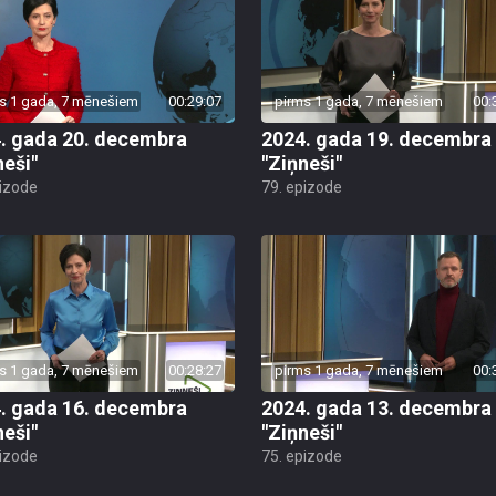
s 1 gada, 7 mēnešiem
00:29:07
pirms 1 gada, 7 mēnešiem
00:
. gada 20. decembra
2024. gada 19. decembra
neši"
"Ziņneši"
pizode
79. epizode
s 1 gada, 7 mēnešiem
00:28:27
pirms 1 gada, 7 mēnešiem
00:
. gada 16. decembra
2024. gada 13. decembra
neši"
"Ziņneši"
pizode
75. epizode