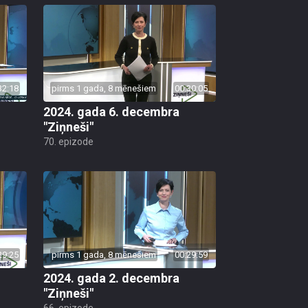
32:18
pirms 1 gada, 8 mēnešiem
00:30:05
2024. gada 6. decembra
"Ziņneši"
70. epizode
29:25
pirms 1 gada, 8 mēnešiem
00:29:59
2024. gada 2. decembra
"Ziņneši"
66. epizode