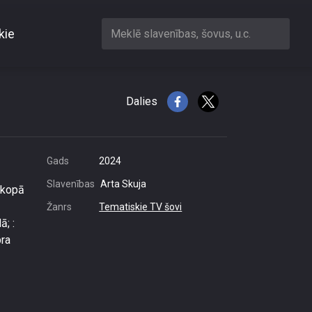
kie
Meklē slavenības, šovus, u.c.
gas
Dalies
Gads
2024
Slavenības
Arta Skuja
s kopā
Žanrs
Tematiskie TV šovi
ā; :
bra