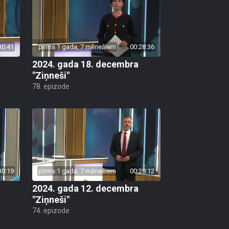
30:41
pirms 1 gada, 7 mēnešiem
00:28:36
2024. gada 18. decembra
"Ziņneši"
78. epizode
30:19
pirms 1 gada, 7 mēnešiem
00:28:12
2024. gada 12. decembra
"Ziņneši"
74. epizode