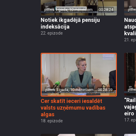
pirms 1 gada, 10 mēnešiem
00:28:24
pirm
Notiek ikgadējā pensiju
Nau
indeksācija
atsp
kval
22. epizode
21. e
pirms 1 gada, 10 mēnešiem
00:28:59
pirm
“Rai
Cer skatīt ieceri iesaldēt
vaja
valsts uzņēmumu vadības
eiro
algas
17. e
18. epizode