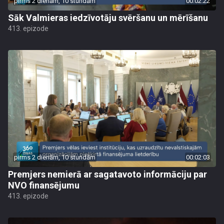
pirms 2 dienām, 10 stundām
00:02:22
Sāk Valmieras iedzīvotāju svēršanu un mērīšanu
413. epizode
pirms 2 dienām, 10 stundām
00:02:03
Premjers nemierā ar sagatavoto informāciju par
NVO finansējumu
413. epizode