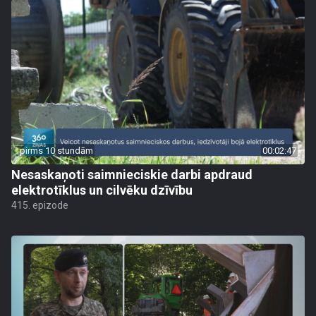
pirms 10 stundām
00:02:47
Nesaskaņoti saimnieciskie darbi apdraud
elektrotīklus un cilvēku dzīvību
415. epizode