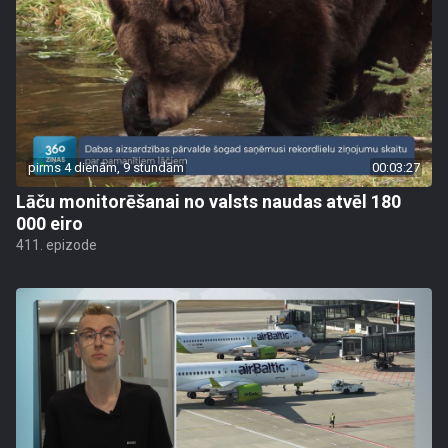
pirms 4 dienām, 9 stundām
00:03:27
Lāču monitorēšanai no valsts naudas atvēl 180
000 eiro
411. epizode