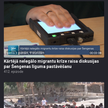
pirms 3 dienām, 9 stundām
00:03:08
Kārtējā nelegālo migrantu krīze raisa diskusijas
par Šengenas līguma pastāvēšanu
412. epizode