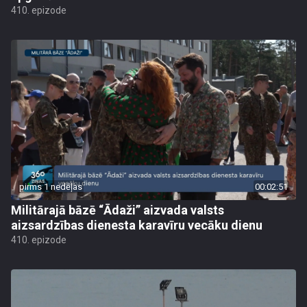
410. epizode
pirms 1 nedēļas
00:02:51
Militārajā bāzē “Ādaži” aizvada valsts
aizsardzības dienesta karavīru vecāku dienu
410. epizode