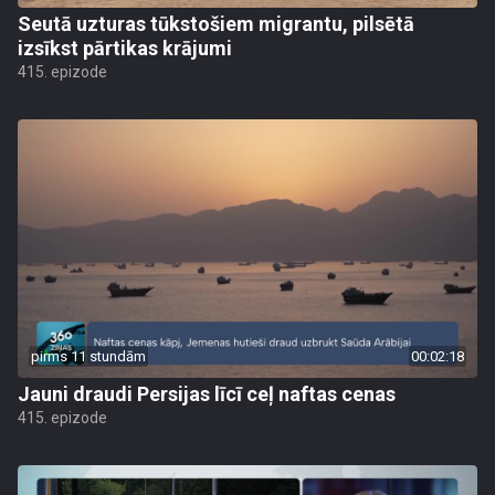
Seutā uzturas tūkstošiem migrantu, pilsētā
izsīkst pārtikas krājumi
415. epizode
pirms 11 stundām
00:02:18
Jauni draudi Persijas līcī ceļ naftas cenas
415. epizode