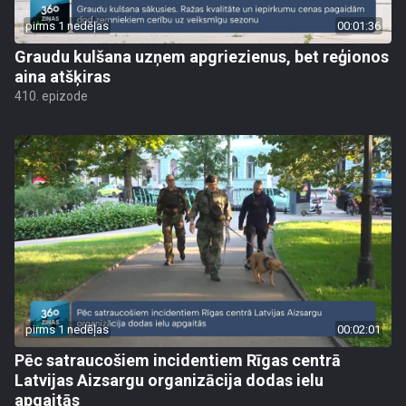
pirms 1 nedēļas
00:01:36
Graudu kulšana uzņem apgriezienus, bet reģionos
aina atšķiras
410. epizode
pirms 1 nedēļas
00:02:01
Pēc satraucošiem incidentiem Rīgas centrā
Latvijas Aizsargu organizācija dodas ielu
apgaitās