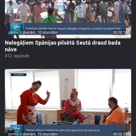
pirms 3 dienām, 10 stundām
00:02:10
Nelegāļiem Spānijas pilsētā Seutā draud bada
nāve
412. epizode
pirms 3 dienām, 10 stundām
00:02:38