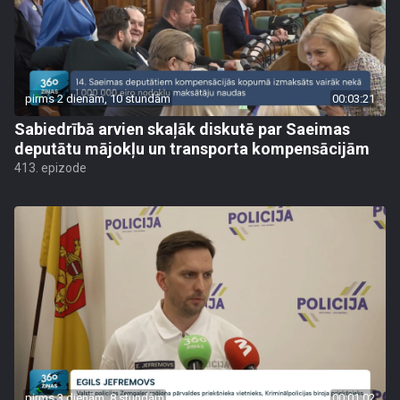
pirms 2 dienām, 10 stundām
00:03:21
Sabiedrībā arvien skaļāk diskutē par Saeimas
deputātu mājokļu un transporta kompensācijām
413. epizode
pirms 3 dienām, 8 stundām
00:01:02