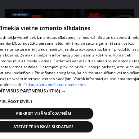
 tīmekļa vietne izmanto sīkdatnes
 tīmekļa vietnē tiek izmantotas sīkdatnes, lai nodrošinātu un uzlabotu tīmek
nes darbību., nosūtītu personalizētu reklāmu un satura ģenerēšanai, veiktu
āmas un satura mērījumus, auditorijas datu apkopošanu, kā arī produktu izst
zlabošanu. Zemāk sniedzam informāciju par visām sīkdatnēm, kuras tiek
ntotas mūsu tīmekļa vietnēs. Sīkdatnes var atšķirties atkarībā no apmeklētā
rneta vietnes sadaļas. Lietotājam jebkurā brīdī ir iespēja piekrist, atteikties va
īt savu piekrišanu. Piekrišanas sniegšana, kā arī tās atsaukšana vai mainīša
pirms 1 nedēļas, 1 dienas
00:02:49
ecas uz visām interneta vietnes sadaļām. Vairāk informācijas par izmantotaj
atnēm skatīt
sīkdatņu izmantošanas noteikumos.
Ogas un sēnes šogad dārgākas, bet uzpirkšanas
ĪT VISUS PARTNERUS
(1718) →
punktos to krietni mazāk
409. epizode
PIELĀGOT IZVĒLI
PIEKRIST VISĀM SĪKDATNĒM
ATSTĀT TEHNISKĀS SĪKDATNES