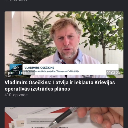
pirms 1 nedēļas
00:03:23
Vladimirs Osečkins: Latvija ir iekļauta Krievijas
operatīvās izstrādes plānos
410. epizode