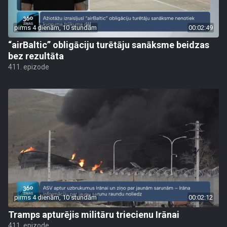
pirms 4 dienām, 10 stundām
00:02:49
“airBaltic” obligāciju turētāju sanāksme beidzas
bez rezultāta
411. epizode
pirms 4 dienām, 10 stundām
00:02:12
Tramps apturējis militāru triecienu Irānai
411. epizode