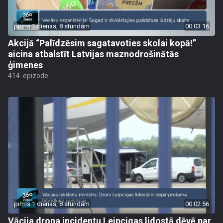
pirms 1 dienas, 8 stundām
00:03:16
Akcijā “Palīdzēsim sagatavoties skolai kopā!”
aicina atbalstīt Latvijas maznodrošinātās
ģimenes
414. epizode
pirms 1 dienas, 8 stundām
00:02:56
Vācija drona incidentu Leipcigas lidostā dēvē par