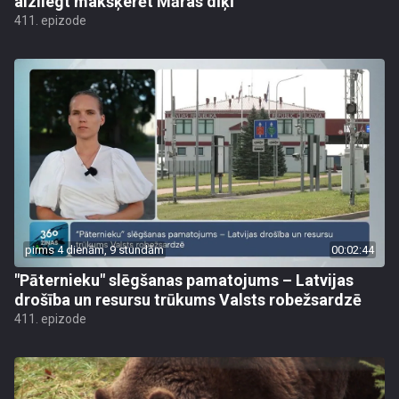
aizliegt makšķerēt Māras dīķī
411. epizode
pirms 4 dienām, 9 stundām
00:02:44
"Pāternieku" slēgšanas pamatojums – Latvijas
drošība un resursu trūkums Valsts robežsardzē
411. epizode