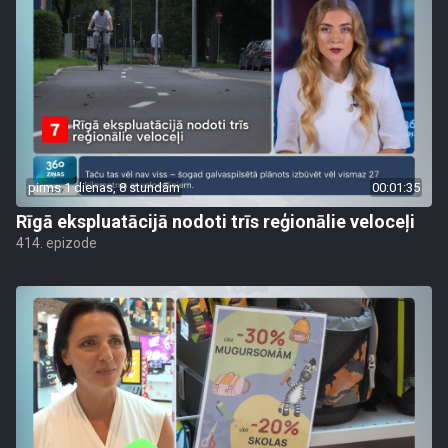
pirms 1 dienas, 8 stundām
00:01:35
Rīgā ekspluatācijā nodoti trīs reģionālie veloceļi
414. epizode