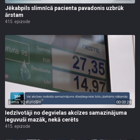
Jēkabpils slimnīcā pacienta pavadonis uzbrūk
ārstam
415. epizode
pirms 10 stundām
00:03:26
Iedzīvotāji no degvielas akcīzes samazinājuma
ieguvuši mazāk, nekā cerēts
415. epizode