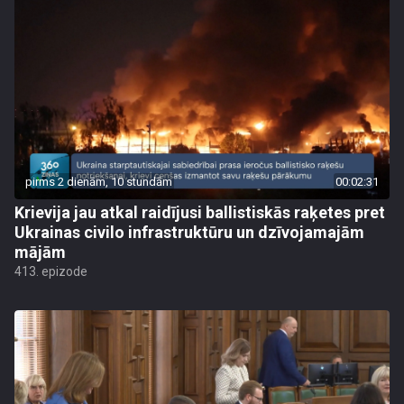
pirms 2 dienām, 10 stundām
00:02:31
Krievija jau atkal raidījusi ballistiskās raķetes pret
Ukrainas civilo infrastruktūru un dzīvojamajām
mājām
413. epizode