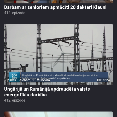
Darbam ar senioriem apmācīti 20 dakteri Klauni
412. epizode
pirms 3 dienām, 11 stundām
00:02:24
Ungārijā un Rumānijā apdraudēta valsts
energotīklu darbība
412. epizode