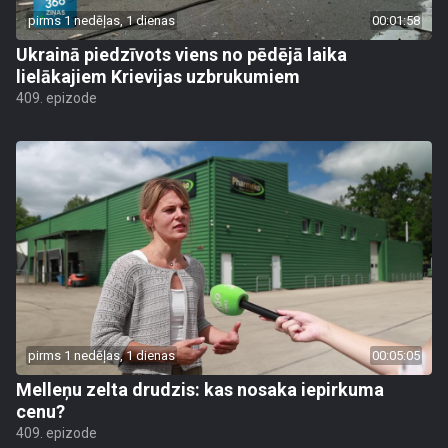
pirms 1 nedēļas, 1 dienas
00:01:58
Ukrainā piedzīvots viens no pēdējā laika
lielākajiem Krievijas uzbrukumiem
409. epizode
pirms 1 nedēļas, 1 dienas
00:05:05
Melleņu zelta drudzis: kas nosaka iepirkuma
cenu?
409. epizode