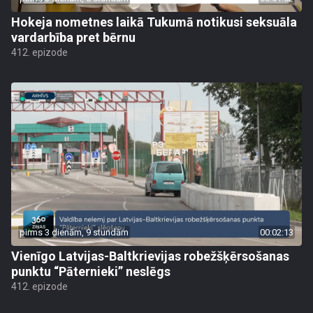
Hokeja nometnes laikā Tukumā notikusi seksuāla
vardarbība pret bērnu
412. epizode
pirms 3 dienām, 9 stundām
00:02:13
Vienīgo Latvijas-Baltkrievijas robežšķērsošanas
punktu “Pāternieki” neslēgs
412. epizode