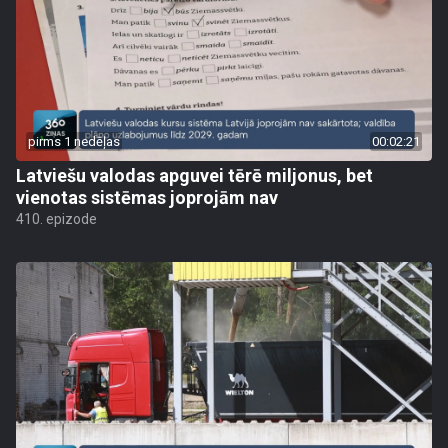
pirms 1 nedēļas
00:02:21
Latviešu valodas apguvei tērē miljonus, bet
vienotas sistēmas joprojām nav
410. epizode