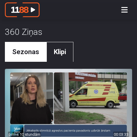
360 Ziņas
Sezonas
Klipi
pirms 10 stundām
00:03:33