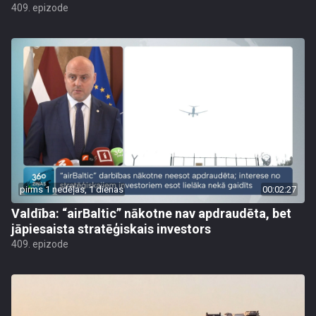
409. epizode
pirms 1 nedēļas, 1 dienas
00:02:27
Valdība: “airBaltic” nākotne nav apdraudēta, bet
jāpiesaista stratēģiskais investors
409. epizode