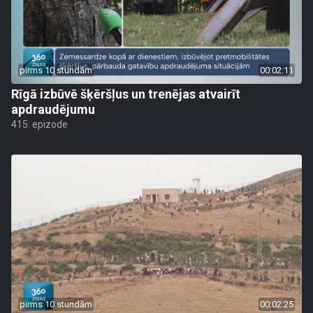
pirms 10 stundām
00:02:11
Rīgā izbūvē šķēršļus un trenējas atvairīt
apdraudējumu
415. epizode
pirms 10 stundām
00:02:25