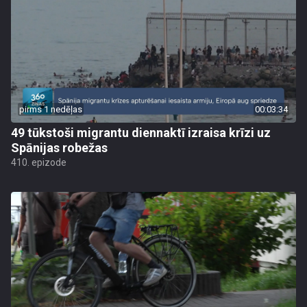
pirms 1 nedēļas
00:03:34
49 tūkstoši migrantu diennaktī izraisa krīzi uz
Spānijas robežas
410. epizode