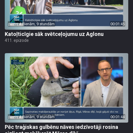
pirms 4 dienām, 9 stundām
00:01:45
Katoļticīgie sāk svētceļojumu uz Aglonu
411. epizode
pirms 4 dienām, 9 stundām
00:01:44
Pēc traģiskas gulbēnu nāves iedzīvotāji rosina