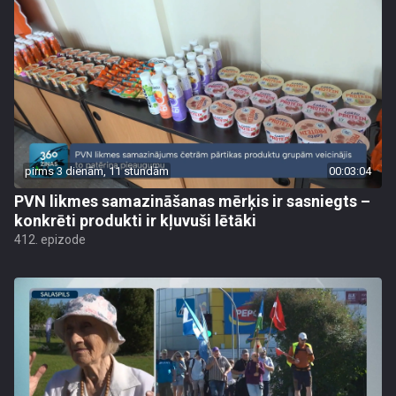
pirms 3 dienām, 11 stundām
00:03:04
PVN likmes samazināšanas mērķis ir sasniegts –
konkrēti produkti ir kļuvuši lētāki
412. epizode