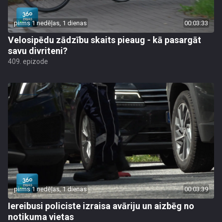
pirms 1 nedēļas, 1 dienas
00:03:33
Velosipēdu zādzību skaits pieaug - kā pasargāt
savu divriteni?
409. epizode
pirms 1 nedēļas, 1 dienas
00:03:39
Iereibusi policiste izraisa avāriju un aizbēg no
notikuma vietas