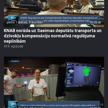
pirms 1 dienas, 9 stundām
00:03:42
KNAB norāda uz Saeimas deputātu transporta un
dzīvokļu kompensāciju normatīvā regulējuma
nepilnībām
414. epizode