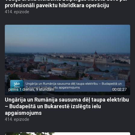
profesionāli paveiktu hibrīdkara operāciju
414. epizode
pirms 1 dienas, 9 stundām
00:02:27
Ungārija un Rumānija sausuma dēļ taupa elektrību
– Budapeštā un Bukarestē izslēgts ielu
apgaismojums
414. epizode