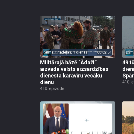
pirms 1 nedēļas, 1 dienas
00:02:51
pirm
Militārajā bāzē “Ādaži”
49 t
aizvada valsts aizsardzības
dien
dienesta karavīru vecāku
Spān
dienu
410. 
410. epizode