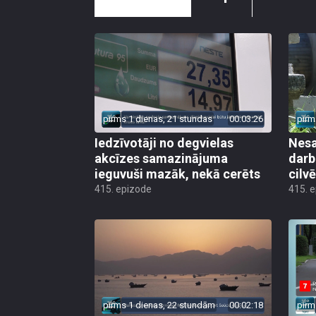
pirms 1 dienas, 21 stundas
00:03:26
pirm
Iedzīvotāji no degvielas
Nesa
akcīzes samazinājuma
darb
ieguvuši mazāk, nekā cerēts
cilv
415. epizode
415. 
pirms 1 dienas, 22 stundām
00:02:18
pirm