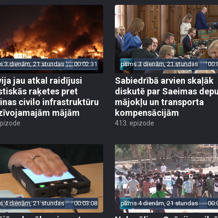
s 3 dienām, 21 stundas
00:02:31
pirms 3 dienām, 21 stundas
00:
ija jau atkal raidījusi
Sabiedrībā arvien skaļāk
istiskās raķetes pret
diskutē par Saeimas dep
inas civilo infrastruktūru
mājokļu un transporta
zīvojamajām mājām
kompensācijām
epizode
413. epizode
s 4 dienām, 21 stundas
00:03:08
pirms 4 dienām, 21 stundas
00: