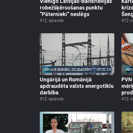
Vienīgo Latvijas-Baltkrievijas
Kārt
robežšķērsošanas punktu
krīz
“Pāternieki” neslēgs
Šeng
412. epizode
412. 
pirms 4 dienām, 22 stundām
00:02:24
pirm
Ungārijā un Rumānijā
PVN 
apdraudēta valsts energotīklu
mērķ
darbība
produ
412. epizode
412. 