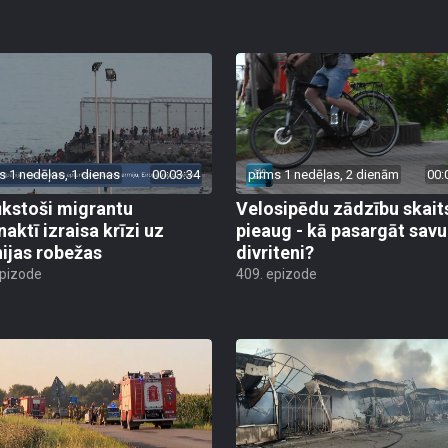
s 1 nedēļas, 1 dienas
00:03:34
pirms 1 nedēļas, 2 dienām
00:
ūkstoši migrantu
Velosipēdu zādzību skait
naktī izraisa krīzi uz
pieaug - kā pasargāt savu
ijas robežas
divriteni?
epizode
409. epizode