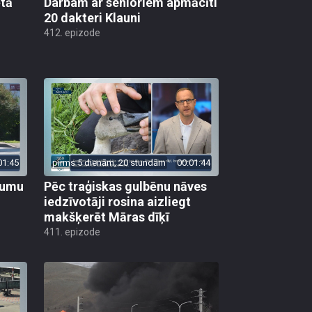
ētā
Darbam ar senioriem apmācīti
20 dakteri Klauni
412. epizode
01:45
pirms 5 dienām, 20 stundām
00:01:44
ojumu
Pēc traģiskas gulbēnu nāves
iedzīvotāji rosina aizliegt
makšķerēt Māras dīķī
411. epizode