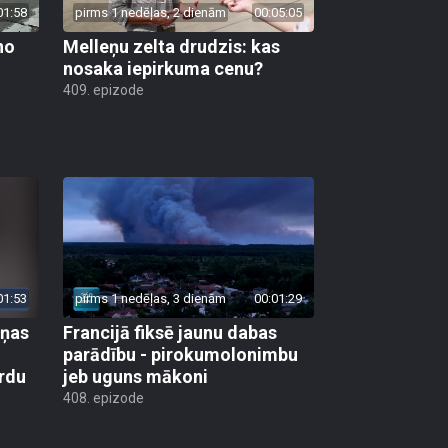
01:58
pirms 1 nedēļas, 2 dienām
00:05:05
no
Melleņu zelta drudzis: kas
nosaka iepirkuma cenu?
409. epizode
01:53
pirms 1 nedēļas, 3 dienām
00:01:29
aņas
Francijā fiksē jaunu dabas
parādību - pirokumolonimbu
rdu
jeb uguns mākoni
408. epizode