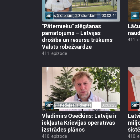
pirms 5 dienām, 20 stundām
00:02:44
pirm
"Pāternieku" slēgšanas
Lāču
pamatojums – Latvijas
naud
drošība un resursu trūkums
411. 
Valsts robežsardzē
411. epizode
pirms 1 nedēļas, 1 dienas
00:03:23
pirm
Vladimirs Osečkins: Latvija ir
Latv
iekļauta Krievijas operatīvās
milj
izstrādes plānos
sist
410. epizode
410. 