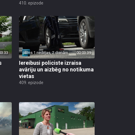
410. epizode
03:33
pirms 1 nedēļas, 2 dienām
00:03:39
s
Iereibusi policiste izraisa
avāriju un aizbēg no notikuma
vietas
409. epizode