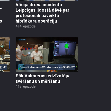
Vācija drona incidentu
”
Leipcigas lidostā dēvē par
profesionāli paveiktu
s
hibrīdkara operāciju
414. epizode
03:42
pirms 3 dienām, 21 stundas
00:02:22
Sāk Valmieras iedzīvotāju
svēršanu un mērīšanu
413. epizode