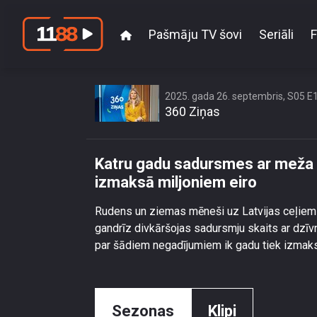
Pašmāju TV šovi
Seriāli
F
Katru gadu sadursmes 
2025. gada 26. septembris, S05 E
360 Ziņas
Katru gadu sadursmes ar meža 
izmaksā miljoniem eiro
Rudens un ziemas mēneši uz Latvijas ceļiem i
gandrīz divkāršojas sadursmju skaits ar dzīv
par šādiem negadījumiem ik gadu tiek izmaksā
Sezonas
Klipi