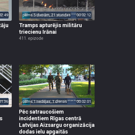
02:49
pirms 5 dienām, 21 stundas
00:02:12
tāju
Tramps apturējis militāru
triecienu Irānai
411. epizode
01:36
pirms 1 nedēļas, 1 dienas
00:02:01
Pēc satraucošiem
s
incidentiem Rīgas centrā
Latvijas Aizsargu organizācija
dodas ielu apgaitās