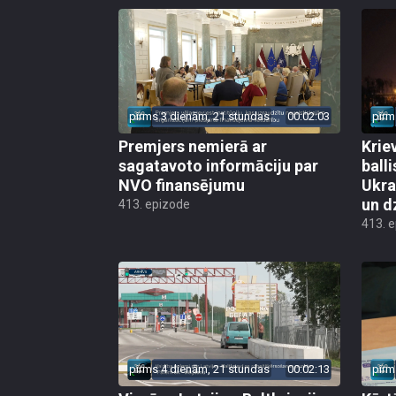
pirms 3 dienām, 21 stundas
00:02:03
pirm
Premjers nemierā ar
Kriev
sagatavoto informāciju par
ball
NVO finansējumu
Ukra
un d
413. epizode
413. 
pirms 4 dienām, 21 stundas
00:02:13
pirm