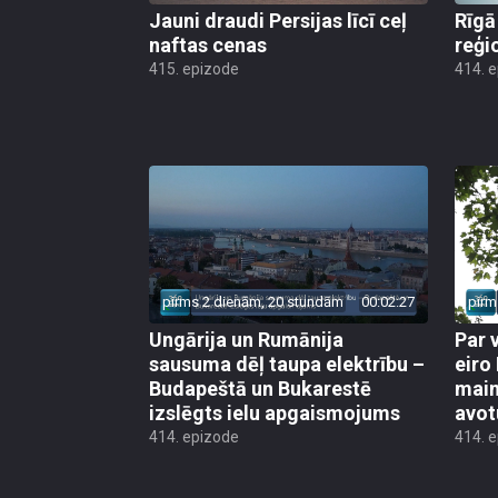
Jauni draudi Persijas līcī ceļ
Rīgā
naftas cenas
reģi
415. epizode
414. 
pirms 2 dienām, 20 stundām
00:02:27
pirm
Ungārija un Rumānija
Par 
sausuma dēļ taupa elektrību –
eiro
Budapeštā un Bukarestē
main
izslēgts ielu apgaismojums
avot
414. epizode
414. 