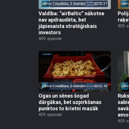
pirms 1 nedēļas, 2 dienām
00:02:27
pirm
Valdība: “airBaltic” nākotne
Poli
nav apdraudēta, bet
raķe
jāpiesaista stratēģiskais
409. 
investors
409. epizode
pirms 1 nedēļas, 2 dienām
00:02:49
pirm
Ogas un sēnes šogad
Ruks:
dārgākas, bet uzpirkšanas
sabi
punktos to krietni mazāk
sav
emo
409. epizode
409. 