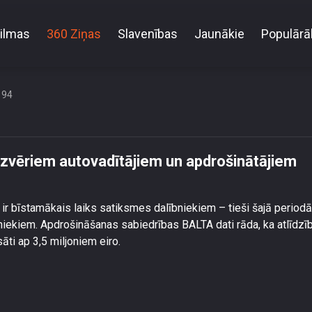
ilmas
360 Ziņas
Slavenības
Jaunākie
Populārā
ar meža zvēriem autovadītājiem un apdrošinātājiem 
194
zvēriem autovadītājiem un apdrošinātājiem
r bīstamākais laiks satiksmes dalībniekiem – tieši šajā periodā
niekiem. Apdrošināšanas sabiedrības BALTA dati rāda, ka atlīdzī
ti ap 3,5 miljoniem eiro.