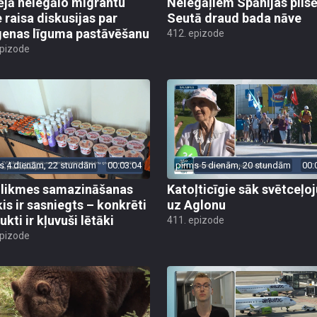
ējā nelegālo migrantu
Nelegāļiem Spānijas pils
e raisa diskusijas par
Seutā draud bada nāve
enas līguma pastāvēšanu
412. epizode
epizode
s 4 dienām, 22 stundām
00:03:04
pirms 5 dienām, 20 stundām
00:
likmes samazināšanas
Katoļticīgie sāk svētceļ
is ir sasniegts – konkrēti
uz Aglonu
kti ir kļuvuši lētāki
411. epizode
epizode