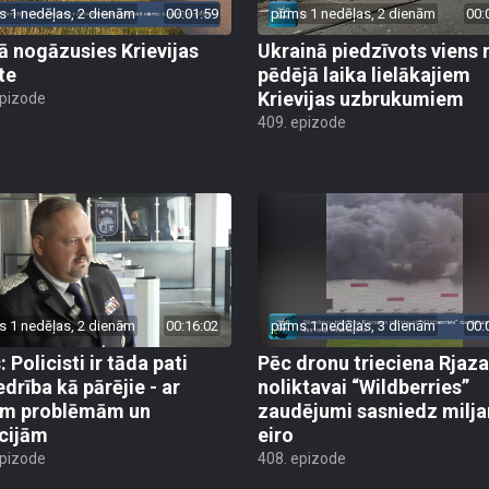
s 1 nedēļas, 2 dienām
00:01:59
pirms 1 nedēļas, 2 dienām
00:
jā nogāzusies Krievijas
Ukrainā piedzīvots viens 
te
pēdējā laika lielākajiem
Krievijas uzbrukumiem
epizode
409. epizode
s 1 nedēļas, 2 dienām
00:16:02
pirms 1 nedēļas, 3 dienām
00:
 Policisti ir tāda pati
Pēc dronu trieciena Rjaz
edrība kā pārējie - ar
noliktavai “Wildberries”
ām problēmām un
zaudējumi sasniedz milja
cijām
eiro
epizode
408. epizode