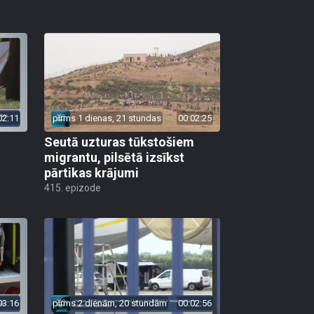
02:11
pirms 1 dienas, 21 stundas
00:02:25
Seutā uzturas tūkstošiem
migrantu, pilsētā izsīkst
pārtikas krājumi
415. epizode
03:16
pirms 2 dienām, 20 stundām
00:02:56