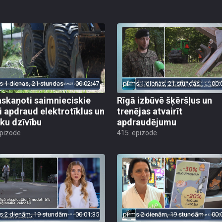
s 1 dienas, 21 stundas
00:02:47
pirms 1 dienas, 21 stundas
00:
skaņoti saimnieciskie
Rīgā izbūvē šķēršļus un
i apdraud elektrotīklus un
trenējas atvairīt
ēku dzīvību
apdraudējumu
epizode
415. epizode
s 2 dienām, 19 stundām
00:01:35
pirms 2 dienām, 19 stundām
00: