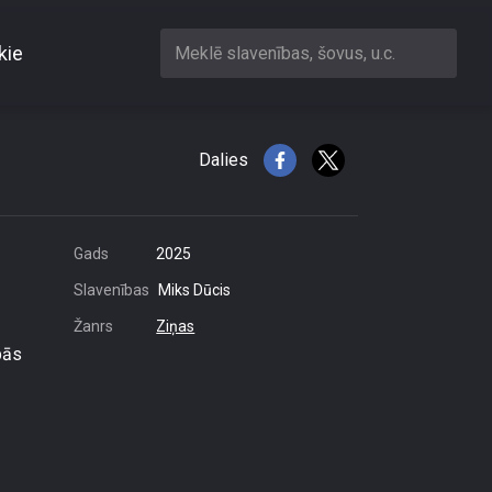
kie
Meklē slavenības, šovus, u.c.
izmaksā miljoniem eiro
Dalies
Gads
2025
Slavenības
Miks Dūcis
Žanrs
Ziņas
bās