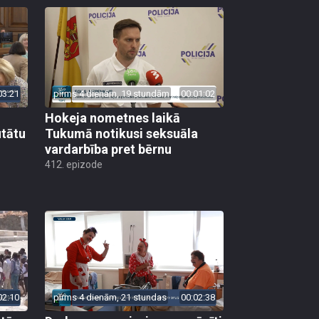
03:21
pirms 4 dienām, 19 stundām
00:01:02
Hokeja nometnes laikā
utātu
Tukumā notikusi seksuāla
vardarbība pret bērnu
412. epizode
02:10
pirms 4 dienām, 21 stundas
00:02:38