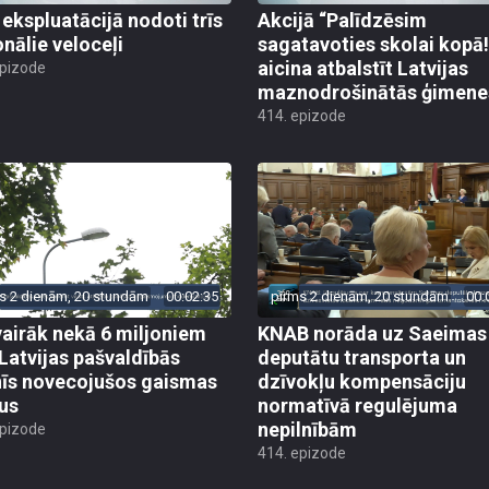
 ekspluatācijā nodoti trīs
Akcijā “Palīdzēsim
onālie veloceļi
sagatavoties skolai kopā!
aicina atbalstīt Latvijas
epizode
maznodrošinātās ģimene
414. epizode
s 2 dienām, 20 stundām
00:02:35
pirms 2 dienām, 20 stundām
00:
vairāk nekā 6 miljoniem
KNAB norāda uz Saeimas
 Latvijas pašvaldībās
deputātu transporta un
īs novecojušos gaismas
dzīvokļu kompensāciju
us
normatīvā regulējuma
nepilnībām
epizode
414. epizode