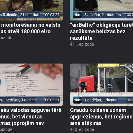
s 5 dienām, 21 stundas
00:03:27
pirms 5 dienām, 21 stundas
00:
 monitorēšanai no valsts
“airBaltic” obligāciju turē
as atvēl 180 000 eiro
sanāksme beidzas bez
rezultāta
epizode
411. epizode
s 1 nedēļas, 1 dienas
00:02:21
pirms 1 nedēļas, 1 dienas
00:
iešu valodas apguvei tērē
Graudu kulšana uzņem
onus, bet vienotas
apgriezienus, bet reģiono
ēmas joprojām nav
aina atšķiras
epizode
410. epizode